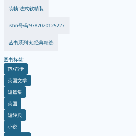
装帧:法式软精装
isbn号码:9787020125227
丛书系列:短经典精选
图书标签:
范•布伊
英国文学
短篇集
英国
短经典
小说