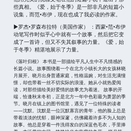
些真相。《爱，始于冬季》是一部非凡的短篇小
说集，而范•布伊，现在也成了我必读的作家。
▶罗杰•罗森布拉特（美国作家） ：西蒙•范•布伊
动笔写作时似乎心中就有一个故事，然后把它变
成了一首诗，但又不失其叙事的力量。《爱，始
于冬季》精湛地展示了力量。
《落叶归根》 本书是一部描绘平凡人生中不凡情感的
长篇小说。故事围绕着一个在北方小镇长大的女孩林晓
月展开。晓月出身普通家庭，性格温婉，对生活充满憧
憬，却也带着一丝不切实际的浪漫。她从小就热爱阅
读，对那些描绘美好爱情的故事尤为着迷。 故事的开
端，恰逢秋末冬初，正是北方一年中色彩最为萧瑟的季
节。晓月在镇上的图书馆里，遇见了一位特殊的读者
——沈默。沈默是一位沉默寡言的青年，他的脸上总是
带着淡淡的忧郁，眼神深邃，仿佛藏着许多不为人知的
故事。他总是穿着一件洗得发白的深蓝色毛衣，手里捧