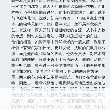
着一本泛黄的古籍，静静地坐在靠窗的角落。 晓月第
一次注意到沈默，是因为他总是会选择同一本书，而那
本书恰巧是她近期读过的。她小心翼翼地走上前，试图
与他攀谈几句。沈默起初有些疏离，但当晓月说出对那
本书的独特见解时，他的眼中闪过一丝不易察觉的光
芒。就这样，两人开始了断断续续的交流，从书中人物
的命运，到对人生的看法，再到对遥远城市的向往。
他们的相遇，如同严寒中偶然点燃的一簇火苗，温暖了
小镇上有些沉寂的日子。晓月发现，沈默的沉默并非冷
漠，而是他内敛和深沉的表现。他热爱文学，对艺术有
着独到的理解，只是不善于用言语表达。他的生活也并
非一帆风顺，曾有过一段不愉快的经历，让他变得更加
谨慎和封闭。 随着时间的推移，冬日的寒冷愈发浓
重，两人的心却在不知不觉中靠近。他们会在雪后的傍
晚一同散步，看雪花飘落，听脚踩在雪地里发出的咯吱
声；他们会分享彼此的喜怒哀乐，晓月将自己生活中细
小的快乐告诉沈默，沈默则偶尔会透露一些他内心深处
的想法。 然而，生活并非小说，总有现实的波澜。沈
默的家庭出现了一些变故，他不得不离开小镇，去往遥