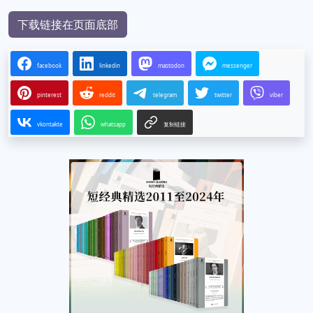
下载链接在页面底部
facebook
linkedin
mastodon
messenger
pinterest
reddit
telegram
twitter
viber
vkontakte
whatsapp
复制链接