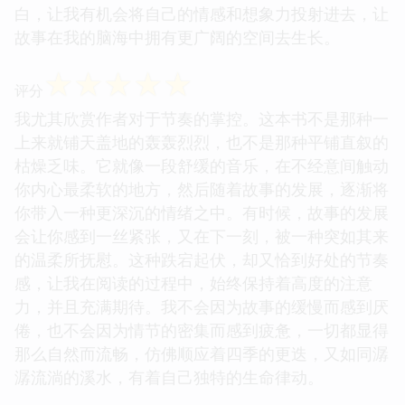
白，让我有机会将自己的情感和想象力投射进去，让
故事在我的脑海中拥有更广阔的空间去生长。
☆
☆
☆
☆
☆
评分
我尤其欣赏作者对于节奏的掌控。这本书不是那种一
上来就铺天盖地的轰轰烈烈，也不是那种平铺直叙的
枯燥乏味。它就像一段舒缓的音乐，在不经意间触动
你内心最柔软的地方，然后随着故事的发展，逐渐将
你带入一种更深沉的情绪之中。有时候，故事的发展
会让你感到一丝紧张，又在下一刻，被一种突如其来
的温柔所抚慰。这种跌宕起伏，却又恰到好处的节奏
感，让我在阅读的过程中，始终保持着高度的注意
力，并且充满期待。我不会因为故事的缓慢而感到厌
倦，也不会因为情节的密集而感到疲惫，一切都显得
那么自然而流畅，仿佛顺应着四季的更迭，又如同潺
潺流淌的溪水，有着自己独特的生命律动。