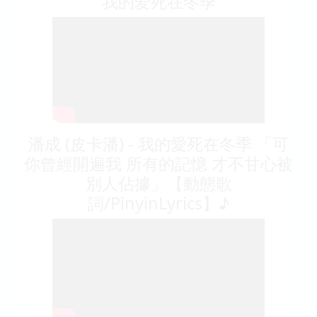
我的爱死在冬季
潘成 (皮卡潘) - 我的愛死在冬季 「可
你曾經開遍我 所有的記憶 才不甘心被
別人佔據」【動態歌
詞/PinyinLyrics】♪