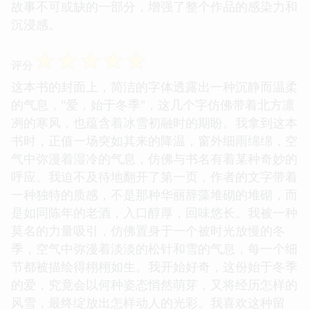
故事不可或缺的一部分，增强了整个作品的感染力和
沉浸感。
☆
☆
☆
☆
☆
评分
这本书的封面上，简洁的字体透露出一种沉静而温柔
的气息，"爱，始于冬季"，这几个字仿佛带着北方凛
冽的寒风，也蕴含着冰雪初融时的期盼。我拿到这本
书时，正值一场突如其来的降温，窗外细雨绵绵，空
气中弥漫着湿冷的气息，仿佛与书名有着某种奇妙的
呼应。我迫不及待地翻开了第一页，作者的文字带着
一种独特的质感，不是那种华丽辞藻堆砌的堆砌，而
是如同陈年的老酒，入口醇厚，回味悠长。我被一种
莫名的力量吸引，仿佛置身于一个被时光放慢的冬
季，空气中弥漫着淡淡的松针和雪的气息，每一个细
节都被描绘得栩栩如生。我开始好奇，这份始于冬季
的爱，究竟会以何种姿态悄然萌芽，又将经历怎样的
风雪，最终绽放出怎样动人的光彩。我喜欢这种留