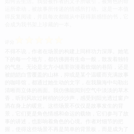
如何去生活。我会被作者的文字所吸引，被角色的命
运所牵动，被故事所传递的情感所打动。这是一本值
得反复阅读，并且每次都能从中获得新感悟的书，它
会成为我书架上珍藏的一本。
☆
☆
☆
☆
☆
评分
不得不说，作者在场景的构建上同样功力深厚。她笔
下的每一个地方，都仿佛拥有生命一般，散发着独特
的气息。无论是北方小镇里弥漫着炊烟的巷陌，还是
被皑皑白雪覆盖的山林，抑或是某个温暖而充满故事
的咖啡馆，都通过她生动的文字，在我脑海中勾勒出
清晰而立体的画面。我仿佛能闻到空气中淡淡的草木
香，听到风吹过树梢的沙沙声，感受到阳光透过窗户
洒在身上的暖意。这些场景不仅仅是故事发生的背
景，它们更是角色情感和命运的载物，它们参与了故
事的讲述，也影响着角色的心境。作者对细节的把
握，使得这些场景不再是简单的背景板，而是成为了