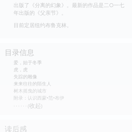
出版了《分离的幻象》。最新的作品是二○一七
年出版的《父亲节》。
目前定居纽约布鲁克林。
目录信息
爱，始于冬季
虎，虎
失踪的雕像
来来往往的陌生人
树木摇曳的城市
附录：认识西蒙•范•布伊
收起
· · · · · · (
)
读后感