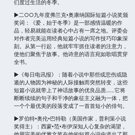
们度过生活的冬季。
▶二○○九年度弗兰克•奥康纳国际短篇小说奖颁
奖词：《爱，始于冬季》是一部感情温暖的作
品，轻易就能在读者心中占有一席之地。评委会
对作者完美运用经典短篇小说的写作技巧印象深
刻。从第一行起，他就牢牢抓住读者的注意力，
使他们聚焦于故事。他诗意的语言宛如歌唱贯穿
全书。
▶《每日电讯报》：随着小说中那些或悲伤或隐
遁的人物因为神秘的人际接触而突然转变，这些
短篇小说就带上了神话故事的优良品质……它将
断断续续的句子和干净的象征主义融为一体，把
一个个最优美的段落变成了一首首短小的俳句。
▶罗伯特•奥伦•巴特勒（美国作家，普利策小说
奖得主）：西蒙•范•布伊深知人心复杂的渴望，
他用完美的优雅文笔在他的短篇小说中道出了那