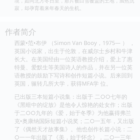
境，如同北方冬日里，那片被白雪覆盖的土地，虽然沉
寂，却孕育着来年春天的生机。
作者简介
西蒙•范•布伊 （Simon Van Booy，1975— ） ，
英国小说家，出生于伦敦，在威尔士乡村和牛津
长大。在美国经由一位英语教授介绍，爱上了惠
特曼、爱默生等美国诗人的作品，并在另一位英
语教授的鼓励下写诗和创作短篇小说。后来回到
英国，辗转几所大学，获得MFA学 位。
已出版三本短篇小说集：出版于 二○○七年的
《黑暗中的绽放》是他令人惊艳的处女作；出版
于二○○九年的《爱，始于冬季》为他赢得弗兰
克•奥康纳国际短篇小说奖；二○一五年，又出版
了《偶然天才故事集》。他也创作长篇小说：二
○一一年出版了《美，始于怀念》，二○一三年