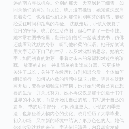
远的南方寻找机会。分别的那天，天空飘起了细雪，如
同为他们的离别而哭泣。晓月没有挽留，她知道沈默肩
负着责任，也相信他们之间那份刚刚萌芽的情感，能够
经受住时间和距离的考验。 沈默走后，小镇又恢复了
往日的宁静。晓月的生活依旧，但心中多了一份牵挂。
她常常在图书馆里，翻开他们曾经一起读过的书，仿佛
还能看到沈默的身影，听到他轻柔的低语。她开始尝试
用文字记录下自己的生活，以及对沈默的思念。她的文
字，如同初春的嫩芽，带着对未来的希望和对过往的珍
藏。 故事的走向，并非简单的重逢或分离。它更多地
关注了成长，关注了在经历过分别和思念后，个体如何
继续前行，如何从内敛的情感中汲取力量。晓月在沈默
离开后，变得更加独立和坚韧，她开始思考自己真正想
要的生活，并为此努力。她不再仅仅是那个沉迷于书中
世界的小女孩，而是开始用自己的笔，书写属于自己的
篇章。 书的后半部分，时间跨度更大。小镇的四季更
迭，也象征着人物内心的变化。晓月经历了大学毕业、
初入职场，又在新的环境中结识了形形色色的人。她偶
尔会收到沈默的来信，字迹依旧清秀，内容却愈发成