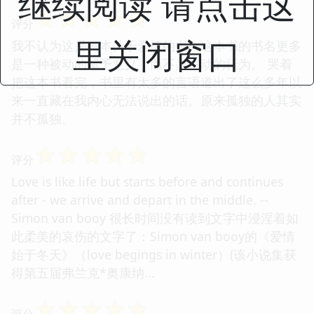
继续阅读 请点击这
☆
☆
☆
☆
☆
评分
里关闭窗口
我不认为这是一本关于爱情的书。这本书的书名更多
是一种被动的赋予意义，而不是主动的行为。 哭着
把这本书看完，书里有太多的言语道出了这么多年以
来一直藏在我内心无法说出的话。原来孤独的人其实
并不孤独。
☆
☆
☆
☆
☆
评分
Love is like life but starts before and continues
after - we arrive and depart in the middle. --
Simon van booy 很长时间没有读到文字中浸淫着如
此柔美的哀伤的文字了：Simon van booy的《爱情
始于冬天》（love begings in winter）(该小说集获
得第五届弗兰克*奥康纳...
☆
☆
☆
☆
☆
评分