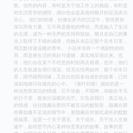
熟。信件的内容，有时是关于他工作上的挑战，有时是
对生活哲学的感悟，偶尔也会提及他对晓月的近况表示
关心。 他们的情感，仿佛在岁月的沉淀中，变得更加
深沉而有力量。它不再是最初的悸动，而是融入了生活
的点滴，成为一种无声的支持和鼓励。晓月在自己的事
业上取得了不错的成绩，但她从未忘记那个在冬日里，
用沉默传递温暖的青年。 小说并没有一个戏剧性的结
局，而是将生活的美好与遗憾，真实地呈现出来。也
许，他们会在某个不经意的时刻再次相遇，也许，他们
的人生轨迹会渐行渐远。但无论结局如何，那个在冬日
里，因书籍而结缘，又在分别后各自成长的故事，已经
深刻地烙印在彼此的心中。 《落叶归根》描绘的是一
种淡然而深沉的情感，它不张扬，不喧哗，却能在平凡
的日子里，散发出温暖的光芒。它告诉我们，真正动人
的情感，往往隐藏在那些不被言说的默契里，隐藏在那
些看似微不足道的细节中，更隐藏在对彼此成长的默默
祝福里。这是一个关于遇见、关于成长、关于在人生旅
途中，如何坚守内心某种珍贵美好的故事。故事的意