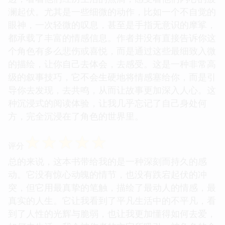
澜起伏。尤其是一些细微的动作，比如一个不自觉的
眼神，一次轻微的叹息，甚至是手指无意识的摩挲，
都承载了丰富的情感信息。作者并没有直接告诉你这
个角色有多么悲伤或喜悦，而是通过这些最细致入微
的描绘，让你自己去体会，去感受。这是一种非常高
级的叙事技巧，它不会生硬地将情感塞给你，而是引
导你去发现，去共鸣，从而让故事更加深入人心。这
种沉浸式的阅读体验，让我几乎忘记了自己身处何
方，完全沉浸在了角色的世界里。
☆
☆
☆
☆
☆
评分
总的来说，这本书带给我的是一种深刻而持久的感
动。它没有惊心动魄的情节，也没有跌宕起伏的冲
突，但它用最真挚的笔触，描绘了最动人的情感，最
真实的人生。它让我看到了平凡生活中的不平凡，看
到了人性的光辉与脆弱，也让我更加懂得如何去爱，