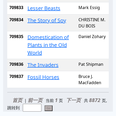
709833
Lesser Beasts
Mark Essig
709834
The Story of Soy
CHRISTINE M.
DU BOIS
709835
Domestication of
Daniel Zohary
Plants in the Old
World
709836
The Invaders
Pat Shipman
709837
Fossil Horses
Bruce J.
MacFadden
首页
前一页
1
下一页
8872
|
当前
页
共
页,
跳转到
Go