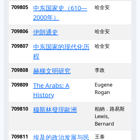
709805
中东国家史（610—
哈全安
2000年）
709806
伊朗通史
哈全安
709807
中东国家的现代化历
哈全安
程
709808
赫梯文明研究
李政
709809
The Arabs: A
Eugene
Rogan
History
709810
穆斯林發現歐洲
柏納．路易斯
Lewis,
Bernard
709811
埃及的政治发展与民
王泰