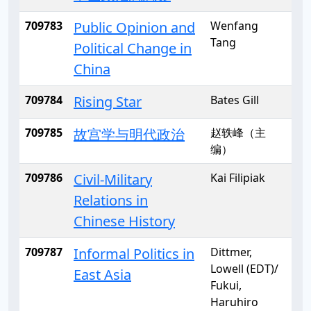
709783
Public Opinion and
Wenfang
Tang
Political Change in
China
709784
Rising Star
Bates Gill
709785
故宫学与明代政治
赵轶峰（主
编）
709786
Civil-Military
Kai Filipiak
Relations in
Chinese History
709787
Informal Politics in
Dittmer,
Lowell (EDT)/
East Asia
Fukui,
Haruhiro