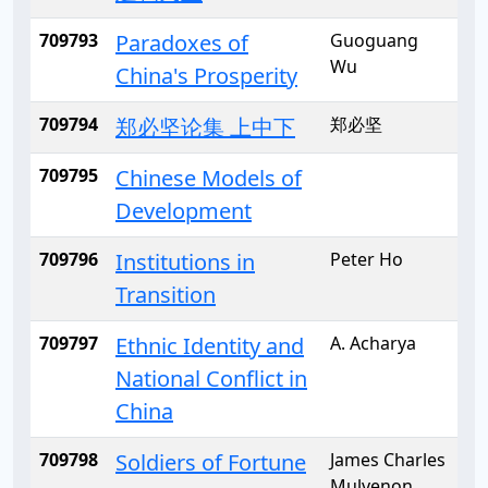
709793
Paradoxes of
Guoguang
Wu
China's Prosperity
709794
郑必坚论集 上中下
郑必坚
709795
Chinese Models of
Development
709796
Institutions in
Peter Ho
Transition
709797
Ethnic Identity and
A. Acharya
National Conflict in
China
709798
Soldiers of Fortune
James Charles
Mulvenon