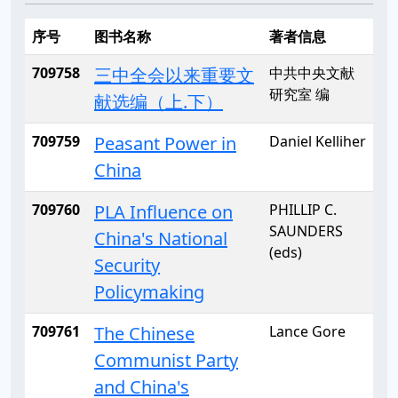
序号
图书名称
著者信息
709758
三中全会以来重要文
中共中央文献
研究室 编
献选编（上.下）
709759
Peasant Power in
Daniel Kelliher
China
709760
PLA Influence on
PHILLIP C.
SAUNDERS
China's National
(eds)
Security
Policymaking
709761
The Chinese
Lance Gore
Communist Party
and China's