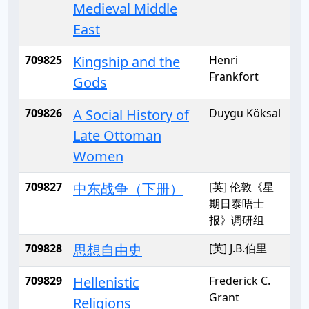
Medieval Middle
East
709825
Kingship and the
Henri
Frankfort
Gods
709826
A Social History of
Duygu Köksal
Late Ottoman
Women
709827
中东战争（下册）
[英] 伦敦《星
期日泰唔士
报》调研组
709828
思想自由史
[英] J.B.伯里
709829
Hellenistic
Frederick C.
Grant
Religions