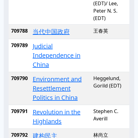
(EDT)/ Lee,
Peter N. S.
(EDT)
709788
当代中国政府
王春英
709789
Judicial
Independence in
China
709790
Environment and
Heggelund,
Gorild (EDT)
Resettlement
Politics in China
709791
Revolution in the
Stephen C.
Averill
Highlands
709792
建构民主
林尚立