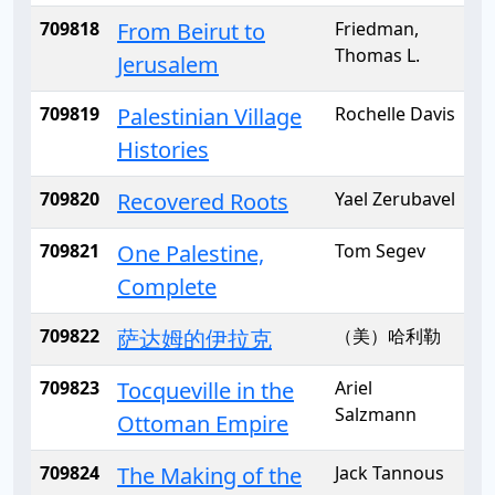
709818
From Beirut to
Friedman,
Thomas L.
Jerusalem
709819
Palestinian Village
Rochelle Davis
Histories
709820
Recovered Roots
Yael Zerubavel
709821
One Palestine,
Tom Segev
Complete
709822
萨达姆的伊拉克
（美）哈利勒
709823
Tocqueville in the
Ariel
Salzmann
Ottoman Empire
709824
The Making of the
Jack Tannous