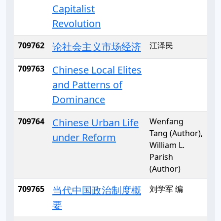
Capitalist
Revolution
709762
论社会主义市场经济
江泽民
709763
Chinese Local Elites
and Patterns of
Dominance
709764
Chinese Urban Life
Wenfang
Tang (Author),
under Reform
William L.
Parish
(Author)
709765
当代中国政治制度概
刘学军 编
要