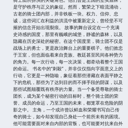
是守护秩序与正义的象征。然而，繁荣之下暗流涌动，
古老的骑士团内部，并非铁板一块。权力、信仰、忠
诚，这些词汇在利益的洪流中被重新定义，曾经坚不可
摧的信念开始出现裂痕。 故事的舞台设定在一个充满
史诗感的国度，那里有巍峨的城堡，静谧的森林，以及
隐藏在历史深处的秘密。在这个国度里，骑士团不仅是
战场上的勇士，更是政治舞台上的重要棋子。他们效忠
于王室，但也面临着来自贵族、教廷甚至民间各种势力
的角力。每一次行动，每一次决策，都牵动着整个王国
的命运。 书名中的“刺殺”，并非仅仅指向字面意义上的
行动，它更是一种隐喻，象征着那些潜藏在表面平静之
下的危机，那些为了达到目的而不择手段的阴谋，以及
那些试图颠覆既有秩序的力量。当一个备受尊敬的骑士
团长，成为某个秘密行动的目标时，整个骑士团的荣
誉、成员的命运，乃至王国的未来，都笼罩在危险的阴
影之中。 主角，一个或许曾以鲜血和荣耀书写自己传
奇的骑士，如今却发现自己身处一个前所未有的困境。
他可能需要面对来自内部的背叛，也可能要对抗来自外