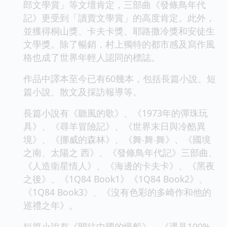
郎文學賞」等文壇肯定，三部曲《發條鳥年代
記》更受到「讀賣文學賞」的高度肯定。此外，
並獲得桐山獎、卡夫卡獎、耶路撒冷獎和安徒生
文學獎。除了暢銷，村上獨特的都市感及寫作風
格也成了世界年輕人認同的標誌。
作品中譯本至今已有60幾本，包括長篇小說、短
篇小說、散文及採訪報導等。
長篇小說有《聽風的歌》、《1973年的彈珠玩
具》、《尋羊冒險記》、《世界末日與冷酷異
境》、《挪威的森林》、《舞‧舞‧舞》、《國境
之南、太陽之 西》、《發條鳥年代記》三部曲、
《人造衛星情人》、《海邊的卡夫卡》、《黑夜
之後》、《1Q84 Book1》《1Q84 Book2》、
《1Q84 Book3》、《沒有色彩的多崎作和他的
巡禮之年》。
短篇小說有《開往中國的慢船》、《遇見100%