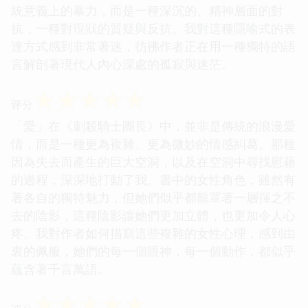
統意義上的暴力，而是一種深沉的、精神層面的對
抗，一種對現狀的質疑與反抗。我對這種隱喻式的表
達方式感到非常著迷，彷彿作者正在用一種獨特的語
言解剖著現代人內心深處的孤寂與迷茫。
☆
☆
☆
☆
☆
评分
「愛」在《刺殺騎士團長》中，並非是傳統的浪漫愛
情，而是一種更為複雜、更為微妙的情感糾葛。那種
因為失去而產生的巨大空洞，以及在空洞中尋找慰藉
的過程，深深地打動了我。書中的女性角色，雖然有
著各自的獨特魅力，但她們似乎都籠罩著一層揮之不
去的陰影，這種陰影讓她們更加立體，也更加令人心
疼。我對作者如何描寫這些複雜的女性心理，感到由
衷的佩服，她們的每一個眼神，每一個動作，都似乎
蘊含著千言萬語。
☆
☆
☆
☆
☆