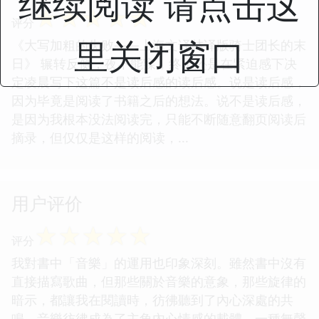
继续阅读 请点击这
☆
☆
☆
☆
☆
评分
里关闭窗口
《大写加粗的失败——上海文译林译版骑士团长的末
日》 辗转反侧，夜不能寐，终于还是在紧迫感下决
定凌晨写下这篇不是读后感的读后感。说是读后感，
因为毕竟是阅读了书籍之后的想法。说不是读后感，
是因为我根本没法阅读完，只能不断随意翻页阅读后
摘录，但仅仅是这样的阅读，...
用户评价
☆
☆
☆
☆
☆
评分
我對書中「音樂」的運用也印象深刻。雖然書中沒有
直接描寫歌曲，但那些關於音樂的意象，那些旋律的
暗示，都讓我在閱讀時，彷彿聽到了內心深處的共
鳴。音樂彷彿成為了主角內心情感的載體，一種無聲