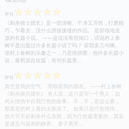
☆
☆
☆
☆
☆
评分
《刺杀骑士团长》是一部清晰、干净又浑然，打磨精
巧，乍看去，没什么拼接接缝的作品。 是部地地道
道的长篇小说。 ——这说法有些拗口，话说村上春
树不是出版过许多长篇小说了吗？ 容我多几句嘴。
读村上春树的乐趣之一，乃是猜拼图：他许多长篇小
说，最初源自短篇；有些长篇更...
☆
☆
☆
☆
☆
评分
真空是我的空气。 黑暗是我的朋友。 ——村上春树
《刺杀骑兵团长》 有人说，这只是写一个男人，如
何从情伤中自我疗愈的故事。 不，不，若这么看，
那真是把村上看的太肤浅了。 如果只是疗愈情伤，
他大可不必刺杀什么东西，因为疗愈最需要的，其实
是遗忘与温和的静养。 妻子离开...