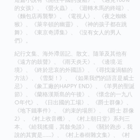
的女孩》、《螢火蟲》、《迴轉木馬的終端》、
《麵包店再襲擊》、《電視人》、《夜之蜘蛛
猴》、《萊辛頓的幽靈》、《神的孩子都在跳
舞》、《東京奇譚集》、《沒有女人的男人
們》。
紀行文集、海外滯居記、散文、隨筆及其他有
《遠方的鼓聲》、《雨天炎天》、《邊境‧近
境》、《終於悲哀的外國語》、《尋找漩渦貓的
方法》、《雪梨！》、 《如果我們的語言是威士
忌》、《象工廠的HAPPY END》、《羊男的聖誕
節》、《蘭格漢斯島的午後》、《懷念的一九八
○年代》、《日出國的工場》、《爵士群像》、
《地下鐵事件》、《約束的場所》、《爵士 群像
2》、《村上收音機》、《村上朝日堂》系列三
本、《給我搖擺，其餘免談》、《關於跑步，我
說的其實是……》、《村上春樹雜文集》、《村