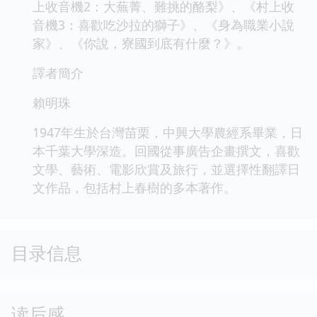
上收音機2：大蕪菁、難挑的酪梨》、《村上收
音機3：喜歡吃沙拉的獅子》、《身為職業小說
家》、《你說，寮國到底有什麼？》。
譯者簡介
賴明珠
1947年生於台灣苗栗，中興大學農經系畢業，日
本千葉大學深造。回國從事廣告企畫撰文，喜歡
文學、藝術、電影欣賞及旅行，並選擇性翻譯日
文作品，包括村上春樹的多本著作。
目录信息
读后感