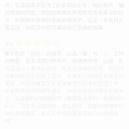
禮。它讓我重新思考了許多關於生命、關於藝術、關
於情感的問題。我強烈推薦給所有對生活有著深刻思
考，對藝術有著獨特見解的朋友們。這是一本值得反
覆品讀，並在其中尋找屬於自己意義的寶藏。
☆
☆
☆
☆
☆
评分
書中對於「顏料」的描寫，以及「畫」與「人」之間
的聯繫，更是讓我沉醉其中。那種將情感、記憶、甚
至靈魂注入畫作的過程，簡直是藝術的昇華。我彷彿
能看到那色彩在紙上流動，將無形的思緒化為有形的
畫面，而這些畫面又反過來滲透到讀者的意識之中。
作者對於細節的精準捕捉，例如光線如何灑落在畫布
上，或是顏料的細微紋理，都讓我感受到一種極致的
匠心。我常常在閱讀時，閉上眼睛，試圖在腦海中勾
勒出那些畫面，並在其中尋找屬於我自己的情感共
鳴。