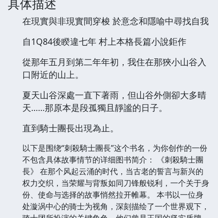
具体描述
在現實與非現實間穿梭 於意念和隱喻中尋找自我
自1Q84後睽違七年 村上本格長篇小說鉅作
從那年五月到第二年年初，我住在那狹小山谷入
口附近的山上。
夏天山谷深處一直下著雨，但山谷外側卻大多晴
天……那原本是段孤獨且靜謐的日子。
直到騎士團長出現為止。
以下是围绕“刺殺騎士團長”这个书名，为你创作的一份
不包含具体故事情节的详细图书简介： 《刺殺騎士團
長》 在那个风起云涌的时代，当古老的誓言与新兴的
权力交织，当荣耀与背叛如同刀锋般锐利，一个关于身
份、使命与选择的故事悄然拉开帷幕。 本书以一位身
处漩涡中心的骑士为视角，深刻描绘了一个世界观下，
骑士团所扮演的关键角色。他们曾是王国的坚实盾牌，