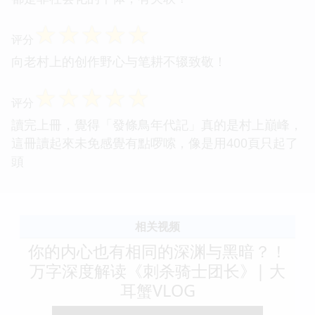
☆
☆
☆
☆
☆
评分
向老村上的创作野心与笔耕不辍致敬！
☆
☆
☆
☆
☆
评分
讀完上冊，覺得「發條鳥年代記」真的是村上巔峰，
這冊讀起來未免感覺有點啰嗦，像是用400頁只起了
頭
相关视频
你的内心也有相同的深渊与黑暗？！
万字深度解读《刺杀骑士团长》| 大
耳蟹VLOG