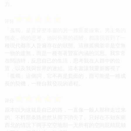
力。
☆
☆
☆
☆
☆
评分
「孤獨」是貫穿整本書的另一條重要線索。男主角的
獨處，他的思考，他與外界的疏離，都讓我看到了一
種現代都市人普遍存在的狀態。這種孤獨並非是空無
一物的虛無，而是一種有著豐富內涵的沉思。我常常
在閱讀時，反思自己的生活，思考我在人群中的位
置，以及我與世界的連結。這本書讓我重新審視了
「孤獨」這個詞，它不再是負面的，而可能是一種成
長的契機，一種自我發現的過程。
☆
☆
☆
☆
☆
评分
原本以为这就是自己的路，一直像一般人那样走过来
的。不料那条路忽然从脚下消失了。只好在不知东南
西北的情况下两手空空地朝一无所有的空间屁颠屁颠