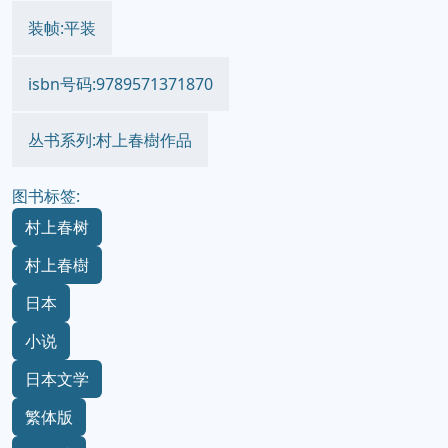
装帧:平装
isbn号码:9789571371870
丛书系列:村上春樹作品
图书标签:
村上春树
村上春樹
日本
小说
日本文学
繁体版