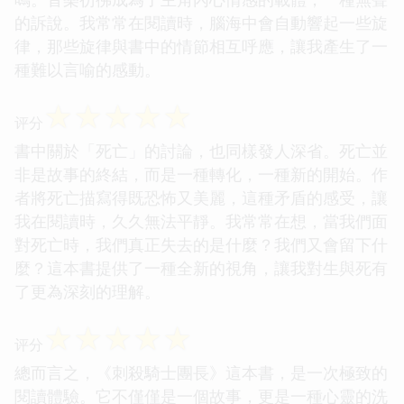
的訴說。我常常在閱讀時，腦海中會自動響起一些旋
律，那些旋律與書中的情節相互呼應，讓我產生了一
種難以言喻的感動。
☆
☆
☆
☆
☆
评分
書中關於「死亡」的討論，也同樣發人深省。死亡並
非是故事的終結，而是一種轉化，一種新的開始。作
者將死亡描寫得既恐怖又美麗，這種矛盾的感受，讓
我在閱讀時，久久無法平靜。我常常在想，當我們面
對死亡時，我們真正失去的是什麼？我們又會留下什
麼？這本書提供了一種全新的視角，讓我對生與死有
了更為深刻的理解。
☆
☆
☆
☆
☆
评分
總而言之，《刺殺騎士團長》這本書，是一次極致的
閱讀體驗。它不僅僅是一個故事，更是一種心靈的洗