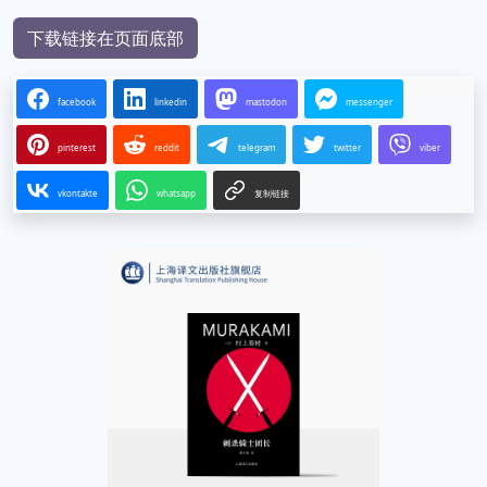
下载链接在页面底部
facebook
linkedin
mastodon
messenger
pinterest
reddit
telegram
twitter
viber
vkontakte
whatsapp
复制链接