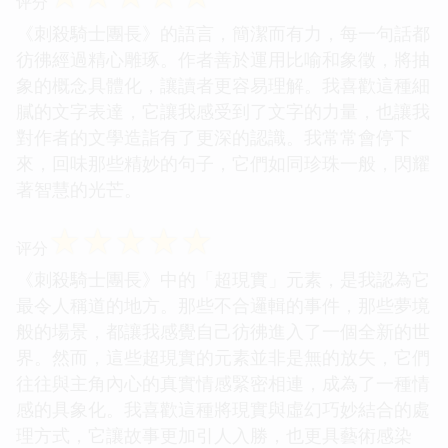
评分
《刺殺騎士團長》的語言，簡潔而有力，每一句話都
彷彿經過精心雕琢。作者善於運用比喻和象徵，將抽
象的概念具體化，讓讀者更容易理解。我喜歡這種細
膩的文字表達，它讓我感受到了文字的力量，也讓我
對作者的文學造詣有了更深的認識。我常常會停下
來，回味那些精妙的句子，它們如同珍珠一般，閃耀
著智慧的光芒。
☆
☆
☆
☆
☆
评分
《刺殺騎士團長》中的「超現實」元素，是我認為它
最令人稱道的地方。那些不合邏輯的事件，那些夢境
般的場景，都讓我感覺自己彷彿進入了一個全新的世
界。然而，這些超現實的元素並非是無的放矢，它們
往往與主角內心的真實情感緊密相連，成為了一種情
感的具象化。我喜歡這種將現實與虛幻巧妙結合的處
理方式，它讓故事更加引人入勝，也更具藝術感染