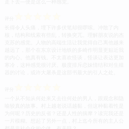
走下去—便是这么一种感觉。
☆
☆
☆
☆
☆
评分
长得令人头痛，埋下许多伏笔却很啰嗦。冲散了内
核，结构和线索有些乱，转换突兀。理解朋友说的杰
克苏的感觉。人物的高端生活让我觉得自己离他越来
越远了，那个在东京设计地铁的多崎作明显更贴近我
的内心。他真有钱。不太喜欢怪谈，怪谈让表达更加
寒冷，这种感觉很讨厌。极度排斥恋妹情结和对生殖
器的讨论，或许大屠杀是这部书最大的引人之处。
☆
☆
☆
☆
☆
评分
一个从不知从何处来又去往何处的男人，跟观念和隐
喻较真的故事。村上越老说话越黏，但这种黏着性是
为何呢？历史的反省？还是人性的揣摩？读完我还是
一片模糊。想起了另外一点，村上迄今所有的主人公
都是非社会化的个体，有关联？