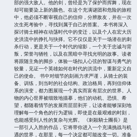
部的强大敌人。他的剑，曾经是为了保护而挥舞，现在
却可能要染上新的颜色。在这个充满谜团和危险的旅程
中，他必须不断审视自己的信仰，分辨敌友，并在一次
次生死考验中，寻找到属于自己的答案。 本书将深入
探讨骑士精神在动荡时代中的变迁，以及个人在宏大历
史洪流中的挣扎与抉择。它不仅仅是关于一场潜在的刺
杀行动，更是关于一个时代的缩影，一个关于忠诚与背
叛，荣誉与牺牲，以及在黑暗中寻找光明的故事。读者
将跟随主角的脚步，体验一场扣人心弦的智谋与勇气的
较量，见证一个英雄如何在时代的洪流中，重新定义自
己的使命。 书中对细节的刻画力求严谨，从骑士的装
备、训练，到当时的社会结构、政治格局，再到信仰体
系的演变，都力图展现一个真实而富有层次的世界。人
物的内心世界被细致地描摹，他们的动机、恐惧、希
望，都随着情节的发展而层层剥开，让读者能够深刻地
理解每一个角色的行为逻辑，即使是在最艰难的时刻，
也能感受到人性的复杂与光辉。 《刺殺騎士團長》是
一部引人入胜的作品，它将带你进入一个充满挑战与机
遇的世界，在那里，每一个决定都可能改变一切。准备