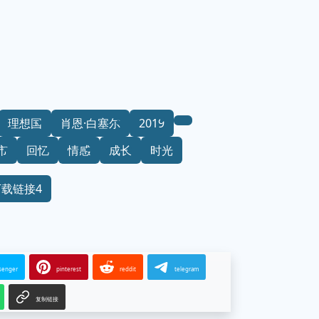
理想国
肖恩·白塞尔
2019
市
回忆
情感
成长
时光
下载链接4
senger
pinterest
reddit
telegram
复制链接