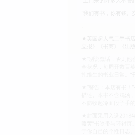
“上门来的许多人不管
“我们有书，你有钱。
.
★英国超人气二手书店
立报》《书商》《出
★“别说蠢话，否则他
金状况，每周开数百
扎维生的书业日常。“
★“警告：本店有书！
描述。本书不含鸡汤
不防收起冷面段子手的
★封面采用入选201
暖黄”书签带与环衬页
于你自己的个性日志