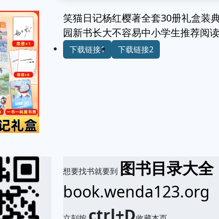
笑猫日记杨红樱著全套30册礼盒装
园新书长大不容易中小学生推荐阅读
下载链接1
下载链接2
图书目录大全
想要找书就要到
book.wenda123.org
ctrl+D
立刻按
收藏本页