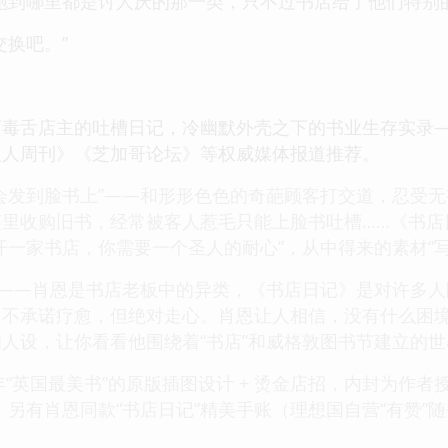
跑到哪里都是讨人厌的那一类，只不过书店给了他们特别
交换吧。”
毒舌店主的吐槽日记，冷幽默外壳之下的书业生存实录——
版人周刊》《芝加哥论坛》等权威媒体报道推荐。
会发到脸书上”——和形形色色的奇葩顾客打交道，忍受
英里收购旧书，经常被客人惹毛只能上脸书吐槽……《书店
开一家书店，你需要一个圣人的耐心”，从中得来的素材“
”——肖恩是书店老板中的异类，《书店日记》是对许多
，不承诺疗愈，但绝对走心。肖恩让人相信，没有什么困
人设，让你看看他围绕着“书店”和威格敦图书节建立的
8年“英国最美书”的原版插图设计 + 烫金店招，内封为作
。另有肖恩同款“书店日记”精美手账（理想国自营“有赞”随
。