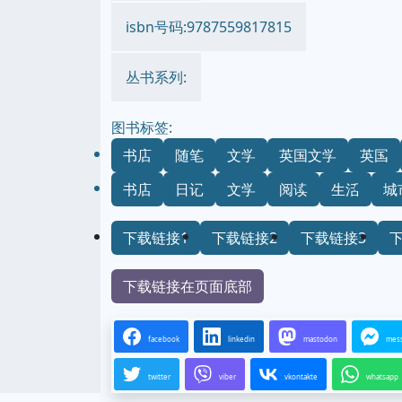
isbn号码:9787559817815
丛书系列:
图书标签:
书店
随笔
文学
英国文学
英国
书店
日记
文学
阅读
生活
城
下载链接1
下载链接2
下载链接3
下载链接在页面底部
facebook
linkedin
mastodon
mes
twitter
viber
vkontakte
whatsapp