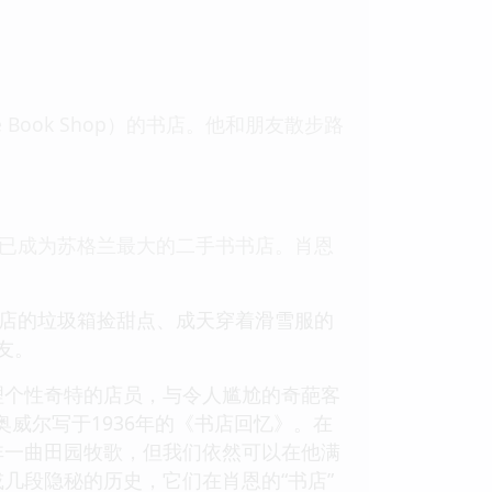
Book Shop）的书店。他和朋友散步路
”已成为苏格兰最大的二手书书店。肖恩
利店的垃圾箱捡甜点、成天穿着滑雪服的
友。
理个性奇特的店员，与令人尴尬的奇葩客
威尔写于1936年的《书店回忆》。在
非一曲田园牧歌，但我们依然可以在他满
几段隐秘的历史，它们在肖恩的“书店”