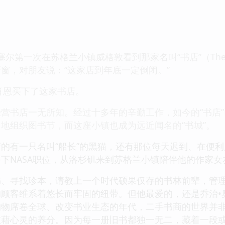
塞尔第一次在苏格兰小镇威格敦看到那家名叫“书店”（The 
窗，对朋友说：“这家店到年底一定倒闭。”
，肖恩买下了这家书店。
营书店一无所知。经过十多年的辛勤工作，如今的“书店
地组织图书节，而这座小镇也成为远近闻名的“书城”。
的有一只名叫“船长”的黑猫，还有那位每天迟到、在便
下NASA职位，从洛杉矶来到苏格兰小镇陪伴他的作家女
书、寻找珍本，请教上一个时代硕果仅存的书林前辈，管
顾客维系着悠长而牢固的纽带。但他最爱的，还是乔治•奥
购物席卷全球、改变书业生态的年代，二手书商的世界并
藉心灵的养分。因为每一册旧书都独一无二，藏着一段或