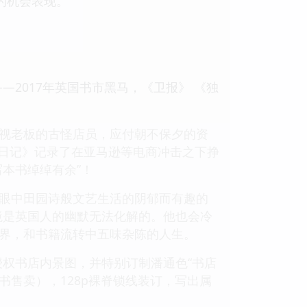
的机会表现。”
2017年英国书市黑马，《卫报》 《独
无视老板的古怪店员，应付朝不保夕的资
日记》记录了在亚马逊等电商冲击之下挣
写本书绰绰有余”！
人眼中田园诗般文艺生活的阴郁而有趣的
境是英国人的幽默无法化解的。他也会冷
世界，和书籍流转中五味杂陈的人生。
者授权书店内景图，并特别订制潘通色“书店
书售卖），128p裸脊锁线装订，写出属