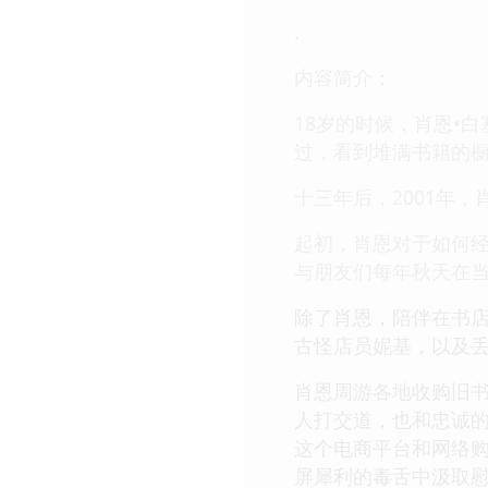
.
内容简介：
18岁的时候，肖恩•白
过，看到堆满书籍的橱
十三年后，2001年
起初，肖恩对于如何经
与朋友们每年秋天在当
除了肖恩，陪伴在书店
古怪店员妮基，以及丢
肖恩周游各地收购旧
人打交道，也和忠诚的
这个电商平台和网络
屏犀利的毒舌中汲取慰