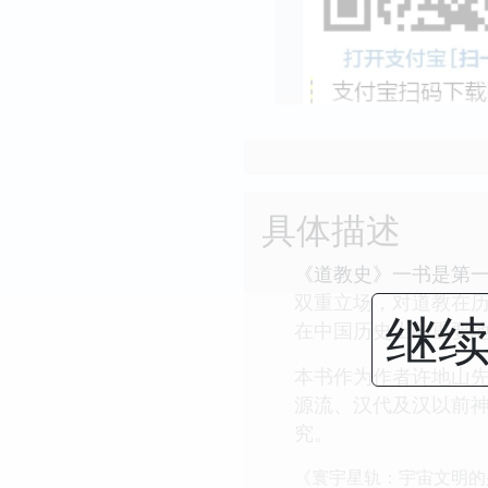
具体描述
《道教史》一书是第
双重立场，对道教在
继续
在中国历史上的重要
本书作为作者许地山
源流、汉代及汉以前
究。
《寰宇星轨：宇宙文明的