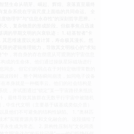
智慧生命从萌芽、崛起、辉煌、衰落直至最终
有复杂系统在宇宙尺度上面临的共同命运。 全
度物理学”与“信息永存性”的深刻哲学思辨。 -
炸后不久，复杂物质的形成阶段。但叙事焦点迅速
的早期文明的兴衰轨迹： 1. 硅基智者“卡
，其思维速度以光速计算，寿命极其漫长。然
无限的逻辑推理能力，导致其文明核心的“求知
叠”中，将自身的存在彻底从可观测的宇宙信息
子体构成的生命体。他们通过操纵星际磁场进行
息同步。但它们的弱点在于对特定物理常数的
磁波段时，整个网络瞬间崩溃，如同电子设备
其存在本身就是一种概率云。他们的社会结构是
系统，并试图通过“锁定”某一宇宙路径来抵抗
反扑，最终导致其族群在无数平行宇宙中被随机
的消逝，中生代文明（主要基于碳基或类似介质）
他们不可避免的结构性缺陷。 1. “奥林匹
叠技术”实现资源共享和文化融合的。这段描绘了
生成为常态。 2. 异构性压制与“文化同质
牧文明‘辛达尔’的反抗记录”——他们拒绝任何