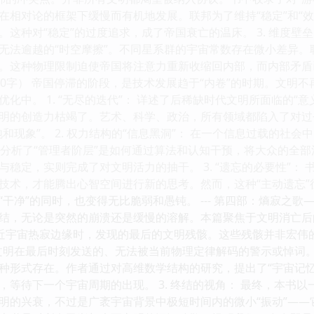
在相对论的框架下缓慢而有机地发展。联邦为了维持“稳定”和“效
这种对“稳定”的过度追求，成了帝国衰亡的温床。 3. 维度壁
无法逾越的“时空摩擦”。不同星系群的宇宙常数存在微小差异
。这种物理限制迫使帝国将注意力重新收缩回内部，而内部矛盾已然
00字） 帝国停滞的阶段，是技术发展趋于“内卷”的时期。文明
化中。 1. “无尽的迭代”： 详述了后稀缺时代文明所面临的“
明的创造力枯竭了。艺术、科学、政治，所有领域都陷入了对过
和现象”。 2. 权力结构的“信息黑洞”： 在一个信息过载的社
本书分析了“管理者阶层”是如何通过算法和认知干预，将大众的全
稳定，实则完成了对文明活力的抽干。 3. “遗忘的必要性”： 
技术，才能腾出心智空间进行新的思考。然而，这种“主动遗忘
干净”的同时，也变得无比脆弱和愚钝。 --- 第四部：熵寂之歌
结，无论是突然的崩溃还是缓慢的溶解。本篇聚焦于文明消亡后的遗
接近宇宙热寂边缘时，发现的最后的文明残骸。这些残骸并非宏伟
明在最后时刻发送的、无法被当前物理定律解码的警示或悼词。 2
种形式存在。作者通过对高维数学结构的研究，提出了“宇宙记
，等待下一个宇宙周期的出现。 3. 终结的视角： 最终，本书
明的兴衰，不过是广袤宇宙背景中极短时间内的微小“振动”—