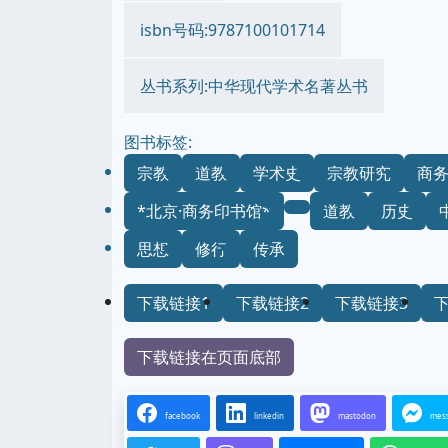
isbn号码:9787100101714
丛书系列:中华现代学术名著丛书
图书标签:
宗教
道教
学术史
宗教研究
商
*北京·商务印书馆*
道教
历史
思想
修行
传承
下载链接1
下载链接2
下载链接3
下载链接在页面底部
facebook
linkedin
mastodon
mes