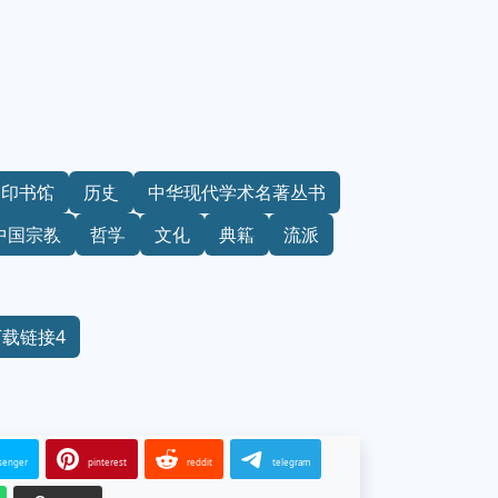
务印书馆
历史
中华现代学术名著丛书
中国宗教
哲学
文化
典籍
流派
下载链接4
senger
pinterest
reddit
telegram