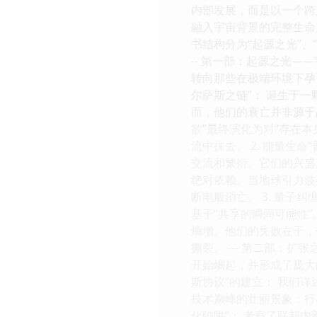
内部发展，而是以一个跨
融入宇宙背景的完整生命
书结构分为“起源之光”、
-- 第一部：起源之光
转向那些在极端环境下孕
尔萨斯之链”： 诞生于
而，他们的衰亡并非源于
欲”最终演化为对“存在
流中抹去。 2. 能量生
交流和繁衍。它们的兴盛
绝对依赖。当地球引力波
断电般消亡。 3. 量子
基于“共享的瞬间可能性
熵增。他们的失败在于，
撕裂。 --- 第二部：
开始崛起，并形成了庞大
斯协议”的建立： 我们
技术巅峰的壮丽景象：行
化陷阱”： 考察了联邦