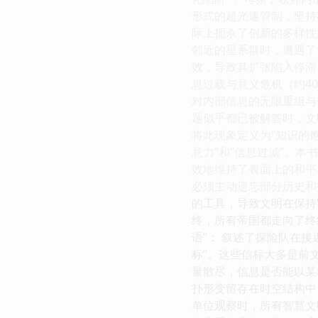
形式的超光速管制，坚持
际上扼杀了创新的多样性。
邻近的星系群时，遭遇了
效，导致其扩张陷入停滞
息过载与意义危机（约4
对内部信息的无限重组与优
题似乎都已被解答时，文
将此现象定义为“知识的饱
意力”和“信息过滤”。
效地维持了表面上的和平与
必须主动遗忘部分历史和
的工具，导致文明在保持“
终，所有帝国都走向了终
语”： 叙述了探险队在
标”。这些信标大多是前文
量散尽，信息是否能以某
扑形变留存在时空结构中
单位观察时，所有智慧文