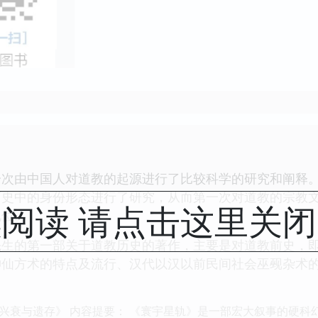
一次由中国人对道教的起源进行了比较科学的研究和阐释
历史中的身份形态进行了研究，从而第一次对道教的宗教
阅读 请点击这里关
地位。
先生的第一部关于道教历史的著作，主要是对道教前史，
神仙方术的特点及流行、汉代以汉以前民间社会巫觋杂术
兴衰与遗存》 内容提要： 《寰宇星轨》是一部宏大叙事的硬科