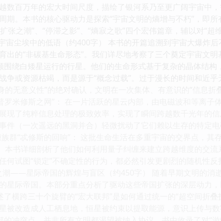
越数百万年的宏大时间尺度，描绘了银河系乃至更广阔宇宙中，
周期。本书的核心驱动力是探索“宇宙文明的熵增与不朽”，即所
“扩张之潮”、“停滞之影”、“熵寂之歌”四个宏伟篇章，辅以对“超维
——宇宙尘埃中的低语（约400字） 本书的开篇追溯到宇宙大爆
育出的“非碳基生命形态”。我们详尽地考察了三个奠定宇宙文明基调
一颗围绕白矮星运行的行星。他们的生命形式基于复杂的晶体结构
战争或资源枯竭，而是源于“概念过载”。过于漫长的时间和近乎
本身的无意义性”的绝对确认，文明在一次集体、有意识的“信息折
命“普罗米修斯之网”： 在一片活跃的星云内部，由电磁波和等离
展现了纯粹信息处理的极致效率，实现了瞬间跨越数千光年的信
事件（一次遥远的黑洞并合）轻微扰动了它们赖以生存的特定电
纠缠族群“忒修斯的回响”： 这批生命生活在多重宇宙的交界点，
”。本书详细剖析了他们如何利用量子纠缠来建立跨越维度的交流
任何试图“锁定”不确定性的行为，都必然引发更剧烈的随机性
扩张之潮——星际帝国的辉煌与盲区（约450字） 随着早期文明
的星际帝国。本部分重点分析了驱动这些帝国扩张的深层动力，以及
详述了横跨三十个旋臂的“宏大联邦”是如何通过统一的“超空间折
星被改造成人工栖息地，恒星被约束以提取能源，意识上传与数字永
内部的冲突点。并非所有文明都渴望被纳入协议。书中收录了对“游