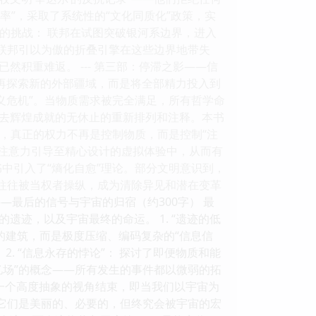
率”，采取了系统性的“文化同质化”政策，实
垒的挑战： 联邦在试图突破银河系边界，进入
。联邦引以为傲的折叠引擎在这些边界地带失
积重难返。 --- 第三部：停滞之影——信
不再探索新的外部疆域，而是将全部精力投入到
意义危机”。当物质需求被完全满足，所有哲学命
去辉煌成就的无休止的重新排列和注释。本书
会中，真正的权力不再是控制物质，而是控制“注
部注意力引导至精心设计的虚拟体验中，从而有
书中引入了“熵化自愈”理论。部分文明意识到，
”往往被当权者操纵，成为清除异见和潜在变革
——最后的信号与宇宙的归宿（约300字） 最
迹，以及宇宙最终的命运。 1. “遗迹的低
的建筑，而是极度压缩、编码复杂的“信息信
. “信息永存的悖论”： 探讨了即便物质和能
忆场”的概念——所有发生的事件都以微弱的拓
以一个高度抽象的视角结束，即当我们以宇宙为
—它们是美丽的、必要的，但终究会被宇宙的宏