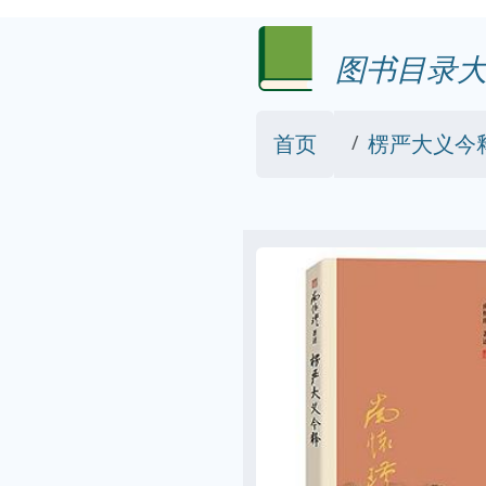
图书目录大
首页
楞严大义今