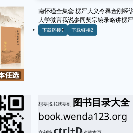
南怀瑾全集套 楞严大义今释金刚经
大学微言我说参同契宗镜录略讲楞
下载链接1
下载链接2
图书目录大全
想要找书就要到
book.wenda123.org
ctrl+D
立刻按
收藏本页