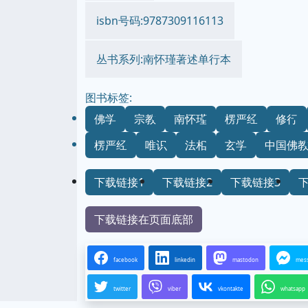
isbn号码:9787309116113
丛书系列:南怀瑾著述单行本
图书标签:
佛学
宗教
南怀瑾
楞严经
修行
楞严经
唯识
法相
玄学
中国佛
下载链接1
下载链接2
下载链接3
下载链接在页面底部
facebook
linkedin
mastodon
mes
twitter
viber
vkontakte
whatsapp