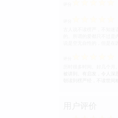
☆
☆
☆
☆
☆
评分
☆
☆
☆
☆
☆
评分
古人说不读楞严，不知迷
的。所谓的爱都只不过是
说是空无自性的，但是在因
☆
☆
☆
☆
☆
评分
历时很多时间。好几个月
被讲到。有启发，令人深思
朝读到楞严经，不读世间
用户评价