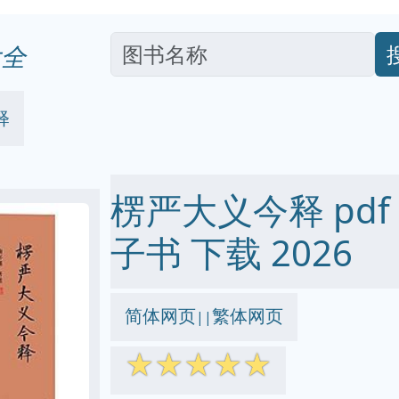
全
释
楞严大义今释 pdf ep
子书 下载 2026
简体网页
繁体网页
||
☆
☆
☆
☆
☆