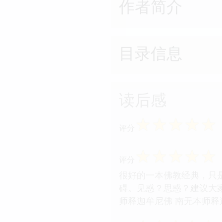
作者简介
目录信息
读后感
☆
☆
☆
☆
☆
评分
☆
☆
☆
☆
☆
评分
很好的一本佛教经典，只
碍。见惑？思惑？建议大
师释迦牟尼佛 南无本师释迦