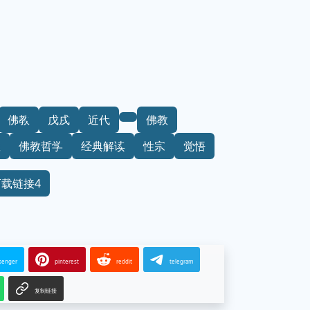
佛教
戊戌
近代
佛教
教
佛教哲学
经典解读
性宗
觉悟
下载链接4
senger
pinterest
reddit
telegram
复制链接