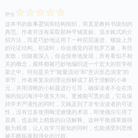
☆
☆
☆
☆
☆
评分
这本书的叙事逻辑和结构组织，简直是教科书级别的
典范。作者并没有采取那种平铺直叙、流水账式的介
绍方法，而是巧妙地运用了一种层层递进、螺旋上升
的论证结构。初读时，你会感觉内容包罗万象，有些
发散，但随着深入，你会惊奇地发现，所有看似不相
关的概念，最终都被巧妙地编织进一个宏大的哲学框
架之中。特别是关于“能量流动”和“意识形态演变”的
章节，作者将复杂的理论拆解成了易于理解的小单
元，并用清晰的小标题进行引导，确保读者不会在浩
瀚的知识海洋中迷失方向。更难能可贵的是，它在保
持学术严谨性的同时，又顾及到了非专业读者的可读
性，没有过多使用晦涩难懂的术语，即便偶尔引用了
原典，也会附上精炼的白话解释。这种平衡感掌握得
极为精准，让人在学习新知的同时，也能感受到思维
被不断拓展和强化的过程。