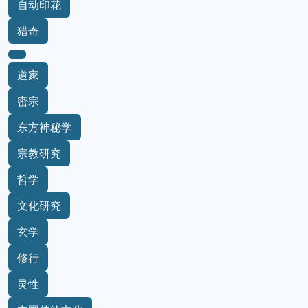
自动印花
猎奇
道家
密宗
东方神秘学
宗教研究
哲学
文化研究
玄学
修行
灵性