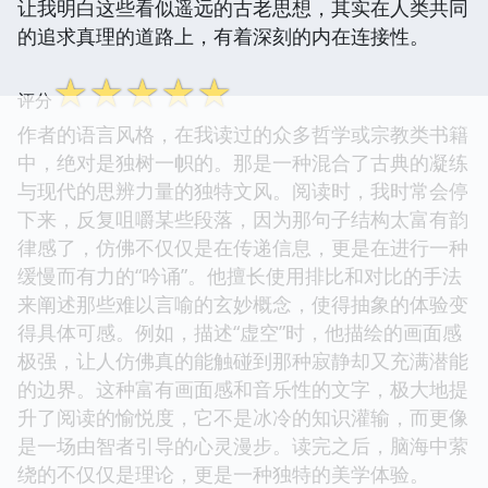
让我明白这些看似遥远的古老思想，其实在人类共同
的追求真理的道路上，有着深刻的内在连接性。
☆
☆
☆
☆
☆
评分
作者的语言风格，在我读过的众多哲学或宗教类书籍
中，绝对是独树一帜的。那是一种混合了古典的凝练
与现代的思辨力量的独特文风。阅读时，我时常会停
下来，反复咀嚼某些段落，因为那句子结构太富有韵
律感了，仿佛不仅仅是在传递信息，更是在进行一种
缓慢而有力的“吟诵”。他擅长使用排比和对比的手法
来阐述那些难以言喻的玄妙概念，使得抽象的体验变
得具体可感。例如，描述“虚空”时，他描绘的画面感
极强，让人仿佛真的能触碰到那种寂静却又充满潜能
的边界。这种富有画面感和音乐性的文字，极大地提
升了阅读的愉悦度，它不是冰冷的知识灌输，而更像
是一场由智者引导的心灵漫步。读完之后，脑海中萦
绕的不仅仅是理论，更是一种独特的美学体验。