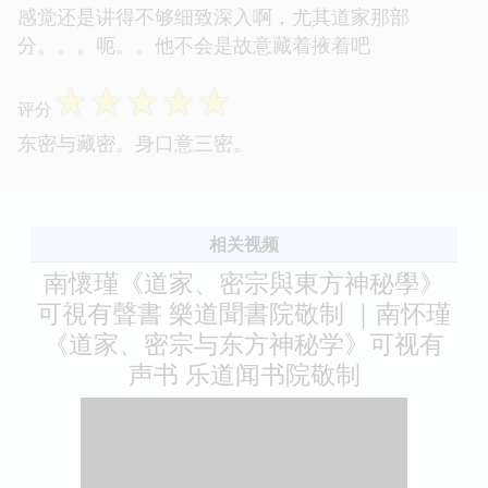
感觉还是讲得不够细致深入啊，尤其道家那部
分。。。呃。。他不会是故意藏着掖着吧
☆
☆
☆
☆
☆
评分
东密与藏密。身口意三密。
相关视频
南懷瑾《道家、密宗與東方神秘學》
可視有聲書 樂道聞書院敬制 ｜南怀瑾
《道家、密宗与东方神秘学》可视有
声书 乐道闻书院敬制