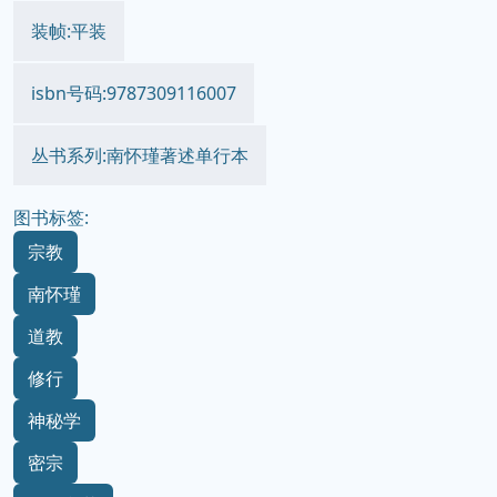
装帧:平装
isbn号码:9787309116007
丛书系列:南怀瑾著述单行本
图书标签:
宗教
南怀瑾
道教
修行
神秘学
密宗