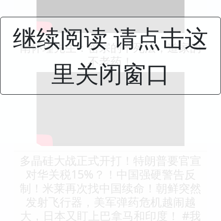
继续阅读 请点击这
南怀瑾先生：密宗的不死法，道家的
不老药！
里关闭窗口
多晶硅大战正式开打！特朗普要官宣
对华关税15%？！中国强硬警告反
制！米莱再次找中国续命！朝鲜突然
发射飞行器，美军弹药危机越闹越
大，日本又盯上巴拿马和印度！ #我