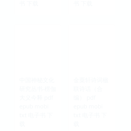
书 下载
书 下载
中国神秘文化
金粟轩诗词楹
研究丛书-楞伽
联诗话（合
大义今释 pdf
编） pdf
epub mobi
epub mobi
txt 电子书 下
txt 电子书 下
载
载