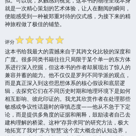
拟。可以说，从触感到视觉，这本书的物理呈现本身
就是一次精心策划的艺术体验，让人在翻阅的瞬间，
便能感受到一种被郑重对待的仪式感，为接下来的精
神旅程做了极佳的铺垫。
☆
☆
☆
☆
☆
评分
这本书给我最大的震撼来自于其跨文化比较的深度和
广度。很多同类书籍往往只局限于某个单一的东方体
系进行深入挖掘，但这本书的作者却展现出了惊人的
兼容并蓄的能力。他不仅仅是罗列不同学派的观点，
而是真正深入到这些思想体系的核心假设和底层逻
辑，去探究它们在不同历史时期和地理环境下是如何
相互影响、彼此印证的。我尤其欣赏作者在处理那些
敏感或争议性话题时的审慎态度——他从不急于下定
论，而是提供多角度的证据和阐释，鼓励读者自己去
建构理解的桥梁。这种“存异求同”的研究方法，极大
地拓宽了我对“东方智慧”这个宏大概念的认知边界，