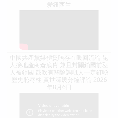
爱纽西兰
中國共產黨媒體煲唔存在嘅回流論 昆
人接地產商倉底貨 兼且封關鎖國前氹
人被鎖國 鼓吹有關論調嘅人一定釘喺
歷史恥辱柱 黃世澤幾分鐘評論 2026
年8月6日