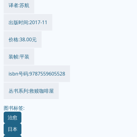
译者:苏航
出版时间:2017-11
价格:38.00元
装帧:平装
isbn号码:9787559605528
丛书系列:救赎咖啡屋
图书标签:
治愈
日本