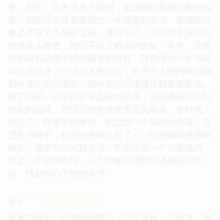
史、哲学、艺术等各个领域，总能找到我感兴趣的内
容。我曾经在这里发现过一本绝版的旧书，那感觉就
像是寻获了失落的宝藏，激动不已。店员的专业知识
也很令人称赞，他们不仅了解店内的每一本书，还能
根据顾客的需求提供精准的推荐。我曾因为一本书而
与店员展开了一场深入的讨论，从书中人物的命运聊
到作者的创作理念，那种思想的碰撞让我受益匪浅。
除了书籍，店里的音乐品味也极佳，总能播放出恰到
好处的旋律，与书店的整体氛围完美融合。有时候，
我会点一杯香浓的拿铁，然后找一个安静的角落，沉
浸在书海中，时间仿佛被拉长了，一切烦恼都被抛诸
脑后。这家书店对我来说，不仅仅是一个消费场所，
更是一个精神寄托，一个能够让我暂时逃离现实喧
嚣，找到内心平静的港湾。
☆
☆
☆
☆
☆
评分
这家书店有一种独特的魅力，它不张扬，不刻意，却