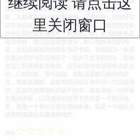
继续阅读 请点击这
可以一边品尝咖啡，一边看着窗外的街景，感受着城
市的脉搏。这里的藏书非常丰富，而且分类也很清
晰，从经典名著到最新畅销书，应有尽有。我曾经在
里关闭窗口
这里发现过一本关于地方历史的旧书，里面的图片和
文字让我对这座城市有了更深的了解。店员的服务态
度也很好，他们总是面带微笑，耐心地解答我的问
题，并且会根据我的喜好推荐书籍。我曾因为一本感
兴趣的书而与店员展开了一场关于文学的讨论，那种
交流让我感觉非常愉快。这里的咖啡也是我每次必点
的，口感浓郁，香气四溢，搭配店里精心制作的甜
点，简直是绝配。这家书店还经常会举办一些公益活
动，比如为贫困地区的孩子捐书，或者举办一些环保
主题的讲座，让我感受到这里不仅仅是一个商业场
所，更是一个有社会责任感的集体。它是一个能让人
感受到温暖和归属感的地方。
☆
☆
☆
☆
☆
评分