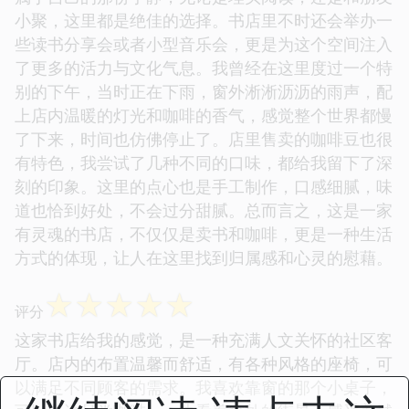
小聚，这里都是绝佳的选择。书店里不时还会举办一
些读书分享会或者小型音乐会，更是为这个空间注入
了更多的活力与文化气息。我曾经在这里度过一个特
别的下午，当时正在下雨，窗外淅淅沥沥的雨声，配
上店内温暖的灯光和咖啡的香气，感觉整个世界都慢
了下来，时间也仿佛停止了。店里售卖的咖啡豆也很
有特色，我尝试了几种不同的口味，都给我留下了深
刻的印象。这里的点心也是手工制作，口感细腻，味
道也恰到好处，不会过分甜腻。总而言之，这是一家
有灵魂的书店，不仅仅是卖书和咖啡，更是一种生活
方式的体现，让人在这里找到归属感和心灵的慰藉。
☆
☆
☆
☆
☆
评分
这家书店给我的感觉，是一种充满人文关怀的社区客
厅。店内的布置温馨而舒适，有各种风格的座椅，可
以满足不同顾客的需求。我喜欢靠窗的那个小桌子，