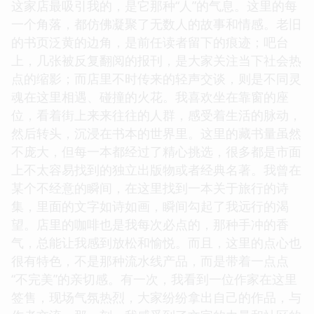
这家店最吸引我的，是它那种“人”的气息。这里的每
一个角落，都仿佛凝聚了无数人的故事和情感。老旧
的书页泛黄的边角，是前任读者留下的痕迹；吧台
上，几张被反复翻阅的报刊，是大家关注当下社会热
点的缩影；而店里不时传来的轻声交谈，则是不同灵
魂在这里相遇、碰撞的火花。我喜欢坐在靠窗的座
位，看着街上来来往往的人群，感受着生活的脉动，
然后转头，沉浸在书本的世界里。这里的藏书量虽然
不庞大，但每一本都经过了精心挑选，很多都是市面
上不太容易找到的独立出版物或者经典名著。我曾在
某个不经意的瞬间，在这里找到一本关于旅行的诗
集，里面的文字如诗如画，瞬间勾起了我远行的渴
望。店里的咖啡也是我每次必点的，那种手冲的香
气，总能让我感到放松和愉悦。而且，这里的点心也
很有特色，不是那种流水线产品，而是带着一点点
“不完美”的亲切感。有一次，我看到一位作家在这里
签售，现场气氛热烈，大家纷纷拿出自己的作品，与