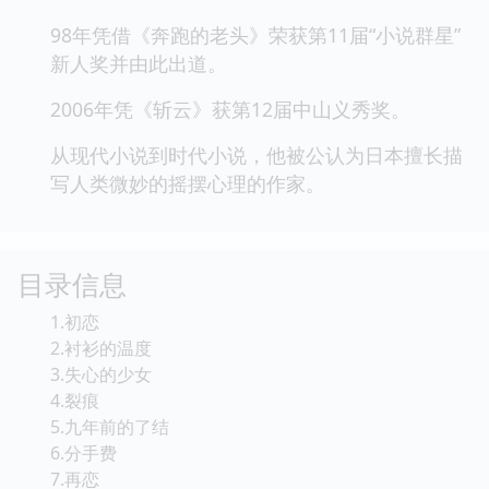
98年凭借《奔跑的老头》荣获第11届“小说群星”
新人奖并由此出道。
2006年凭《斩云》获第12届中山义秀奖。
从现代小说到时代小说，他被公认为日本擅长描
写人类微妙的摇摆心理的作家。
目录信息
1.初恋
2.衬衫的温度
3.失心的少女
4.裂痕
5.九年前的了结
6.分手费
7.再恋