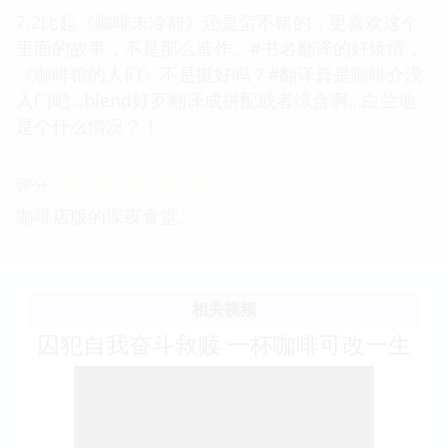
7.2比起《咖啡未冷前》还是蛮不错的，更喜欢这个
里面的故事，不是那么造作。#书名翻译的好矫情，
《咖啡馆的人们》不是挺好吗？#翻译真是咖啡介没
入门吧…blend好歹翻译成拼配或者综合啊…白兰地
是个什么情况？！
☆
☆
☆
☆
☆
评分
咖啡店版的深夜食堂。
相关视频
囚犯自我奋斗救赎 一杯咖啡可改一生