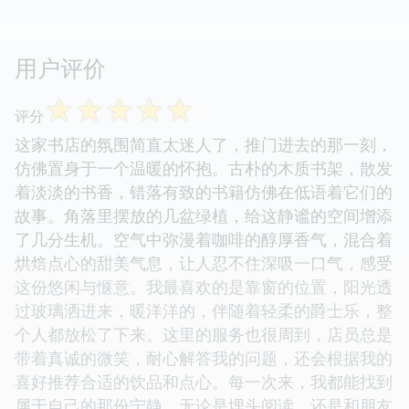
用户评价
☆
☆
☆
☆
☆
评分
这家书店的氛围简直太迷人了，推门进去的那一刻，
仿佛置身于一个温暖的怀抱。古朴的木质书架，散发
着淡淡的书香，错落有致的书籍仿佛在低语着它们的
故事。角落里摆放的几盆绿植，给这静谧的空间增添
了几分生机。空气中弥漫着咖啡的醇厚香气，混合着
烘焙点心的甜美气息，让人忍不住深吸一口气，感受
这份悠闲与惬意。我最喜欢的是靠窗的位置，阳光透
过玻璃洒进来，暖洋洋的，伴随着轻柔的爵士乐，整
个人都放松了下来。这里的服务也很周到，店员总是
带着真诚的微笑，耐心解答我的问题，还会根据我的
喜好推荐合适的饮品和点心。每一次来，我都能找到
属于自己的那份宁静，无论是埋头阅读，还是和朋友