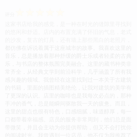
☆
☆
☆
☆
☆
评分
这家书店给我的感觉，是一种在时光的缝隙里寻找到
的悠闲和舒适。店内的布置充满了怀旧的气息，老式
的沙发，复古的灯具，还有墙上那些黑白的老照片，
都仿佛在诉说着属于这座城市的故事。我喜欢这里的
音乐，总是播放着那种舒缓的爵士乐或者轻柔的古典
乐，与书店的整体氛围完美融合。这里的藏书种类非
常齐全，从经典文学到前沿科学，几乎涵盖了所有我
感兴趣的领域。我曾经在这里找到过一本关于古建筑
的书籍，里面的插图精美绝伦，让我对建筑的美学有
了更深的认识。店里的咖啡也是我每次必点的，那种
手冲的香气，总是能瞬间驱散我一天的疲惫。而且，
这里的甜点也很有特色，口感细腻，味道醇厚，每一
口都带着幸福感。店员的服务非常周到，他们总是面
带微笑，并且会主动为你提供帮助，但又不会打扰你
的阅读时光。我曾遇到一位店员，他不仅为我推荐了