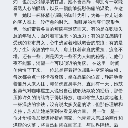
灼，也沉淀出醇厚的甘甜。她不善言辞，却拥有一双能
看透人心的眼睛，以及一颗能够抚慰伤痛的温柔。在这
里，她以一杯杯精心调制的咖啡为引，为每一位走进来
的客人奉上一段疗愈的时光。 咖啡屋的常客们形形色
色，他们带着各自的烦恼与迷茫而来。有的是在职场失
意的年轻人，面对着前途未卜的压力；有的是在感情中
受伤的都市男女，心中残留着难以愈合的裂痕；有的是
为了生计奔波的中年人，肩上扛着家庭的重担，疲惫不
堪。还有一些，则是因为一些不为人知的秘密，让他们
夜不能寐，渴望一个可以倾诉的角落。 在这里，时间
仿佛慢了下来。一位总是穿着得体却眼神空洞的白领，
每次都会点一杯卡布奇诺，坐在靠窗的位置，静静地看
着窗外人来人往，却仿佛置身事外。直到有一天，她鼓
起勇气对咖啡屋主人说出自己被职场欺凌的经历，那份
压抑许久的情绪终于得以释放。咖啡馆主人默默地递上
一杯温热的拿铁，没有说太多安慰的话，但那份理解和
支持，足以让她感受到被看见的力量。 另一位，是一
位才华横溢却屡遭挫折的画家。他带着未完成的画作和
满腔的失落，将自己封闭在画室里，与世界隔绝。后