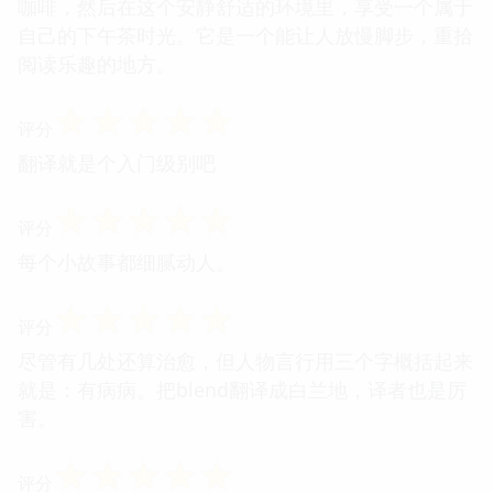
咖啡，然后在这个安静舒适的环境里，享受一个属于
自己的下午茶时光。它是一个能让人放慢脚步，重拾
阅读乐趣的地方。
☆
☆
☆
☆
☆
评分
翻译就是个入门级别吧
☆
☆
☆
☆
☆
评分
每个小故事都细腻动人。
☆
☆
☆
☆
☆
评分
尽管有几处还算治愈，但人物言行用三个字概括起来
就是：有病病。把blend翻译成白兰地，译者也是厉
害。
☆
☆
☆
☆
☆
评分