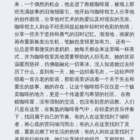
来，一个偶然的机会，他走进了救赎咖啡屋，被墙上那
些充满故事的旧海报吸引。他开始与咖啡馆主人分享他
的创作困境，分享他对艺术的热爱以及对现实的无奈。
咖啡馆主人则会不经意间提起她年轻时对色彩的热情，
分享一些关于坚持和勇气的旧时记忆。渐渐地，画家的
画布重新焕发出生机，笔触也变得更加有力。 还有一
位总是带着微笑的老奶奶，她每天都会来这里喝一杯美
式，并为咖啡馆里其他需要帮助的人织毛衣。她的笑容
温暖而慈祥，仿佛能融化一切寒冰。没人知道她过去经
历了什么，直到有一天，她一边织着毛衣，一边轻声哼
唱着一首古老的歌谣，那歌谣里诉说着一个关于失去和
重生的故事。她的存在，让这个咖啡馆不仅仅是一个贩
卖咖啡的地方，更是一个传递爱与希望的社区。 在救
赎咖啡屋，没有强制的交流，也没有刻意的说教。人们
只是在这里，在氤氲的咖啡香气中，在轻柔的音乐伴奏
下，找回属于自己的节奏。有的人在这里找到了倾听
者，将心底的苦闷倾泻而出；有的人在这里找到了灵
感，重新点燃了对生活的热情；有的人则在这里找到了
并肩前行的伙伴，他们分享彼此的经历，互相鼓励，共