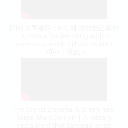
[EN] 前毒贩用一杯咖啡 救赎自己和他
人 How a former drug addict
serves up second chances with
coffee | 现代人
The Tsarist Imperial Kitchen near
Taipei Main Station | A literary
restaurant that Sanmao loved