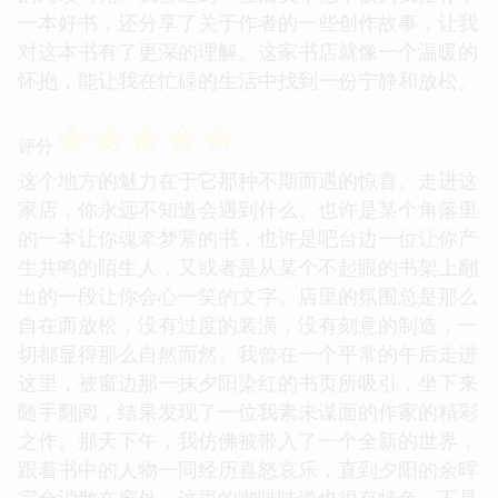
一本好书，还分享了关于作者的一些创作故事，让我
对这本书有了更深的理解。这家书店就像一个温暖的
怀抱，能让我在忙碌的生活中找到一份宁静和放松。
☆
☆
☆
☆
☆
评分
这个地方的魅力在于它那种不期而遇的惊喜。走进这
家店，你永远不知道会遇到什么。也许是某个角落里
的一本让你魂牵梦萦的书，也许是吧台边一位让你产
生共鸣的陌生人，又或者是从某个不起眼的书架上翻
出的一段让你会心一笑的文字。店里的氛围总是那么
自在而放松，没有过度的装潢，没有刻意的制造，一
切都显得那么自然而然。我曾在一个平常的午后走进
这里，被窗边那一抹夕阳染红的书页所吸引，坐下来
随手翻阅，结果发现了一位我素未谋面的作家的精彩
之作。那天下午，我仿佛被带入了一个全新的世界，
跟着书中的人物一同经历喜怒哀乐，直到夕阳的余晖
完全消散在窗外。这里的咖啡味道也很有特色，不是