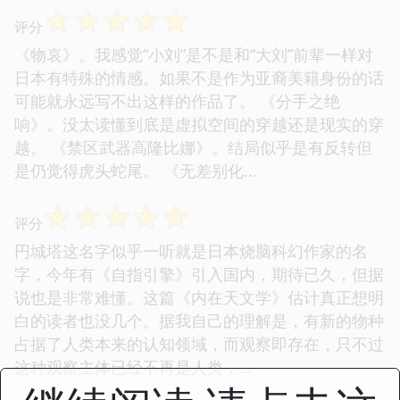
☆
☆
☆
☆
☆
评分
《物哀》。我感觉“小刘”是不是和“大刘”前辈一样对
日本有特殊的情感。如果不是作为亚裔美籍身份的话
可能就永远写不出这样的作品了。 《分手之绝
响》。没太读懂到底是虚拟空间的穿越还是现实的穿
越。 《禁区武器高隆比娜》。结局似乎是有反转但
是仍觉得虎头蛇尾。 《无差别化...
☆
☆
☆
☆
☆
评分
円城塔这名字似乎一听就是日本烧脑科幻作家的名
字，今年有《自指引擎》引入国内，期待已久，但据
说也是非常难懂。这篇《内在天文学》估计真正想明
白的读者也没几个。据我自己的理解是，有新的物种
占据了人类本来的认知领域，而观察即存在，只不过
这种观察主体已经不再是人类，...