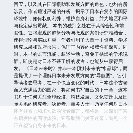
回应，以及其在国际援助和发展方面的角色，也均有所
涉及。作者通过严谨的分析，揭示了日本在复杂的国际
环境中，如何权衡利弊，维护自身利益，并为地区和平
与稳定做出贡献。 本书的独到之处在于其综合性和前
瞻性。它将宏观的趋势分析与微观的案例研究相结合，
使得理论与实践并重。作者引用了大量一手资料、学术
研究成果和政府报告，保证了内容的权威性和深度。同
时，本书的语言流畅，叙述生动，避免了枯燥的学术说
辞，即使是对日本不甚了解的读者，也能从中获得启
发。 《日本未来时》并非一本预测未来的“水晶球”，而
是提供了一个理解日本未来发展方向的“导航图”。它引
导读者去思考，在一个快速变化的时代，日本这个古老
而又充满活力的国家，将如何书写自己的下一章。这本
书对于任何关注全球经济、科技发展、文化变迁以及国
际关系的研究者、决策者、商务人士，乃至任何对日本
怀有好奇心和求知欲的读者而言，都将是一次深刻而富
有启发性的阅读体验。它帮助我们拨开迷雾，看见一个
正在塑造自身未来的日本。