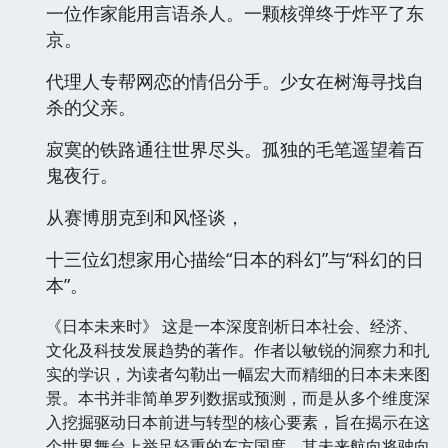
一位作家能用言语杀人。一颗核弹终于炸平了东
京。
代理人专帮网恋的情侣分手。少女在树海寻找自
杀的父亲。
寂寞的铁路通往世界尽头。孤独的毛笔遥望着百
鬼夜行。
从赛博朋克到和风怪谈，
十三位幻想家用心描绘“日本的科幻”与“科幻的日
本”。
《日本未来时》 这是一本深度剖析日本社会、经济、
文化及科技发展趋势的著作。作者以敏锐的洞察力和扎
实的学识，为读者勾勒出一幅宏大而精细的日本未来图
景。本书并非简单罗列数据或预测，而是从多个维度深
入挖掘驱动日本前进与转型的核心要素，旨在揭示在这
个世界舞台上举足轻重的东方国度，其未来航向将驶向