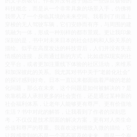
的文字所吸引。作者并没有急于抛出一些惊世骇俗的
科技概念，而是从一个非常具象的场景入手，仿佛将
我带入了一个身临其境的未来空间。我看到了街道上
穿梭的无人驾驶车辆，它们安静而有序，与周围的建
筑融为一体，形成一种别样的都市景观。更让我印象
深刻的是，书中对未来日本的社会结构和人际关系的
描绘。似乎在高度发达的科技背后，人们并没有失去
情感的连接，反而通过新的方式，比如虚拟现实的社
交平台，或者更加注重线下体验的社区活动，来维系
和加深彼此的关系。我尤其对书中关于“老龄化社会”
的探讨感到好奇。日本一直以来都面临着严峻的老龄
化问题，那么在未来，这个问题是如何被解决的？是
依靠机器人承担更多的社会责任，还是通过某种新的
社会福利体系，让老年人能够更有尊严、更有价值地
生活？书中对此的解答，让我看到了作者的深刻思
考，不仅仅是技术层面的解决方案，更有对人类生命
价值和尊严的尊重。我喜欢这种细致入微的描绘，它
让我感觉到的不是一个遥不可及的未来，而是一个有