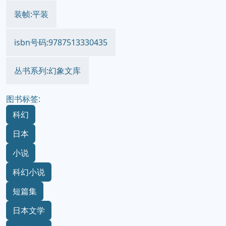
装帧:平装
isbn号码:9787513330435
丛书系列:幻象文库
图书标签:
科幻
日本
小说
科幻小说
短篇集
日本文学