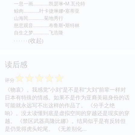
一息一画…………凯瑟琳•M.瓦伦特
鲸肉…………叶卡捷琳娜•塞蒂亚
山海民…………菊地秀行
慈悲观音…………布鲁斯•斯特林
自生之梦…………飞浩隆
收起
· · · · · · (
)
读后感
☆
☆
☆
☆
☆
评分
《物哀》。我感觉“小刘”是不是和“大刘”前辈一样对
日本有特殊的情感。如果不是作为亚裔美籍身份的话
可能就永远写不出这样的作品了。 《分手之绝
响》。没太读懂到底是虚拟空间的穿越还是现实的穿
越。 《禁区武器高隆比娜》。结局似乎是有反转但
是仍觉得虎头蛇尾。 《无差别化...