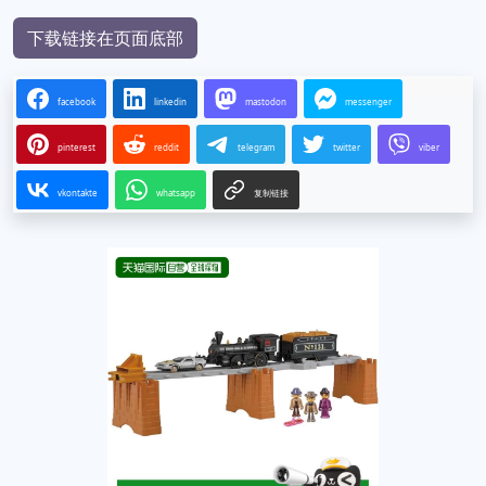
下载链接在页面底部
facebook
linkedin
mastodon
messenger
pinterest
reddit
telegram
twitter
viber
vkontakte
whatsapp
复制链接