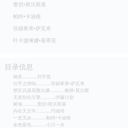
蕾切•斯沃斯基
帕特•卡迪根
菲丽希蒂•萨瓦奇
叶卡捷琳娜•塞蒂亚
目录信息
物哀…………刘宇昆
分手之绝响…………菲丽希蒂•萨瓦奇
禁区武器高隆比娜…………戴维•莫尔斯
无差别化引擎…………伊藤计划
树海…………蕾切•斯沃斯基
内在天文学…………円城塔
一览无余…………帕特•卡迪根
金色面包…………小川一水