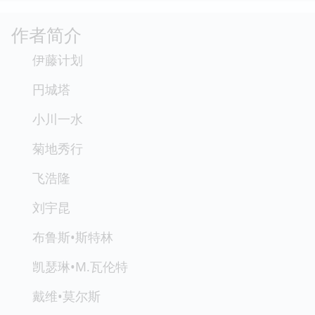
作者简介
伊藤计划
円城塔
小川一水
菊地秀行
飞浩隆
刘宇昆
布鲁斯•斯特林
凯瑟琳•M.瓦伦特
戴维•莫尔斯