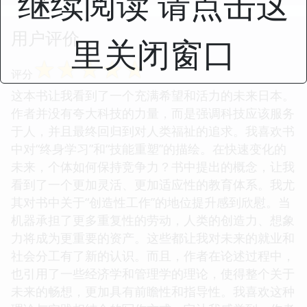
继续阅读 请点击这
用户评价
里关闭窗口
☆
☆
☆
☆
☆
评分
这本书让我看到了一个充满希望和活力的未来日本。
作者并没有夸大科技的力量，而是强调科技应该服务
于人，并且最终回归到对人类福祉的追求。我喜欢书
中对“终身学习”和“技能重塑”的描绘。在快速变化的
未来，个体如何保持竞争力？书中提出的概念，让我
看到了一个更加灵活、更加适应性的教育体系。我尤
其对书中关于“创造性工作”的地位提升感到欣慰。当
机器承担了更多重复性的劳动，人类的创造力、想象
力将成为更重要的资产。这些都让我对未来的就业和
社会分工有了新的认识。而且，作者在论述过程中，
也引用了一些经济学和管理学的理论，使得整个关于
未来的畅想，更加具有前瞻性和指导性。我喜欢这种