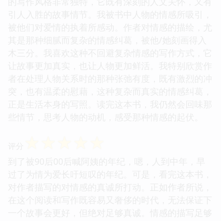
的写作风格非常独特，它既有深刻的人文关怀，又有
引人入胜的故事情节。我被书中人物的情感所吸引，
被他们对爱情的执着所感动。作者对情感的描绘，尤
其是那种细腻而复杂的情感纠葛，被他/她刻画得入
木三分。我喜欢这种不回避复杂情感的写作方式，它
让故事更加真实，也让人物更加鲜活。我特别欣赏作
者在处理人物关系时的那种张弛有度，既有激烈的冲
突，也有温柔的慰藉，这种复杂而真实的情感纠葛，
正是生活本身的写照。读完这本书，我仍然会回味那
些情节，思考人物的动机，感受那种情感的起伏。
☆
☆
☆
☆
☆
评分
到了被90后00后喊阿姨的年纪，嗯，人到中年，早
过了为情为爱长吁短叹的年纪。可是，看完这本书，
对作者描写的对情感的真诚所打动。正如作者所说，
在这个阅读和写作既容易又奢侈的时代，无法保证下
一个故事会更好，但绝对足够真诚。情感的描写足够