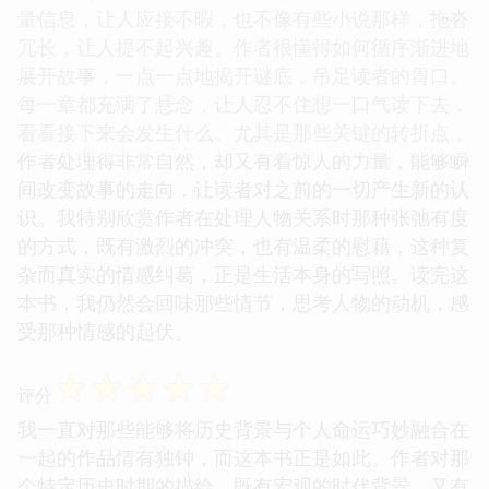
量信息，让人应接不暇，也不像有些小说那样，拖沓
冗长，让人提不起兴趣。作者很懂得如何循序渐进地
展开故事，一点一点地揭开谜底，吊足读者的胃口。
每一章都充满了悬念，让人忍不住想一口气读下去，
看看接下来会发生什么。尤其是那些关键的转折点，
作者处理得非常自然，却又有着惊人的力量，能够瞬
间改变故事的走向，让读者对之前的一切产生新的认
识。我特别欣赏作者在处理人物关系时那种张弛有度
的方式，既有激烈的冲突，也有温柔的慰藉，这种复
杂而真实的情感纠葛，正是生活本身的写照。读完这
本书，我仍然会回味那些情节，思考人物的动机，感
受那种情感的起伏。
☆
☆
☆
☆
☆
评分
我一直对那些能够将历史背景与个人命运巧妙融合在
一起的作品情有独钟，而这本书正是如此。作者对那
个特定历史时期的描绘，既有宏观的时代背景，又有