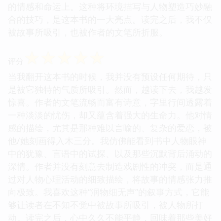
的情感和命运上。这种将环境描写与人物塑造巧妙融
合的技巧，是这本书的一大亮点。读完之后，我不仅
被故事所吸引，也被作者的文笔所折服。
☆
☆
☆
☆
☆
评分
当我翻开这本书的时候，我并没有预设任何期待，只
是被它独特的气质所吸引。然而，越读下去，我越发
惊喜。作者的文笔流畅而富有诗意，字里行间透露着
一种淡淡的忧伤，却又蕴含着强大的生命力。他对情
感的描绘，尤其是那种难以言喻的、复杂的爱恋，被
他/她刻画得入木三分。我仿佛能看到书中人物眼神
中的犹豫、言语中的试探、以及那些沉默背后涌动的
深情。作者并没有刻意去制造戏剧性的冲突，而是通
过对人物心理活动的细致描绘，将故事的情感张力推
向极致。我喜欢这种“润物细无声”的叙事方式，它能
够让读者在不知不觉中被故事所吸引，被人物所打
动。读完之后，心中久久不能平静，回味着那些美好