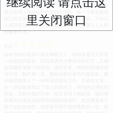
继续阅读 请点击这
巧，让我对作者的布局能力佩服不已。我特别欣赏作
者在处理人物动机时的那种合理性，每一个角色都有
里关闭窗口
自己的立场和理由，他们的行为都符合逻辑，不会让
人感到突兀。这本书让我看到了一个完整而引人入胜
的叙事艺术。
☆
☆
☆
☆
☆
评分
这本书的封面设计就足够吸引人，那种深邃而又带着
一丝忧郁的蓝色，如同斯德哥尔摩冰冷的天空，又像
是隐藏在海面下的暗流。拿到手里，纸张的质感也相
当不错，翻开第一页，那种油墨的香气扑鼻而来，瞬
间就把我带入了一种阅读的期待之中。作者的文笔，
从一开始就展现出了惊人的掌控力，词句的运用恰到
好处，没有丝毫的冗余，却又充满了画面感。我仿佛
能看到作者在描绘那些细腻的情感时，也仿佛置身于
那个北欧的城市，感受着不同于我所熟悉的一切。那