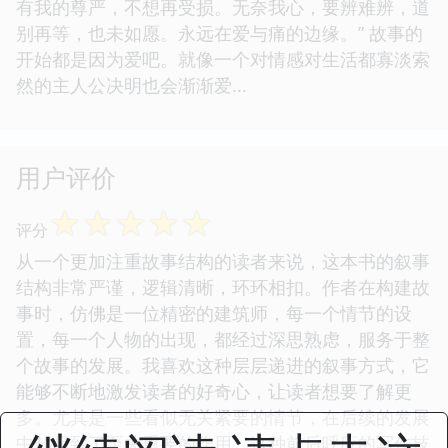
有我的尊严，不想再受损。无奈我心，要辨难辨，道
别再等，也未如愿。永远在爱与痛的边缘。” 故事的
开始都是因为爱吧。就像一个对情感对生活都寡淡索
然的主人公决明也会渐渐爱...
用户评价
☆
☆
☆
☆
☆
评分
从一个更加注重故事结构的读者来说，这本书的叙事
结构非常严谨，逻辑清晰，环环相扣。作者在构建故
事时，仿佛是一位精密的建筑师，每一个情节的设
置，每一个人物的出现，都经过深思熟虑，服务于整
个故事的发展。我喜欢这种层层递进的叙事方式，它
能够不断地激发读者的好奇心，让读者想要了解更
多。尤其是一些看似无关紧要的情节，在后续的发展
中却起到了至关重要的作用，这种前后呼应的写作技