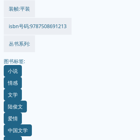
装帧:平装
isbn号码:9787508691213
丛书系列:
图书标签:
小说
情感
文学
陆俊文
爱情
中国文学