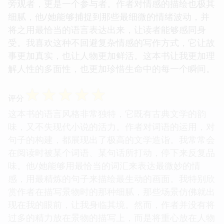
旁观者，更是一个参与者。作者对情感的描绘也极其
细腻，他/她能够捕捉到那些最细微的情绪波动，并
将之用最恰当的语言表达出来，让读者能够感同身
受。我喜欢这种不回避复杂情感的写作方式，它让故
事更加真实，也让人物更加鲜活。这本书让我更加理
解人性的多面性，也更加珍惜生命中的每一个瞬间。
☆
☆
☆
☆
☆
评分
这本书的语言风格非常独特，它既有古典文学的韵
味，又不失现代小说的活力。作者对词语的运用，对
句子的构建，都展现出了极高的文学造诣。我常常会
在阅读时被某个词语、某句话所打动，停下来反复品
味。他/她能够用最恰当的词汇来表达最微妙的情
感，用最精炼的句子来描绘最生动的画面。我特别欣
赏作者在描写景物时的那种细腻，那些场景仿佛就出
现在我的眼前，让我身临其境。然而，作者并没有将
过多的精力放在景物的描写上，而是将重心放在人物