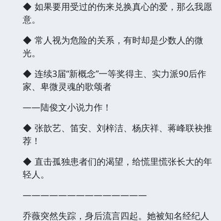
◆ 如果要用受过的伤来兑换真心的爱，那么我愿
意。
◆ 常人视为危险的关系，有时却是少数人的微
光。
◆ 连续3届“新概念”一等奖得主、实力派90后作
家、卑微灵魂的歌颂者
——陆俊文小说力作！
◆ 张歆艺、笛安、刘梓洁、杨庆祥、蒋峰联袂推
荐！
◆ 直击孤独患者们的渴望，给慌里慌张长大的年
轻人。
——————————————
乔薇突然失踪，身后流言四起。她被知名经纪人