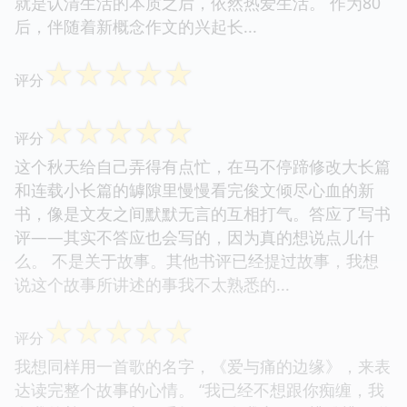
就是认清生活的本质之后，依然热爱生活。 作为80
后，伴随着新概念作文的兴起长...
☆
☆
☆
☆
☆
评分
☆
☆
☆
☆
☆
评分
这个秋天给自己弄得有点忙，在马不停蹄修改大长篇
和连载小长篇的罅隙里慢慢看完俊文倾尽心血的新
书，像是文友之间默默无言的互相打气。答应了写书
评——其实不答应也会写的，因为真的想说点儿什
么。 不是关于故事。其他书评已经提过故事，我想
说这个故事所讲述的事我不太熟悉的...
☆
☆
☆
☆
☆
评分
我想同样用一首歌的名字，《爱与痛的边缘》，来表
达读完整个故事的心情。 “我已经不想跟你痴缠，我