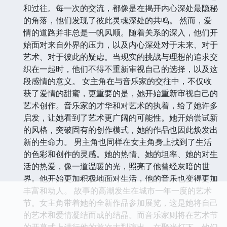
和过往。每一次的交流，都像是在揭开内心深处最隐秘
的角落，他们发现了彼此灵魂深处的共鸣。 然而，爱
情的道路并非总是一帆风顺。随着关系的深入，他们开
始面对来自外界的压力，以及内心深处对于未来、对于
艺术、对于彼此的疑虑。当现实的挑战与理想的追求交
织在一起时，他们不得不重新审视自己的选择，以及这
段感情的意义。 女主角在与音乐家的交往中，不仅收
获了爱情的甜蜜，更重要的是，她开始重新审视自己的
艺术创作。音乐家的才华和对艺术的执着，给了她许多
启发，让她看到了艺术更广阔的可能性。她开始尝试新
的风格，突破固有的创作模式，她的作品也因此焕发出
新的生命力。 男主角也同样在女主角身上找到了生活
的色彩和创作的灵感。她的热情、她的坦率、她的对生
活的热爱，像一道温暖的光，照亮了他曾经灰暗的世
界。他开始更加积极地面对生活，他的音乐也变得更加
丰富和动人。 故事的高潮发生在城市一年一度的艺术
节。女主角带着她的全新作品参加展览，这是她将自己
的艺术和爱情凝结而成的结晶。而音乐家则将在艺术节
的开幕式上进行他的首次大型演出。在聚光灯下，他们