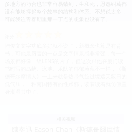
多地方的巧合也非常容易猜到，生和死，恩怨纠葛都
没有能够撑起整个故事的结构和体系。不想说太多，
可能我连青春期里那一丁点的想象也没有了。
☆
☆
☆
☆
☆
评分
陆俊文文字功底多好就不说了，新概念也算是有背
书，可他最厉害的一点是文字情景感非常强，每一个
场景都好像一组LENS的片子，但这次跟他在厦门读
书时写的岛屿、泳池、乐队的郁郁葱葱不一样，《斯
德哥尔摩情人》一上来就是热带气旋过境遮天蔽日的
低气压，一种南国特有的性躁郁，读着读着就仿佛置
身潮湿其中了。
相关视频
陳奕迅 Eason Chan《斯德哥爾摩情