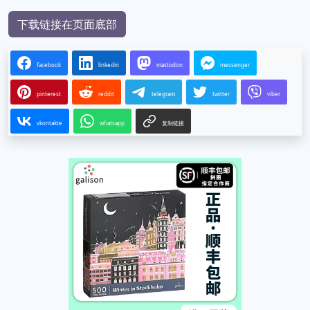
下载链接在页面底部
facebook
linkedin
mastodon
messenger
pinterest
reddit
telegram
twitter
viber
vkontakte
whatsapp
复制链接