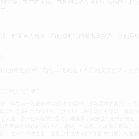
的梦境，书中的角色、书外的读者，令他们惊奇的不是“反
能力。
冷漠，时而令人着迷，而他对时间的精湛掌控力，让他足
刊》
的再创造是乔伊斯式的……他超越了西方的文学形式，为
（非洲文化学者）
边缘，存在着一颗被称作“织星者”的星球。这颗星球的居民，织
真实且充满生命力的世界。这些世界，并非虚幻的想象，而是独
，艾莉亚，是一位年轻的织星者。她继承了家族世代相传的技艺
织星者探索和记录过的世界，感到一丝厌倦。她渴望创造属于自
锦。 在一个不眠之夜，当夜空中最古老的“母星”发出最为璀璨