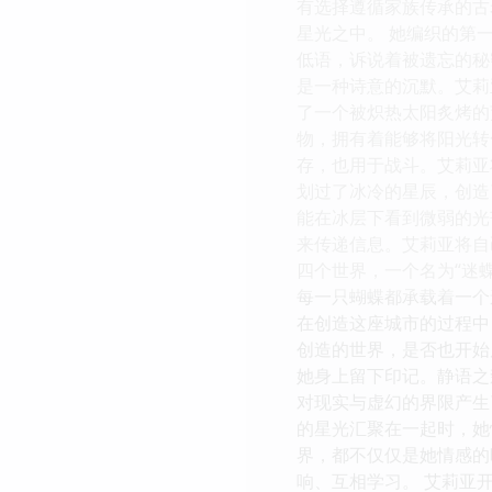
有选择遵循家族传承的古
星光之中。 她编织的第
低语，诉说着被遗忘的秘
是一种诗意的沉默。艾莉
了一个被炽热太阳炙烤的
物，拥有着能够将阳光转
存，也用于战斗。艾莉亚
划过了冰冷的星辰，创造
能在冰层下看到微弱的光
来传递信息。艾莉亚将自
四个世界，一个名为“迷
每一只蝴蝶都承载着一个
在创造这座城市的过程中
创造的世界，是否也开始
她身上留下印记。静语之
对现实与虚幻的界限产生
的星光汇聚在一起时，她
界，都不仅仅是她情感的
响、互相学习。 艾莉亚