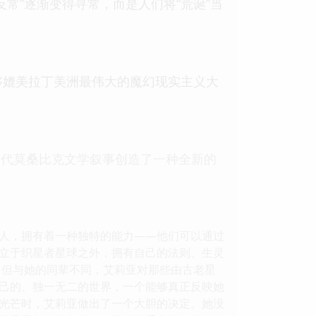
常”逐渐变得寻常，而是人们将“荒诞”当
够媲美拉丁美洲最伟大的魔幻现实主义大
当代莫桑比克文学叙事创造了一种全新的
星人，拥有着一种独特的能力——他们可以通过
立于织星者星球之外，拥有自己的法则、生灵
，但与她的同辈不同，艾莉亚对那些由古老星
己的、独一无二的世界，一个能够真正反映她
的光芒时，艾莉亚做出了一个大胆的决定。她没