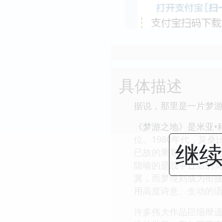
具体描述
据说，那里是一片梦
《梦游之地》是米亚•
位。1980年代，莫
继续
已故的乘客留下的笔
隐喻的是战争过后的
冀，而梦境则成为衔接
用高度诗意、生动的
许多伟大作品巨细靡