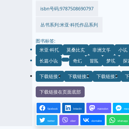
isbn号码:9787508690797
丛书系列:米亚·科托作品系列
图书标签:
米亚·科托
莫桑比克
非洲文学
小说
长篇小说
奇幻
冒险
梦境
探
下载链接1
下载链接2
下载链接3
下载链接在页面底部
facebook
linkedin
mastodon
mes
twitter
viber
vkontakte
whatsapp