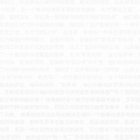
老织法，而是将自己最纯粹的渴望、最深沉的忧伤、以及对未知
一个世界，是一个被永恒薄雾笼罩的古老森林，名为“静语之森”
密。森林深处，居住着一群能够与自然共鸣的“聆听者”，他们
亚将自己对宁静与孤独的理解，编织进了这片森林的每一个角落
荒芜之地，名为“烈焰之径”。在这里，生命以一种近乎顽强的
化为能量的奇特能力。这里的居民，是被称作“燃魂者”的生物
将自己对生命不屈意志的赞美，注入了这片灼热的土地，以及燃
了一个被寂静冰雪覆盖的世界，名为“寒星低语”。这个世界被
芒闪烁。这里的居民，是被称为“晶语者”的生物，他们的身体
己对清晰与纯粹的追求，编织进了晶语者的每一次呼吸，以及冰
蝶之城”的地方时，她发现了一些意想不到的变化。这个城市由
逝去的梦想。城市的居民，“追梦者”，他们不断地在梦境与现
，艾莉亚发现自己编织的意念与这些追梦者的情感产生了强烈的
反过来影响她自身？ 随着她对这个能力的探索越来越深，艾莉
森的宁静让她更加内敛，烈焰之径的坚韧让她更加顽强，寒星低
了动摇。 故事的转折点出现在她决定编织一个能够连接所有她创
惊愕地发现，那些世界并非孤立的存在，而是彼此关联，形成了
映照，更是一种全新的生命形式的诞生，它们拥有了独立的意识
开始意识到，她所追求的“独一无二”并非意味着孤立，而是意味