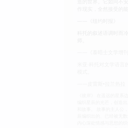
造的世界。它如同不安
作现实，全然接受的
——《纽约时报》
科托的叙述语调时而
师。
——《泰晤士文学增
米亚·科托对文学语言
模式。
——皮雷斯•拉兰热拉
《彼岸》 在遥远的星系
编织星辰的光芒，创造出
和故事。 故事的主人公
辰编织出的、已经被无数
内心深处情感与思想的织