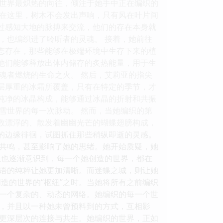
世界最炽热的向往，倾注于她手中正在编织的
。在这里，树木不会发出声响，只有风在叶片间
通过感知大地的脉搏来交流，他们的存在本身就
，也编织进了聆听者的灵魂。 接着，她前往
姿态存在，那些能够在极端环境中生存下来的植
，他们能够释放出体内储存的炙热能量，用于生
魂者燃烧的生命之火。 然后，艾莉亚的指尖
一层厚重的冰霜所覆盖，只有在特定的季节，才
由纯净的冰晶构成，能够通过冰晶的折射和共振
雪世界的每一次脉动。 然而，当她编织的第
无数漂浮的、散发着幽幽光芒的蝴蝶翅膀构成，
实的边缘徘徊，试图抓住那些稍纵即逝的灵感。
共鸣，甚至影响了她的思绪。她开始质疑，她
亚也逐渐意识到，每一个她创造的世界，都在
语的纯粹让她更加清晰。而迷蝶之城，则让她
造的世界的“枢纽”之时。当她将所有之前编织
一个复杂的、动态的网络。她编织的每一个世
，并且以一种她未曾预料到的方式，互相影
着更深层次的连接与共生。她编织的世界，正如