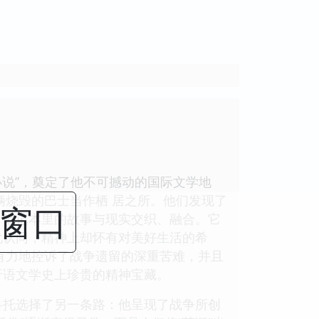
小说”，奠定了他不可撼动的国际文学地
辆烧毁的巴士当作栖 居之所。他们发现了
闭窗口
，笔记本里的故事与现实交织、融合。它
化认同，精神上却怀有对美好生活的希
它有力地控诉了战争遗留的深重苦难，并且
牙语文学史上珍贵的精神宝藏。
科托选择了另一条路：他呈现了战争所创