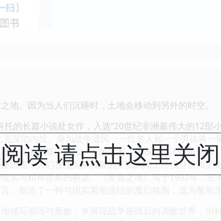
游之地。因为当人们沉睡时，土地会移动到另外的时空。
科托的长篇小说处女作，入选“20世纪非洲最伟大的12部
桑比克深陷内战。身为战争遗民，一位老人和一个男孩将一
阅读 请点击这里关
记本，其中记叙了自己一生的故事。男孩为老人娓娓道来
莫桑比克，人们在现实中残破的非洲大陆上寻找身份和文
现实与精神世界的桥梁。《梦游之地》写于1992年，
语言，创造了一种与现实紧密连结的魔幻氛围，成为葡萄
遗地描写崩毁与颓败，来展现战争摧残后的凋敝世界，但