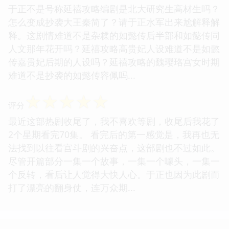
于正不是号称延禧攻略编剧是北大研究生高材生吗？
怎么变成抄袭大王秦简了？请于正水军出来尬解释解
释。这剧情难道不是杂糅的如懿传后半部和如懿传同
人文那年花开吗？延禧攻略高贵妃人设难道不是如懿
传嘉贵妃后期的人设吗？延禧攻略的魏璎珞宫女时期
难道不是抄袭的如懿传容佩吗...
☆
☆
☆
☆
☆
评分
最近这部热剧收尾了，我不喜欢等剧，收尾后我花了
2个星期看完70集。 看完后的第一感觉是，我再也无
法找到以往看宫斗剧的兴奋点，这部剧也不过如此。
尽管开篇部分一集一个故事，一集一个噱头，一集一
个反转，看后让人觉得大快人心。于正也因为此剧而
打了漂亮的翻身仗，连万众期...