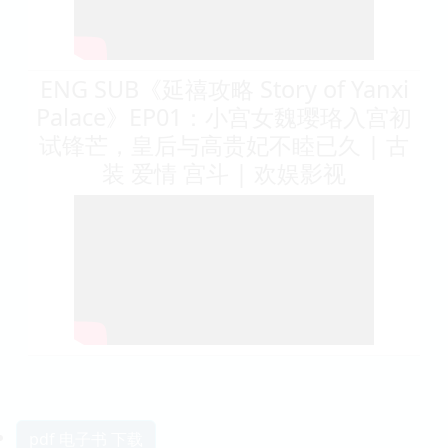
ENG SUB《延禧攻略 Story of Yanxi
Palace》EP01：小宫女魏璎珞入宫初
试锋芒，皇后与高贵妃不睦已久 | 古
装 爱情 宫斗 | 欢娱影视
pdf 电子书 下载