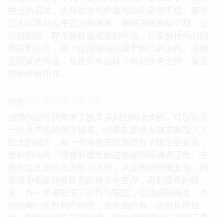
神上的启迪。主角在逆境中展现出的坚韧不拔、智慧
过人以及对公平正义的追求，都深深地激励了我。它
让我相信，即使身处最艰难的环境，只要保持内心的
善良和信念，就一定能够找到属于自己的道路。这种
正能量的传递，是这部作品除了精彩故事之外，最宝
贵的价值所在。
☆
☆
☆
☆
☆
评分
这部作品给我带来了极其深刻的阅读体验，可以说是
一次全方位的感官盛宴。作者在塑造人物方面投入了
巨大的精力，每一个角色都仿佛拥有了独立的灵魂，
他们的动机、情感和成长轨迹都描绘得淋漓尽致。主
角的成长历程尤为引人入胜，从最初的懵懂无知，到
逐渐学会如何在险恶的环境中生存，再到最终的蜕
变，每一步都充满了坎坷与智慧，让我感同身受，为
她的每一次胜利而欢呼，也为她的每一次挫折而担