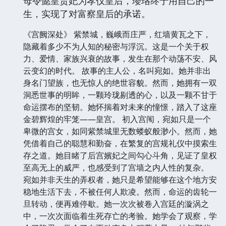
母令懿皇贵妃为孝仪皇后，璎珞终于用自己的一
生，实现了对富察皇后的承诺。
《宫阙深处》 紫禁城，巍峨而庄严，红墙黄瓦之下，
隐藏着多少不为人知的秘密与浮沉。这是一个关于权
力、爱情、家族兴衰的故事，发生在那个动荡不安、风
云变幻的时代。 故事的主人公，名叫宛如。她并非出
身名门望族，也无惊人的绝世容貌。然而，她拥有一双
洞悉世事的明眸，一颗玲珑剔透的心，以及一颗不甘于
命运摆布的坚韧。她怀揣着对未来的憧憬，踏入了这座
金碧辉煌的牢笼——皇宫。 初入宫闱，宛如只是一个
卑微的宫女，如同紫禁城里无数蝼蚁般渺小。然而，她
凭借着自己的聪慧和勤奋，在繁复的宫规礼仪中摸索生
存之道。她目睹了后宫嬪妃之间勾心斗角，见证了皇权
至高无上的威严，也感受到了宫墙之内人性的复杂。
宛如并非天生的弄权者，她只是希望能够在这个地方安
稳地生活下去，不被任何人欺凌。然而，命运的齿轮一
旦转动，便再难停歇。她一次次被卷入宫廷的漩涡之
中，一次次面临着生死存亡的考验。她学会了观察，学