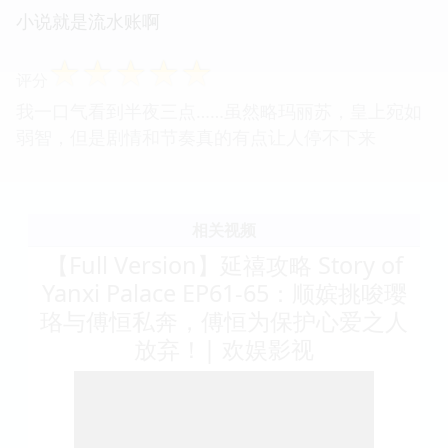
小说就是流水账啊
☆
☆
☆
☆
☆
评分
我一口气看到半夜三点……虽然略玛丽苏，皇上宛如
弱智，但是剧情和节奏真的有点让人停不下来
相关视频
【Full Version】延禧攻略 Story of
Yanxi Palace EP61-65：顺嫔挑唆璎
珞与傅恒私奔，傅恒为保护心爱之人
放弃！| 欢娱影视