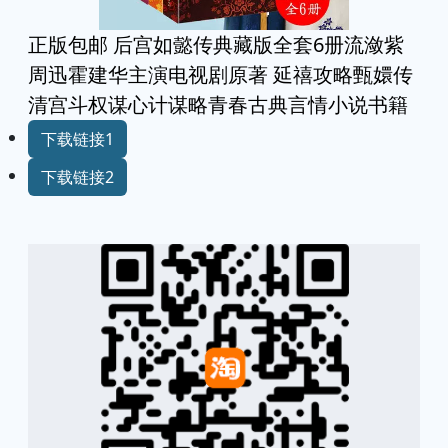
正版包邮 后宫如懿传典藏版全套6册流潋紫
周迅霍建华主演电视剧原著 延禧攻略甄嬛传
清宫斗权谋心计谋略青春古典言情小说书籍
下载链接1
下载链接2