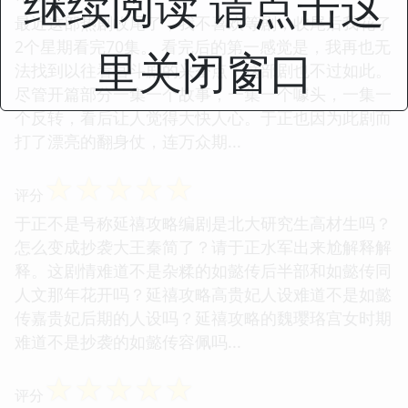
继续阅读 请点击这
最近这部热剧收尾了，我不喜欢等剧，收尾后我花了
2个星期看完70集。 看完后的第一感觉是，我再也无
里关闭窗口
法找到以往看宫斗剧的兴奋点，这部剧也不过如此。
尽管开篇部分一集一个故事，一集一个噱头，一集一
个反转，看后让人觉得大快人心。于正也因为此剧而
打了漂亮的翻身仗，连万众期...
☆
☆
☆
☆
☆
评分
于正不是号称延禧攻略编剧是北大研究生高材生吗？
怎么变成抄袭大王秦简了？请于正水军出来尬解释解
释。这剧情难道不是杂糅的如懿传后半部和如懿传同
人文那年花开吗？延禧攻略高贵妃人设难道不是如懿
传嘉贵妃后期的人设吗？延禧攻略的魏璎珞宫女时期
难道不是抄袭的如懿传容佩吗...
☆
☆
☆
☆
☆
评分