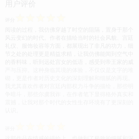
用户评价
☆
☆
☆
☆
☆
评分
阅读的过程，我仿佛穿越了时空的阻隔，置身于那个
风云变幻的时代。作者在描绘当时的社会风貌、宫廷
礼仪、服饰妆容等方面，都展现出了非凡的功力，细
节之处的处理更是精益求精，让我仿佛能闻到空气中
的香料味，听到远处宫女的低语，感受到帝王家的威
严与压抑。这种身临其境的体验，不仅仅是文字的堆
砌，更是作者对历史文化的深刻理解和细腻的再现。
我尤其喜欢作者对宫廷内部权力斗争的描绘，那些明
争暗斗，那些尔虞我诈，在作者笔下显得格外真实和
震撼，让我对那个时代的女性生存环境有了更深刻的
认识。
☆
☆
☆
☆
☆
评分
这部作品在情感的描绘上，也做到了极致的细腻和深