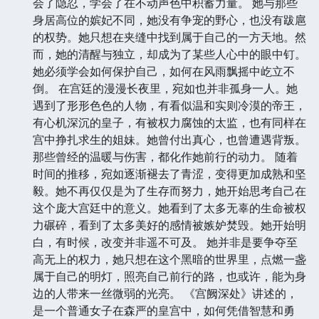
会了隐忍，学会了在不动声色中积蓄力量。 她与那些
身居高位的嫔妃不同，她没有争宠的野心，也没有跋扈
的权势。她只想在夹缝中找到属于自己的一方天地。然
而，她的清醒与独立，却成为了某些人心中的眼中钉。
她必须学会如何保护自己，如何在风雨飘摇中屹立不
倒。 在宫廷的漫漫长夜里，宛如也并非孤身一人。她
遇到了形形色色的人物，有看似温和实则冷漠的帝王，
有心机深沉的皇子，有被权力腐蚀的太监，也有同样在
宫中挣扎求生的姐妹。她曾付出真心，也曾遭遇背叛。
那些曾经的温暖与伤害，都化作她前行的动力。 随着
时间的推移，宛如逐渐褪去了青涩，变得更加成熟和坚
毅。她不再仅仅是为了生存而努力，她开始思考自己在
这个庞大宫廷中的意义。她看到了太多无辜的生命被权
力碾碎，看到了太多美好的感情被嫉妒焚毁。她开始明
白，有时候，改变并非遥不可及。 她并非是要争夺至
高无上的权力，她只想在这个黑暗的世界里，点燃一盏
属于自己的明灯，照亮自己前行的路，也或许，能为身
边的人带来一丝微弱的光亮。 《宫阙深处》讲述的，
是一个普通女子在森严的皇宫中，如何凭借智慧和勇