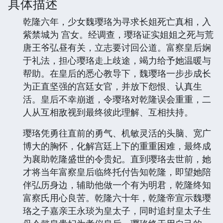
具体描述
乾隆六年，少女魏璎珞为寻求长姐死亡真相，入
紫禁城为 宫女。经调查，璎珞证实姐姐之死与荒
唐王爷弘昼有关，立志要讨回公道。富察皇后娴
于礼法，担心璎珞走上歧途，竭力给予她温暖与
帮助。在皇后的悉心教导下，魏璎珞一步步成长
为正直坚强的宫廷女官，并放下怨恨、认真生
活。皇后不幸崩逝，令璎珞对乾隆误会重重，二
人从互相敌视到最终彼此理解、互相扶持。
璎珞凭勇往直前的勇气、机敏灵活的头脑、宽广
博大的胸怀，化解宫廷上下的重重困难，最终成
为襄助乾隆盛世的令贵妃。直到璎珞去世前，她
才将当年富察皇后临终托付告知乾隆，即望她陪
伴弘历身边，辅助他做一个有为明君，乾隆终知
富察氏用心良苦。乾隆六十年，乾隆帝宣示魏璎
珞之子嘉亲王永琰为皇太子，同时追封皇太子生