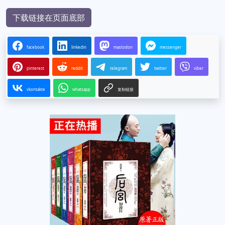
下载链接在页面底部
facebook
linkedin
mastodon
messenger
pinterest
reddit
telegram
twitter
viber
vkontakte
whatsapp
复制链接