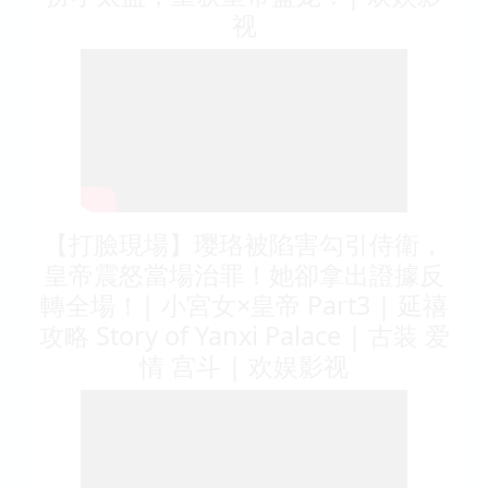
视
【打臉現場】璎珞被陷害勾引侍衛，
皇帝震怒當場治罪！她卻拿出證據反
轉全場！| 小宮女×皇帝 Part3 | 延禧
攻略 Story of Yanxi Palace | 古装 爱
情 宫斗 | 欢娱影视