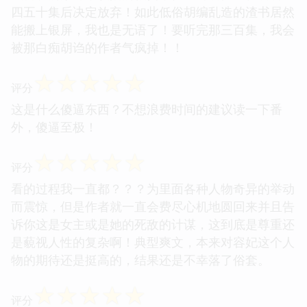
四五十集后决定放弃！如此低俗胡编乱造的渣书居然
能搬上银屏，我也是无语了！要听完那三百集，我会
被那白痴胡诌的作者气疯掉！！
☆
☆
☆
☆
☆
评分
这是什么傻逼东西？不想浪费时间的建议读一下番
外，傻逼至极！
☆
☆
☆
☆
☆
评分
看的过程我一直都？？？为里面各种人物奇异的举动
而震惊，但是作者就一直会费尽心机地圆回来并且告
诉你这是女主或是她的死敌的计谋，这到底是尊重还
是藐视人性的复杂啊！典型爽文，本来对容妃这个人
物的期待还是挺高的，结果还是不幸落了俗套。
☆
☆
☆
☆
☆
评分