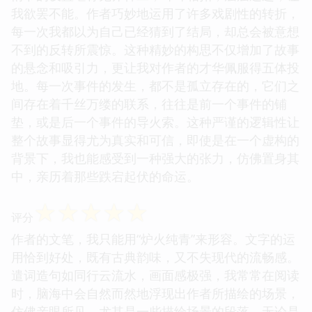
我欲罢不能。作者巧妙地运用了许多戏剧性的转折，
每一次我都以为自己已经猜到了结局，却总会被意想
不到的反转所震惊。这种精妙的构思不仅增加了故事
的悬念和吸引力，更让我对作者的才华佩服得五体投
地。每一次事件的发生，都不是孤立存在的，它们之
间存在着千丝万缕的联系，往往是前一个事件的铺
垫，或是后一个事件的导火索。这种严谨的逻辑性让
整个故事显得尤为真实和可信，即使是在一个虚构的
背景下，我也能感受到一种强大的张力，仿佛置身其
中，亲历着那些跌宕起伏的命运。
☆
☆
☆
☆
☆
评分
作者的文笔，我只能用“炉火纯青”来形容。文字的运
用恰到好处，既有古典韵味，又不失现代的流畅感。
遣词造句如同行云流水，画面感极强，我常常在阅读
时，脑海中会自然而然地浮现出作者所描绘的场景，
仿佛亲眼所见。尤其是一些描绘场景的段落，无论是