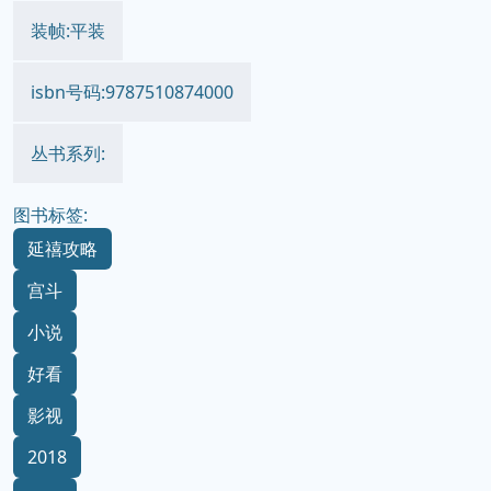
装帧:平装
isbn号码:9787510874000
丛书系列:
图书标签:
延禧攻略
宫斗
小说
好看
影视
2018