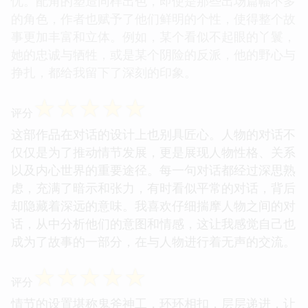
忧。配角的塑造同样出色，即使是那些出场篇幅不多
的角色，作者也赋予了他们鲜明的个性，使得整个故
事更加丰富和立体。例如，某个看似不起眼的丫鬟，
她的忠诚与牺牲，或是某个阴险的反派，他的野心与
挣扎，都给我留下了深刻的印象。
☆
☆
☆
☆
☆
评分
这部作品在对话的设计上也别具匠心。人物的对话不
仅仅是为了推动情节发展，更是展现人物性格、关系
以及内心世界的重要途径。每一句对话都经过深思熟
虑，充满了暗示和张力，有时看似平常的对话，背后
却隐藏着深远的意味。我喜欢仔细揣摩人物之间的对
话，从中分析他们的意图和情感，这让我感觉自己也
成为了故事的一部分，在与人物进行着无声的交流。
☆
☆
☆
☆
☆
评分
情节的设置堪称鬼斧神工，环环相扣，层层递进，让