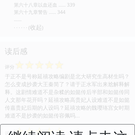
第六十八章以血还血 ...... 339
第六十九章警告 ...... 344
……
收起
· · · · · · (
)
读后感
☆
☆
☆
☆
☆
评分
于正不是号称延禧攻略编剧是北大研究生高材生吗？
怎么变成抄袭大王秦简了？请于正水军出来尬解释解
释。这剧情难道不是杂糅的如懿传后半部和如懿传同
人文那年花开吗？延禧攻略高贵妃人设难道不是如懿
传嘉贵妃后期的人设吗？延禧攻略的魏璎珞宫女时期
难道不是抄袭的如懿传容佩吗...
☆
☆
☆
☆
☆
评分