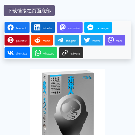
下载链接在页面底部
facebook
linkedin
mastodon
messenger
pinterest
reddit
telegram
twitter
viber
vkontakte
whatsapp
复制链接