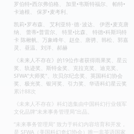
罗伯特•西尔弗伯格、 加里•韦斯特福尔、 帕特•
卡迪根、 保罗•麦考利、
凯莉•罗布森、 艾利亚特･德･波达、 伊恩•麦克唐
纳、 蕾蒂•普雷尔、 特里•比森、 特德•科斯玛特
卡 陈楸帆、万象峰年、赵垒、唐骋、韩松、郭嘉
灵、昼温、刘洋、郝赫
《未来人不存在》的19位作者获得雨果奖、星云
奖、轨迹奖、斯特金奖、克拉克奖、迪克奖、
SFWA"大师奖"、坎贝尔纪念奖、英国科幻协会
奖、极光奖、银河奖、引力奖、华语科幻星云奖
累计88次
《未来人不存在》科幻选集由中国科幻行业领军
文化品牌“未来事务管理局”出品。
“未来事务管理局” 致力于科幻内容培育和开发，
是 SFWA（美国科幻奇幻协会）唯一非英语国家