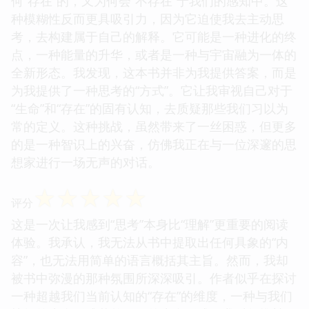
何“存在”的，又为何会“不存在”于我们的感知中。这
种模糊性反而更具吸引力，因为它迫使我去主动思
考，去构建属于自己的解释。它可能是一种进化的终
点，一种能量的升华，或者是一种与宇宙融为一体的
全新形态。我发现，这本书并非为我提供答案，而是
为我提供了一种思考的“方式”。它让我审视自己对于
“生命”和“存在”的固有认知，去质疑那些我们习以为
常的定义。这种挑战，虽然带来了一丝困惑，但更多
的是一种智识上的兴奋，仿佛我正在与一位深邃的思
想家进行一场无声的对话。
☆
☆
☆
☆
☆
评分
这是一次让我感到“思考”本身比“理解”更重要的阅读
体验。我承认，我无法从书中提取出任何具象的“内
容”，也无法用简单的语言概括其主旨。然而，我却
被书中弥漫的那种氛围所深深吸引。作者似乎在探讨
一种超越我们当前认知的“存在”的维度，一种与我们