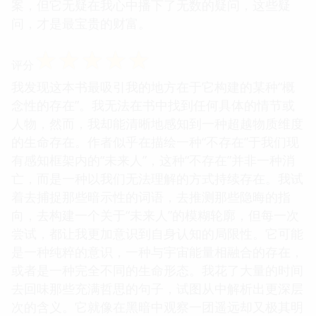
案，但它无疑在我心中播下了无数的疑问，这些疑
问，才是最宝贵的财富。
☆
☆
☆
☆
☆
评分
我发现这本书最吸引我的地方在于它构建的某种“概
念性的存在”。我无法在书中找到任何具体的情节或
人物，然而，我却能清晰地感知到一种超越物质维度
的生命存在。作者似乎在描绘一种“不存在”于我们现
有感知框架内的“未来人”，这种“不存在”并非一种消
亡，而是一种以我们无法理解的方式持续存在。我试
着去捕捉那些暗示性的词语，去推测那些隐晦的指
向，去构建一个关于“未来人”的模糊轮廓，但每一次
尝试，都让我更加意识到自身认知的局限性。它可能
是一种纯粹的意识，一种与宇宙能量相融合的存在，
或者是一种完全不同的生命形态。我花了大量的时间
去回味那些充满哲思的句子，试图从中解析出更深层
次的含义。它就像在黑暗中观察一团遥远却又极其明