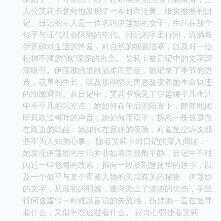
人公艾莉卡意外地发现了一本封面泛黄、纸页微卷的日
记。日记的主人是一位名叫伊莲娜的女子，生活在那个
似乎与现代社会隔绝的年代。日记的字里行间，流淌着
伊莲娜对生活的热爱，对自然的细腻描摹，以及对一位
模糊不清的“他”深深的思念。 艾莉卡被日记中的文字深
深吸引。伊莲娜的笔触温柔而坚定，她记录了季节的更
迭，花草的生长，以及那些悄无声息改变着她生命轨迹
的细微瞬间。从日记中，艾莉卡窥见了伊莲娜平凡生活
中不平凡的闪光点：她如何在午后的阳光下，静静地倾
听风吹过树叶的声音；她如何用双手，抚慰一株被遗弃
在路边的幼苗；她如何在寂静的夜晚，对着星空诉说那
些不为人知的心事。 随着艾莉卡对日记的深入阅读，
她发现伊莲娜的生活并非如表面那般平静。日记中不时
闪过一些隐晦的线索，指向一段被刻意掩埋的往事，以
及一个似乎与某个重要人物的失踪有关的秘密。伊莲娜
的文字，从最初的明媚，逐渐染上了淡淡的忧伤，字里
行间透露出一种难以言说的失落感，仿佛她一直在追寻
着什么，又似乎在逃避着什么。 好奇心驱使着艾莉