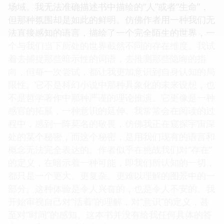
场域。我无法准确描述书中描绘的“人”或者“生命”，
但那种氛围却是如此的鲜明。仿佛作者用一种我们无
法直接感知的语言，描绘了一个完全陌生的世界，一
个与我们当下所处的世界截然不同的存在维度。我试
着去捕捉那些暗示性的词语，去推测那些隐晦的指
向，但每一次尝试，都让我更加意识到自身认知的局
限性。它不是科幻小说中那种具象化的未来设想，也
不是哲学著作中那种严谨的理论推演。它更像是一种
感官的拓展，一种意识的延伸。我常常会在阅读的过
程中，感到一阵莫名的敬畏，仿佛我正在窥探宇宙深
处的某个秘密，而这个秘密，是用我们现有的语言和
概念无法完全表达的。作者似乎在挑战我们对“存在”
的定义，在暗示着一种可能，即我们所认知的一切，
都只是一个更大、更复杂、更难以理解的图景中的一
部分。这种体验是令人兴奋的，也是令人不安的。我
开始审视自己对“活着”的理解，对“意识”的定义，甚
至对“时间”的感知。这本书并没有给我任何具体的答