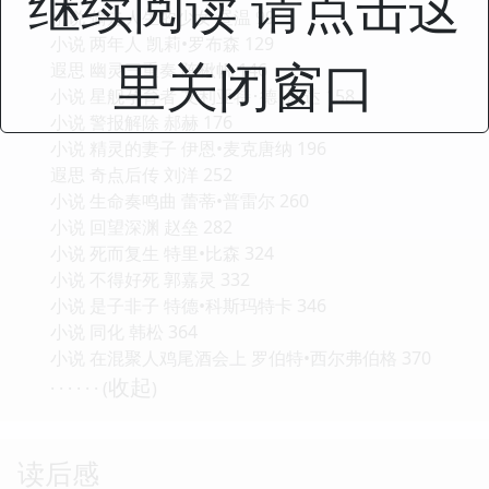
继续阅读 请点击这
小说 偷走人生的少女 昼温 99
小说 两年人 凯莉•罗布森 129
里关闭窗口
遐思 幽灵三重奏 陈楸帆 146
小说 星舰孕育者 艾利亚特･德･波达 158
小说 警报解除 郝赫 176
小说 精灵的妻子 伊恩•麦克唐纳 196
遐思 奇点后传 刘洋 252
小说 生命奏鸣曲 蕾蒂•普雷尔 260
小说 回望深渊 赵垒 282
小说 死而复生 特里•比森 324
小说 不得好死 郭嘉灵 332
小说 是子非子 特德•科斯玛特卡 346
小说 同化 韩松 364
小说 在混聚人鸡尾酒会上 罗伯特•西尔弗伯格 370
收起
· · · · · · (
)
读后感