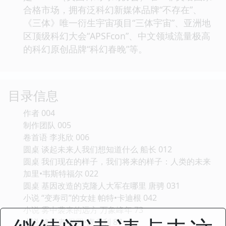
合格市场，拥有泛科幻新媒体品牌“不存在”、
《三体》唯一衍生宇宙项目“三体宇宙”、亚洲地
区顶级科幻大会“APSFcon”、中文领域流量极高
的科幻原创品牌“科幻春晚”等。
目录信息
作者 004
制作团队 005
卷首语 李兆欣 006
圆桌 谈起未来人我们想知道什么 船长 012
圆桌 我们现在的样子，我们将来的样子：人类的未来
加里•韦斯特福尔 022
圆桌 基因改造的克隆人大军在哪里 唐骋 031
小说 “变寿司”的女娃 帕特•卡迪根 042
小说 雾中袭来的远方 万象峰年 73
小说 修正者 保罗•麦考利 87