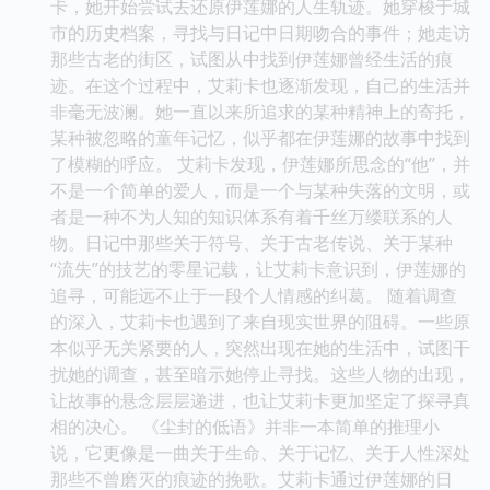
卡，她开始尝试去还原伊莲娜的人生轨迹。她穿梭于城
市的历史档案，寻找与日记中日期吻合的事件；她走访
那些古老的街区，试图从中找到伊莲娜曾经生活的痕
迹。在这个过程中，艾莉卡也逐渐发现，自己的生活并
非毫无波澜。她一直以来所追求的某种精神上的寄托，
某种被忽略的童年记忆，似乎都在伊莲娜的故事中找到
了模糊的呼应。 艾莉卡发现，伊莲娜所思念的“他”，并
不是一个简单的爱人，而是一个与某种失落的文明，或
者是一种不为人知的知识体系有着千丝万缕联系的人
物。日记中那些关于符号、关于古老传说、关于某种
“流失”的技艺的零星记载，让艾莉卡意识到，伊莲娜的
追寻，可能远不止于一段个人情感的纠葛。 随着调查
的深入，艾莉卡也遇到了来自现实世界的阻碍。一些原
本似乎无关紧要的人，突然出现在她的生活中，试图干
扰她的调查，甚至暗示她停止寻找。这些人物的出现，
让故事的悬念层层递进，也让艾莉卡更加坚定了探寻真
相的决心。 《尘封的低语》并非一本简单的推理小
说，它更像是一曲关于生命、关于记忆、关于人性深处
那些不曾磨灭的痕迹的挽歌。艾莉卡通过伊莲娜的日