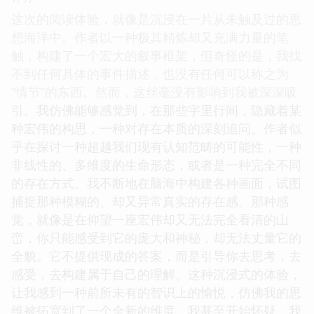
这次的阅读体验，就像是沉浸在一片从未触及过的思
想海洋中。作者以一种极其精炼却又充满力量的笔
触，构建了一个宏大的叙事框架，但奇怪的是，我找
不到任何具体的事件描述，也没有任何可以称之为
“情节”的东西。然而，这丝毫没有影响到我被深深吸
引。我仿佛能够感觉到，在那些字里行间，隐藏着某
种宏伟的构思，一种对存在本质的深刻追问。作者似
乎在探讨一种超越我们现有认知范畴的可能性，一种
非线性的、多维度的生命形态，或者是一种完全不同
的存在方式。我不断地在脑海中构建各种画面，试图
捕捉那种模糊的、却又异常真实的存在感。那种感
觉，就像是在仰望一座宏伟却又无法完全看清的山
峦，你只能感受到它的庞大和神秘，却无法丈量它的
全貌。它不提供现成的答案，而是引导你去思考，去
感受，去构建属于自己的理解。这种沉浸式的体验，
让我感到一种前所未有的智识上的愉悦，仿佛我的思
维被拓宽到了一个全新的维度。我甚至开始怀疑，我