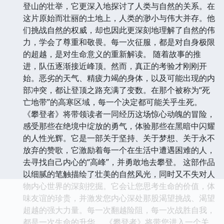
登山的壮举，它更深入地探讨了人类与自然的关系。在
这片原始而壮丽的土地上，人类的渺小与伟大并存。他
们挑战自然的权威，却也因此更深刻地理解了自然的伟
力，学会了尊重和敬畏。每一次征服，都是对自身极限
的超越，是对生命意义的重新解读。 随着故事的推
进，队伍逐渐接近峰顶。然而，真正的考验才刚刚开
始。恶劣的天气、精疲力竭的身体，以及可能出现的内
部冲突，都让登顶之路充满了变数。在那个被称为“死
亡地带”的高寒区域，每一个决定都可能关乎生死。
《攀登者》将带领读者一同经历这场惊心动魄的冒险，
感受那些在绝境中绽放的勇气，体验那些在黑暗中闪耀
的人性光辉。它是一部关于坚持、关于梦想、关于永不
放弃的赞歌，它激励着每一个在生活中遭遇困难的人，
去寻找自己内心的“高峰”，并勇敢地去攀登。 这部作品
以细腻的笔触描绘了壮美的自然风光，同时又不失对人
物内心世界的深刻挖掘。它会让您思考生命的价值，体
味友谊的珍贵，并激发您内心深处那股渴望挑战、渴望
超越的强大力量。每一次翻越险阻，每一次战胜自我，
都是一次生命的升华。 《攀登者》将带您进入一个关