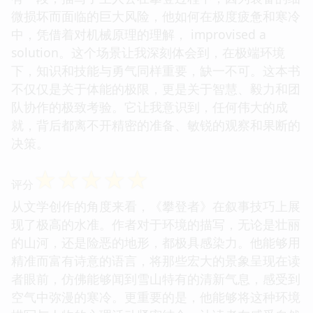
微损坏而面临的巨大风险，他如何在极度疲惫和寒冷
中，凭借着对机械原理的理解， improvised a
solution。这个场景让我深刻体会到，在极端环境
下，知识和技能与勇气同样重要，缺一不可。这本书
不仅仅是关于体能的极限，更是关于智慧、毅力和团
队协作的极致考验。它让我意识到，任何伟大的成
就，背后都离不开精密的准备、敏锐的观察和果断的
决策。
☆
☆
☆
☆
☆
评分
从文学创作的角度来看，《攀登者》在叙事技巧上展
现了极高的水准。作者对于环境的描写，无论是壮丽
的山河，还是险恶的地形，都极具感染力。他能够用
精准而富有诗意的语言，将那些宏大的景象呈现在读
者眼前，仿佛能够闻到雪山特有的清新气息，感受到
空气中弥漫的寒冷。更重要的是，他能够将这种环境