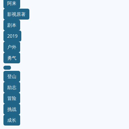
阿来
影视原著
剧本
2019
户外
勇气
登山
励志
冒险
挑战
成长