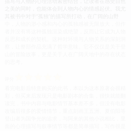
描写与人物的心理活动紧密结合，让读者在感受自然
之美的同时，也能体会到人物内心的情感起伏。我尤
其被书中对于“孤独”的描写所打动，在广阔的山野
中，人物的渺小感和内心的孤独感被无限放大，但作
者并没有将这种孤独渲染成绝望，反而让它成为人物
反思和成长的契机。这种对环境与人物关系的深刻洞
察，让整部作品充满了哲学意味。它不仅仅是关于登
山的冒险故事，更是关于人在广阔天地中的存在状态
的思考。
☆
☆
☆
☆
☆
评分
看完电影后特意购买的此书，本以为这本原著会很精
彩，但买来后发现只是电影剧本的合集，很快就能翻
读完，书中内容与电影情节基本差不多，但没有电影
改编后很多的爱情情节，重点刻画王五洲、夏伯阳等
登山者为国争光的追求，与阿来的其他小说相比，里
面的心理描写与叙事情节等都是简单描写，写作很是