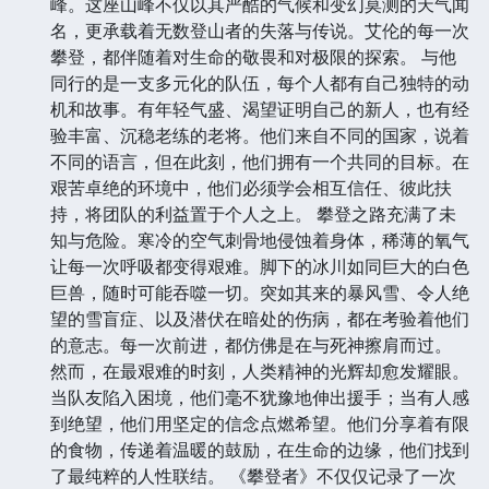
峰。这座山峰不仅以其严酷的气候和变幻莫测的天气闻
名，更承载着无数登山者的失落与传说。艾伦的每一次
攀登，都伴随着对生命的敬畏和对极限的探索。 与他
同行的是一支多元化的队伍，每个人都有自己独特的动
机和故事。有年轻气盛、渴望证明自己的新人，也有经
验丰富、沉稳老练的老将。他们来自不同的国家，说着
不同的语言，但在此刻，他们拥有一个共同的目标。在
艰苦卓绝的环境中，他们必须学会相互信任、彼此扶
持，将团队的利益置于个人之上。 攀登之路充满了未
知与危险。寒冷的空气刺骨地侵蚀着身体，稀薄的氧气
让每一次呼吸都变得艰难。脚下的冰川如同巨大的白色
巨兽，随时可能吞噬一切。突如其来的暴风雪、令人绝
望的雪盲症、以及潜伏在暗处的伤病，都在考验着他们
的意志。每一次前进，都仿佛是在与死神擦肩而过。
然而，在最艰难的时刻，人类精神的光辉却愈发耀眼。
当队友陷入困境，他们毫不犹豫地伸出援手；当有人感
到绝望，他们用坚定的信念点燃希望。他们分享着有限
的食物，传递着温暖的鼓励，在生命的边缘，他们找到
了最纯粹的人性联结。 《攀登者》不仅仅记录了一次