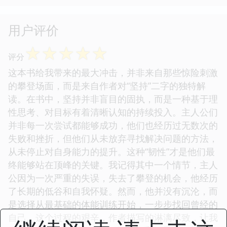
用户评价
☆
☆
☆
☆
☆
评分
这本书给我带来的最大冲击，并非来自那些惊险刺激
的攀登场面，而是来自作者对“坚持”二字的独特解
读。在书中，坚持并非盲目的固执，而是一种基于理
性思考、对目标有着清晰认知的持续投入。主人公们
并非每一次尝试都能够成功，他们也经历过无数次的
失败和挫折，但他们从未放弃寻找解决问题的方法，
从未停止对自身能力的提升。这种“韧性”才是他们最
终能够站在顶峰的关键。我记得其中一个情节，主人
公因为一次严重的失误，失去了攀登的机会，他经历
了长期的低谷和自我怀疑。然而，他并没有沉沦，而
是选择从最基础的体能训练开始，一步步找回曾经的
自己。这个过程的艰辛，作者描写的淋漓尽致，让我