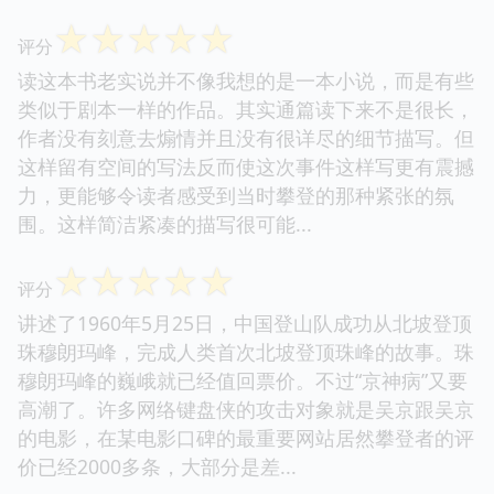
☆
☆
☆
☆
☆
评分
读这本书老实说并不像我想的是一本小说，而是有些
类似于剧本一样的作品。其实通篇读下来不是很长，
作者没有刻意去煽情并且没有很详尽的细节描写。但
这样留有空间的写法反而使这次事件这样写更有震撼
力，更能够令读者感受到当时攀登的那种紧张的氛
围。这样简洁紧凑的描写很可能...
☆
☆
☆
☆
☆
评分
讲述了1960年5月25日，中国登山队成功从北坡登顶
珠穆朗玛峰，完成人类首次北坡登顶珠峰的故事。珠
穆朗玛峰的巍峨就已经值回票价。不过“京神病”又要
高潮了。许多网络键盘侠的攻击对象就是吴京跟吴京
的电影，在某电影口碑的最重要网站居然攀登者的评
价已经2000多条，大部分是差...