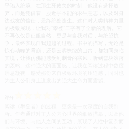
乎陷入绝境。在那生死攸关的时刻，他没有选择放
弃，而是凭借着一股近乎本能的求生意志，以及对身
边战友的信任，最终绝处逢生。这种对人类精神力量
的极致展现，让我对“攀登”二字有了全新的理解。它
不再仅仅是征服自然，更是与自我对话，与绝望抗
争，最终实现自我超越的过程。书中的描写，无论是
惊心动魄的雪崩，还是云雾缭绕的山峦，都如同身临
其境，让我仿佛能感受到刺骨的寒风，听到雪块滚落
的轰鸣。这种强大的画面感，让我在阅读过程中数度
屏息凝视，感受那份来自极致环境的压迫感，同时也
为主人公们身上迸发出的强大生命力而震撼。
☆
☆
☆
☆
☆
评分
阅读《攀登者》的过程，更像是一次深度的自我剖
析。作者通过对主人公内心世界的细致描摹，以及他
们与环境、与他人之间的互动，展现了人性中复杂而
真实的一面。在面对生死抉择的关头，有人的坚韧不