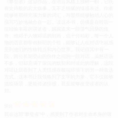
《攀登者》这部作品，在语言风格上独树一帜，它既
有史诗般的宏大叙事，又不乏细腻的情感表达。作者
能够将那些充满力量的词汇，与那些能够触动人心的
描写巧妙地融合在一起。读这本书，仿佛是在聆听一
位经验丰富的讲述者，娓娓道来一段荡气回肠的传
奇。他对于人物对话的刻画，也十分精彩，每一个人
物的语言都带有鲜明的个性，能够让人在对话中就感
受到他们的性格特点和内心世界。我记得其中有一
段，两位长期登山的伙伴之间的一段对话，虽然话语
不多，但却充满了深沉的默契和对彼此的理解，这段
对话让我看到了人类情感在极端环境下的另一种表达
方式。这本书让我领略到了文字的力量，它不仅能够
描绘场景，更能传递情感，甚至能够改变读者的认
知。
☆
☆
☆
☆
☆
评分
我在这部“攀登者”中，感受到了作者对生命本身的敬