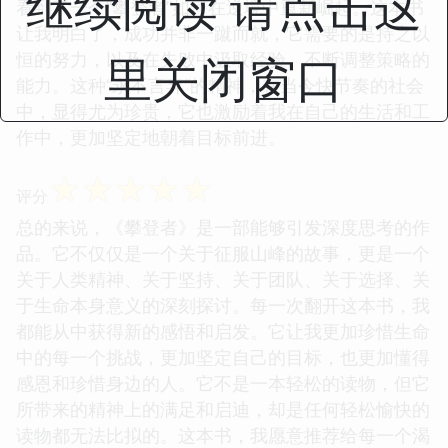
继续阅读 请点击这
看到了一个“攀登者”如何在逆境中重新崛起。这本书
让我明白了，成功并非一蹴而就，它需要的是持之以
里关闭窗口
恒的努力，以及在失败中汲取经验、不断调整策略的
能力。这种“永不言弃”的精神，在当今快节奏的社会
中，显得尤为珍贵，它也激励着我在自己的生活和工
作中，更加坚定地朝着目标前进。
☆
☆
☆
☆
☆
评分
总的来说，《攀登者》是一部能够引发深度思考的作
品。它不仅仅是一个关于征服山峰的故事，更是一个
关于人类精神、关于坚持、关于团队、关于选择、关
于生命本身意义的深刻探讨。每一次翻开这本书，我
都能从中获得新的感悟和启发。它让我更加珍惜生命
中的每一个挑战，更加坚定自己的目标，也更加懂得
感恩和珍惜身边的人。它不是一本轻松的读物，但它
所带来的精神上的满足和启迪，却是任何轻松愉快的
读物都无法比拟的。这本书，我愿意推荐给每一个渴