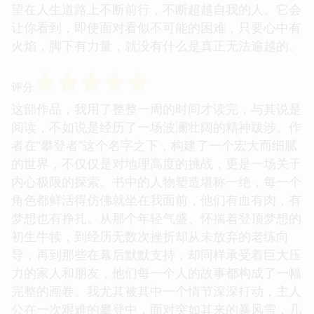
望在人生道路上不断前行，不断超越自我的人。它会
让你看到，即使面对看似不可能的困难，只要心中有
火焰，脚下有力量，就没有什么是真正无法逾越的。
☆
☆
☆
☆
☆
评分
这部作品，我用了整整一周的时间才读完，与其说是
阅读，不如说是经历了一场波澜壮阔的精神跋涉。作
者在“攀登者”这个名字之下，构建了一个宏大而细腻
的世界，不仅仅是对地理高度的挑战，更是一场关于
内心极限的探索。书中的人物塑造堪称一绝，每一个
角色都鲜活得仿佛就坐在我面前，他们有血有肉，有
梦想也有挣扎。从那个年轻气盛、怀揣着登顶梦想的
初生牛犊，到经历无数次挫折却从未放弃的老练向
导，再到那些在幕后默默支持，却同样承受着巨大压
力的家人和朋友，他们每一个人的故事都构成了一幅
完整的画卷。我尤其被其中一个情节深深打动，主人
公在一次艰难的攀登中，面对突如其来的暴风雪，几