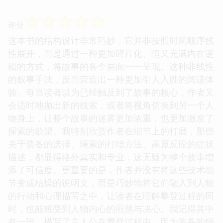
☆
☆
☆
☆
☆
评分
这本书的结构设计非常巧妙，它并非按照时间顺序线
性展开，而是通过一种更加碎片化、但又充满内在逻
辑的方式，将故事的各个层面一一呈现。这种非线性
的叙事手法，反而营造出一种更加引人入胜的阅读体
验。每当读者以为已经触及到了故事的核心，作者又
会适时地抛出新的线索，或者将视角切换到另一个人
物身上，让整个故事的迷雾更加浓重，也更加激发了
探索的欲望。我特别欣赏作者在细节上的打磨，那些
关于装备的选择、绳索的打结方法、高原反应的症状
描述，都显得格外真实和专业，这无疑为整个故事增
添了可信度。更重要的是，作者并没有将这些技术细
节变成枯燥的说明文，而是巧妙地将它们融入到人物
的行动和心理描写之中，让读者在理解攀登过程的同
时，也能感受到人物内心的煎熬与决心。我记得其中
有一段，描写了主人公在攀登过程中，因为装备的细