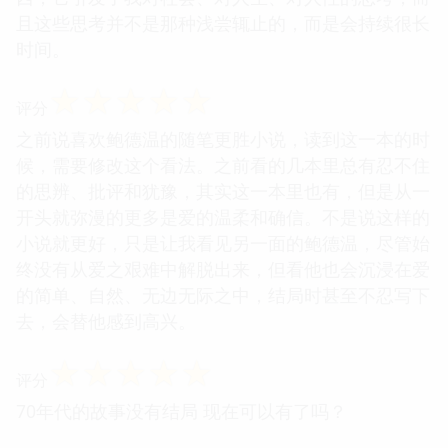
且这些思考并不是那种浅尝辄止的，而是会持续很长
时间。
☆
☆
☆
☆
☆
评分
之前说喜欢鲍德温的随笔更胜小说，读到这一本的时
候，需要修改这个看法。之前看的几本里总有忍不住
的思辨、批评和犹豫，其实这一本里也有，但是从一
开头就弥漫的更多是爱的温柔和确信。不是说这样的
小说就更好，只是让我看见另一面的鲍德温，尽管始
终没有从爱之艰难中解脱出来，但看他也会沉浸在爱
的简单、自然、无边无际之中，结局时甚至不忍写下
去，会替他感到高兴。
☆
☆
☆
☆
☆
评分
70年代的故事没有结局 现在可以有了吗？