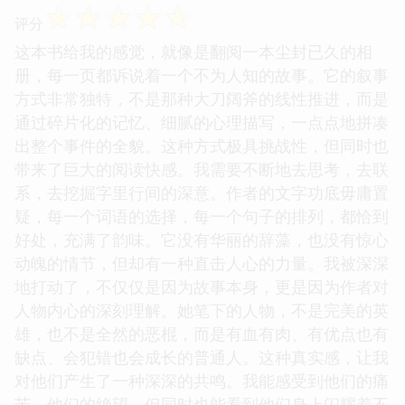
☆
☆
☆
☆
☆
评分
这本书给我的感觉，就像是翻阅一本尘封已久的相
册，每一页都诉说着一个不为人知的故事。它的叙事
方式非常独特，不是那种大刀阔斧的线性推进，而是
通过碎片化的记忆、细腻的心理描写，一点点地拼凑
出整个事件的全貌。这种方式极具挑战性，但同时也
带来了巨大的阅读快感。我需要不断地去思考，去联
系，去挖掘字里行间的深意。作者的文字功底毋庸置
疑，每一个词语的选择，每一个句子的排列，都恰到
好处，充满了韵味。它没有华丽的辞藻，也没有惊心
动魄的情节，但却有一种直击人心的力量。我被深深
地打动了，不仅仅是因为故事本身，更是因为作者对
人物内心的深刻理解。她笔下的人物，不是完美的英
雄，也不是全然的恶棍，而是有血有肉、有优点也有
缺点、会犯错也会成长的普通人。这种真实感，让我
对他们产生了一种深深的共鸣。我能感受到他们的痛
苦，他们的绝望，但同时也能看到他们身上闪耀着不