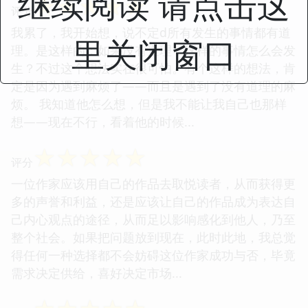
继续阅读 请点击这
☆
☆
☆
☆
☆
评分
我累了，我开始想，说不定d所有发生的事情都有道
里关闭窗口
理。是这样的：如果没有道理，这样的事情怎么会发
生？不过这个想法实在很可怕。有个这样的想法，肯
定是因为遇到麻烦了——而且是遇到了没有道理的麻
烦。 我知道他怎么想，但是我不能让我自己也那样
想——现在不行，看着他的时候...
☆
☆
☆
☆
☆
评分
一位作家应该用自己的作品去取悦读者，从而获得更
多的声誉和利益，还是应该让自己的作品成为表达自
己内心观点的途径，从而足以影响感化到他人，乃至
整个社会。如果把问题放到现在，此时此地，我总觉
得任何一种选择都不会妨碍这位作家成功与否，毕竟
需求决定供给，喜好决定市场...