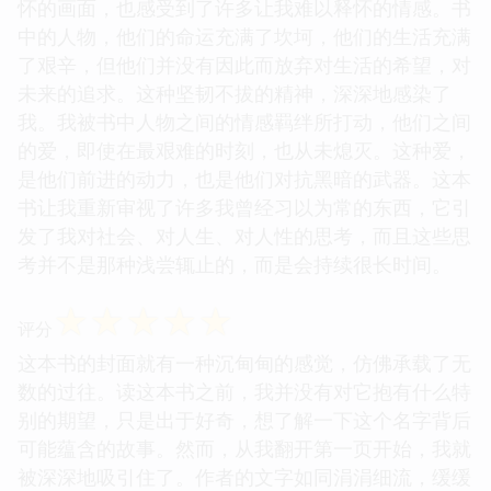
怀的画面，也感受到了许多让我难以释怀的情感。书
中的人物，他们的命运充满了坎坷，他们的生活充满
了艰辛，但他们并没有因此而放弃对生活的希望，对
未来的追求。这种坚韧不拔的精神，深深地感染了
我。我被书中人物之间的情感羁绊所打动，他们之间
的爱，即使在最艰难的时刻，也从未熄灭。这种爱，
是他们前进的动力，也是他们对抗黑暗的武器。这本
书让我重新审视了许多我曾经习以为常的东西，它引
发了我对社会、对人生、对人性的思考，而且这些思
考并不是那种浅尝辄止的，而是会持续很长时间。
☆
☆
☆
☆
☆
评分
这本书的封面就有一种沉甸甸的感觉，仿佛承载了无
数的过往。读这本书之前，我并没有对它抱有什么特
别的期望，只是出于好奇，想了解一下这个名字背后
可能蕴含的故事。然而，从我翻开第一页开始，我就
被深深地吸引住了。作者的文字如同涓涓细流，缓缓