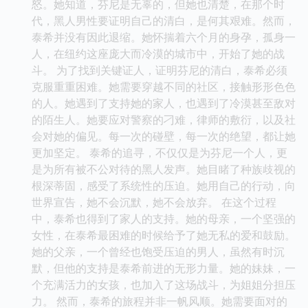
怒。她知道，芬尼是无辜的，但她也清楚，在那个时
代，黑人男性要证明自己的清白，是何其艰难。然而，
泰希并没有因此退缩。她怀揣着六个月的身孕，孤身一
人，在纽约这座庞大而冷漠的城市中，开始了她的战
斗。 为了找到关键证人，证明芬尼的清白，泰希必须
克服重重困难。她需要穿越不同的社区，接触形形色色
的人。她遇到了支持她的家人，也遇到了冷漠甚至敌对
的陌生人。她要应对警察的刁难，律师的敷衍，以及社
会对她的偏见。每一次的碰壁，每一次的绝望，都让她
更加坚定。 泰希的追寻，不仅仅是为芬尼一个人，更
是为所有被不公对待的黑人发声。她目睹了种族歧视的
根深蒂固，感受了系统性的压迫。她用自己的行动，向
世界宣告，她不会沉默，她不会放弃。 在这个过程
中，泰希也得到了家人的支持。她的母亲，一个坚强的
女性，在泰希最困难的时候给予了她无私的爱和鼓励。
她的父亲，一个曾经也饱受压迫的男人，虽然有时沉
默，但他的支持是泰希前进的无形力量。她的妹妹，一
个充满活力的女孩，也加入了这场战斗，为姐姐分担压
力。 然而，泰希的旅程并非一帆风顺。她需要面对的