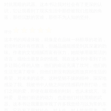
对抗黑暗的武器。这本书让我对社会有了更深的认
识，它让我看到了现实生活中那些被我们忽视的角
落，那些沉默的苦难，那些不为人知的坚持。
☆
☆
☆
☆
☆
评分
这本书的阅读体验，就像是在品味一杯醇厚的老酒，
初尝时或许有些寡淡，但越品越能感受到其深邃的韵
味。作者的文笔细腻而富有张力，她能够用最简洁的
语言，描绘出最复杂的情感。我在这本书中看到了许
多让我心疼的人物，他们的命运充满了坎坷，他们的
生活充满了艰辛，但他们并没有因此而放弃对生活的
希望，对未来的追求。这种坚韧不拔的精神，深深地
感染了我。我被书中人物之间的情感羁绊所打动，他
们之间的爱，即使在最艰难的时刻，也从未熄灭。这
种爱，是他们前进的动力，也是他们对抗黑暗的武
器。这本书让我重新审视了许多我曾经习以为常的东
西，它引发了我对社会、对人生、对人性的思考，而