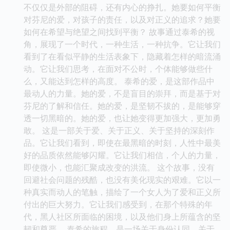
不仅仅是外部的阻碍，还有内心的挣扎。她要如何平衡
对芬尼的爱，对孩子的责任，以及对正义的追求？她要
如何在希望与绝望之间找到平衡？ 故事通过泰希的视
角，展现了一个时代，一种生活，一种抗争。它让我们
看到了在看似平静的生活表象下，隐藏着怎样的暗流涌
动。它让我们思考，在面对不公时，个体能够做些什
么，又能达到怎样的高度。 泰希的爱，是这部作品中
最动人的力量。她的爱，不是盲目的崇拜，而是基于对
芬尼的了解和信任。她的爱，是坚韧不拔的，是能够穿
透一切黑暗的。她的爱，也让她变得更加强大，更加勇
敢。 这是一部关于爱、关于正义、关于坚持的深刻作
品。它让我们看到，即使在最黑暗的时刻，人性中最美
好的品质依然能够闪耀。它让我们相信，个人的力量，
即使微小，也能汇聚成改变的洪流。 这个故事，没有
回避社会问题的残酷，也没有美化现实的艰难。它以一
种真实而动人的笔触，描绘了一个女人为了爱和正义所
付出的巨大努力。它让我们感受到，在那个特殊的年
代，黑人社区所面临的困境，以及他们身上所蕴含的坚
韧和尊严。 泰希的旅程，是一场关于身份认同，关于