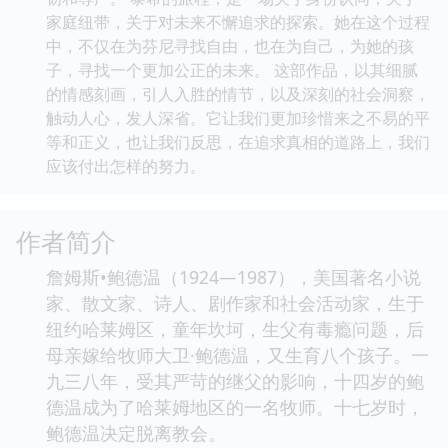
家庭纽带，关于对未来不懈追求的探索。她在这个过程
中，不仅在为芬尼寻找自由，也在为自己，为她的孩
子，寻找一个更加公正的未来。 这部作品，以其细腻
的情感刻画，引人入胜的情节，以及深刻的社会洞察，
触动人心，发人深省。它让我们更加珍惜来之不易的平
等和正义，也让我们反思，在追求真相的道路上，我们
应该付出怎样的努力。
作者简介
詹姆斯•鲍德温（1924—1987），美国著名小说
家、散文家、诗人、剧作家和社会活动家，生于
纽约哈莱姆区，童年坎坷，生父有毒瘾问题，后
母亲嫁给牧师大卫·鲍德温，又生育八个孩子。一
九三八年，受其严苛的继父的影响，十四岁的鲍
德温成为了哈莱姆地区的一名牧师。十七岁时，
鲍德温决定脱离教会。