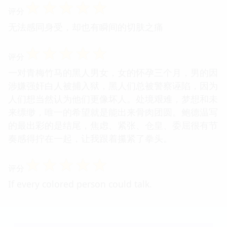
☆
☆
☆
☆
☆
评分
无法感同身受，却也有瞬间的切肤之痛
☆
☆
☆
☆
☆
评分
一对青梅竹马的黑人男女，女的怀孕三个月，男的因
涉嫌强奸白人被捕入狱，黑人们总被警察诬陷，因为
人们想当然认为他们更像坏人。处境艰难，梦想和未
来缥缈，唯一的希望就是能出来骨肉团圆。鲍德温写
的最出彩的是结尾，焦虑、紧张、仓皇、委屈很有节
奏感得拧在一起，让我跟着攥紧了拳头。
☆
☆
☆
☆
☆
评分
If every colored person could talk.