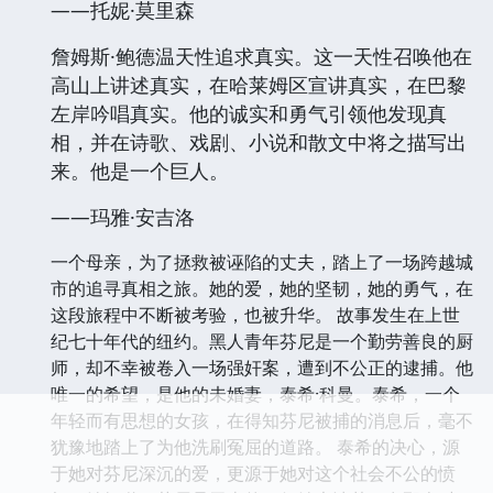
——托妮·莫里森
詹姆斯·鲍德温天性追求真实。这一天性召唤他在
高山上讲述真实，在哈莱姆区宣讲真实，在巴黎
左岸吟唱真实。他的诚实和勇气引领他发现真
相，并在诗歌、戏剧、小说和散文中将之描写出
来。他是一个巨人。
——玛雅·安吉洛
一个母亲，为了拯救被诬陷的丈夫，踏上了一场跨越城
市的追寻真相之旅。她的爱，她的坚韧，她的勇气，在
这段旅程中不断被考验，也被升华。 故事发生在上世
纪七十年代的纽约。黑人青年芬尼是一个勤劳善良的厨
师，却不幸被卷入一场强奸案，遭到不公正的逮捕。他
唯一的希望，是他的未婚妻，泰希·科曼。泰希，一个
年轻而有思想的女孩，在得知芬尼被捕的消息后，毫不
犹豫地踏上了为他洗刷冤屈的道路。 泰希的决心，源
于她对芬尼深沉的爱，更源于她对这个社会不公的愤