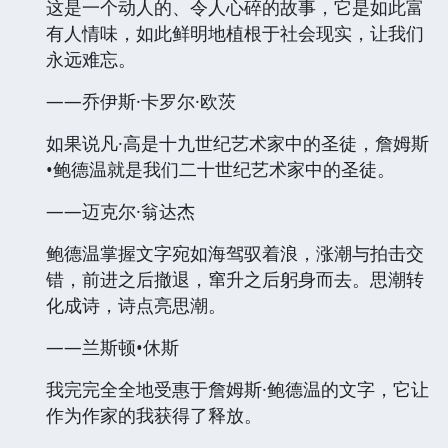
这是一个动人的、令人心碎的故事，它是如此富
有人情味，如此鲜明地植根于社会现实，让我们
永远难忘。
——乔伊斯·卡罗尔·欧茨
如果说凡·高是十九世纪艺术家中的圣徒，詹姆斯
•鲍德温就是我们二十世纪艺术家中的圣徒。
——迈克尔·翁达杰
鲍德温掌握文字宛如海驾驭着浪，涨潮与拍击交
错，前进之后撤退，窜升之后躬身而去。思潮转
化成诗，诗点亮思潮。
——兰斯顿•休斯
我完完全全地受惠于詹姆斯·鲍德温的文字，它让
作为作家的我获得了释放。