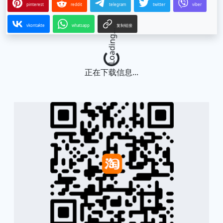
pinterest
reddit
telegram
twitter
viber
vkontakte
whatsapp
复制链接
Loading...
正在下载信息...