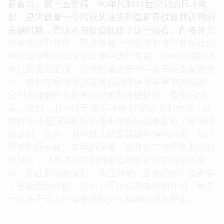
新窗口。我一直觉得，90年代和21世纪初的日本电
影，是承载着一个民族从迷失到重新寻找自我认同的
关键时期，而这本书恰恰抓住了这一核心。作者并非
简单地罗列片单，而是将每一部影片都置于其所处的
时代背景和社会文化语境中进行考量，这种宏观的视
角让我受益匪浅。我特别着迷于书中关于审查制度变
化、电影市场动荡以及观众品味演变等章节的论述，
它们为理解许多影片的诞生和传播提供了重要的线
索。比如，书中对于“新日本电影”的定义和解读，让
我对那些在国际影坛崭露头角的独立电影有了更清晰
的认识。此外，书中对几位重量级导演的分析，如北
野武作品中暴力美学的演变，岩井俊二纯爱电影的独
特魅力，以及是枝裕和对家庭与生命议题的温情探
讨，都让我印象深刻，并且对他们各自的创作轨迹有
了更全面的把握。这本书不仅仅是电影的介绍，更是
一次关于日本社会变迁和文化精神的深入探索。