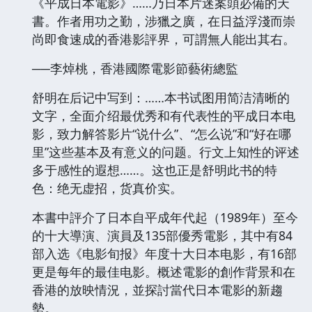
《平成日本電影》……乃日本片迷案頭必備的天
書。作者用功之勤，涉獵之廣，在日益浮淺而崇
尚即食速成的香港影評界，可謂無人能出其右。
──李焯桃，香港國際電影節藝術總監
舒明在后记中写到：……本书试图用简洁清晰的
文字，全面介绍最优秀和有代表性的平成日本电
影，致力解答影片“说什么”、“怎么说”和“好在哪
里”这些基本及有意义的问题。行文上知性的评述
多于感性的遐想……。这也正是舒明此书的特
色：绝无虚招，货真价实。
本書中評介了日本自平成年代起（1989年）至今
的十大導演、演員及135部優秀電影，其中有84
部入选《电影旬报》年度十大日本电影，有16部
更是每年的最佳电影。概述電影的創作背景和在
香港的放映情況，並探討當代日本電影的新趨
勢。