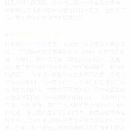
以及对时代的回应。这本书让我从一个全新的视角，
重新审视了许多我曾经观看过的日本电影，也激发了
我对更多被低估的佳作的探索欲望。
☆
☆
☆
☆
☆
评分
对于我这样一个多年来一直沉迷于日本电影的观众来
说，《平成年代的日本电影1989-2006》这本书无疑
是一份厚礼。它不仅仅是一部电影史的记录，更是一
份对那个时代日本社会文化变迁的精细梳理。我深切
地感受到，作者以一种近乎考古的严谨态度，挖掘出
了许多被时间尘封的电影佳作，并且对它们进行了富
有洞察力的解读。书中关于平成初期，日本电影如何
从泡沫经济的余晖中寻找新的创作方向，以及90年代
中期，一股清新、具有个人风格的导演浪潮如何涌现
的论述，都让我产生了强烈的共鸣。我尤其欣赏作者
对于不同导演作品之间风格差异和时代影响的对比分
析，例如，将小津安二郎的精神传承在是枝裕和的家