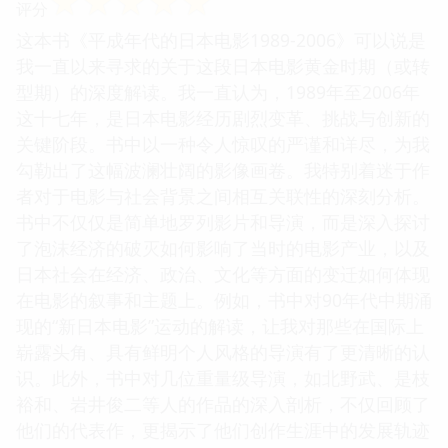
☆
☆
☆
☆
☆
评分
这本书《平成年代的日本电影1989-2006》可以说是
我一直以来寻求的关于这段日本电影黄金时期（或转
型期）的深度解读。我一直认为，1989年至2006年
这十七年，是日本电影经历剧烈变革、挑战与创新的
关键阶段。书中以一种令人惊叹的严谨和详尽，为我
勾勒出了这幅波澜壮阔的影像画卷。我特别着迷于作
者对于电影与社会背景之间相互关联性的深刻分析。
书中不仅仅是简单地罗列影片和导演，而是深入探讨
了泡沫经济的破灭如何影响了当时的电影产业，以及
日本社会在经济、政治、文化等方面的变迁如何体现
在电影的叙事和主题上。例如，书中对90年代中期涌
现的“新日本电影”运动的解读，让我对那些在国际上
崭露头角、具有鲜明个人风格的导演有了更清晰的认
识。此外，书中对几位重量级导演，如北野武、是枝
裕和、岩井俊二等人的作品的深入剖析，不仅回顾了
他们的代表作，更揭示了他们创作生涯中的发展轨迹