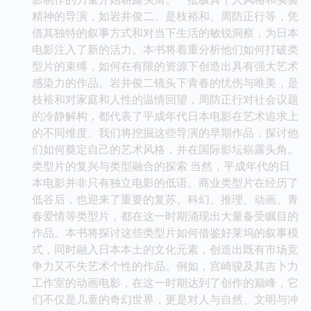
精神的导演，如岩井俊二、是枝裕和、周防正行等，凭
借其独特的叙事方式和对当下生活的敏锐洞察，为日本
电影注入了新的活力。本书将着重分析他们如何打破类
型片的束缚，如何在有限的资源下创造出具有强大艺术
感染力的作品。岩井俊二镜头下青春的忧伤与唯美，是
枝裕和对家庭和人性的温情回望，周防正行对社会议题
的冷静解构，都代表了平成年代日本电影在艺术追求上
的不同维度。我们将挖掘这些导演的早期作品，探讨他
们如何奠定自己的艺术风格，并在国际影坛崭露头角。
类型片的复兴与类型融合的探索 当然，平成年代的日
本电影并非只有独立电影的低语。商业类型片在经历了
低谷后，也迎来了重要的复苏。科幻、推理、动画、青
春爱情等类型片，都在这一时期涌现出大量备受瞩目的
作品。本书将探讨这些类型片如何借鉴好莱坞的叙事模
式，同时融入日本本土的文化元素，创造出既有市场竞
争力又不失艺术个性的作品。例如，宫崎骏及其吉卜力
工作室的动画电影，在这一时期达到了创作的巅峰，它
们不仅是儿童的奇幻世界，更是对人与自然、文明与冲