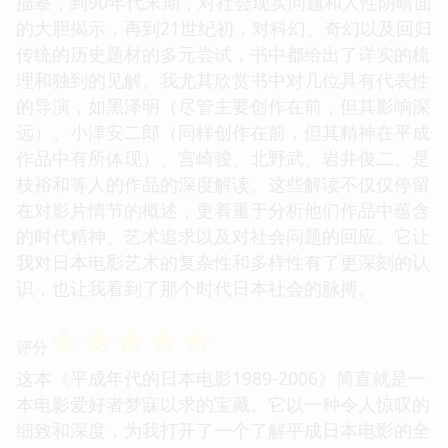
描摹，到90年代末期，对社会现实问题和人性阴暗面
的大胆揭示，再到21世纪初，对科幻、奇幻以及回归
传统的历史题材的多元尝试，书中都给出了详实的梳
理和独到的见解。我尤其欣赏书中对几位具有代表性
的导演，如黑泽明（尽管主要创作在前，但其影响深
远）、小津安二郎（同样创作在前，但其精神在平成
作品中有所体现）、宫崎骏、北野武、岩井俊二、是
枝裕和等人的作品的深度解读。这些解读不仅仅停留
在对影片情节的概述，更着重于分析他们作品中蕴含
的时代精神、艺术追求以及对社会问题的回应。它让
我对日本电影艺术的复杂性和多样性有了更深刻的认
识，也让我看到了那个时代日本社会的脉搏。
☆
☆
☆
☆
☆
评分
这本《平成年代的日本电影1989-2006》简直就是一
本电影爱好者梦寐以求的宝藏。它以一种令人惊叹的
细致和深度，为我打开了一个了解平成日本电影的全