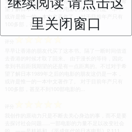
继续阅读 请点击这
拿到书后距我期望的还是有一点距离的。不过对于希
望了解日本1989年之后的电影的朋友这仍是一本，
或许是惟一的一本中文著作了。 对于目前年产只有
里关闭窗口
100多部，甚至不到100部电影的...
☆
☆
☆
☆
☆
评分
早早让香港的朋友代买了这本书。隔了一断时间借道
去香港的时候才取了回来。 由于漫长的等待，因此
拿到书后距我期望的还是有一点距离的。不过对于希
望了解日本1989年之后的电影的朋友这仍是一本，
或许是惟一的一本中文著作了。 对于目前年产只有
100多部，甚至不到100部电影的...
☆
☆
☆
☆
☆
评分
我创作的原动力只是不断去关心身边的事，而不是要
去探讨社会问题……一部电影的力量不足以改变社会
的。——是枝裕和 《平成年代的日本电影》P.111