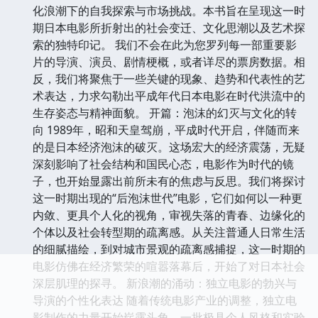
化浪潮下的自我探索与市场挑战。本书旨在呈现这一时
期日本电影所折射出的社会变迁、文化思潮以及艺术探
索的独特印记。 我们不会在此为您罗列每一部重要影
片的导演、演员、剧情梗概，或者详尽的票房数据。相
反，我们将聚焦于一些关键的现象、趋势和代表性的艺
术表达，力求勾勒出平成年代日本电影在时代洪流中的
生存姿态与精神面貌。 开篇：泡沫的幻灭与文化的转
向 1989年，昭和天皇驾崩，平成时代开启，伴随而来
的是日本经济泡沫的破灭。这场宏大的经济震荡，无疑
深刻影响了社会结构和国民心态，电影作为时代的镜
子，也开始显露出前所未有的焦虑与反思。我们将探讨
这一时期出现的“后泡沫世代”电影，它们如何以一种更
内敛、更具个人化的视角，审视失落的青春、边缘化的
个体以及社会转型期的疏离感。从关注普通人日常生活
的细腻描绘，到对城市景观的疏离感捕捉，这一时期的
电影仿佛在经济繁荣的喧嚣落幕后，开始了对日本社会
深层肌理的探寻。 新浪潮的涌动：独立电影的勃兴与
导演的个性化表达 随着传统电影产业的调整，独立电
影制作的力量开始崭露头角。一批极具个人风格和实验