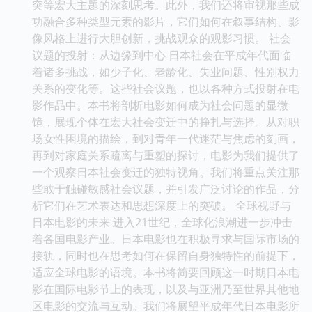
突等宏大主题的深刻思考。此外，我们还将审视那些成
功融合多种类型元素的影片，它们如何在叙事结构、影
像风格上进行大胆创新，挑战观众的观影习惯。 社会
议题的投射：从边缘到中心 日本社会在平成年代面临
着诸多挑战，如少子化、老龄化、失业问题、性别权力
关系的变化等。这些社会议题，也以各种方式投射在电
影作品中。本书将剖析电影如何成为社会问题的显微
镜，展现个体在宏大社会变迁中的挣扎与选择。从对职
场女性困境的描绘，到对青年一代迷茫与焦虑的刻画，
再到对家庭关系疏离与重塑的探讨，电影为我们提供了
一个观察日本社会变迁的独特视角。我们将重点关注那
些敢于触碰敏感社会议题，并引发广泛讨论的作品，分
析它们在艺术表达和思想深度上的突破。 全球视野与
日本电影的未来 进入21世纪，全球化浪潮进一步冲击
着各国电影产业。日本电影也在积极寻求与国际市场的
接轨，同时也在思考如何在保留自身独特性的前提下，
适应全球电影的语境。本书将简要回顾这一时期日本电
影在国际电影节上的表现，以及与亚洲乃至世界其他地
区电影的交流与互动。我们将展望平成年代日本电影所