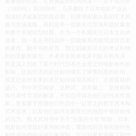
重量级的作品，它所涵盖的时间跨度——从平成元年
（1989年）到2006年，几乎囊括了日本电影产业从
泡沫经济破裂后的低谷期，到逐渐探索出新的艺术风
格与市场策略，再到迎来一批新生代导演和题材爆发
的整个关键转型时期。作为一个长期关注日本文化的
读者，我一直在寻找这样一部能够系统梳理这段历史
的著作。翻开书的扉页，我立刻被其详实的考证和独
到的见解所吸引。作者并非简单地罗列影片和导演，
而是深入剖析了那个时代日本社会变迁对电影创作的
影响，比如经济的起伏如何催生了审查制度的松动，
或是社会对未来的迷茫如何体现在科幻、灾难题材的
盛行。书中对宫崎骏、北野武、岩井俊二、是枝裕和
等代表性导演的解读，不仅仅停留在他们的代表作赏
析，更着重于挖掘他们作品中一以贯之的哲学思考和
艺术追求，以及他们如何在新世纪的挑战中保持创作
的活力。我尤其对书中关于“失落的十年”时期，日本
电影如何摆脱好莱坞的冲击，重新找回自身民族特色
和情感共鸣的论述印象深刻。它让我重新审视了那些