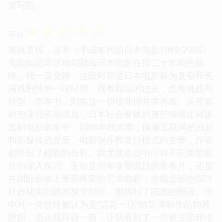
实写照。
☆
☆
☆
☆
☆
评分
难以置信，这本《平成年代的日本电影1989-2006》
竟能如此详尽地勾勒出日本电影在那二十年间的脉
络。我一直觉得，这段时期是日本电影最为复杂和充
满戏剧性的一段时期，既有辉煌的过去，也有挑战与
转型。而本书，则将这一切梳理得井井有条。从开篇
对泡沫经济崩溃后，日本社会整体的迷茫情绪如何渗
透到电影叙事中，到90年代末期，随着互联网的兴起
和新媒体的发展，电影制作和发行模式的变革，作者
都给出了精彩的分析。我尤其欣赏书中对不同类型影
片的深入探讨，无论是当年备受瞩目的青春片，还是
在国际影展上屡获殊荣的艺术电影，亦或是那些探讨
社会现实问题的独立制作，都得到了细致的解读。书
中对一些曾经被认为是“昙花一现”的导演和作品的再
挖掘，也让我耳目一新，让我看到了一些被主流评论