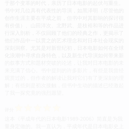
于那个变革的时代，亲历了日本电影的起伏与重生。
书中对几位具有代表性的导演，如黑泽明（尽管他的
创作生涯主要在平成之前，但书中对其影响的探讨很
有价值）、山田洋次、北野武、是枝裕和等的作品进
行深入剖析，不仅回顾了他们的经典之作，更揭示了
他们作品中一以贯之的艺术理念和对日本社会现实的
深刻洞察。尤其是对新世纪初，日本电影如何在全球
化浪潮中寻求自身特色，以及新生代导演如何带来新
的叙事方式和题材突破的论述，让我对日本电影的未
来充满了信心。书中提到的许多影片，有些是我曾经
观赏过的，但作者的解读让我对它们有了更深刻的理
解；有些则是初次接触，但书中生动的描述已经激起
了我一探究竟的强烈愿望。
☆
☆
☆
☆
☆
评分
这本《平成年代的日本电影1989-2006》简直是为我
量身定做的。我一直认为，平成年代是日本电影史上