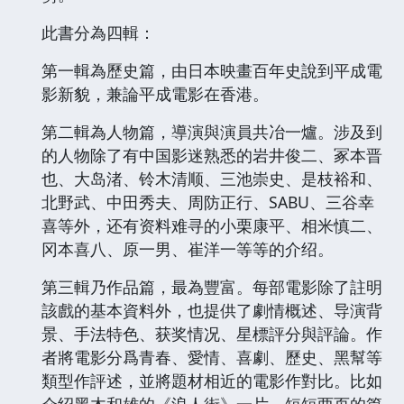
此書分為四輯：
第一輯為歷史篇，由日本映畫百年史說到平成電
影新貌，兼論平成電影在香港。
第二輯為人物篇，導演與演員共冶一爐。涉及到
的人物除了有中国影迷熟悉的岩井俊二、冢本晋
也、大岛渚、铃木清顺、三池崇史、是枝裕和、
北野武、中田秀夫、周防正行、SABU、三谷幸
喜等外，还有资料难寻的小栗康平、相米慎二、
冈本喜八、原一男、崔洋一等等的介绍。
第三輯乃作品篇，最為豐富。每部電影除了註明
該戲的基本資料外，也提供了劇情概述、导演背
景、手法特色、获奖情况、星標評分與評論。作
者將電影分爲青春、愛情、喜劇、歷史、黑幫等
類型作評述，並將題材相近的電影作對比。比如
介绍黑木和雄的《浪人街》一片，短短两页的篇