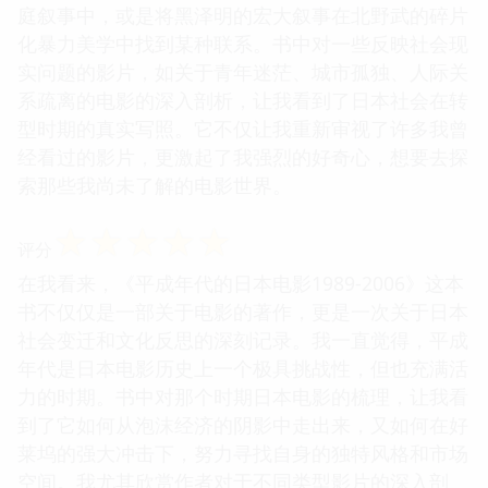
庭叙事中，或是将黑泽明的宏大叙事在北野武的碎片
化暴力美学中找到某种联系。书中对一些反映社会现
实问题的影片，如关于青年迷茫、城市孤独、人际关
系疏离的电影的深入剖析，让我看到了日本社会在转
型时期的真实写照。它不仅让我重新审视了许多我曾
经看过的影片，更激起了我强烈的好奇心，想要去探
索那些我尚未了解的电影世界。
☆
☆
☆
☆
☆
评分
在我看来，《平成年代的日本电影1989-2006》这本
书不仅仅是一部关于电影的著作，更是一次关于日本
社会变迁和文化反思的深刻记录。我一直觉得，平成
年代是日本电影历史上一个极具挑战性，但也充满活
力的时期。书中对那个时期日本电影的梳理，让我看
到了它如何从泡沫经济的阴影中走出来，又如何在好
莱坞的强大冲击下，努力寻找自身的独特风格和市场
空间。我尤其欣赏作者对于不同类型影片的深入剖