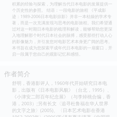
积累的经验与探索，为理解当代日本电影的发展提供一
个历史性的参照。 结语：一段电影的旅程 《平成影
迹：1989-2006日本电影掠影》并非一本枯燥的学术专
著，而是一次充满发现与思考的电影旅程。我们希望通
过对这一时期日本电影的梳理和解读，能够帮助您更深
入地理解那个时代日本社会的脉搏，感受那些打动人心
的影像魅力，并引发您对电影艺术本身更广阔的思考。
本书旨在成为您探索平成年代日本电影的一扇窗口，开
启一段属于您自己的观影记忆和感悟。
作者简介
舒明，香港影评人，1960年代开始研究日本电
影，出版有《日本电影风貌》（台北，1995）、
《小津安二郎百年纪念展》（与李焯桃合编，香
港，2003）;另有长文〈追寻杜鲁福在华人世界
的文字之旅〉(2005)、〈日本艺术电影在香港
1962-2002年〉(2006)等;译有夏志清著《中国现