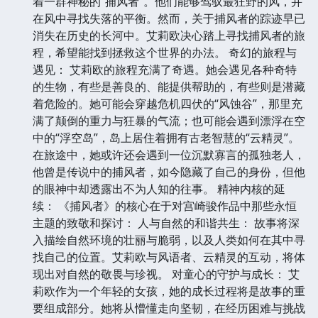
着一群神秘的“捕风者”。他们能够驾驭最狂野的风，并
在风中寻找失落的平衡。然而，关于捕风者的踪迹早已
消失在历史的长河中。艾莉欧决心踏上寻找捕风者的旅
程，希望能找到拯救这个世界的办法。 奇幻的旅程与
遇见： 艾莉欧的旅程充满了奇遇。她会遇见各种奇特
的生物，有些是善良的、能提供帮助的，有些则是潜藏
着危险的。她可能会穿越危机四伏的“风蚀谷”，那里充
满了颠倒的重力与狂暴的气流；也可能会遇到漂浮在空
中的“浮空岛”，岛上居住着拥有古老智慧的“云精灵”。
在旅途中，她或许还会遇到一位沉默寡言的孤独老人，
他曾是传说中的捕风者，如今隐藏了自己的身份，但他
的眼神中却透露出不为人知的往事。 精神内核的延
续： 《捕风者》的核心在于对宫崎骏作品中那些永恒
主题的致敬和探讨： 人与自然的和谐共生： 故事将深
入描绘自然环境的壮丽与脆弱，以及人类如何在其中寻
找自己的位置。艾莉欧与风语者、云精灵的互动，将体
现出对自然的敬畏与珍视。 对童心的守护与成长： 艾
莉欧作为一个年轻的女孩，她的成长过程将是故事的重
要组成部分。她将从懵懂走向坚韧，在经历困难与挑战