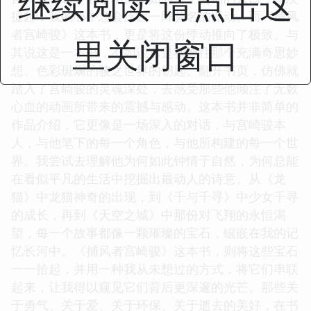
继续阅读 请点击这
提起，我的心中总会泛起一阵莫名的悸动。而《捕风
者宫崎骏》这本书，更是将这份悸动推向了极致。与
里关闭窗口
其说这是一本书，不如说它是我通往那个充满奇思妙
想、色彩斑斓的骏之世界的钥匙。翻开书页，仿佛就
踏入了宫崎骏的灵魂深处，去感受那些他倾注了无数
心血的动画所带来的震撼与感动。这本书并非简单的
作品介绍，它更像是一场深入的对话，与宫崎骏本
人，与他笔下的每一个角色，与他所构建的每一个世
界。我尝试去理解他为何如此钟情于自然，为何总能
在看似平凡的生活中挖掘出最动人的诗意。从《龙
猫》中龙猫神奇的出现，到《千与千寻》中少女千寻
的成长，再到《天空之城》中那份对飞翔的永恒渴
望，每一个故事都像一颗璀璨的宝石，镶嵌在我的记
忆长河中。《捕风者宫崎骏》这本书，则将这些宝石
一一拾起，并用一种我从未想过的方式，将它们串联
起来，让我得以窥见它们背后更深邃的光芒。那些关
于勇气、关于爱、关于环保、关于逝去的美好，在书