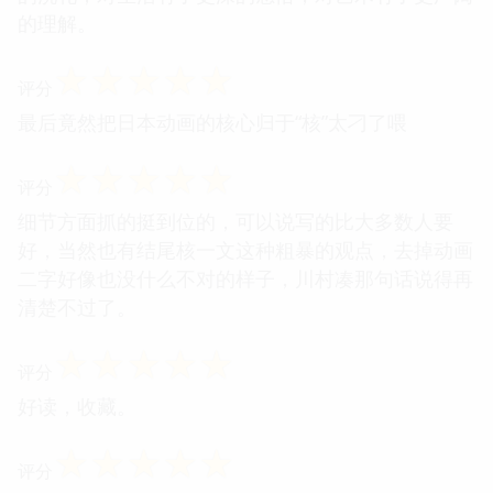
的理解。
☆
☆
☆
☆
☆
评分
最后竟然把日本动画的核心归于“核”太刁了喂
☆
☆
☆
☆
☆
评分
细节方面抓的挺到位的，可以说写的比大多数人要
好，当然也有结尾核一文这种粗暴的观点，去掉动画
二字好像也没什么不对的样子，川村凑那句话说得再
清楚不过了。
☆
☆
☆
☆
☆
评分
好读，收藏。
☆
☆
☆
☆
☆
评分