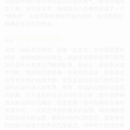
在陌生环境中努力寻找自己位置的勇气，都深深地感
染了我。读完这本书，我感觉自己仿佛也变成了一个
“捕风者”，去追寻那些稍纵即逝的美好，去感受那些
隐藏在生活中的奇迹。
☆
☆
☆
☆
☆
评分
这部《捕风者宫崎骏》就像一位老友，在你最需要的
时候，静静地坐到你身边，娓娓道来那些你早已熟悉
却又似乎从未真正理解的故事。我承认，最初拿到这
本书时，我的期待是带着一丝探究的意味，想看看这
位享誉全球的动画大师，究竟是如何在自己的作品中
编织出如此迷人的世界。然而，阅读的过程却远超我
的想象。它不是那种冷冰冰的学术分析，也不是那种
流水账似的作品概述，而是更像一场与宫崎骏灵魂的
深度对话，一次对艺术创作源泉的追溯。我仿佛能感
受到他笔尖的温度，能听到他内心的叹息，更能体会
到他眼中对这个世界的无限眷恋。书中对于那些经典