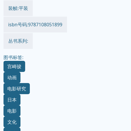
装帧:平装
isbn号码:9787108051899
丛书系列:
图书标签:
宫崎骏
动画
电影研究
日本
电影
文化