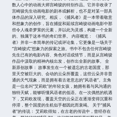
数人心中的动画大师宫崎骏的特别作品。它并非收录了
宫崎骏先生动画电影的剧本或解析，也不是对某一部具
体作品的深入研究。相反，《捕风者》是一本带着敬意
和想象力的创作，旨在捕捉和延续宫崎骏动画电影中那
些令人魂牵梦萦的元素，并以此为灵感，构建一个全新
的、独属于这本书的奇幻世界。 内容概览： 《捕风
者》并非一本简单的传记或评论集，它更像是一场关于
“宫崎骏式”想象力的探索之旅。书中不包含任何宫崎骏
先生已有的电影内容、角色对话或情节，而是从宫崎骏
作品中汲取的精神内核出发，创作出全新的故事。 全
新原创故事： 故事发生在一个被遗忘的古老国度，那
里天空被巨大的、会动的云朵所覆盖，这些云朵并非普
通的天气现象，而是拥有着古老意志的“风语者”。主角
是一位名叫“艾莉欧”的年轻女孩，她拥有着与风沟通的
独特天赋，能够听懂风语者的低语。在一次偶然的机遇
下，艾莉欧发现，覆盖天空的云朵正在逐渐变得沉重和
停滞，整个国度的生机似乎都因此而衰竭。 关于“捕风
者”的传说： 艾莉欧得知，在古老的传说中，曾经存在