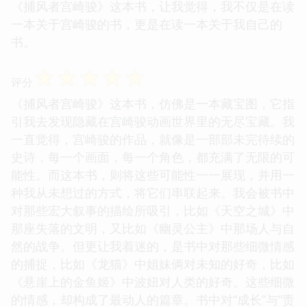
《捕风者宫崎骏》这本书，让我觉得，我不仅是在读
一本关于宫崎骏的书，更是在读一本关于我自己的
书。
☆
☆
☆
☆
☆
评分
《捕风者宫崎骏》这本书，仿佛是一本藏宝图，它指
引我去发现隐藏在宫崎骏动画世界里的无尽宝藏。我
一直觉得，宫崎骏的作品，就像是一部部未完待续的
史诗，每一个画面，每一个角色，都充满了无限的可
能性。而这本书，则将这些可能性一一展现，并用一
种我从未想过的方式，将它们串联起来。我会被书中
对那些宏大叙事的描绘所吸引，比如《天空之城》中
那座失落的文明，又比如《幽灵公主》中那场人与自
然的战争。但更让我着迷的，是书中对那些细微情感
的捕捉，比如《龙猫》中姐妹俩对未知的好奇，比如
《悬崖上的金鱼姬》中波妞对人类的好奇。这些细微
的情感，却构成了最动人的篇章。书中对“成长”与“责