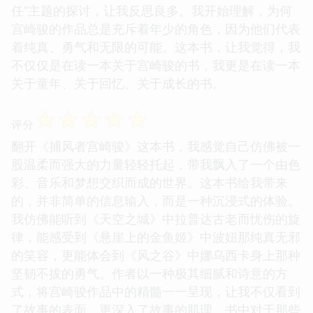
任”主题的探讨，让我反思良多。我开始理解，为何
宫崎骏的作品总是充斥着年少的角色，因为他们代表
着纯真、勇气和无限的可能。这本书，让我觉得，我
不仅仅是在读一本关于宫崎骏的书，我更是在读一本
关于童年、关于回忆、关于成长的书。
☆
☆
☆
☆
☆
评分
翻开《捕风者宫崎骏》这本书，我感觉自己仿佛被一
股温柔而强大的力量轻轻托起，带我飘入了一个由色
彩、音乐和梦想交织而成的世界。这本书给我带来
的，并非简单的信息输入，而是一种沉浸式的体验。
我仿佛能听到《天空之城》中拉普达古老而忧伤的旋
律，能感受到《悬崖上的金鱼姬》中波妞那纯真无邪
的笑容，更能体会到《风之谷》中娜乌西卡身上那种
坚韧不拔的勇气。作者以一种极其细腻和诗意的方
式，将宫崎骏作品中的精髓一一呈现，让我不仅看到
了故事的表面，更深入了故事的肌理。书中对于那些