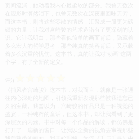
页间流淌，触动着我内心最柔软的部分。我曾无数次
在观影时潸然泪下，也曾无数次在深夜里回味无穷，
而这本书，则将这些零散的情感，汇聚成一股更为磅
礴的力量，让我对宫崎骏的艺术造诣有了更深刻的认
识。它让我明白，那些看似简单的画面背后，隐藏着
多么宏大的哲学思考，那些纯真的笑容背后，又承载
着多么沉重的忧伤。这本书，真的让我对“动画”这两
个字，有了全新的定义。
☆
☆
☆
☆
☆
评分
《捕风者宫崎骏》这本书，对我而言，就像是一张通
往内心深处的地图，引领我重新发现那些被我遗忘已
久的宝藏。我曾以为，宫崎骏的作品只是一种视觉的
盛宴，一种纯粹的童话，但这本书，却让我看到了更
深层次的内涵。书中对每一个作品的解读，都仿佛是
打开了一扇新的窗口，让我以全新的视角去审视那些
我曾熟悉的画面。我开始理解，为何《千与千寻》中