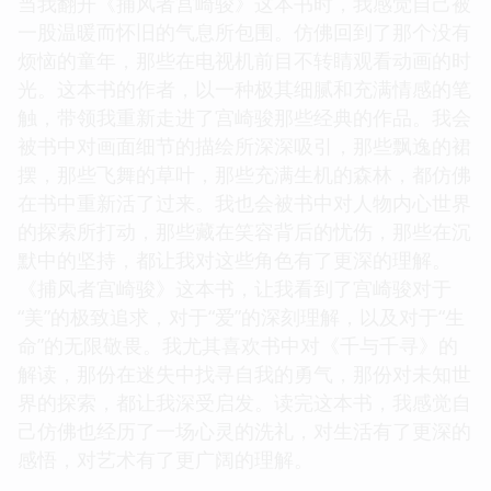
当我翻开《捕风者宫崎骏》这本书时，我感觉自己被
一股温暖而怀旧的气息所包围。仿佛回到了那个没有
烦恼的童年，那些在电视机前目不转睛观看动画的时
光。这本书的作者，以一种极其细腻和充满情感的笔
触，带领我重新走进了宫崎骏那些经典的作品。我会
被书中对画面细节的描绘所深深吸引，那些飘逸的裙
摆，那些飞舞的草叶，那些充满生机的森林，都仿佛
在书中重新活了过来。我也会被书中对人物内心世界
的探索所打动，那些藏在笑容背后的忧伤，那些在沉
默中的坚持，都让我对这些角色有了更深的理解。
《捕风者宫崎骏》这本书，让我看到了宫崎骏对于
“美”的极致追求，对于“爱”的深刻理解，以及对于“生
命”的无限敬畏。我尤其喜欢书中对《千与千寻》的
解读，那份在迷失中找寻自我的勇气，那份对未知世
界的探索，都让我深受启发。读完这本书，我感觉自
己仿佛也经历了一场心灵的洗礼，对生活有了更深的
感悟，对艺术有了更广阔的理解。