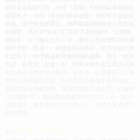
的白龙会如此忧伤，为何《龙猫》中的姐妹俩会如此
渴望长大，为何《哈尔的移动城堡》中的哈尔会如此
矛盾。这些角色的背后，都承载着宫崎骏对人性的深
刻洞察。书中对“失去”与“寻找”主题的探讨，让我感
触良多。在《幽灵公主》中，珊对人类的憎恨与对森
林的守护，形成了一种悲剧性的循环，而书中则为我
们提供了一种理解这种复杂情感的视角。我又一次回
忆起，在观赏《红猪》时，对那只肩负着沉重过去却
依然选择飞翔的猪的敬意。这本书，让我看到了宫崎
骏作品中隐藏的哲思，它不仅仅是给孩子看的动画，
更是给所有怀揣梦想、经历过迷茫与成长的人们看的
“心灵教科书”。我仿佛也跟着书中的文字，在一次次
的阅读中，重新审视了自己的过去，也对未来充满了
新的期待。
☆
☆
☆
☆
☆
评分