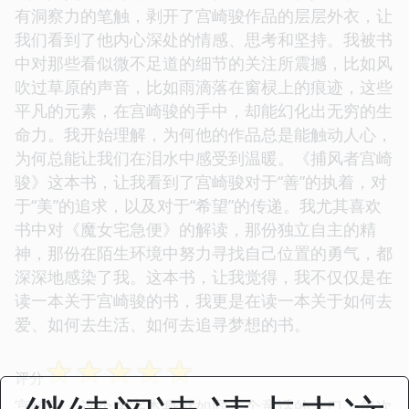
有洞察力的笔触，剥开了宫崎骏作品的层层外衣，让
我们看到了他内心深处的情感、思考和坚持。我被书
中对那些看似微不足道的细节的关注所震撼，比如风
吹过草原的声音，比如雨滴落在窗棂上的痕迹，这些
平凡的元素，在宫崎骏的手中，却能幻化出无穷的生
命力。我开始理解，为何他的作品总是能触动人心，
为何总能让我们在泪水中感受到温暖。《捕风者宫崎
骏》这本书，让我看到了宫崎骏对于“善”的执着，对
于“美”的追求，以及对于“希望”的传递。我尤其喜欢
书中对《魔女宅急便》的解读，那份独立自主的精
神，那份在陌生环境中努力寻找自己位置的勇气，都
深深地感染了我。这本书，让我觉得，我不仅仅是在
读一本关于宫崎骏的书，我更是在读一本关于如何去
爱、如何去生活、如何去追寻梦想的书。
☆
☆
☆
☆
☆
评分
宫崎骏，这个名字本身就如同一个童话的入口，每次