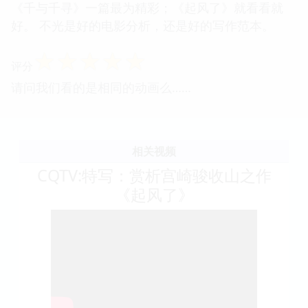
《千与千寻》一篇最为精彩；《起风了》就看看就
好。 不光是好的电影分析，还是好的写作范本。
☆
☆
☆
☆
☆
评分
请问我们看的是相同的动画么……
相关视频
CQTV:特写：赏析宫崎骏收山之作
《起风了》