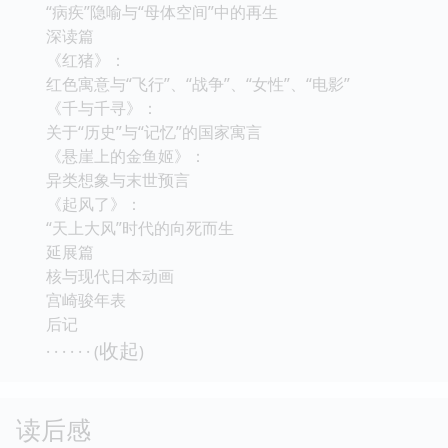
“病疾”隐喻与“母体空间”中的再生
深读篇
《红猪》：
红色寓意与“飞行”、“战争”、“女性”、“电影”
《千与千寻》：
关于“历史”与“记忆”的国家寓言
《悬崖上的金鱼姬》：
异类想象与末世预言
《起风了》：
“天上大风”时代的向死而生
延展篇
核与现代日本动画
宫崎骏年表
后记
收起
· · · · · · (
)
读后感