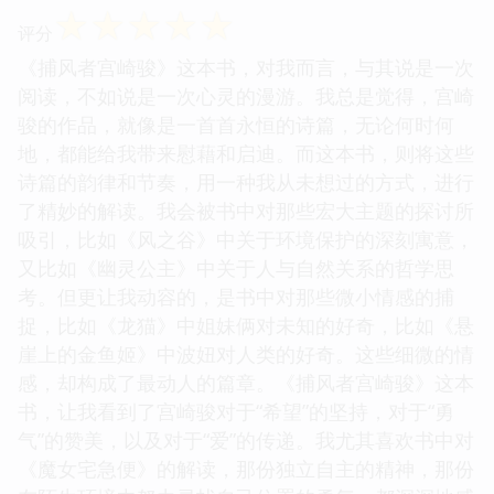
☆
☆
☆
☆
☆
评分
《捕风者宫崎骏》这本书，对我而言，与其说是一次
阅读，不如说是一次心灵的漫游。我总是觉得，宫崎
骏的作品，就像是一首首永恒的诗篇，无论何时何
地，都能给我带来慰藉和启迪。而这本书，则将这些
诗篇的韵律和节奏，用一种我从未想过的方式，进行
了精妙的解读。我会被书中对那些宏大主题的探讨所
吸引，比如《风之谷》中关于环境保护的深刻寓意，
又比如《幽灵公主》中关于人与自然关系的哲学思
考。但更让我动容的，是书中对那些微小情感的捕
捉，比如《龙猫》中姐妹俩对未知的好奇，比如《悬
崖上的金鱼姬》中波妞对人类的好奇。这些细微的情
感，却构成了最动人的篇章。《捕风者宫崎骏》这本
书，让我看到了宫崎骏对于“希望”的坚持，对于“勇
气”的赞美，以及对于“爱”的传递。我尤其喜欢书中对
《魔女宅急便》的解读，那份独立自主的精神，那份