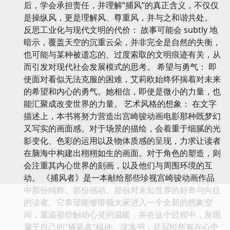
后，学会承担责任，并理解“捕风”的真正含义，不仅仅
是操纵风，更是理解风、尊重风，并与之和谐共处。
反思工业化与现代文明的代价： 故事可能会 subtly 地
暗示，覆盖天空的沉重云朵，并非完全是自然的失衡，
也可能与某种被遗忘的、过度索取的文明痕迹有关，从
而引发对现代社会发展模式的思考。 希望与勇气： 即
使面对看似无法克服的困难，艾莉欧始终怀揣着对未来
的希望和内心的勇气。她相信，即使是微小的力量，也
能汇聚成改变世界的力量。 艺术风格的想象： 在文字
描述上，本书将努力营造出宫崎骏动画电影那种既梦幻
又写实的画面感。对于场景的描绘，会着重于细腻的光
影变化、色彩的运用以及物体质感的呈现，力求让读者
在脑海中构建出栩栩如生的画面。对于角色的塑造，则
会注重其内心世界的刻画，以及他们与周围环境的互
动。 《捕风者》是一本献给那些珍视宫崎骏动画作品
中那份纯粹、那份感动、那份对未知世界的好奇与向往
的读者。它希望能够带领大家进入一个全新的想象空
间，重温那些触动心灵的温暖，并在这个过程中，发现
属于自己的“捕风者”精神。这本书，是写给所有在心中