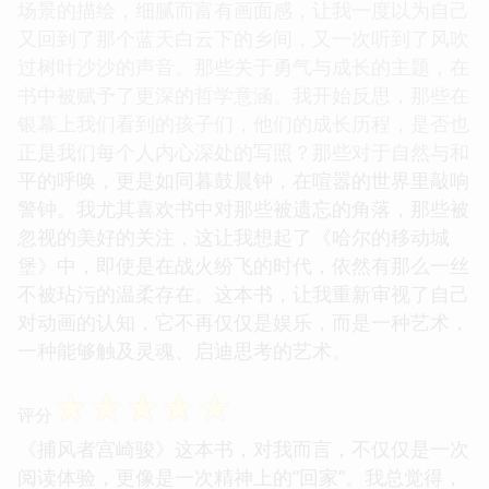
场景的描绘，细腻而富有画面感，让我一度以为自己
又回到了那个蓝天白云下的乡间，又一次听到了风吹
过树叶沙沙的声音。那些关于勇气与成长的主题，在
书中被赋予了更深的哲学意涵。我开始反思，那些在
银幕上我们看到的孩子们，他们的成长历程，是否也
正是我们每个人内心深处的写照？那些对于自然与和
平的呼唤，更是如同暮鼓晨钟，在喧嚣的世界里敲响
警钟。我尤其喜欢书中对那些被遗忘的角落，那些被
忽视的美好的关注，这让我想起了《哈尔的移动城
堡》中，即使是在战火纷飞的时代，依然有那么一丝
不被玷污的温柔存在。这本书，让我重新审视了自己
对动画的认知，它不再仅仅是娱乐，而是一种艺术，
一种能够触及灵魂、启迪思考的艺术。
☆
☆
☆
☆
☆
评分
《捕风者宫崎骏》这本书，对我而言，不仅仅是一次
阅读体验，更像是一次精神上的“回家”。我总觉得，