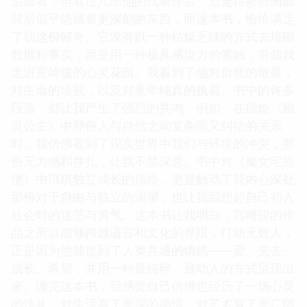
追随者，但看过几部他的代表作后，总觉得那些画面
背后似乎隐藏着更深刻的东西，而这本书，恰恰满足
了我这份好奇。它没有以一种枯燥乏味的方式去堆砌
数据和事实，而是用一种极具感染力的笔触，带领我
走进宫崎骏的心灵花园。我看到了他对自然的敬畏，
对生命的珍视，以及对童年纯真的执着。书中的许多
段落，都让我产生了强烈的共鸣。例如，在描绘《幽
灵公主》中那份人与自然之间复杂而又纠结的关系
时，我仿佛看到了现实世界中我们与环境的冲突，那
份无力感和挣扎，让我不禁深思。书中对《魔女宅急
便》中琪琪独立成长的描绘，更是触动了我内心深处
那份对于自由与独立的渴望，也让我回想起自己初入
社会时的迷茫与勇气。这本书让我明白，宫崎骏的作
品之所以能够跨越语言和文化的界限，打动无数人，
正是因为他捕捉到了人类共通的情感——爱、失去、
成长、希望，并用一种最纯粹、最动人的方式呈现出
来。读完这本书，我感觉自己仿佛也经历了一场心灵
的洗礼，对生活有了更深的感悟，对艺术有了更广阔