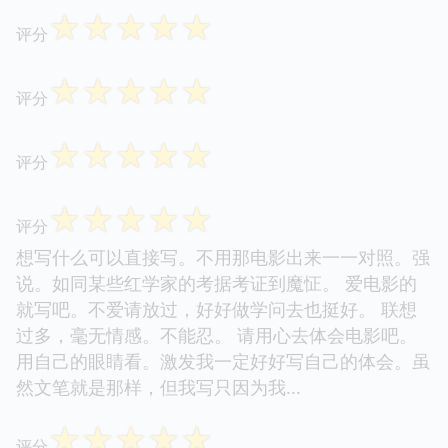
☆
☆
☆
☆
☆
评分
☆
☆
☆
☆
☆
评分
☆
☆
☆
☆
☆
评分
☆
☆
☆
☆
☆
评分
想写什么可以直接写。不用那电影出来一一对照。强
说。如同某些红学家的考据考证到魔怔。 爱电影的
就写吧。不爱请放过，好好做学问去也挺好。 联想
过多，毫无情感。不能忍。 请用心去体会电影吧。
用自己的眼睛看。激发我一定好好写自己的体会。虽
然文笔就是那样，但我写只因为我...
☆
☆
☆
☆
☆
评分