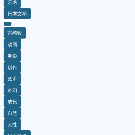
艺术
日本文学
宫崎骏
动画
电影
创作
艺术
奇幻
成长
自然
人性