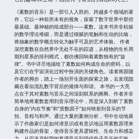
《素数的音乐》是一部引人入胜的、跨越多个领域的著
作，它以一种前所未有的视角，探索了数字世界中那些
最基础、最神秘的组成部分——素数。这本书并非枯燥
的数学理论堆砌，而是通过细腻的笔触和生动的比喻，
将抽象的数学概念转化为触手可及的艺术体验。 作者
深挖素数在自然界中无处不在的踪迹，从植物的生长周
期到星系的排列模式，都仿佛回响着素数独有的“旋
律”。书中详尽地描绘了素数如何构成生命的密码，以
及它们在宇宙演化过程中扮演的关键角色。读者将跟随
作者的脚步，踏上一场别开生面的探索之旅，去发现隐
藏在看似混乱数字背后的规律与和谐。 本书的一大亮
点在于其对素数与音乐之间深刻联系的阐释。作者并非
简单地将素数套用到音乐理论中，而是深入剖析了素数
自身的“内在节奏”和“质数因子”如何映射到音乐的节
拍、音程与和声。通过大量的案例分析，书中生动地展
示了作曲家们是如何潜意识或有意识地运用素数原理来
构建作品的骨架，使得音乐更具逻辑性、生命力和感染
力。从巴洛克时期的复调音乐到现代电子音乐的实验，