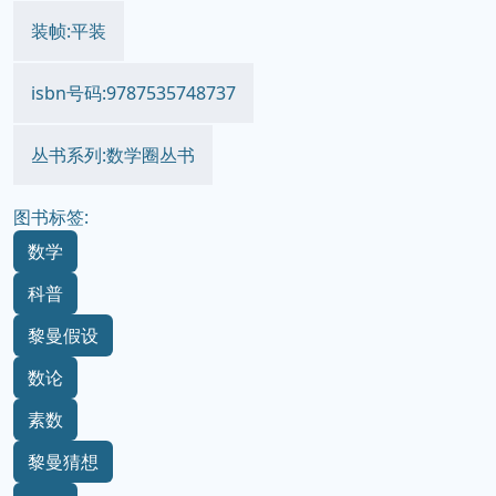
装帧:平装
isbn号码:9787535748737
丛书系列:数学圈丛书
图书标签:
数学
科普
黎曼假设
数论
素数
黎曼猜想