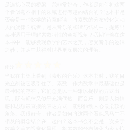
是连接心灵的桥梁。我非常好奇，作者是如何将这两
个看似毫不相干的领域进行有趣的结合的？这本书是
否会是一种数学的诗意解读，将素数的分布转化为动
人的旋律？或者，是从音乐的和谐与结构中，提炼出
某种适用于理解素数特性的全新视角？我期待着在这
本书中，能够发现数学的艺术之美，感受音乐的逻辑
之妙，并从中获得对世界更深层次的理解。
☆
☆
☆
☆
☆
评分
当我在书架上看到《素数的音乐》这本书时，我的目
光立刻被它吸引住了。素数，作为数学中最基础也是
最神秘的存在，它们总是以一种难以捉摸的方式出
现，既有规律又似乎充满偶然。而音乐，则是人类情
感和思想最直接的表达方式，能够触动人心最柔软的
角落。我很好奇，作者是如何将这两个看似风马牛不
相及的概念结合在一起的？这本书会不会是一次关于
数学之美的视觉化呈现，将素数的分布转化为令人惊