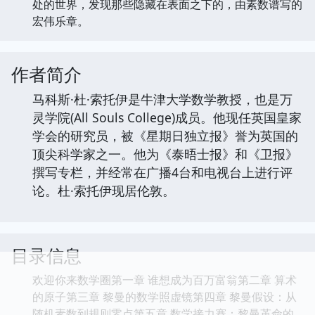
处的世界，发现那些隐藏在表面之下的，由素数谱写的
宏伟乐章。
作者简介
马科斯·杜·索托伊是牛津大学数学教授，也是万
灵学院(All Souls College)成员。他现任英国皇家
学会的研究员，被《星期日独立报》誉为英国的
顶尖科学家之一。他为《泰晤士报》和《卫报》
撰写专栏，并经常在广播4台和电视台上进行评
论。杜·索托伊现居伦敦。
目录信息
欢迎你来数学圈第一章 谁想成为百万富翁第二章 算术
的原子第三章 黎曼的数学照虚镜第四章 黎曼假设：从
随机素数到规则零点第五章 数学接力赛：黎曼革命的