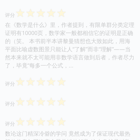
☆
☆
☆
☆
☆
评分
在《数学是什么》里，作者提到，有限单群分类定理
证明有10000页，数学家一般都相信它的证明是正确
的（笑。 本书前半本讲黎曼猜想也大致如此，用海
平面比喻虚数图景只能让人“了解”而非“理解”——当
然本来就不太可能用非数学语言做到后者，作者尽力
了，毕竟“每多一个公式，...
☆
☆
☆
☆
☆
评分
☆
☆
☆
☆
☆
评分
☆
☆
☆
☆
☆
评分
数论这门精深冷僻的学问 竟然成为了保证现代最热