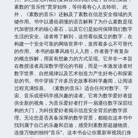
素数的“音乐性”贯穿始终，等待着有心人去聆听。 此
外，《素数的音乐》还触及了素数在信息安全领域的关
键作用。书中以通俗易懂的语言解释了为什么素数是现
代加密技术的核心基石，以及它们是如何保障我们数字
生活的安全。读者将了解到，这些看似孤立的数字，在
构建一个安全可靠的网络世界中，发挥着多么不可替代
的作用。 本书的叙事风格引人入胜，作者善于将复杂
的概念拆解，用富有想象力的方式呈现。它并非一本旨
在教授读者高深数学理论的书籍，而是一本激发读者对
数字世界、自然规律以及艺术创造力产生好奇心和探索
欲的书。书中穿插了许多历史故事和科学趣闻，让阅读
过程充满惊喜。 《素数的音乐》适合任何对数字、宇
宙、音乐或密码学感兴趣的读者。它将为数学爱好者提
供全新的视角，为音乐爱好者打开一扇通往数字深层结
构的大门，为科技爱好者揭示信息安全背后的数学原
理。无论您是否具备深厚的数学背景，都能在这本书中
找到属于自己的乐趣和启迪，感受到素数那超越物质、
连接万物的独特“音乐”。这本书会让你重新审视我们身