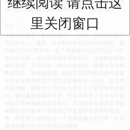
继续阅读 请点击这
到数字并非仅仅是冰冷的代码，它们也可以是富有生
命力的，蕴含着宇宙的秘密和人类情感的深邃。
里关闭窗口
☆
☆
☆
☆
☆
评分
这本书的名字《素数的音乐》一出现，就成功勾起了
我的好奇心。素数，这个数学中看似枯燥的概念，如
何能与“音乐”联系在一起？我脑海中立刻浮现出一些
奇妙的画面：也许是某种宇宙的和谐，由素数的规律
编织而成；又或许是一种内在的韵律，隐藏在混沌的
数据流中，等待被发现。我迫不及待地想知道作者是
如何将这两种截然不同的元素融合在一起的。是技术
性的讲解，将数学公式转化为音符？还是哲学性的探
讨，通过素数来阐释生命、宇宙的本质？书中会不会
描绘出某种抽象的音乐形式，其结构和发展完全遵循
素数的分布规律？我希望它不是那种生硬的科普读
物，而是能引领我进入一个充满想象力的世界，让我
感受到数学的诗意和音乐的逻辑。