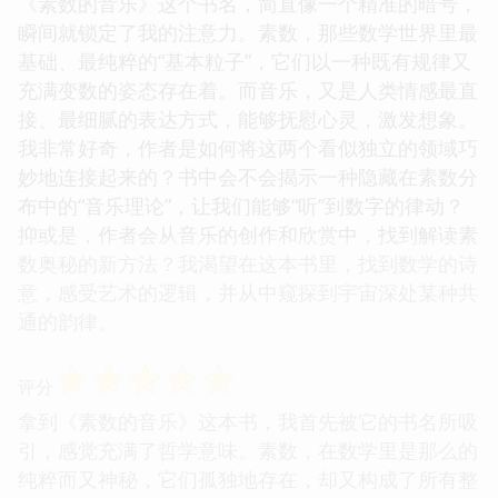
《素数的音乐》这个书名，简直像一个精准的暗号，
瞬间就锁定了我的注意力。素数，那些数学世界里最
基础、最纯粹的“基本粒子”，它们以一种既有规律又
充满变数的姿态存在着。而音乐，又是人类情感最直
接、最细腻的表达方式，能够抚慰心灵，激发想象。
我非常好奇，作者是如何将这两个看似独立的领域巧
妙地连接起来的？书中会不会揭示一种隐藏在素数分
布中的“音乐理论”，让我们能够“听”到数字的律动？
抑或是，作者会从音乐的创作和欣赏中，找到解读素
数奥秘的新方法？我渴望在这本书里，找到数学的诗
意，感受艺术的逻辑，并从中窥探到宇宙深处某种共
通的韵律。
☆
☆
☆
☆
☆
评分
拿到《素数的音乐》这本书，我首先被它的书名所吸
引，感觉充满了哲学意味。素数，在数学里是那么的
纯粹而又神秘，它们孤独地存在，却又构成了所有整