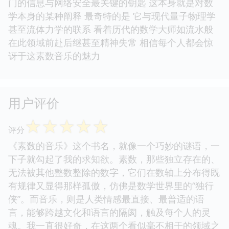
门的信息与网络安全最关键的钥匙 这本身就是对数
学本身的某种阐释 最奇特的是 它与现代量子物理学
甚至流体力学的联系 看着历代的数学大师如流水般
在此领域前赴后继甚至精神失常 相信每个人都会惊
讶于这素数音乐的魅力
用户评价
☆
☆
☆
☆
☆
评分
《素数的音乐》这个书名，就像一个巧妙的谜语，一
下子就勾起了我的求知欲。素数，那些独立存在的、
无法被其他整数整除的数字，它们在数轴上分布得既
有规律又显得那样孤傲，仿佛是数学世界里的“独行
侠”。而音乐，则是人类情感最直接、最普适的语
言，能够跨越文化和语言的隔阂，触及每个人的灵
魂。我一直很好奇，在这两个看似毫不相干的领域之