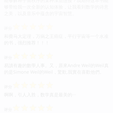
能够解释宇宙秩序的某种深层连接？我期待这本书能
够带给我一次全新的认知体验，让我看到数学的诗意
之美，以及音乐中蕴含的宇宙智慧。
☆
☆
☆
☆
☆
评分
和费马大定理，万病之王癌症，平行宇宙等一个水准
的书，强烈推荐！！！
☆
☆
☆
☆
☆
评分
易讀有趣的數學人事。又，原來Andre Weil的Weil真
的是Simone Weil的Weil，驚歎,我實在喜歡他們。
☆
☆
☆
☆
☆
评分
啊啊，引人入胜，数学真是最美的···
☆
☆
☆
☆
☆
评分