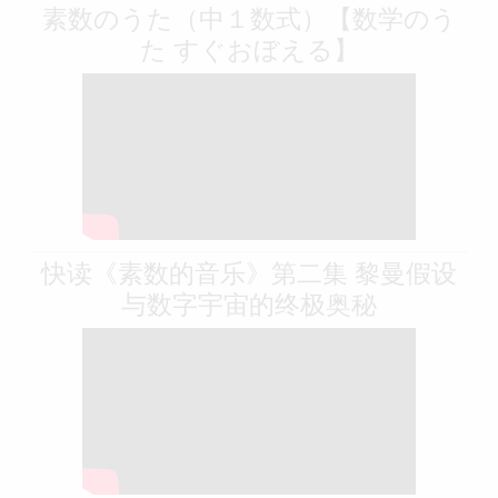
素数のうた（中１数式）【数学のう
た すぐおぼえる】
快读《素数的音乐》第二集 黎曼假设
与数字宇宙的终极奥秘