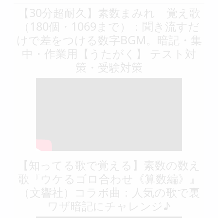
【30分超耐久】素数まみれ 覚え歌
（180個・1069まで）：聞き流すだ
けで差をつける数字BGM。暗記・集
中・作業用【うたがく】 テスト対
策・受験対策
【知ってる歌で覚える】素数の数え
歌『ウケるゴロ合わせ《算数編》』
（文響社）コラボ曲：人気の歌で裏
ワザ暗記にチャレンジ♪