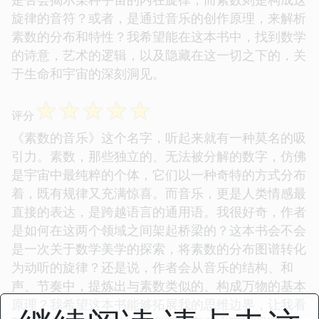
旋律的音符？或者，是通过音乐的创作原理，来解析
素数的分布和特性？我希望能在这本书中，找到数学
的诗意，艺术的逻辑，以及隐藏在这一切之下的，关
于生命和宇宙的深刻洞见。
☆
☆
☆
☆
☆
评分
《素数的音乐》这个名字，听起来就有一种莫名的吸
引力。素数，那些独立的、无法被分解的数字，仿佛
是宇宙中最纯粹的个体，它们以一种奇特的方式分布
着，既有规律又充满惊喜。而音乐，更是人类情感最
直接的表达，是跨越语言的通用语。我很好奇，作者
是如何在这两个领域之间架起桥梁的？这本书会不会
是一次关于数学美学的探索，将素数的分布图谱转化
为动听的旋律？还是说，作者会从音乐的结构、和
声、节奏中，提炼出与素数类似的、构成万物的基本
原理？我希望这本书能够拓展我的思维边界，让我看