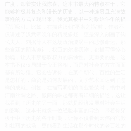
广度，却着实让我惊喜。这本书最大的特点在于，它
能够将极其复杂和漫长的历史，以一种连贯且充满故
事性的方式呈现出来。我尤其被书中对政治斗争的描
写所吸引。比如，在描述汉朝“巫蛊之祸”时，作者不
仅讲述了汉武帝晚年的猜忌多疑，更是深入刻画了钩
弋夫人、刘据等人在这场政治漩涡中的悲惨命运。那
些宫廷的阴谋诡计，权臣的尔虞我诈，都描写得惊心
动魄，让人不禁感叹权力的腐蚀性。更重要的是，这
本书不仅仅局限于帝王将相，而是对社会的方方面面
都有所涉猎。它会告诉你，在某个朝代，百姓的生活
是怎样的，商贸是如何发展的，文学艺术又达到了怎
样的成就。例如，在描写明朝的商业繁荣时，书中对
江南丝绸之路、徽商的崛起都有着详细的描述，这让
我看到了历史的另一面，那就是经济发展对社会生活
的影响。这本书就像一位经验丰富的导游，带着你穿
梭于中国历史的各个时期，让你不仅看到宏伟的宫殿
和壮丽的战场，更能看到生活在那个时代的老百姓的