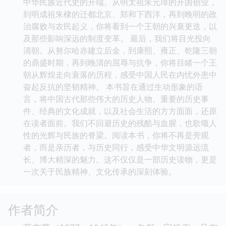
中华民族近代史的开端。从明太祖朱元璋的开国创业，
到明成祖朱棣的迁都北京、郑和下西洋，再到晚明的政
治腐败与农民起义，你将看到一个王朝的兴衰更迭，以
及那些影响深远的制度变革。 最后，我们将目光投向
清朝。从努尔哈赤建立后金，到康熙、雍正、乾隆三朝
的鼎盛时期，再到晚清的屈辱与抗争，你将目睹一个王
朝从辉煌走向衰落的历程，感受中国人民在内忧外患中
奋起反抗的坚韧精神。 本书旨在通过生动形象的语
言，将中国古代那些伟大的历史人物、重要的历史事
件、经典的文化成就，以及社会生活的方方面面，还原
在读者面前。我们不回避历史的残酷与血腥，也歌颂人
性的光辉与民族的脊梁。阅读本书，你将不再是旁观
者，而是亲历者，与历史同行，感受中华文明源远流
长、博大精深的魅力。这不仅仅是一部历史读物，更是
一次关于民族精神、文化传承的深刻体验。
作者简介