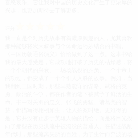
喜怒哀乐。它让我对中国的历史文化产生了更浓厚的
兴趣，也更加期待去了解更多。
☆
☆
☆
☆
☆
评分
我一直是个对历史故事有着濃厚興趣的人，尤其喜欢
那种能够将宏大叙事与个体命运巧妙结合的书籍。
《中国历朝通俗演义》恰恰做到了这一点。这本书给
我的最大感受是，它成功地打破了历史的枯燥感，将
一个个朝代的兴衰、一场场战役的胜负、一个个帝王
的功过，都变成了一个个引人入胜的故事。例如，当
我翻到三国时期，那些耳熟能详的谋略、武将的英
勇、政治的斗争，都在作者的笔下被赋予了鲜活的生
命。书中对关羽的忠义、张飞的勇猛、诸葛亮的智
慧，都描写得栩栩如生，让人拍案叫绝。更难得的
是，它并没有止步于英雄人物的描绘，而是将目光投
向了那些在历史洪流中被淹没的普通人。在描述战乱
年代时，那些流离失所的百姓，为了生计而奔波的场