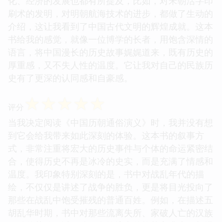
化、经济的发展也都有所提及，比如，对宋朝活字印
刷术的发明，对明朝航海技术的进步，都做了生动的
介绍，这让我看到了中国古代文明的辉煌成就。这本
书给我的感觉，就像一位博学的长者，用饱含深情的
语言，将中国漫长的历史故事娓娓道来，既有历史的
厚重感，又不失人性的温度。它让我对自己的民族历
史有了更深的认同感和自豪感。
☆
☆
☆
☆
☆
评分
当我决定阅读《中国历朝通俗演义》时，我并没有想
到它会给我带来如此深刻的体验。这本书的叙事方
式，非常注重将宏大的历史事件与个体的命运紧密结
合，使得历史不再是冰冷的史实，而是充满了情感和
温度。我印象特别深刻的是，书中对战乱年代的描
绘，不仅仅是讲述了战争的胜负，更是将目光投向了
那些在战乱中饱受摧残的普通百姓。例如，在描述五
胡乱华时期，书中对那些流离失所、家破人亡的汉族