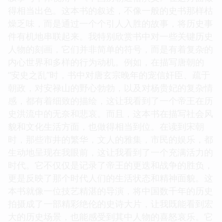
得相当出色。这本书的叙述，不像一般的史书那样枯
燥乏味，而是通过一个个引人入胜的故事，将历史事
件有机地串联起来。我特别欣赏书中对一些关键历史
人物的刻画，它们并非简单的符号，而是有着复杂的
内心世界和多样的行为动机。例如，在描写唐朝的
“安史之乱”时，书中对唐玄宗晚年的宠信奸臣、疏于
朝政，对安禄山的野心勃勃，以及对杨贵妃的复杂情
感，都有着细致的描绘，这让我看到了一个帝王在历
史洪流中的无奈和悲哀。而且，这本书在描写社会风
貌和文化生活方面，也做得相当到位。在读到宋朝
时，那些市井的繁华，文人的雅集，市民的娱乐，都
生动地呈现在我眼前，这让我看到了一个充满活力的
时代。它不仅仅是记录了帝王的更迭和战争的胜负，
更是反映了那个时代人们的生活状态和精神面貌。这
本书就像一位技艺精湛的导演，将中国数千年的历史
拍摄成了一部精彩绝伦的史诗大片，让我既能看到宏
大的历史场景，也能感受到其中人物的喜怒哀乐。它