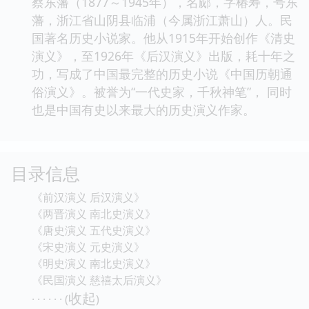
蔡东藩（1877～1945年），名郕，字椿寿，号东
藩，浙江省山阴县临浦（今属浙江萧山）人。民
国著名历史小说家。他从1915年开始创作《清史
演义》，至1926年《后汉演义》出版，耗十年之
功，写成了中国最完整的历史小说《中国历朝通
俗演义》。被誉为“一代史家，千秋神笔”， 同时
也是中国有史以来最大的历史演义作家。
目录信息
《前汉演义 后汉演义》
《两晋演义 南北史演义》
《唐史演义 五代史演义》
《宋史演义 元史演义》
《明史演义 南北史演义》
《民国演义 慈禧太后演义》
收起
· · · · · · (
)