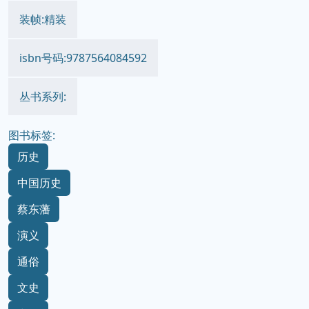
装帧:精装
isbn号码:9787564084592
丛书系列:
图书标签:
历史
中国历史
蔡东藩
演义
通俗
文史