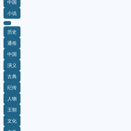
中国
小说
历史
通俗
中国
演义
古典
纪传
人物
王朝
文化