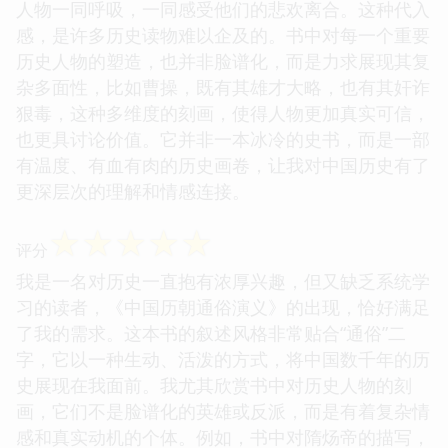
人物一同呼吸，一同感受他们的悲欢离合。这种代入
感，是许多历史读物难以企及的。书中对每一个重要
历史人物的塑造，也并非脸谱化，而是力求展现其复
杂多面性，比如曹操，既有其雄才大略，也有其奸诈
狠毒，这种多维度的刻画，使得人物更加真实可信，
也更具讨论价值。它并非一本冰冷的史书，而是一部
有温度、有血有肉的历史画卷，让我对中国历史有了
更深层次的理解和情感连接。
☆
☆
☆
☆
☆
评分
我是一名对历史一直抱有浓厚兴趣，但又缺乏系统学
习的读者，《中国历朝通俗演义》的出现，恰好满足
了我的需求。这本书的叙述风格非常贴合“通俗”二
字，它以一种生动、活泼的方式，将中国数千年的历
史展现在我面前。我尤其欣赏书中对历史人物的刻
画，它们不是脸谱化的英雄或反派，而是有着复杂情
感和真实动机的个体。例如，书中对隋炀帝的描写，