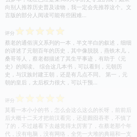
向别人推荐历史普及读物，我一定会先推荐这个。文
言版的部分人阅读可能有些困难...
☆
☆
☆
☆
☆
评分
蔡老的通俗演义系列的一本，半文半白的叙述，细细
的讲述了元朝百年的历史，其中像脱脱，燕铁木儿，
桑哥等人，蔡老都描述了其生平事迹，有助于《元
史》的阅读。 综合这几本书，可以看到，元朝历
史，与汉族封建王朝，还是有几点不同。 第一，元
朝的皇后，太后权力很大，可以干预...
☆
☆
☆
☆
☆
评分
莫看一本小小的书，怎么会这么这么的长呀，前前后
后大概十二天才把前汉看完，还是囫囵吞枣，不慎了
了的，不过越看下去越觉得太厉害了，在蔡老那个年
代，没有电脑，没有网络，全凭一大堆的典籍和一支