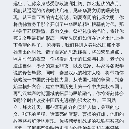
远征，让你亲身感受那段波澜壮阔、跌宕起伏的岁月。
我们从遥远的传说时代启程，见证华夏文明的曙光初
现。从三皇五帝的古老传说，到夏商周的礼乐文明，你
将仿佛置身于那个开创了中华民族精神根基的时代。那
些关于部落联盟、权力交接、祭祀礼仪的描绘，将让你
窥见文明最初的形态，感受先民们如何在这片土地上播
下希望的种子。 紧接着，我们将进入春秋战国那个英
雄辈出的时代。诸子百家的思想碰撞，将如繁星点点，
照亮时代的夜空。你将看到孔子的仁爱与礼制，老子的
道法自然，墨子的兼爱非攻，以及法家、兵家等各派学
说的锋芒毕露。同时，秦皇汉武的雄才大略，将带领你
领略统一中国的开创性力量。从战国七雄的争霸，到秦
始皇横扫六合，建立中国历史上第一个中央集权帝国，
再到汉武帝时期疆域的拓展与民族融合，你将深刻体会
到那个时代改变中国历史进程的强大动力。 三国鼎
立，烽火连天。那些耳熟能详的英雄人物，关羽的忠
义、张飞的勇猛、诸葛亮的智慧、曹操的奸雄，他们的
故事将被鲜活地重现。你将感受到战场的残酷与智慧的
博弈，了解那些影响历史走向的政治斗争和军事谋略。