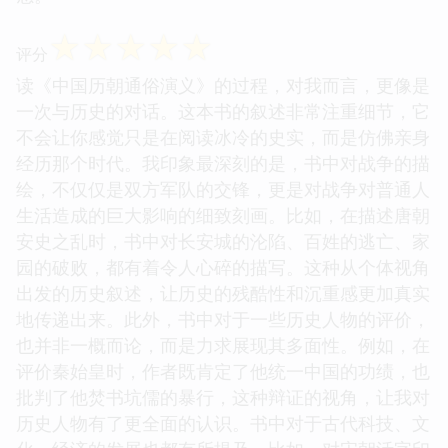
☆
☆
☆
☆
☆
评分
读《中国历朝通俗演义》的过程，对我而言，更像是
一次与历史的对话。这本书的叙述非常注重细节，它
不会让你感觉只是在阅读冰冷的史实，而是仿佛亲身
经历那个时代。我印象最深刻的是，书中对战争的描
绘，不仅仅是双方军队的交锋，更是对战争对普通人
生活造成的巨大影响的细致刻画。比如，在描述唐朝
安史之乱时，书中对长安城的沦陷、百姓的逃亡、家
园的破败，都有着令人心碎的描写。这种从个体视角
出发的历史叙述，让历史的残酷性和沉重感更加真实
地传递出来。此外，书中对于一些历史人物的评价，
也并非一概而论，而是力求展现其多面性。例如，在
评价秦始皇时，作者既肯定了他统一中国的功绩，也
批判了他焚书坑儒的暴行，这种辩证的视角，让我对
历史人物有了更全面的认识。书中对于古代科技、文