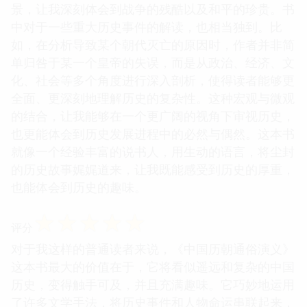
景，让我深刻体会到战争的残酷以及和平的珍贵。书
中对于一些重大历史事件的解读，也相当独到。比
如，在分析导致某个朝代灭亡的原因时，作者并非简
单归咎于某一个皇帝的失误，而是从政治、经济、文
化、社会等多个角度进行深入剖析，使得读者能够更
全面、更深刻地理解历史的复杂性。这种宏观与微观
的结合，让我能够在一个更广阔的视角下审视历史，
也更能体会到历史发展进程中的必然与偶然。这本书
就像一个经验丰富的说书人，用生动的语言，将尘封
的历史故事娓娓道来，让我既能感受到历史的厚重，
也能体会到历史的趣味。
☆
☆
☆
☆
☆
评分
对于我这样的普通读者来说，《中国历朝通俗演义》
这本书最大的价值在于，它将看似遥远和复杂的中国
历史，变得触手可及，并且充满趣味。它巧妙地运用
了许多文学手法，将历史事件和人物命运串联起来，