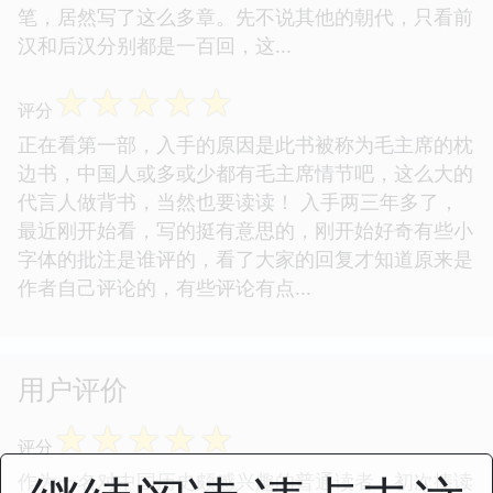
笔，居然写了这么多章。先不说其他的朝代，只看前
汉和后汉分别都是一百回，这...
☆
☆
☆
☆
☆
评分
正在看第一部，入手的原因是此书被称为毛主席的枕
边书，中国人或多或少都有毛主席情节吧，这么大的
代言人做背书，当然也要读读！ 入手两三年多了，
最近刚开始看，写的挺有意思的，刚开始好奇有些小
字体的批注是谁评的，看了大家的回复才知道原来是
作者自己评论的，有些评论有点...
用户评价
☆
☆
☆
☆
☆
评分
作为一名对中国历史颇感兴趣的普通读者，初次捧读