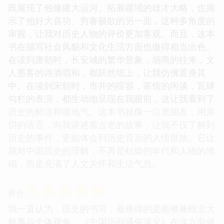
既展现了他修建大运河、拓展疆域的雄才大略，也揭
示了他好大喜功、穷奢极欲的另一面，这种多角度的
审视，让我对历史人物的评价更加客观。而且，这本
书在描写社会风貌和文化生活方面也做得相当出色。
在读到唐朝时，长安城的繁华景象，胡商的往来，文
人墨客的诗酒唱和，都跃然纸上，让我仿佛置身其
中。在读到宋朝时，市井的喧嚣，茶馆的闲谈，瓦肆
勾栏的表演，都生动地呈现在我眼前，这让我看到了
历史的鲜活和接地气。这本书就像一位老朋友，用亲
切的语言，向我讲述着古老的故事，让我不仅了解到
历史的事件，更能体会到历史背后的人情世故。它让
我对中国历史的理解，不再是枯燥的年代和人物的堆
砌，而是充满了人文关怀和生活气息。
☆
☆
☆
☆
☆
评分
我一直认为，历史的书写，最难得的是能够兼顾宏大
叙事与个体视角，《中国历朝通俗演义》在这方面做