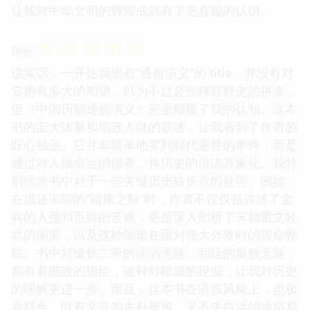
让我对中华文明的辉煌成就有了更直观的认识。
☆
☆
☆
☆
☆
评分
说实话，一开始我抱着“通俗演义”的 title，并没有对
它抱有多大的期望，以为不过是些稗官野史的拼凑，
但《中国历朝通俗演义》完全颠覆了我的认知。这本
书的宏大体量和细致入微的叙述，让我看到了作者的
匠心独运。它并非简单地罗列朝代更替的事件，而是
通过对人物命运的描摹，将历史的洪流具象化。我特
别欣赏书中对于一些关键历史转折点的处理。例如，
在描述宋朝的“靖康之耻”时，作者不仅仅是讲述了金
兵的入侵和百姓的苦难，更是深入剖析了宋朝重文轻
武的国策，以及这种国策在面对强大外敌时的致命弊
端。书中对徽钦二帝的懦弱无能、朝廷的腐败无能，
都有着细致的描绘，这种对根源的挖掘，让我对历史
的理解更进一步。而且，这本书在语言风格上，也极
具特色，既有文言的古朴典雅，又不失白话的通俗易