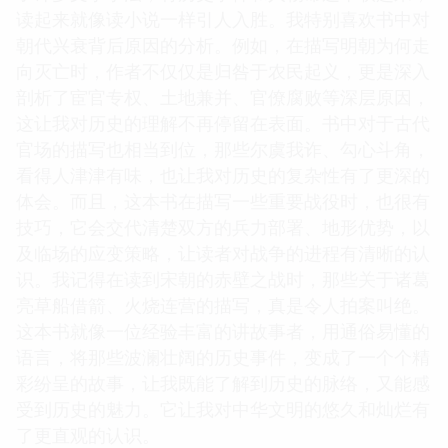
读起来就像读小说一样引人入胜。我特别喜欢书中对
朝代兴衰背后原因的分析。例如，在描写明朝为何走
向灭亡时，作者不仅仅是归咎于农民起义，更是深入
剖析了宦官专权、土地兼并、官僚腐败等深层原因，
这让我对历史的理解不再停留在表面。书中对于古代
官场的描写也相当到位，那些尔虞我诈、勾心斗角，
看得人津津有味，也让我对历史的复杂性有了更深的
体会。而且，这本书在描写一些重要战役时，也很有
技巧，它会交代清楚双方的兵力部署、地形优势，以
及临场的应变策略，让读者对战争的进程有清晰的认
识。我记得在读到宋朝的赤壁之战时，那些关于诸葛
亮草船借箭、火烧连营的描写，真是令人拍案叫绝。
这本书就像一位经验丰富的讲故事者，用通俗易懂的
语言，将那些波澜壮阔的历史事件，变成了一个个精
彩纷呈的故事，让我既能了解到历史的脉络，又能感
受到历史的魅力。它让我对中华文明的悠久和灿烂有
了更直观的认识。