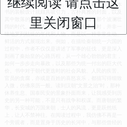
继续阅读 请点击这
《中国历朝通俗演义》时，内心是充满期待的。这本
书的装帧设计就颇具吸引力，古朴典雅的封面，以及
里关闭窗口
其中散落的精美插画，都仿佛将我带回了那个波澜壮
阔的时代。我尤其喜欢它在叙述历史事件时，并非一
味地罗列枯燥的年代和人物，而是以一种非常生动、
鲜活的方式展现出来。例如，在描绘秦朝统一六国的
过程中，作者不仅仅是讲述了军事的征伐，更是深入
刻画了秦始皇的心路历程，从一个雄心勃勃的君主，
如何一步步走向暴政，以及那些为统一付出的巨大代
价。书中对于朝代更迭时的社会风貌、人民的疾苦、
官员的贪腐，亦或是百姓的喜怒哀乐，都描写得细致
入微，仿佛亲历一般。读到汉朝“文景之治”时，那种
休养生息、国泰民安的景象扑面而来，让我感受到历
史的另一种可能，不是只有战争和权谋。而唐朝的繁
华，长安城的万国来朝，士人的风流，更是跃然纸
上，让人不禁神往。在阅读过程中，我仿佛不再是一
个旁观者，而是置身于历史的长河中，与那些曾经的