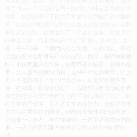
为的刻画。比如，书中对明朝的朱元璋的描绘，既展
现了他从一个贫苦的乞丐一路打拼到开国皇帝的传奇
经历，也深刻揭示了他为了巩固统治而施行的严酷政
策，以及这种政策对当时社会造成的深远影响。这种
多层次的展现，让我看到了一个更加立体、更加真实
的帝王形象，而非简单的“明君”或“暴君”的标签。此
外，书中对每一个朝代的社会生活、风俗习惯、科技
文化的发展也都有着详尽的描绘。例如，在描写唐朝
时，不仅有盛唐的气象，更有市井的喧嚣，胡商的往
来，文人墨客的诗酒唱和，这种生活化的细节，让历
史不再是教科书上干巴巴的文字，而是变得有声有
色，有滋味。在阅读过程中，我能够明显感觉到作者
在史料考证和文学创作之间的平衡把握得非常好，既
有史学的严谨性，又不乏文学的感染力。这使得这本
书在满足求知欲的同时，也能带来极佳的阅读体验。
它就像一位老者，坐在你身边，一边讲述着古老的故
事，一边让你看到那些故事背后的人物和他们的情
感。