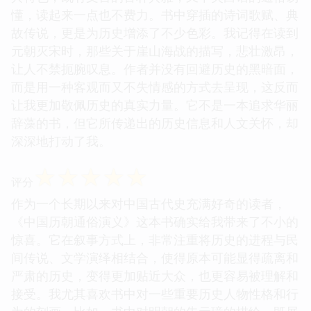
懂，读起来一点也不费力。书中穿插的诗词歌赋、典
故传说，更是为历史增添了不少色彩。我记得在读到
元朝灭宋时，那些关于崖山海战的描写，悲壮激昂，
让人不禁扼腕叹息。作者并没有回避历史的黑暗面，
而是用一种客观而又不失情感的方式去呈现，这反而
让我更加敬佩历史的真实力量。它不是一本追求华丽
辞藻的书，但它所传递出的历史信息和人文关怀，却
深深地打动了我。
☆
☆
☆
☆
☆
评分
作为一个长期以来对中国古代史充满好奇的读者，
《中国历朝通俗演义》这本书确实给我带来了不小的
惊喜。它在叙事方式上，非常注重将历史的进程与民
间传说、文学演绎相结合，使得原本可能显得疏离和
严肃的历史，变得更加贴近大众，也更容易被理解和
接受。我尤其喜欢书中对一些重要历史人物性格和行