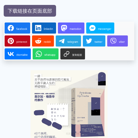
下载链接在页面底部
facebook
linkedin
mastodon
messenger
pinterest
reddit
telegram
twitter
viber
vkontakte
whatsapp
复制链接