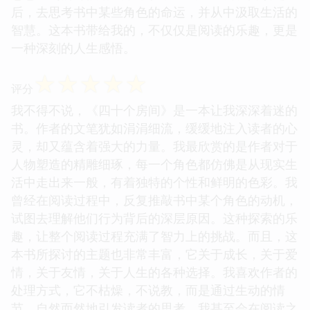
后，去思考书中某些角色的命运，并从中汲取生活的
智慧。这本书带给我的，不仅仅是阅读的乐趣，更是
一种深刻的人生感悟。
☆
☆
☆
☆
☆
评分
我不得不说，《四十个房间》是一本让我深深着迷的
书。作者的文笔犹如涓涓细流，缓缓地注入读者的心
灵，却又蕴含着强大的力量。我最欣赏的是作者对于
人物塑造的精雕细琢，每一个角色都仿佛是从现实生
活中走出来一般，有着独特的个性和鲜明的色彩。我
曾经在阅读过程中，反复推敲书中某个角色的动机，
试图去理解他们行为背后的深层原因。这种探索的乐
趣，让整个阅读过程充满了智力上的挑战。而且，这
本书所探讨的主题也非常丰富，它关于成长，关于爱
情，关于友情，关于人生的各种选择。我喜欢作者的
处理方式，它不枯燥，不说教，而是通过生动的情
节，自然而然地引发读者的思考。我甚至会在阅读之