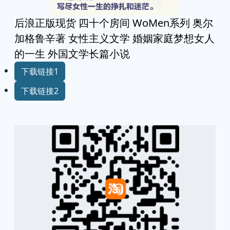
后浪正版现货 四十个房间 WoMen系列 奥尔
加格鲁辛著 女性主义文学 婚姻家庭梦想女人
的一生 外国文学长篇小说
下载链接1
下载链接2