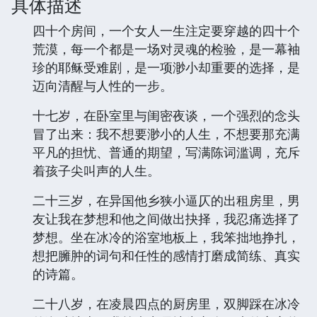
具体描述
四十个房间，一个女人一生注定要穿越的四十个
荒漠，每一个都是一场对灵魂的检验，是一幕袖
珍的耶稣受难剧，是一项渺小却重要的选择，是
迈向清醒与人性的一步。
十七岁，在卧室里与闺密夜谈，一个强烈的念头
冒了出来：我不想要渺小的人生，不想要那充满
平凡的担忧、普通的期望，写满陈词滥调，充斥
着孩子尖叫声的人生。
二十三岁，在异国他乡狭小逼仄的出租房里，男
友让我在梦想和他之间做出抉择，我忍痛选择了
梦想。坐在冰冷的浴室地板上，我笨拙地挣扎，
想把臃肿的词句和任性的感情打磨成简练、真实
的诗篇。
二十八岁，在凌晨四点的厨房里，双脚踩在冰冷