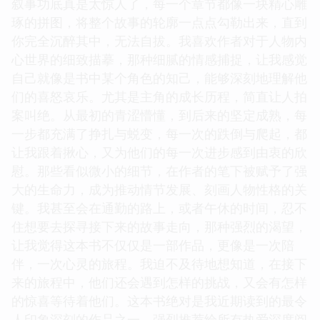
叙事功底真是太惊人了，每一个章节都像一块精心雕
琢的拼图，将整个故事的轮廓一点点勾勒出来，直到
你完全沉醉其中，无法自拔。我喜欢作者对于人物内
心世界的细致描摹，那种细腻的情感捕捉，让我感觉
自己就像是书中某个角色的知己，能够深刻地理解他
们的喜怒哀乐。尤其是主角的成长历程，简直让人拍
案叫绝。从最初的青涩懵懂，到后来的坚定成熟，每
一步都充满了挣扎与蜕变，每一次的跌倒与爬起，都
让我跟着揪心，又为他们的每一次进步感到由衷的欣
慰。那些看似微小的细节，在作者的笔下被赋予了强
大的生命力，成为推动情节发展、刻画人物性格的关
键。我甚至会在通勤的路上，或者午休的时间，忍不
住想要去探寻接下来的故事走向，那种强烈的渴望，
让我觉得这本书不仅仅是一部作品，更像是一次陪
伴，一次心灵的旅程。我迫不及待地想知道，在接下
来的旅程中，他们还会遇到怎样的挑战，又会有怎样
的惊喜等待着他们。这本书绝对是我近期读到的最令
人印象深刻的作品之一，强烈推荐给所有热爱深度阅