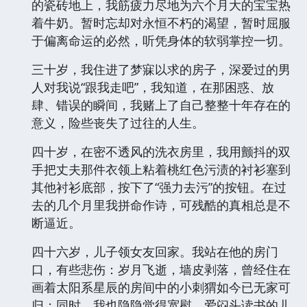
的瓷砖地上，我筋疲力尽地为六个月大的宝宝热
着牛奶。暂时忘却对永恒不朽的渴望，暂时屈服
于偏离命运的必然，听凭身体的软弱掌控一切。
三十岁，我住进了梦寐以求的房子，深爱过的男
人对我说“跟我走吧”，我知道，在那困惑、放
肆、错误的瞬间，我赌上了自己整整十年存在的
意义，险些丧失了过往的人生。
四十岁，在密不透风的洗衣房里，我用颤抖的双
手把丈夫那件衣领上粘着桃红色污渍的衬衫塞到
其他衬衫底部，按下了“强力去污”的按钮。在过
去的几个月里我拼命作诗，可残酷的真相总是不
断逼近。
四十六岁，儿子领女友回家。我站在他的房门
口，有些悲伤：岁月飞逝，墙皮剥落，曾经住在
画着太阳系星辰的房间中的小刺猬如今已无家可
归；同时，我也隐隐觉得宽慰，爱闷头读书的儿