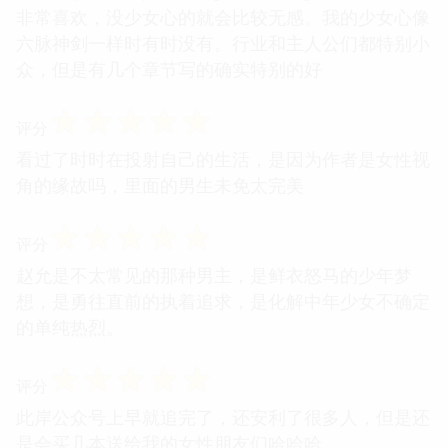
非常喜欢，没少女心的就会比较无感。我的少女心像
六脉神剑一样时有时没有。行业和主人公们都特别小
众，但是有几个章节写的确实特别的好
☆
☆
☆
☆
☆
评分
看过了时时在投射自己的生活，是因为作者是女性视
角的缘故吗，里面的男生未免太完美
☆
☆
☆
☆
☆
评分
赵允是不太常见的那种男主，是鲜衣怒马的少年梦
想，是勇往直前的执着追求，是化解中年少女不确定
的单纯热烈。
☆
☆
☆
☆
☆
评分
此岸公众号上早就追完了，还安利了很多人，但是还
是会买几本送给我的女性朋友们哈哈哈