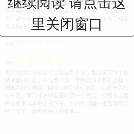
继续阅读 请点击这
说里。因为抵不住情节的吸引和对最终结尾的好奇，
恨不得一目十行，只用了三天便读完了。《三万英
里关闭窗口
尺》是一本关于职场人的书，更准确的，是关于站在
最光鲜的职场——外资法律界和...
☆
☆
☆
☆
☆
评分
☆
☆
☆
☆
☆
评分
很早就开始在公众号上追这部小说，也听说了终于集
结成册的消息，不过差不多一年半以后才有机会趁回
国出差的空档买了回来，特别幸运的是，那天出差只
有一天，而活动的地点正好是一个书店，突然有点后
悔没多带几本中文书回来。不知不觉国外生活竟然已
经三年了，想看点中文的纸质...