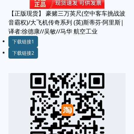
【正版现货】 豪赌三万英尺(空中客车挑战波
音霸权)/大飞机传奇系列 (英)斯蒂芬·阿里斯|
译者:徐德康//吴敏//马华 航空工业
下载链接1
下载链接2