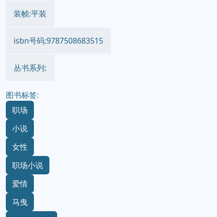
装帧:平装
isbn号码:9787508683515
丛书系列:
图书标签:
职场
小说
女性
职场小说
爱情
马曳