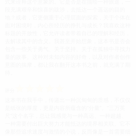
式来诠释这个意象的。它是否是在描绘一种旅途，一
段充满艰辛和惊喜的跋涉，去抵达一个遥远的目的
地？或者，它更侧重于心理层面的探索，关于个体在
面对困境时，内心所经历的挣扎与成长？我喜欢这种
标题的开放性，它允许读者带着自己的理解和经历，
去解读其中的含义。我甚至开始想象，这本书是否会
包含一些关于勇气、关于坚持、关于在孤独中寻找力
量的故事。这种对未知内容的好奇，以及对作者创作
意图的揣摩，都让我在翻开这本书之前，就充满了期
待。
☆
☆
☆
☆
☆
评分
这本书在我手中，传递出一种沉甸甸的质感，不仅仅
是纸张的厚度，更是内容所蕴含的“分量”。“三万英
尺”这个名字，总让我感觉与一种高远、一种超越、
一种需要付出巨大努力才能抵达的境界相关联。它不
像那些追求速度与激情的小说，反而像是一首需要细