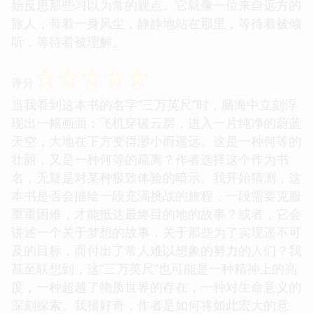
始反思那些习以为常的观点。它就像一位来自远方的
旅人，带着一身风尘，静静地站在那里，等待着被倾
听，等待着被理解。
☆
☆
☆
☆
☆
评分
当我看到这本书的名字“三万英尺”时，脑海中立刻浮
现出一幅画面：飞机穿破云层，进入一片纯净的蔚蓝
天空，大地在下方变得渺小而遥远。这是一种何等的
壮丽，又是一种何等的疏离？作者选择这个作为书
名，无疑是对某种极致体验的暗示。我开始猜测，这
本书是否会描绘一段充满挑战的旅程，一段需要克服
重重困难，才能抵达最终目的地的故事？或者，它会
讲述一个关于梦想的故事，关于那些为了实现遥不可
及的目标，而付出了常人难以想象的努力的人们？我
甚至联想到，这“三万英尺”也可能是一种精神上的高
度，一种超越了物质世界的存在，一种对生命意义的
深刻探索。我很好奇，作者是如何将如此宏大的意