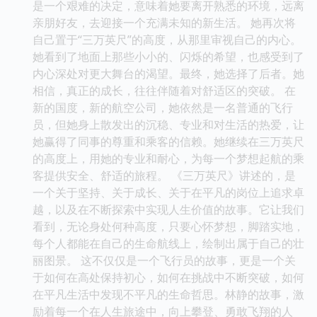
是一个艰难的决定，意味着她要离开熟悉的环境，远离
亲朋好友，去迎接一个充满未知的新生活。 她再次将
自己置于“三万英尺”的高度，从那里审视自己的内心。
她看到了地面上那些小小的、闪烁的希望，也感受到了
内心深处对更大舞台的渴望。最终，她选择了后者。她
相信，真正的成长，往往伴随着对舒适区的突破。 在
新的国度，新的航空公司，她依然是一名普通的飞行
员，但她身上散发出的沉稳、专业和对生活的热爱，让
她赢得了同事的尊重和乘客的信赖。她继续在三万英尺
的高度上，用她的专业和耐心，为每一个梦想起航的乘
客提供安全、舒适的旅程。 《三万英尺》讲述的，是
一个关于坚持、关于成长、关于在平凡的岗位上追求卓
越，以及在不断探索中实现人生价值的故事。它让我们
看到，无论身处何种高度，只要心怀梦想，脚踏实地，
每个人都能在自己的生命航线上，绘制出属于自己的壮
丽图景。 这不仅仅是一个飞行员的故事，更是一个关
于如何在高处保持初心，如何在挑战中不断突破，如何
在平凡生活中发现不平凡的生命哲思。林静的故事，激
励着每一个在人生旅途中，向上攀登、勇敢飞翔的人