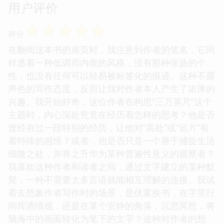
用户评价
☆
☆
☆
☆
☆
评分
在翻阅这本书的扉页时，我注意到作者的笔名，它同
样透着一种低调而内敛的风格，没有那种张扬的个
性，也没有任何可以轻易被标签化的痕迹。这种不露
声色的写作态度，反而让我对作者本人产生了浓厚的
兴趣。我开始好奇，这位作者在构思“三万英尺”这个
主题时，内心深处究竟在经历着怎样的思考？他是否
曾经有过一段特别的经历，让他对“高处”或“远方”有
着特殊的感悟？或者，他是否只是一个善于捕捉生活
细微之处，并将之升华为某种普遍性意义的观察者？
我喜欢这种作者和读者之间，通过文字建立的某种默
契，一种不需要太多言语就能相互理解的连接。我试
着去想象作者写作时的场景，是伏案疾书，在字里行
间挥洒情感，还是在某个安静的角落，沉思冥想，将
脑海中的画面转化为笔下的文字？这种对作者的想