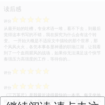
读后感
☆
☆
☆
☆
☆
评分
从最开始的吐槽，专业术语一堆，看不下去，到最后
觉得这本书写的不错，我在探究为什么会有这个转
变。 一开始大概是不适应文中描绘的那个世界，那
个风风火火，各凭本事各显神通的职场江湖，让我看
到了一个血雨腥风的战场，如果你无法满足这个快节
奏强压力高强度的工作，等待你的...
☆
☆
☆
☆
☆
评分
☆
☆
☆
☆
☆
评分
《三万英尺》是我最近读得最快的一本书。每天坐地
铁上下班，和晚上睡觉前的一段时间，我就沉浸在小