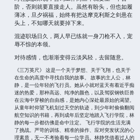
阶，否则就要直接走人。虽然有盼头，但也如履
薄冰，旦夕祸福，始终有把达摩克利斯之剑悬在
头上，不知哪天就要掉下来。
混迹职场日久，两人早已练就一身刀枪不入，宠
辱不惊的本领。
对待感情，也渐渐变得云淡风轻，去留随意。
《三万英尺》 这是一个关于梦想、关于飞翔，也关于
在生命的高度中寻找自我的故事。 故事的主人公，林
静，是一位年轻的飞行员。她从小就对蓝天有着近乎痴
迷的热爱，那种高远、纯净的颜色，以及驾驭钢铁巨兽
在云海中穿梭的自由感，是她内心深处最原始的渴望。
从童年时仰望飞机划过天空的轨迹，到少年时偷偷翻阅
航空知识的书籍，再到成年后坚定地踏入飞行学院，林
静的每一步都仿佛是命中注定。 飞行学院的生活充满
了挑战。严苛的训练、精准的操作、应对突发状况的心
理素质，无一不考验着每一位学员。林静凭借着过人的