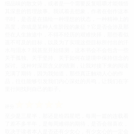
细品味的散文诗，或者是一个需要反复咀嚼才能领悟
其深意的哲理故事。我试着去想象，作者在创作这本
书时，是否是在描绘一种理想的状态，一种精神上的
高度，亦或是某种人生阶段的象征？它是否会涉及那
些在人生旅途中，不得不经历的艰难抉择，那些看似
遥不可及的目标，以及为了实现这些目标所付出的汗
水与泪水？我甚至开始猜测，这本书会不会包含一些
关于孤独、关于坚持、关于如何在逆境中保持信念的
探讨。这种对深层含义的猜测，让我对接下来的阅读
充满了期待，因为我知道，那些真正触动人心的作
品，往往能够引发我们内心深处的共鸣，让我们在字
里行间找到自己的影子。
☆
☆
☆
☆
☆
评分
至少是三星半，那还是给四星吧，每周一篇的连载看
了差不多半年，是每周难得的期待，是否会很喜欢，
取决于读者本人是否还有少女心，有少女心的一定会