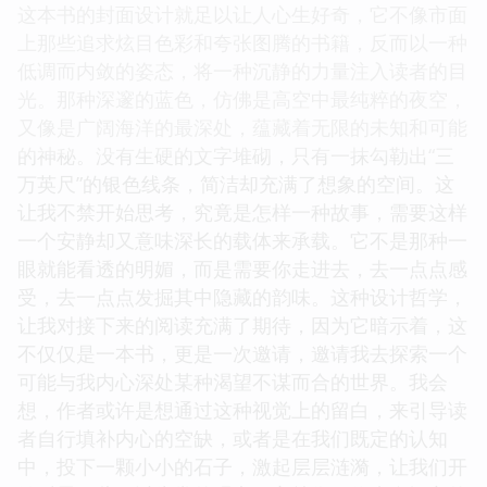
这本书的封面设计就足以让人心生好奇，它不像市面
上那些追求炫目色彩和夸张图腾的书籍，反而以一种
低调而内敛的姿态，将一种沉静的力量注入读者的目
光。那种深邃的蓝色，仿佛是高空中最纯粹的夜空，
又像是广阔海洋的最深处，蕴藏着无限的未知和可能
的神秘。没有生硬的文字堆砌，只有一抹勾勒出“三
万英尺”的银色线条，简洁却充满了想象的空间。这
让我不禁开始思考，究竟是怎样一种故事，需要这样
一个安静却又意味深长的载体来承载。它不是那种一
眼就能看透的明媚，而是需要你走进去，去一点点感
受，去一点点发掘其中隐藏的韵味。这种设计哲学，
让我对接下来的阅读充满了期待，因为它暗示着，这
不仅仅是一本书，更是一次邀请，邀请我去探索一个
可能与我内心深处某种渴望不谋而合的世界。我会
想，作者或许是想通过这种视觉上的留白，来引导读
者自行填补内心的空缺，或者是在我们既定的认知
中，投下一颗小小的石子，激起层层涟漪，让我们开