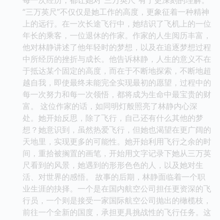
“三万英尺”不仅仅是她工作的高度，更象征着一种精神
上的远行。在一次长途飞行中，她结识了飞机上的一位
年长的乘客，一位退休的作家。作家的人生阅历丰富，
他对林静讲述了他年轻时的梦想，以及在追逐梦想过程
中所经历的挫折与成长。他告诉林静，人生的意义不在
于抵达某个固定的高度，而在于不断地探索，不断地超
越自我，即使最终未能完全实现最初的愿望，过程中的
每一次努力和每一次领悟，都将成为生命中最宝贵的财
富。 这位作家的话，如同明灯般照亮了林静内心深
处。她开始反思，除了飞行，自己还有什么其他的梦
想？她意识到，虽然热爱飞行，但她也渴望在更广阔的
天地里，实现更多的可能性。她开始利用飞行之余的时
间，重拾被搁置的画笔，开始用文字记录下她从三万英
尺看到的风景，她遇到的形形色色的人，以及她对生
活、对世界的感悟。 故事的后期，林静面临着一个职
业生涯的抉择。一个是在国内航空公司担任更资深的飞
行员，一个则是接受一家国际航空公司抛出的橄榄枝，
前往一个全新的国度，承担更具挑战性的飞行任务。这