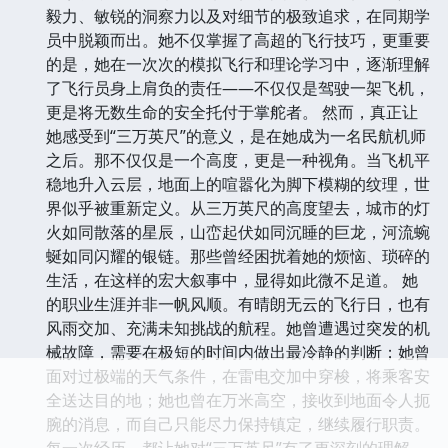
毅力、敏锐的洞察力以及对细节的极致追求，在同期学
员中脱颖而出。她不仅掌握了高超的飞行技巧，更重要
的是，她在一次次的模拟飞行和理论学习中，逐渐理解
了飞行员身上肩负的责任——不仅仅是驾驶一架飞机，
更是将无数生命的安全托付于掌舵者。 然而，真正让
她感受到“三万英尺”的意义，是在她成为一名民航机师
之后。那不仅仅是一个高度，更是一种视角。当飞机平
稳地升入云层，地面上的喧嚣化为脚下模糊的纹理，世
界似乎被重新定义。从三万英尺的高度望去，城市的灯
火如同散落的星辰，山峦起伏如同沉睡的巨龙，河流蜿
蜒如同闪耀的银链。那些曾经困扰着她的烦恼、琐碎的
生活，在这样的宏大叙事中，显得如此微不足道。 她
的职业生涯并非一帆风顺。有晴朗无云的飞行日，也有
风雨交加、充满未知挑战的航程。她曾遭遇过突发的机
械故障，需要在极短的时间内做出最冷静的判断；她曾
面对过极端的天气条件，在雷电交加中穿梭，将乘客安
全送达目的地；她也曾在万米高空，接收到地面令人扼
腕的消息，而自己只能尽力保持镇定，继续履行职责。
每一次经历，都让她对“三万英尺”有了更深刻的理解。