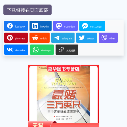
下载链接在页面底部
facebook
linkedin
mastodon
messenger
pinterest
reddit
telegram
twitter
viber
vkontakte
whatsapp
复制链接