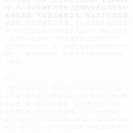
时，内心深处的挣扎与成长？我脑海中开始浮现各种
各样的画面：可能是在极寒之地，有人为了生存而艰
难跋涉；可能是在茫茫大海，有人在风暴中与命运抗
争；也可能是在城市的钢筋水泥丛林中，有人在日复
一日的平凡生活中，寻找着属于自己的那片“天空”。
无论具体内容如何，这个标题已经成功地在我心中勾
勒出了一幅宏伟的画卷，让我渴望去探索其中的每一
个细节。
☆
☆
☆
☆
☆
评分
这本书的装帧设计，透露出一种宁静而深沉的气质，
它不像市面上那些花哨夺目的书籍，反而以一种内敛
的姿态，吸引着目光的停留。“三万英尺”这个书名，
本身就具备一种强烈的画面感，它 evokes deep
feelings related to altitude, distance, and perhaps
even aspiration. 我不禁开始思考，作者是以何种方