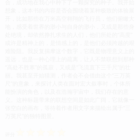
合，成功地在我心中种下了一颗探究的种子。我开始
想象，这本书的内容是否会围绕着某种极致的体验展
开，比如那些在万米高空翱翔的飞行员，他们俯瞰大
地，感受着世界的渺小与自身的渺小，又或是那些身
处绝境，却依然挣扎求生的人们，他们所处的“高度”
或许是精神上的，是情感上的，是他们必须跨越的艰
难险阻。我反复揣摩这个数字，它既是物理意义上的
遥远，也是一种心理上的疏离，让人不禁联想到那种
“高处不胜寒”的孤寂，又或是“飞流直下三千尺”的壮
丽。我甚至开始猜测，作者会不会借由这个“三万英
尺”的意象，来探讨人类在面对宏大叙事时，个体所
能扮演的角色，以及在浩瀚宇宙中，我们存在的意
义。这种标题带来的联想空间是如此广阔，它就像一
张空白的画布，等待着作者用文字来描绘出属于“三
万英尺”的独特图景。
☆
☆
☆
☆
☆
评分