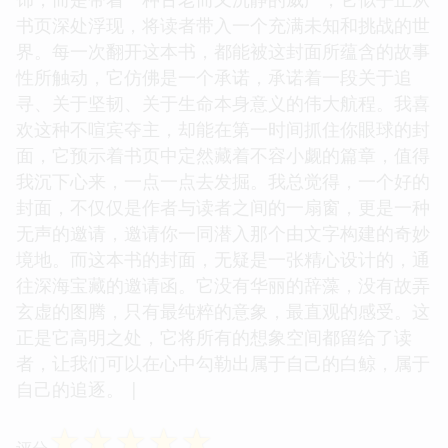
书页深处浮现，将读者带入一个充满未知和挑战的世
界。每一次翻开这本书，都能被这封面所蕴含的故事
性所触动，它仿佛是一个承诺，承诺着一段关于追
寻、关于坚韧、关于生命本身意义的伟大航程。我喜
欢这种不喧宾夺主，却能在第一时间抓住你眼球的封
面，它预示着书页中定然藏着不容小觑的篇章，值得
我沉下心来，一点一点去发掘。我总觉得，一个好的
封面，不仅仅是作者与读者之间的一扇窗，更是一种
无声的邀请，邀请你一同潜入那个由文字构建的奇妙
境地。而这本书的封面，无疑是一张精心设计的，通
往深海宝藏的邀请函。它没有华丽的辞藻，没有故弄
玄虚的图腾，只有最纯粹的意象，最直观的感受。这
正是它高明之处，它将所有的想象空间都留给了读
者，让我们可以在心中勾勒出属于自己的白鲸，属于
自己的追逐。 |
☆
☆
☆
☆
☆
评分