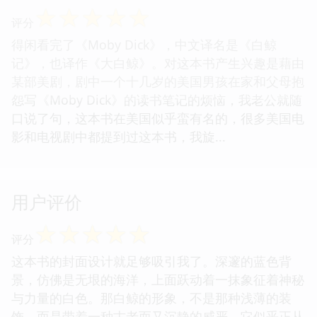
☆
☆
☆
☆
☆
评分
得闲看完了《Moby Dick》，中文译名是《白鲸
记》，也译作《大白鲸》。对这本书产生兴趣是藉由
某部美剧，剧中一个十几岁的美国男孩在家和父母抱
怨写《Moby Dick》的读书笔记的烦恼，我老公就随
口说了句，这本书在美国似乎蛮有名的，很多美国电
影和电视剧中都提到过这本书，我旋...
用户评价
☆
☆
☆
☆
☆
评分
这本书的封面设计就足够吸引我了。深邃的蓝色背
景，仿佛是无垠的海洋，上面跃动着一抹象征着神秘
与力量的白色。那白鲸的形象，不是那种浅薄的装
饰，而是带着一种古老而又沉静的威严，它似乎正从