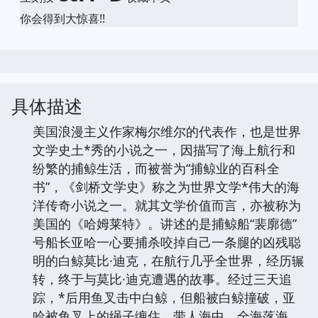
你会得到大惊喜!!
具体描述
美国浪漫主义作家梅尔维尔的代表作，也是世界
文学史土*秀的小说之一，因描写了海上航行和
纷繁的捕鲸生活，而被誉为“捕鲸业的百科全
书”，《剑桥文学史》称之为世界文学*伟大的海
洋传奇小说之一。就其文学价值而言，亦被称为
美国的《哈姆莱特》。讲述的是捕鲸船“裴廓德”
号船长亚哈一心要捕杀咬掉自己一条腿的凶残聪
明的白鲸莫比·迪克，在航行几乎全世界，经历辗
转，终于与莫比·迪克遭遇的故事。经过三天追
踪，*后用鱼叉击中白鲸，但船被白鲸撞破，亚
哈被鱼叉上的绳子缠住，带人海中。全海落海，