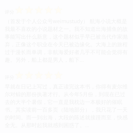
☆
☆
☆
☆
☆
评分
（首发于个人公众号weimustudy） 航海小说大概是
我最不喜欢的小说题材之一。我不知道出海捕鱼的故
事能写出什么新意，这个题材似乎早已被当代作家抛
弃，正像这个职业在今天已被边缘化。大海上的旅程
过于漫长而单调，非航海爱好者几乎不可能会觉得有
趣。另外，船上都是男人，船下...
☆
☆
☆
☆
☆
评分
早就在日记上写过，真正读完这本书，你得有麦尔维
尔对鲸的那份执著才行。从今年5月份，到现在已过
去的大半个暑假，它一直是我枕边一本极好的催眠
书。其实读前一百多页（陆地部分），我只花了一天
的时间。而一到出海，大段的陈述就接踵而至，快感
全无。从那时起我就感到困惑了。...