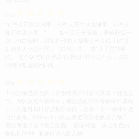
☆
☆
☆
☆
☆
评分
“有些人死在退潮里；有些人死在浅水滩里；有些人
却死在洪水里。” ——第一百三十五章，亚哈最后一
次追击白鲸时，对阻拦他的大副斯达巴克说 和许多
别的伟大小说不同，《白鲸》里，“爱”几乎是缺席
的。 这个字与它所代表的感情只在小说开头，以实
玛利向魁魁格剖白时...
☆
☆
☆
☆
☆
评分
上帝好像是故意的，在创造英雄时必为其添上邪魔之
气。所以麦克白被诛灭，赫拉克勒斯在毒痛中自取死
亡，凡是对着世界披荆斩棘的，总在一个不留神中把
自己捅杀。Moby-Dick的故事把背景板换成了海洋，
但没有逃出这个预言的圈。 扮演神魔一体之角色的
是船长Ahab. 他是传说式的人物...