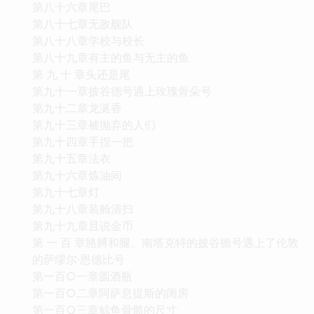
第八十六章尾巴
第八十七章无敌舰队
第八十八章学校与校长
第八十九章有主的鱼与无主的鱼
第 九 十 章头还是尾
第九十一章披谷德号遇上玫瑰骨朵号
第九十二章龙涎香
第九十三章被抛弃的人们
第九十四章手捏一把
第九十五章法衣
第九十六章炼油间
第九十七章灯
第九十八章装舱清扫
第九十九章且说金币
第 一 百 章胳膊和腿。南塔克特的披谷德号遇上了伦敦
的萨缪尔·恩德比号
第一百○一章圆酒瓶
第一百○二章阿萨息提斯的闺房
第一百○三章鲸鱼骨骼的尺寸