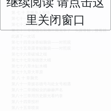
继续阅读 请点击这
第六十八章包被
第六十九章海葬
第 七 十 章狮身人面怪
里关闭窗口
第七十一章耶罗波安号的故事
第七十二章猴索
第七十三章斯德布和弗兰斯克宰了一头露脊鲸，接着就
此谈了一次话
第七十四章抹香鲸脑袋——对照观
第七十五章露脊鲸脑袋——对照观
第七十六章破城之槌
第七十七章海德堡大桶
第七十八章水缸水桶
第七十九章大草原
第 八 十 章脑壳
第八十一章披谷德号与处女号相遇
第八十二章捕鲸业的赫赫声名
第八十三章用历史眼光看约拿
第八十四章投杆
第八十五章喷泉