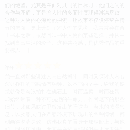
们的绝望。尤其是在面对共同的目标时，他们之间的
合作与矛盾，更是将人性的多面性展现得淋漓尽致。
这种对人物内心深处的探索，让故事不仅仅停留在情
节的层面，更上升到了对人性的思考。我常常会在合
上书本之后，依然回味书中人物的某些选择，并从中
找到自己生活的影子。这种共鸣感，是优秀作品的重
要标志。 |
☆
☆
☆
☆
☆
评分
我一直对那些讲述人与自然搏斗、同时又探讨人内心
深处挣扎的书籍情有独钟。这本书的文字，给我的感
觉就像是海浪拍打在礁石上，时而温柔，时而狂暴，
却始终带着一种不可抗拒的生命力。作者笔下的那些
细节，比如风吹过甲板发出的呼啸声，海水的咸湿气
息，以及船员们在严酷环境下展现出的各种情绪，都
刻画得淋漓尽致，仿佛我真的置身于那艘船上，与他
们一同经历风雨。尤其是在描写那些似乎永远无法到