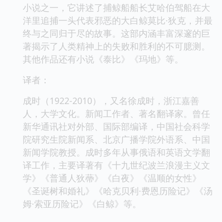
小说之一，它讲述了捕鲸船船长艾哈伯驾船在大
洋里追捕一头代表邪恶的大白鲸莫比·狄克，并最
终与之同归于尽的故事。这部内涵丰富深邃的巨
著揭示了人类精神上的失败和胜利的不可臆测。
其他作品还有小说《泰比》《玛地》等。
译者：
成时（1922-2010），又名徐成时，浙江嘉善
人，大学文化。新闻工作者、著名翻译家。曾任
新华通讯社对外部、国际部编译，中国社会科学
院研究生院新闻系、北京广播学院外语系、中国
新闻学院教授。成时多年从事俄语和英语文学翻
译工作，主要译著有《十九世纪波兰浪漫主义文
学》《普通人狄蔕》《白夜》《温顺的女性》
《圣诞树和婚礼》《哈克贝利·费恩历险记》《汤
姆·索亚历险记》《白鲸》等。