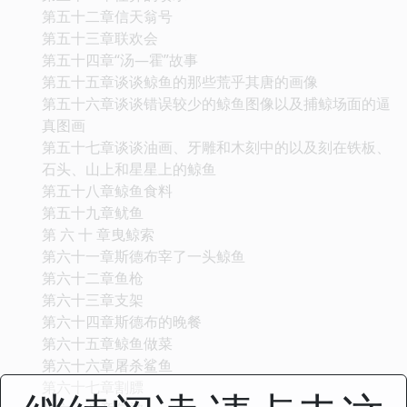
第五十二章信天翁号
第五十三章联欢会
第五十四章“汤—霍”故事
第五十五章谈谈鲸鱼的那些荒乎其唐的画像
第五十六章谈谈错误较少的鲸鱼图像以及捕鲸场面的逼
真图画
第五十七章谈谈油画、牙雕和木刻中的以及刻在铁板、
石头、山上和星星上的鲸鱼
第五十八章鲸鱼食料
第五十九章鱿鱼
第 六 十 章曳鲸索
第六十一章斯德布宰了一头鲸鱼
第六十二章鱼枪
第六十三章支架
第六十四章斯德布的晚餐
第六十五章鲸鱼做菜
第六十六章屠杀鲨鱼
第六十七章割膘