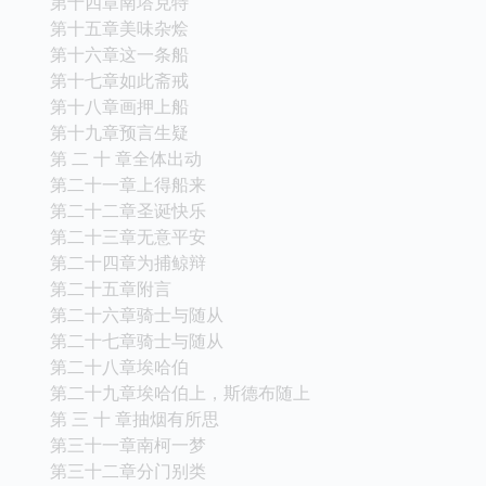
第十四章南塔克特
第十五章美味杂烩
第十六章这一条船
第十七章如此斋戒
第十八章画押上船
第十九章预言生疑
第 二 十 章全体出动
第二十一章上得船来
第二十二章圣诞快乐
第二十三章无意平安
第二十四章为捕鲸辩
第二十五章附言
第二十六章骑士与随从
第二十七章骑士与随从
第二十八章埃哈伯
第二十九章埃哈伯上，斯德布随上
第 三 十 章抽烟有所思
第三十一章南柯一梦
第三十二章分门别类