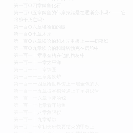
第一百○四章鲸鱼化石
第一百○五章鲸鱼的伟岸身躯是在逐渐变小吗? ——它
将趋于灭亡吗?
第一百○六章埃哈伯的腿
第一百○七章木匠
第一百○八章埃哈伯和木匠甲板上——初夜班
第一百○九章埃哈伯和斯塔勃克在房舱中
第一百一十章季奎格在他的棺材中
第一百一十一章太平洋
第一百一十二章铁匠
第一百一十三章熔铁炉
第一百一十四章给世界镀上一层金色的人
第一百一十五章披谷德号遇上了单身汉号
第一百一十六章垂死的鲸
第一百一十七章看守鲸鱼
第一百一十八章象限仪
第一百一十九章蜡烛
第一百二十章初夜班快要结束的甲板上