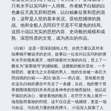
只有水手以实玛利一人得救。作者赋予白鲸的白
色象征天真无邪和恐怖，以白鲸象征善和恶的混
合，这即是人世的基本状况。亚哈想捕律的挑
战。他和全船人员同归于尽是不可避免的结局。
这部小说以充实的思想内容、史诗般的规模和成
熟、深思性质的文笔，成为杰出的作品。
《白鲸》 这是一部深刻描绘人性、自然力量以及对未
知事物不懈追求的史诗。故事以一位名叫以实玛利的青
年水手的视角展开，他怀揣着对大海的向往，登上了一
艘名为“裴廓德号”的捕鲸船。这艘船的船长亚哈，一个
独臂的、被复仇之火吞噬的男人，他的生命被一条巨大
而凶残的白鲸——莫比·迪克——所占据。 亚哈船长曾
在这头白鲸的袭击中失去了一条腿，从此，他的整个世
界都围绕着找到并杀死这条神奇的生物而旋转。他以近
乎疯狂的决心，驱使着他的船员，在茫茫大海上展开一
场危险而孤独的狩猎。这不仅仅是一场捕猎，更是一场
与命运、与自然力量的殊死搏斗。 小说深入探索了人