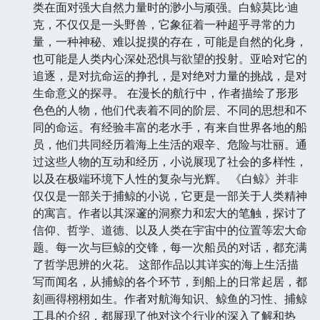
类在面对强大自然力量时的渺小与顽强。白鲸莫比·迪
克，不仅仅是一头野兽，它象征着一种超乎寻常的力
量，一种神秘、难以捉摸的存在，可能是自然的化身，
也可能是人类内心深处恐惧与欲望的投射。亚哈对它的
追逐，是对抗命运的挣扎，是对绝对力量的挑战，是对
生命意义的探寻。 在漫长的航行中，作者描绘了形形
色色的人物，他们代表着不同的阶层、不同的思想和不
同的命运。有经验丰富的老水手，有来自世界各地的船
员，他们共同经历着海上生活的艰辛、危险与壮丽。通
过这些人物的互动和经历，小说展现了社会的多样性，
以及在极端环境下人性的复杂与光辉。 《白鲸》并非
仅仅是一部关于捕鲸的小说，它更是一部关于人类精神
的寓言。作者以其深邃的洞察力和宏大的笔触，探讨了
信仰、哲学、道德、以及人类在宇宙中的位置等宏大命
题。每一次与巨鲸的交锋，每一次船员的对话，都充满
了哲学思辨的火花。 这部作品以其详实的海上生活描
写而闻名，从捕鲸的各个环节，到船上的日常起居，都
刻画得栩栩如生。作者对航海知识、鲸鱼的习性、捕鲸
工具的介绍，都展现了他对这个行业的深入了解和热