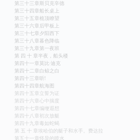
第三十三章斯贝克辛德
第三十四章船长桌上
第三十五章桅顶瞭望
第三十六章后甲板上
第三十七章夕阳西下
第三十八章暮色降临
第三十九章第一夜班
第 四 十 章半夜，船头楼
第四十一章莫比·迪克
第四十二章白鲸之白
第四十三章听!
第四十四章航海图
第四十五章立誓为证
第四十六章心中揣度
第四十七章编缏遐想
第四十八章初次放艇
第四十九章毒如蛇蝎
第 五 十 章埃哈伯的艇子和水手。费达拉
第五十一章怪异的喷水