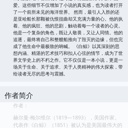
爱。这些细节不仅增加了小说的真实感，也为读者打开
了一个前所未见的海洋世界。 然而，最引人入胜的还
是亚哈船长那颗被仇恨扭曲却又充满力量的心。他的执
着、他的疯狂、他的悲剧，触动着每一个读者的心灵。
他是一个复杂的角色，既让人敬畏，又让人同情。他的
追逐，最终将自己和整艘船推向了毁灭的边缘，但也完
成了他生命中最极致的呐喊。 《白鲸》以其深刻的思
想内涵、精湛的艺术技巧和扣人心弦的情节，成为了世
界文学史上的不朽之作。它不仅仅是一本小说，更是一
场关于生命、关于追求、关于人类精神的伟大探索，带
给读者无尽的思考与震撼。
作者简介
作者：
赫尔曼·梅尔维尔（1819—1893），美国作家。
代表作《白鲸》（1851）被认为是美国最伟大的