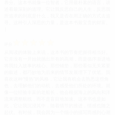
养分。这本书就像一位智者，它用最朴素的语言，讲
述着最深刻的道理。它让我反思自己的人生，反思我
所追求的到底是什么，我又是否在用正确的方式去追
寻。这种引人深思的力量，是这本书最宝贵的财富。
|
☆
☆
☆
☆
☆
评分
从阅读的体验上来说，这本书的节奏把握得相当好。
它并没有一开始就抛出所有的高潮，而是循序渐进地
将我拉入故事的核心。那些铺垫，那些看似无关紧要
的叙述，都巧妙地为后来的情节发展埋下了伏笔。我
喜欢这种“慢热”的风格，它让我有机会去熟悉这些角
色，去理解他们的动机，去感受他们所处的环境。就
像一位经验丰富的老船长，他会根据海上的风向和洋
流来调整航线，而不是盲目地加速。这本书也是如
此，它让我沉浸其中，随着情节的推进，情感也随之
起伏。有时候，我会因为一个细小的描写而感到心潮