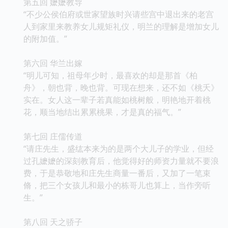
第五回 嬷嬷教导
“不少公侯伯府或世家望族时兴请些宫中退出来的老宫
人到家里来教养女儿规矩礼仪，明兰的理解是增加女儿
的附加值。”
第六回 华兰出嫁
“明儿可知，祖母年少时，最喜欢的却是那首《柏
舟》，朝也背，晚也背。可现在想来，还不如《桃夭》
实在。女人这一辈子若真能如桃树般，明艳地开着桃
花，顺当地结出累累桃果，才是真的福气。”
第七回 庄儒传道
“请庄先生，盛纮本来为的是两个大儿子的学业，但经
过孔嬷嬷的深刻教育后，他觉得好的师资力量就不要浪
费，于是恭敬地和庄先生商量一番后，又加了一笔束
脩，把三个女孩儿和最小的栋哥儿也算上，当作旁听
生。”
第八回 天之骄子