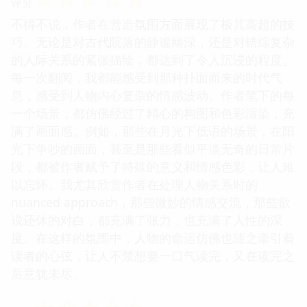
评分
不得不说，作者在营造氛围方面展现了极其高超的技
巧。无论是对古代院落的静谧幽深，还是对错综复杂
的人际关系的紧张描绘，都达到了令人沉浸的程度。
每一次翻阅，我都能感受到那种扑面而来的时代气
息，感受到人物内心复杂的情感波动。作者笔下的每
一个场景，都仿佛经过了精心的构图和色彩渲染，充
满了画面感。例如，那些在月光下低语的场景，在阳
光下争吵的画面，甚至是那些看似平淡无奇的日常片
段，都被作者赋予了特殊的意义和情感色彩，让人难
以忘怀。我尤其欣赏作者在处理人物关系时的
nuanced approach，那些微妙的情感交流，那些欲
说还休的对白，都充满了张力，也充满了人性的深
度。在这样的氛围中，人物的命运仿佛也随之牵引着
读者的心弦，让人不禁想要一口气读完，又在读完之
后意犹未尽。