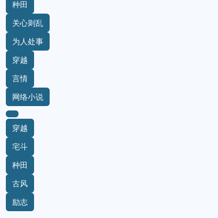
种田
关心则乱
为人处事
穿越
言情
网络小说
穿越
宅斗
种田
古风
励志