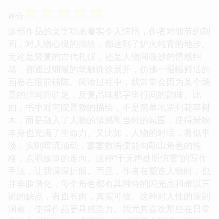
☆
☆
☆
☆
☆
评分
这部作品的文字功底着实令人惊艳，作者对细节的刻
画，对人物心境的描绘，都达到了炉火纯青的地步。
无论是繁复的古代礼仪，还是人物间微妙的情感纠
葛，都通过细腻的笔触徐徐展开，仿佛一幅幅鲜活的
画卷在眼前铺陈。阅读过程中，我常常会因为某个场
景的描写而驻足，反复品味那字里行间的韵味。比
如，书中对宅院景致的描绘，不是简单地罗列花草树
木，而是融入了人物的情感和当时的氛围，使得景物
本身也充满了生命力。又比如，人物的对话，看似平
淡，实则暗流涌动，寥寥数语便能勾勒出角色的性
格，点明故事的走向。这种“于无声处听惊雷”的写作
手法，让我深深折服。而且，作者在塑造人物时，也
并非脸谱化，每个角色都有其独特的闪光点和难以言
说的缺点，有血有肉，真实可信。这种对人性的深刻
洞察，使得作品更具感染力。我尤其喜欢那些在日常