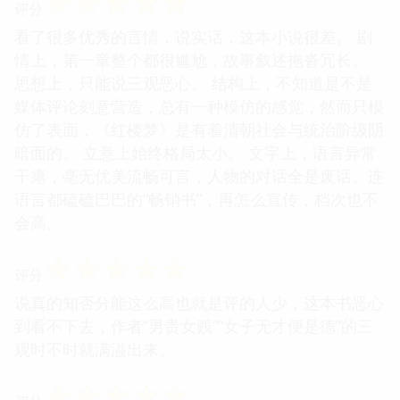
☆
☆
☆
☆
☆
评分
看了很多优秀的言情，说实话，这本小说很差。 剧
情上，第一章整个都很尴尬，故事叙述拖沓冗长。
思想上，只能说三观恶心。 结构上，不知道是不是
媒体评论刻意营造，总有一种模仿的感觉，然而只模
仿了表面，《红楼梦》是有着清朝社会与统治阶级阴
暗面的。 立意上始终格局太小。 文字上，语言异常
干瘪，毫无优美流畅可言，人物的对话全是废话。连
语言都磕磕巴巴的“畅销书”，再怎么宣传，档次也不
会高。
☆
☆
☆
☆
☆
评分
说真的知否分能这么高也就是评的人少，这本书恶心
到看不下去，作者“男贵女贱”“女子无才便是德”的三
观时不时就满溢出来。
☆
☆
☆
☆
☆