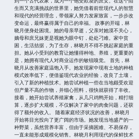
到一个古代农家，成为一个饱受欺凌的庶女。在这个陌
生而又充满挑战的世界里，她凭借着前世现代人的智慧
和现代的经营理念，带领家人努力发家致富，一步步改
变命运，最终赢得属于自己的幸福。 故事的开端，林
晓月便身处困境。她的母亲早逝，父亲对她漠不关心，
嫡母和庶兄妹更是视她为眼中钉，处处刁难。家中贫
困，生活拮据，为了生存，林晓月不得不挑起家庭的重
担。她从小受到的教育让她懂得种地、养殖，更重要的
是，她拥有现代人对商业运作的敏锐嗅觉。 首先，林
晓月从改善家庭温饱入手。她发现家中现有土地的种植
模式效率低下，便借鉴现代农业的经验，改良了土壤，
引入了新的种植技术。她尝试种植一些在当地颇受欢迎
但产量不高的作物，并细心照料，很快就获得了丰收。
接着，她开始尝试养殖家禽，从几只鸡鸭开始，精打细
算，逐步扩大规模，不仅解决了家中的肉食问题，还获
得了额外的收入。 随着家庭经济状况的改善，林晓月
开始将目光投向了更广阔的市场。她发现当地盛产的一
种野菜，虽然营养丰富，但由于采摘困难、不易保存，
一直未能形成规模化销售。林晓月利用现代的保鲜技术