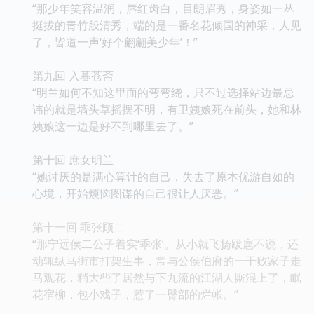
“那少年笑容温润，唇红齿白，目朗眉秀，身姿如一丛
挺拔的青竹般清秀，端的是一番名花倾国的神采，人见
了，皆道一声‘好个翩翩美少年’！”
第九回 入暮苍斋
“明兰如何不知这里面的弯弯绕，只不过选择站边最忌
讳的就是墙头草摇摆不明，有卫姨娘死在前头，她和林
姨娘这一边是好不到哪里去了。”
第十回 庶女明兰
“她讨厌的是满心算计的自己，失去了原本优游自如的
心境，开始烦恼图谋的自己很让人厌恶。”
第十一回 乖张顾二
“那宁远侯二公子着实‘乖张’。从小就飞扬跋扈不说，还
动辄纵马街市打架生事，常与公侯伯府的一干败家子走
马观花，稍大些了居然与下九流的江湖人厮混上了，眠
花宿柳，包小戏子，惹了一臀部的烂帐。”