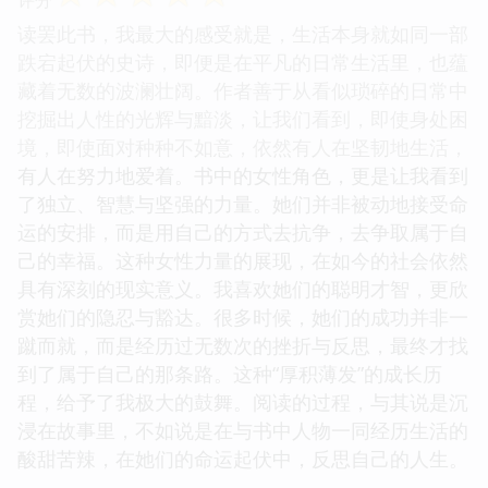
评分
读罢此书，我最大的感受就是，生活本身就如同一部
跌宕起伏的史诗，即便是在平凡的日常生活里，也蕴
藏着无数的波澜壮阔。作者善于从看似琐碎的日常中
挖掘出人性的光辉与黯淡，让我们看到，即使身处困
境，即使面对种种不如意，依然有人在坚韧地生活，
有人在努力地爱着。书中的女性角色，更是让我看到
了独立、智慧与坚强的力量。她们并非被动地接受命
运的安排，而是用自己的方式去抗争，去争取属于自
己的幸福。这种女性力量的展现，在如今的社会依然
具有深刻的现实意义。我喜欢她们的聪明才智，更欣
赏她们的隐忍与豁达。很多时候，她们的成功并非一
蹴而就，而是经历过无数次的挫折与反思，最终才找
到了属于自己的那条路。这种“厚积薄发”的成长历
程，给予了我极大的鼓舞。阅读的过程，与其说是沉
浸在故事里，不如说是在与书中人物一同经历生活的
酸甜苦辣，在她们的命运起伏中，反思自己的人生。