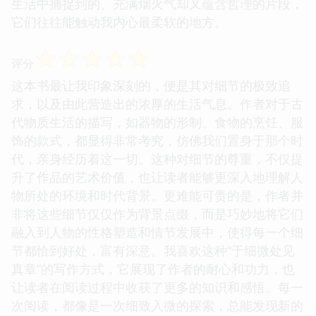
生活中捕捉到的、充满烟火气却又蕴含哲理的片段，
它们往往能触动我内心最柔软的地方。
☆
☆
☆
☆
☆
评分
这本书最让我印象深刻的，便是其对细节的极致追
求，以及由此营造出的浓厚的生活气息。作者对于古
代物质生活的描写，如器物的形制、食物的烹饪、服
饰的款式，都显得非常考究，仿佛我们置身于那个时
代，亲身经历着这一切。这种对细节的尊重，不仅提
升了作品的艺术价值，也让读者能够更深入地理解人
物所处的环境和时代背景。更难能可贵的是，作者并
非将这些细节仅仅作为背景点缀，而是巧妙地将它们
融入到人物的性格塑造和情节发展中，使得每一个细
节都恰到好处，富有深意。我喜欢这种“于细微处见
真章”的写作方式，它展现了作者的耐心和功力，也
让读者在阅读过程中收获了更多的知识和感悟。每一
次阅读，都像是一次细致入微的探索，总能发现新的