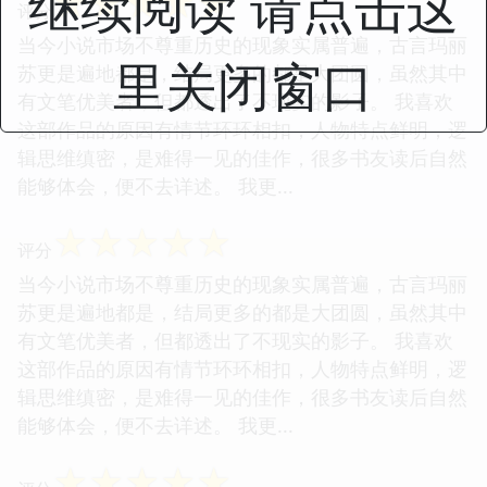
继续阅读 请点击这
☆
☆
☆
☆
☆
评分
当今小说市场不尊重历史的现象实属普遍，古言玛丽
里关闭窗口
苏更是遍地都是，结局更多的都是大团圆，虽然其中
有文笔优美者，但都透出了不现实的影子。 我喜欢
这部作品的原因有情节环环相扣，人物特点鲜明，逻
辑思维缜密，是难得一见的佳作，很多书友读后自然
能够体会，便不去详述。 我更...
☆
☆
☆
☆
☆
评分
当今小说市场不尊重历史的现象实属普遍，古言玛丽
苏更是遍地都是，结局更多的都是大团圆，虽然其中
有文笔优美者，但都透出了不现实的影子。 我喜欢
这部作品的原因有情节环环相扣，人物特点鲜明，逻
辑思维缜密，是难得一见的佳作，很多书友读后自然
能够体会，便不去详述。 我更...
☆
☆
☆
☆
☆