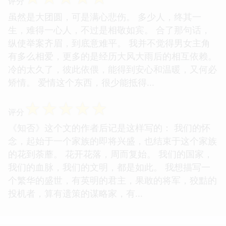
评分
虽然是大团圆，可是满心悲伤。 多少人，终其一
生，难得一心人，不过是相敬如宾。 合了那句话，
纵使举案齐眉，到底意难平。 我并不觉得男女主角
有多么相爱，更多的是经历大风大雨后的相互依赖。
冷的太久了，彼此依偎，能得到安心和温暖，又何必
矫情。 爱情这个东西，很少能抵得...
☆
☆
☆
☆
☆
评分
《知否》这个文的作者后记是这样写的： 我们的怀
念，起始于一个家族的即将兴盛，也结束于这个家族
的花到荼蘼。 花开花落，周而复始。 我们的国家，
我们的血脉，我们的文明，都是如此。 我想描写一
个繁华的盛世，有英明的君主，果敢的将军，狡黠的
投机者，算有遗策的谋略家，有...