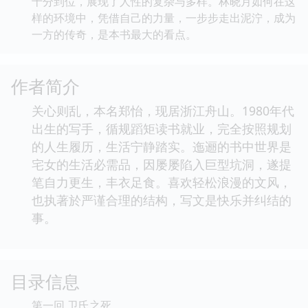
十分到位，展现了人性的复杂与多样。林晓月如何在这
样的环境中，凭借自己的力量，一步步走出泥泞，成为
一方的传奇，是本书最大的看点。
作者简介
关心则乱，本名郑怡，现居浙江舟山。1980年代
出生的写手，循规蹈矩读书就业，完全按照规划
的人生履历，生活宁静踏实。迤逦的书中世界是
宅女的生活必需品，因屡屡陷入巨型坑洞，遂提
笔自力更生，丰衣足食。喜欢轻松浪漫的文风，
也执著於严谨合理的结构，写文是快乐并纠结的
事。
目录信息
第一回 卫氏之死