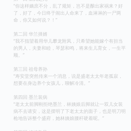
“你这样嫡庶不分，乱了规矩，岂不是酿出家祸来？好
了，好了，今日终于闹出人命来了，血淋淋的一尸两
命，你又如何说？！”
第二回 华兰择婿
“我不指望着用华儿攀龙附凤，只希望她能嫁个有担当
的男人，夫妻和睦，琴瑟和鸣，将来生儿育女，一生平
顺。”
第三回 祖母养孙
“寿安堂突然传来一个消息，说是盛老太太年老孤寂，
想要在身边养个女孩儿，聊解冷清。”
第四回 墨兰装病
“老太太前脚刚拒绝墨兰，林姨娘后脚就让一双儿女装
病不去请安，这是摆明了下老太太的面子，也是明刀明
枪地告诉整个盛府，她林姨娘腰杆硬着呢。”