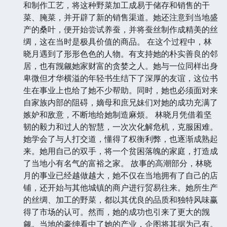
和制作工艺，将这种野菜加工成易于储存和销售的干
菜、腌菜，并开辟了新的销售渠道。她还注意到当地盛
产的桑叶，便开始尝试养蚕，并将蚕丝制作成精美的丝
绸，这在当时是极具价值的商品。 在这个过程中，林
晓月遇到了形形色色的人物。有支持她的朴实善良的邻
居，也有觊觎她家财富的贪婪之人。她与一位同样出身
卑微但才华横溢的年轻书生结下了深厚的友谊，这位书
生在事业上也给了她不少帮助。同时，她也必须面对来
自家族内部的阻碍，嫡母和庶兄妹们对她的成功充满了
嫉妒和敌意，不断地给她制造麻烦。 林晓月凭借着坚
韧的毅力和过人的智慧，一次次化解危机，克服困难。
她学会了与人打交道，懂得了权衡利弊，也逐渐成熟起
来。她用自己的双手，将一个贫困落魄的家庭，打造成
了当地小有名气的富裕之家。 故事的高潮部分，林晓
月的事业已经越做越大，她不仅在当地拥有了自己的店
铺，还开始与其他城镇的商户进行贸易往来。她所生产
的丝绸、加工的野菜，都以其优良的品质和独特风味赢
得了市场的认可。然而，她的成功也引来了更大的觊
觎。当地的豪绅看中了她的产业，企图将其据为己有。