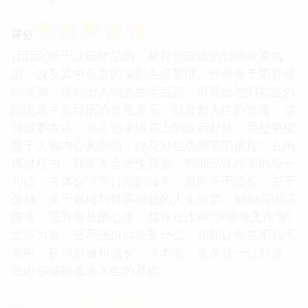
☆
☆
☆
☆
☆
评分
让我沉醉于这部作品的，是其所营造的独特叙事氛
围，以及其中蕴含的深刻生活哲理。作者善于用舒缓
的笔调，描绘出人物的生活百态，展现出他们在各自
的境遇中所经历的喜怒哀乐，以及对人生的思考。这
种叙事方式，并非追求情节上的跌宕起伏，而是更侧
重于人物内心的刻画，以及对生活细节的捕捉。在阅
读过程中，我常常会放慢脚步，细细品味作者的每一
句话，去体会字里行间的深意。那些关于成长、关于
选择、关于如何与世界相处的人生智慧，都如同涓涓
细流，滋养着我的心灵。我喜欢这种“润物细无声”的
文学力量，它不强迫你接受什么，却能让你在不知不
觉中，获得启迪和成长。这本书，更像是一位智者，
在向你娓娓道来人生的真谛。
☆
☆
☆
☆
☆