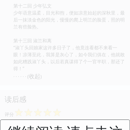
第十二回 少年弘文
少年语意温柔，目光和煦，便如凉意始起的深秋里，最
后一抹淡金色的阳光，慢慢的爬上明兰的脸蛋，照的明
兰有些脸热。
第十三回 淑兰和离
“淑丫头回娘家这许多日子了，他竟连看都不来看一
眼！凉薄至此，我算是灰心了，如今我们俱在，他就敢
如此糟践淑丫头，以后若真谋得了个一官半职，那还了
得！”
收起
· · · · · · (
)
读后感
☆
☆
☆
☆
☆
评分