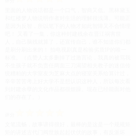
评分
里面的人物说话都是一个口气，智商又低。黑林黛玉
和红楼梦人物说明作者对生活的理解很浅薄。可能正
是因为反智，所以笔下的人物才如此智障又不合情理
吧！ 又看了一集，你这种封建残余在晋江祸害世
人，自己脑残就算了，还宣传自己，谁不知道你们都
是刷分刷出来的！ 拍电视剧真是检验劣质IP的唯一
标准。（点赞人太多删掉了过激言论，我真的被骂我
不生孩子就不负责任两面三刀渴望相夫教子的迷信传
统糟粕的大学室友为芝麻大点的寝室关系给算计过，
辛辛苦苦考上好大学不是想认识这种人，所以每次看
到封建余孽的文化作品都很烦躁。现在已经能面对他
们的存在了。）
☆
☆
☆
☆
☆
评分
文笔流畅，故事讲得很好，最棒的是这是一个规规矩
矩的讲述古代门阀世族起起伏伏的故事，有反派坏