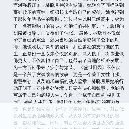
面对强权压迫，林晓月并没有退缩。她联合了同样受到
豪绅欺压的百姓，组织起来争取自己的权益。她也得到
了那位年轻书生的帮助，这位书生此时已经高中，成为
了一名有影响力的官员。在他们的共同努力下，豪绅的
阴谋被揭穿，正义得到了伸张。 最终，林晓月不仅保
护了自己的家业，还为当地的百姓争取到了公平的对
待。她也收获了真挚的爱情，那位曾经的支持她的书
生，正是她一直以来心仪的对象。两人携手，将事业做
得更大，不仅富裕了自己，也带动了当地的经济发展，
为一方百姓带来了安宁与繁荣。 《盛世田园》不仅仅
是一个关于发家致富的故事，更是一个关于女性自强、
智慧生存、以及追求幸福的动人篇章。林晓月用她的行
动证明了，即使身处逆境，只要有决心和智慧，也能书
写属于自己的辉煌人生，创造一个属于自己的“盛世田
园”。她的人生轨迹，是对“女子无才便是德”的有力反
驳，也是对独立自主女性的完美诠释。故事中，对古代
农村生活的描绘细致入微，从农耕的辛劳到市井的喧
嚣，都栩栩如生。同时，对古代社会人情世故的刻画也