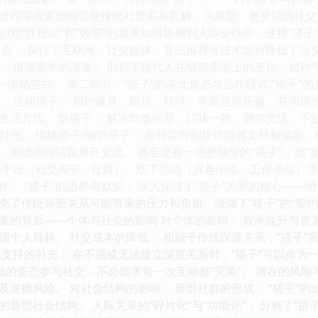
进程等因素如何促使传统社群关系瓦解，为新型、更灵活的社交方
们对“性价比”和“效率”的追求如何延伸到人际交往中，使得“搭
社会： 探讨了互联网、社交媒体、算法推荐等技术如何降低了社
。 情感需求的演变： 剖析了现代人在情感需求上的变化，如对“
一情感空白。 第二部分：“搭子”的多元形态与运作模式 “搭子”
。 运动搭子： 相约健身、跑步、打球，享受运动乐趣，共同进步
生活方式。 饭搭子： 解决吃饭问题，口味一致，偶尔交流，不涉
时光。 情绪搭子/倾听搭子： 在特定时刻提供情感支持和倾听，
围绕共同话题展开交流。 甚至还有一些更细分的“搭子”，如“遛狗
上平台（社交APP、社群）、线下活动（兴趣小组、工作单位）等途
。 “搭子”的边界与默契： 深入探讨了“搭子”关系的核心——
免了传统亲密关系可能带来的压力和负担。强调了“搭子”的“契
现象的背后——个体与社会的影响 对个体的影响： 效率提升与资
现个人目标。 社交成本的降低： 相较于传统深度关系，“搭子
感支持的补充： 在不愿或无法建立深度关系时，“搭子”可以作为
低的姿态参与社交，不必追求每一次互动都“完美”。 潜在的风险
及道德风险。 对社会结构的影响： 新型社群的形成： “搭子”
新型社会结构。 人际关系的“碎片化”与“功能化”： 分析了“