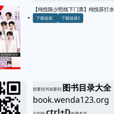
【纯悦陈少熙线下门票】纯悦苏打水ph9
下载链接1
下载链接2
图书目录大全
想要找书就要到
book.wenda123.org
ctrl+D
立刻按
收藏本页