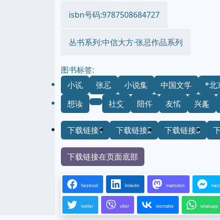
isbn号码:9787508684727
丛书系列:中信大方·张忌作品系列
图书标签:
小说
张忌
小说集
中国文学
*北
想读
社交
陪伴
友情
兴趣
下载链接1
下载链接2
下载链接3
下载链接在页面底部
facebook
linkedin
mastodon
mes
twitter
viber
vkontakte
whatsapp