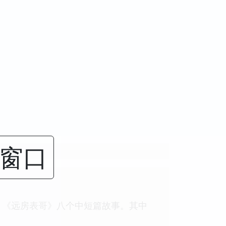
闭窗口
》《远房表哥》八个中短篇故事。其中