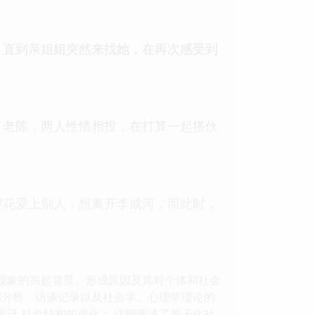
。直到亲姐姐突然来找她，在再次感受到
了老陈，两人性情相投，在打算一起搭伙
樱花爱上别人，想离开李成河，而此时，
交现象的兴起背景、形成原因及其对个体和社会
案例分析、访谈记录以及社会学、心理学理论的
变迁 社会结构的变化： 详细阐述了原子化社