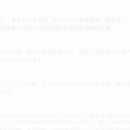
别人，童年生活不幸福，长大后与人有疏离感，朋友很少
原来家人寻她只是想让她给生病的弟弟移植骨髓……
后独自生活，靠与人搭档打牌为生。她在一次牌局中认识
搭子小美却出事了……
花去了一个小渔村。女儿却在村人的嫉妒中被淹死。妻子
决定……
社会人际关系新形态的图书。它深入剖析了“搭子”这一新兴社
本书以当下社会中普遍存在的“搭子”现象为切入点，通过大量的
的多元面貌。 第一部分：为何出现“搭子”？——时代背景与社会