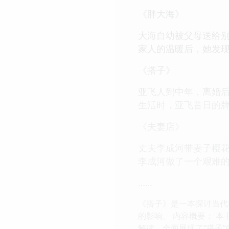
《胖大海》
大海自幼被父母送给
家人的温暖后，她发现
《搭子》
亚飞人到中年，离婚
生活时，亚飞昔日的牌
《夫妻店》
丈夫李成河带妻子樱
李成河做了一个艰难的
……
《搭子》是一本探讨当代
的影响。 内容概要： 
解读，全面展现了“搭子”