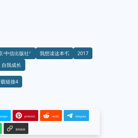
京·中信出版社*
我想读这本书
2017
自我成长
下载链接4
senger
pinterest
reddit
telegram
复制链接