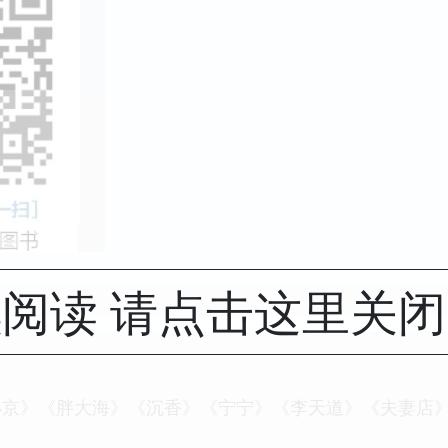
阅读 请点击这里关
小京》《胖大海》《沉香》《宁宁》《李天道》《夫妻店