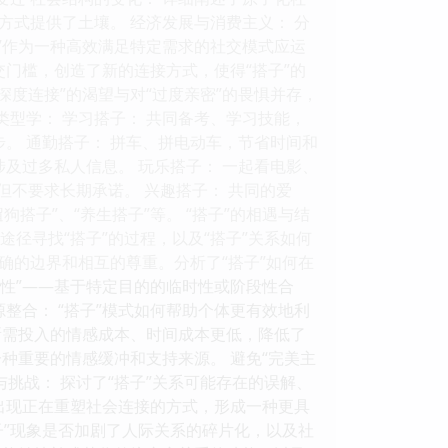
式提供了土壤。 经济发展与消费主义： 分
子”作为一种高效满足特定需求的社交模式应运
交门槛，创造了新的连接方式，使得“搭子”的
深度连接”的渴望与对“过度亲密”的畏惧并存，
的类型学： 学习搭子： 共同备考、学习技能，
。 通勤搭子： 拼车、拼电动车，节省时间和
及过多私人信息。 玩乐搭子： 一起看电影、
但不要求长期承诺。 兴趣搭子： 共同的爱
搭子”、“养生搭子”等。 “搭子”的相遇与结
径寻找“搭子”的过程，以及“搭子”关系如何
明确的边界和相互的尊重。分析了“搭子”如何在
约性”——基于特定目的的临时性或阶段性合
源整合： “搭子”模式如何帮助个体更有效地利
”所需投入的情感成本、时间成本更低，降低了
一种重要的情感缓冲和支持来源。 避免“完美主
与挑战： 探讨了“搭子”关系可能存在的误解、
的出现正在重塑社会连接的方式，形成一种更具
搭子”现象是否加剧了人际关系的碎片化，以及社