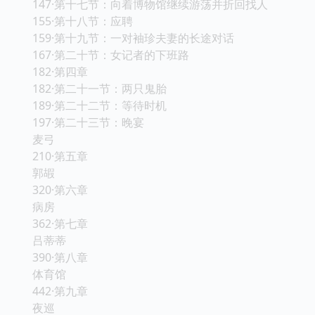
147·第十七节：向着博物馆继续游荡并折回找人
155·第十八节：应聘
159·第十九节：一对袖珍夫妻的长途对话
167·第二十节：女记者的下班路
182·第四章
182·第二十一节：两只鬼胎
189·第二十二节：等待时机
197·第二十三节：晚宴
麦弓
210·第五章
郭嘏
320·第六章
病房
362·第七章
吕蒂蒂
390·第八章
体育馆
442·第九章
夜巡