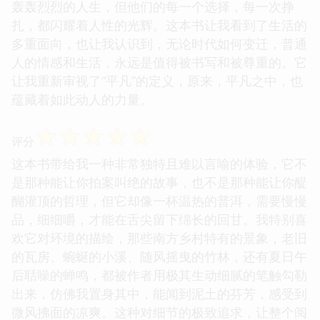
轰轰烈烈的人生，但他们的每一个选择，每一次挣
扎，都闪耀着人性的光辉。这本书让我看到了生活的
多重面向，也让我认识到，无论时代如何变迁，普通
人的情感和生活，永远是值得被书写和被尊重的。它
让我重新审视了“平凡”的定义，原来，平凡之中，也
蕴藏着如此动人的力量。
☆
☆
☆
☆
☆
评分
这本书带给我一种非常独特且难以言喻的体验，它不
是那种能让你拍案叫绝的故事，也不是那种能让你醍
醐灌顶的哲理，但它却像一杯温热的普洱，需要慢慢
品，细细嚼，才能在舌尖留下绵长的回甘。我特别喜
欢它对环境的描绘，那些南方乡村特有的景象，老旧
的瓦房、蜿蜒的小溪、随风摇曳的竹林，还有夏日午
后聒噪的蝉鸣，都被作者用极其生动细腻的笔触勾勒
出来，仿佛我置身其中，能闻到泥土的芬芳，感受到
微风拂面的凉爽。这种对细节的极致追求，让整个阅