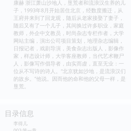
康赫 浙江萧山沙地人，垦荒者和流浪汉生养的儿
子，1993年8月开始居住北京，经数度搬迁，从
王府井来到了回龙观，随后从老家接娶了妻子，
随后又有了一个儿子，其间换过许多职业，家庭
教师，外企中文教员，时尚杂志专栏作者，大学
网站主编，演出公司项目策划，地理杂志编辑，
日报记者，戏剧导演，美食杂志出版人，影像作
家，样态设计师，大学客座教师，当代艺术鞭尸
人，影像写作倡导者，由实而虚，直至无业：一
位从不写诗的诗人。“北京犹如沙地，是流浪汉们
的故乡。”他说。因而他的命和他的父母一样，是
垦荒。
目录信息
李得儿
002·第一章