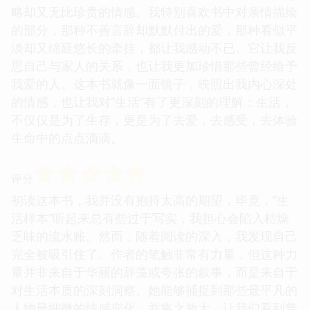
略却又无比珍贵的情感。我特别喜欢书中对亲情描绘
的部分，那种不善言辞却默默付出的爱，那种看似平
淡却又绵延悠长的牵挂，都让我感动不已。它让我反
思自己与家人的关系，也让我更加珍惜那些曾经给予
我爱的人。这本书就像一面镜子，映照出我内心深处
的情感，也让我对“生活”有了更深刻的理解：生活，
不仅仅是为了生存，更是为了去爱，去感受，去体验
生命中的点点滴滴。
☆
☆
☆
☆
☆
评分
初读这本书，我并没有抱持太高的期望，毕竟，“生
活样本”听起来总有些过于写实，我担心会陷入枯燥
乏味的流水账。然而，随着阅读的深入，我发现自己
完全被吸引住了。作者的笔触非常有力量，但这种力
量并非来自于华丽的辞藻或夸张的叙事，而是来自于
对生活本质的深刻洞察。她能够捕捉到那些最平凡的
人物最细微的情感变化，并将之放大，让我们看到普