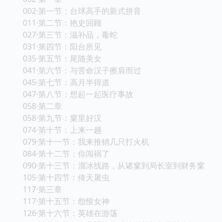
002·第一节：台球高手的新式拼音
011·第二节：艳史回顾
027·第三节：滋补品，毒蛇
031·第四节：阳台所见
035·第五节：尾随美女
041·第六节：与苦命汉子擦肩而过
045·第七节：高月半得道
047·第八节：想起一起医疗事故
058·第二章
058·第九节：窠里好汉
074·第十节：上来一趟
079·第十一节：我来推销几只打火机
084·第十二节：你闯祸了
090·第十三节：溜冰线路，从诸窠到局长室到财务窠
105·第十四节：倚天屠虫
117·第三章
117·第十五节：怨恨女神
126·第十六节：英雄在游荡