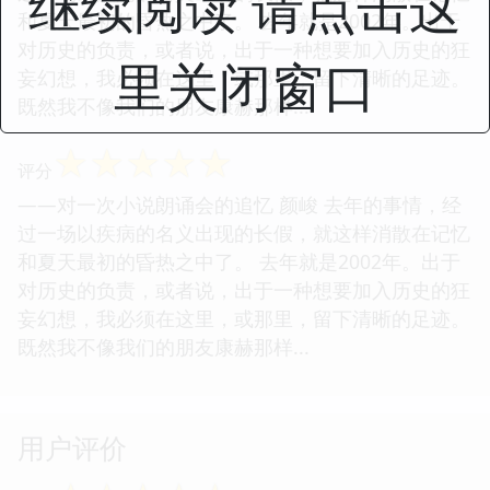
继续阅读 请点击这
和夏天最初的昏热之中了。 去年就是2002年。出于
对历史的负责，或者说，出于一种想要加入历史的狂
里关闭窗口
妄幻想，我必须在这里，或那里，留下清晰的足迹。
既然我不像我们的朋友康赫那样...
☆
☆
☆
☆
☆
评分
——对一次小说朗诵会的追忆 颜峻 去年的事情，经
过一场以疾病的名义出现的长假，就这样消散在记忆
和夏天最初的昏热之中了。 去年就是2002年。出于
对历史的负责，或者说，出于一种想要加入历史的狂
妄幻想，我必须在这里，或那里，留下清晰的足迹。
既然我不像我们的朋友康赫那样...
用户评价