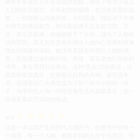
种非常客观却又不失温情的笔触，描绘了南方小镇上
人们的生活状态。没有刻意的煽情，也没有生硬的说
教，一切都那么自然而然，水到渠成。我惊讶于作者
对细节的捕捉能力，那些看似微不足道的习惯、言
语，甚至是眼神，都被她赋予了生命，成为了人物鲜
活的写照。我尤其欣赏她在描绘人物内心世界时所展
现出的细腻与深刻。她没有直接告诉我们人物的感
受，而是通过他们的行动、表情，甚至是他们所处的
环境，来引导我们去体会。这种“意会”式的表达，让
我觉得更加真实，也更能引起我的共鸣。读完这本
书，我感觉自己仿佛也成为了那个南方小镇的一份
子，与书中的人物一同经历着生活的喜怒哀乐，也一
同感受着岁月流转的痕迹。
☆
☆
☆
☆
☆
评分
这是一本让我产生强烈代入感的书，仿佛书中的每一
个场景，每一个人物，都曾在我的人生中出现过。作