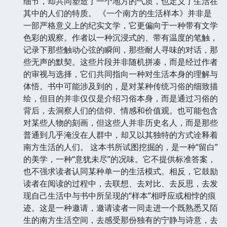
细节，却共同塑造了一个地方的气质，也定义了生活在
其中的人们的特质。 《一个南方的生活样本》并非是
一部严格意义上的纪实文学，它更偏向于一种带有文学
色彩的观察。作者以一种沉浸式的、带有温度的笔触，
记录下那些触动心弦的瞬间，那些耐人寻味的对话，那
些无声的默契。这些片段并非随机拼凑，而是经过作者
的审视与选择，它们共同指向一种对生活本身的理解与
体悟。书中可能涉及到的，是对某种传统习俗的细致描
绘，但目的并非仅仅是介绍习俗本身，而是通过习俗的
背后，去洞察人们的信仰、情感和价值观。也可能包含
对某些人物的刻画，但这些人并非历史名人，而是那些
普通到几乎淹没在人群中，却又以其独特的方式诠释着
南方生活的人们。 这本书所试图挖掘的，是一种“留白”
的美学，一种“意犹未尽”的况味。它不提供标准答案，
也不强求读者认同某种单一的生活模式。相反，它鼓励
读者在阅读的过程中，去联想、去对比、去反思，去发
现自己生活中与书中所呈现的“样本”相呼应或相悖的痕
迹。这是一种邀请，邀请读者一同走进一个既熟悉又陌
生的南方生活空间，去感受那份独有的宁静与诗意，去