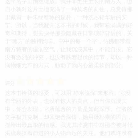
这个名字里悄然绽放。我并非土生土长的南方人，但
自小就对这片土地充满了一种莫名的向往，总觉得那
里藏着一种未经雕琢的质朴，一种洗尽铅华后的安
宁。所以，当我翻开这本书的时候，我带着满满的好
奇和期待，想去探寻那些隐藏在日常琐碎背后的，关
于“南方”的独特韵味。书中的每一个字，仿佛都带着
南方特有的湿润空气，让我沉浸其中，不能自拔。它
没有激烈的冲突，也没有跌宕起伏的情节，却以一种
润物细无声的方式，触动了我内心最柔软的部分。
☆
☆
☆
☆
☆
评分
这本书给我的感受，可以用“静水流深”来形容。它没
有华丽的外表，也没有惊人的卖点，但当你沉浸其
中，你会发现，它所蕴含的力量是如此深厚。作者的
文字极其克制，却又饱含深情，她用最朴素的语言，
描绘出最真挚的情感。我尤其欣赏书中对那些被时代
洪流裹挟着前进的小人物命运的关注。他们或许没有