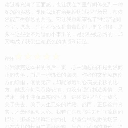
读过程充满了画面感，也让我在字里行间体会到一种
深沉的乡愁，即便我没有亲身经历过那些场景，却依
然能产生强烈的共鸣。它让我重新审视了“生活”这两
个字，原来，生活不仅仅是轰轰烈烈，更多时候，是
藏在这些微不足道的小事里的，是那些被忽略的，却
又构成了我们生命底色的情感和记忆。
☆
☆
☆
☆
☆
评分
当我读完这本书的最后一页，心中涌起的不是戛然而
止的失落，而是一种绵长的回味。作者的文笔就像南
方的细雨，润物无声，却能渗透到心底最柔软的地
方。她没有刻意渲染悲情，也没有强行制造煽情，只
是用一种平淡而真实的语调，讲述着那些关于成长、
关于失去、关于人生无奈的片段。然而，正是这种真
实，才最能触动人心。我特别喜欢书中对时间流逝的
描绘，那些曾经鲜活的面孔，那些曾经熟悉的场景，
都在岁月的长河中逐渐模糊，只留下淡淡的痕迹，提