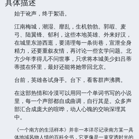
具体描述
始于讹声，终于絮语。
江南梅城，潮湿、靡乱，生机勃勃。郭嘏、麦
弓、陆翼锋、郁利，这些本地英雄、外来好汉，
在城里东游西逛，要清理每一条街巷，宣泄全身
精力，还要重叙友情，再讨论一些玄学问题。北
方少年李得儿不问世事，只求将本城美少妇吕蒂
蒂揽在怀里，最好还能将她带回北京。
台前，英雄各试身手。台下，看客群声沸腾。
在这部热情和冷漠可以用同一个单词书写的小说
里，每一个声部都自成曲调，自行其是。众多声
部汇合成庞大的喧哗，动人心魄的交响深埋其
中。
《一个南方的生活样本》并非一本详尽记录南方某一具
体地域风物人情的百科全书，它更像是一束穿透时光的