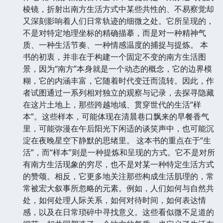
棱镜，折射出南方生活方式中某些共性的、不易察觉却
又深刻影响着人们日常轨迹的细微之处。它所呈现的，
不是对特定地理坐标的精确描摹，而是对一种精神气
质、一种生活节奏、一种情感温度的捕捉与提炼。 本
书的初衷，并非在于构建一个固定不变的南方生活图
景，因为“南方”本身就是一个动态的概念，它的边界模
糊，它的内涵丰富，它随着时代变迁而流转。因此，作
者试图通过一系列相对独立的观察与记录，去探寻隐藏
在这片土地上，那些跨越地域、贯穿世代的生活“样
本”。这些样本，可能体现在清晨巷口飘来的早餐香气
里，可能弥漫在午后阳光下闲适的谈笑声中，也可能沉
淀在夜晚星空下静默的思绪里。 这本书的重点在于“生
活”，而“样本”则是一种提炼和呈现的方式。它不是对所
有南方生活现象的穷尽，也不是对某一种特定生活方式
的赞颂。相反，它更多地关注那些构成生活肌理的，常
常被宏大叙事所忽略的元素。例如，人们如何与自然共
处，如何处理人际关系，如何对待时间，如何表达情
感，以及在日常琐碎中寻找意义。这些看似微不足道的