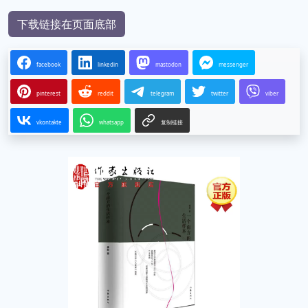
下载链接在页面底部
facebook
linkedin
mastodon
messenger
pinterest
reddit
telegram
twitter
viber
vkontakte
whatsapp
复制链接