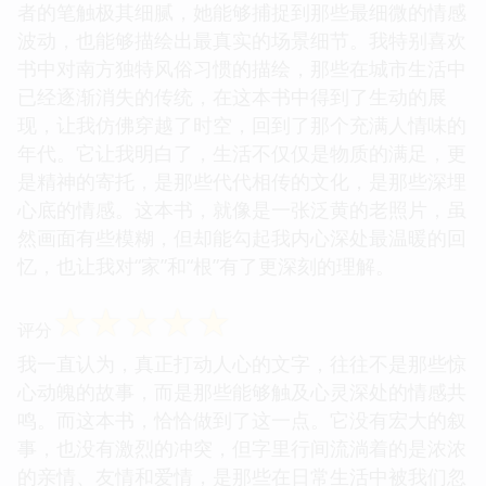
者的笔触极其细腻，她能够捕捉到那些最细微的情感
波动，也能够描绘出最真实的场景细节。我特别喜欢
书中对南方独特风俗习惯的描绘，那些在城市生活中
已经逐渐消失的传统，在这本书中得到了生动的展
现，让我仿佛穿越了时空，回到了那个充满人情味的
年代。它让我明白了，生活不仅仅是物质的满足，更
是精神的寄托，是那些代代相传的文化，是那些深埋
心底的情感。这本书，就像是一张泛黄的老照片，虽
然画面有些模糊，但却能勾起我内心深处最温暖的回
忆，也让我对“家”和“根”有了更深刻的理解。
☆
☆
☆
☆
☆
评分
我一直认为，真正打动人心的文字，往往不是那些惊
心动魄的故事，而是那些能够触及心灵深处的情感共
鸣。而这本书，恰恰做到了这一点。它没有宏大的叙
事，也没有激烈的冲突，但字里行间流淌着的是浓浓
的亲情、友情和爱情，是那些在日常生活中被我们忽