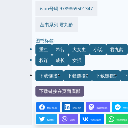
isbn号码:9789869501347
丛书系列:君九齡
图书标签:
重生
希行
大女主
小说
君九龄
权谋
成长
女强
下载链接1
下载链接2
下载链接3
下载链接在页面底部
facebook
linkedin
mastodon
mes
twitter
viber
vkontakte
whatsapp