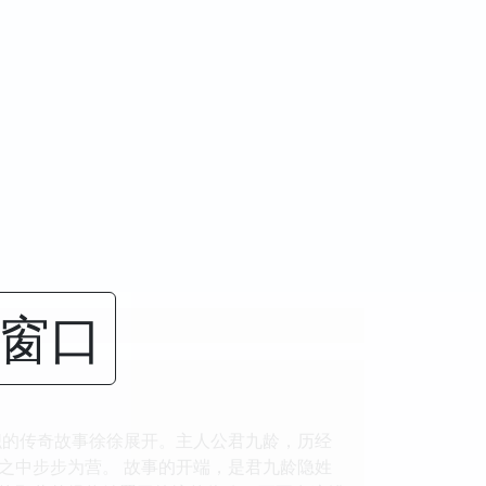
闭窗口
交织的传奇故事徐徐展开。主人公君九龄，历经
之中步步为营。 故事的开端，是君九龄隐姓