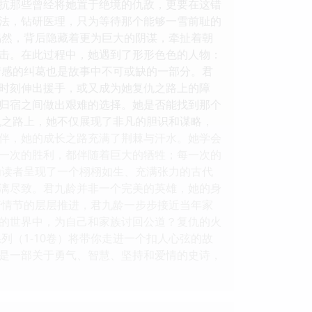
抗那些曾经将她置于绝境的仇敌，更要在这错
法，钻研医理，只为等待那个能够一雪前耻的
偶然，背后隐藏着更为巨大的阴谋，牵扯着朝
击。在此过程中，她遇到了形形色色的人物：
情感的纠葛也是故事中不可或缺的一部分。君
时刻伸出援手，或又成为她复仇之路上的障
归宿之间做出艰难的选择。她是否能找到那个
仇之路上，她不仅展现了非凡的胆识和谋略，
伴，她的成长之路充满了荆棘与汗水。她学会
一次的胜利，都伴随着巨大的牺牲；每一次的
为读者呈现了一个栩栩如生、充满张力的古代
漓尽致。君九龄并非一个完美的英雄，她的身
着情节的层层推进，君九龄一步步接近当年家
的世界中，为自己和家族讨回公道？复仇的火
列（1-10卷）将带你走进一个扣人心弦的故
是一部关于勇气、智慧、坚持和爱情的史诗，