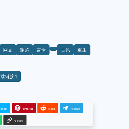
网文
穿越
言情
古风
重生
下载链接4
senger
pinterest
reddit
telegram
复制链接