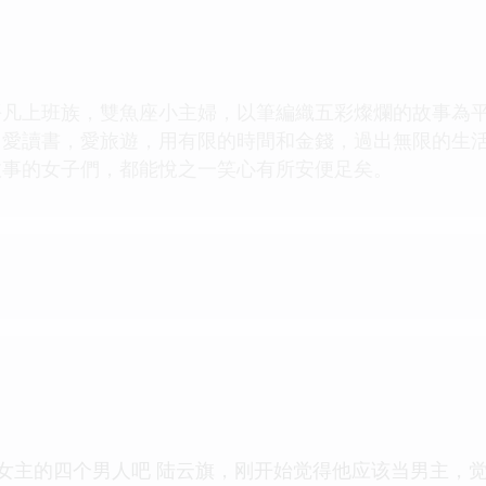
平凡上班族，雙魚座小主婦，以筆編織五彩燦爛的故事為
，愛讀書，愛旅遊，用有限的時間和金錢，過出無限的生
故事的女子們，都能悅之一笑心有所安便足矣。
说女主的四个男人吧 陆云旗，刚开始觉得他应该当男主，