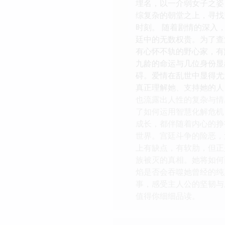
埋名，以一介弱女子之姿
综复杂的朝堂之上，寻找
时刻。 随着剧情的深入
廷中的无数权贵。为了查
有心怀不轨的野心家，有
九龄的命运与几位身份显
碍。爱情在乱世中显得尤
真正理解她、支持她的人
也流露出人性的复杂与情
了如何运用智慧化解危机
成长，都伴随着内心的挣
世界。宫廷斗争的险恶，
上有缺点，有软肋，但正
族被灭的真相。她将如何
焰是否会吞噬她曾经的纯
事，感受主人公的坚韧与
值得你细细品读。