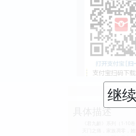
继续
具体描述
《君九齡》系列（1-1
灭门之痛，家族凋零，她