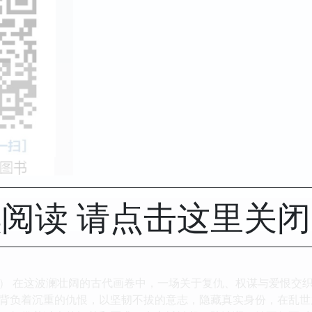
阅读 请点击这里关
0卷） 在这波澜壮阔的古代画卷中，一场关于复仇、权谋与爱恨
背负着沉重的仇恨，以坚韧不拔的意志，隐藏真实身份，在乱世