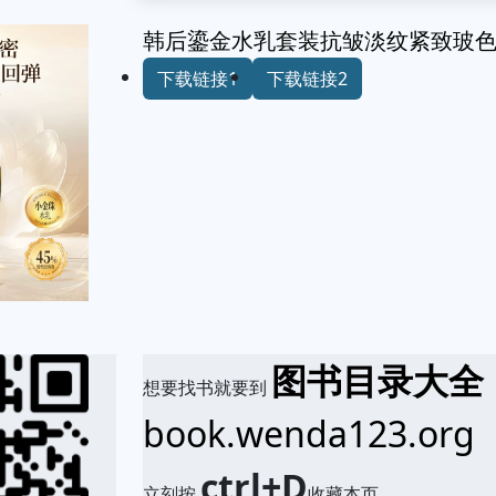
韩后鎏金水乳套装抗皱淡纹紧致玻色
下载链接1
下载链接2
图书目录大全
想要找书就要到
book.wenda123.org
ctrl+D
立刻按
收藏本页