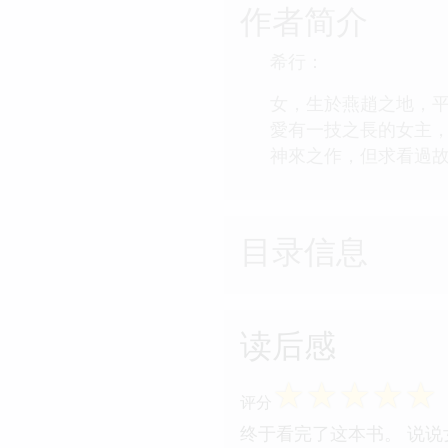
作者简介
希行：
女，生於燕趙之地，
愛有一技之長的女主
神來之作，但求看過
目录信息
读后感
☆
☆
☆
☆
☆
评分
终于看完了这本书。 说