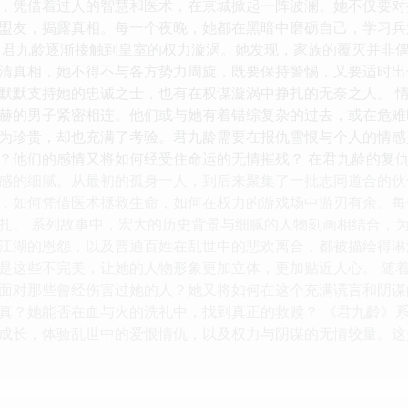
，凭借着过人的智慧和医术，在京城掀起一阵波澜。她不仅要对
盟友，揭露真相。每一个夜晚，她都在黑暗中磨砺自己，学习兵
，君九龄逐渐接触到皇室的权力漩涡。她发现，家族的覆灭并非
清真相，她不得不与各方势力周旋，既要保持警惕，又要适时出
默默支持她的忠诚之士，也有在权谋漩涡中挣扎的无奈之人。 
赫的男子紧密相连。他们或与她有着错综复杂的过去，或在危难
为珍贵，却也充满了考验。君九龄需要在报仇雪恨与个人的情感
？他们的感情又将如何经受住命运的无情摧残？ 在君九龄的复
感的细腻。从最初的孤身一人，到后来聚集了一批志同道合的伙
，如何凭借医术拯救生命，如何在权力的游戏场中游刃有余。每
扎。 系列故事中，宏大的历史背景与细腻的人物刻画相结合，
江湖的恩怨，以及普通百姓在乱世中的悲欢离合，都被描绘得淋
是这些不完美，让她的人物形象更加立体，更加贴近人心。 随
面对那些曾经伤害过她的人？她又将如何在这个充满谎言和阴谋
真？她能否在血与火的洗礼中，找到真正的救赎？ 《君九齡》系
成长，体验乱世中的爱恨情仇，以及权力与阴谋的无情较量。这