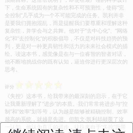
下，生命系统固有的复杂性和不可预测性，使得“完
全控制”几乎成为一个不可能完成的任务。凯利并非
是要我们拥抱混乱，而是提醒我们要尊重和理解这种
复杂性，并学会与之共舞。他对于“去中心化”、“网络
化”和“去控制化”的积极倡导，不仅是对科技趋势的预
判，更是对一种更具韧性和活力的未来社会模式的描
绘。读这本书，感觉像是在与一位睿智的智者对话，
他不断地挑战你的既有认知，逼迫你进行更深层次的
思考。
☆
☆
☆
☆
☆
评分
《失控》这本书，给我带来的最深刻的启示，在于它
让我重新理解了“进步”的本质。我们常常将进步与“控
制”和“效率”划等号，认为越是能够被精确控制、效率
越高的系统，就越是先进。但凯文·凯利却颠覆了这
一认知，他认为真正的进步，往往来自于“失控”所带