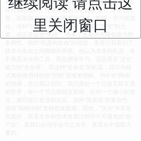
继续阅读 请点击这
来的“涌现”。他以生物界为例，那些生命力顽强、适
应性强的物种，往往不是因为它们被“设计”得多么完
美，而是因为它们能够不断地尝试、犯错、学习和进
里关闭窗口
化。这种“分布式”的演化过程，充满了“失控”的元
素，但正是这些“失控”，带来了生命的无限创造力和
多样性。他对“机器的生命”的设想，更是让我看到了
技术与生命之间模糊的界限。他认为未来的机器，将
不再是冰冷的工具，而是拥有学习、适应甚至“进化”
能力的“生命体”。而这种“生命化”的机器，其行为模
式将很难用传统的“控制”思维来理解。书中对“网络”
的强调，也让我认识到，我们身处一个日益互联互通
的世界，每一个节点都相互影响，任何一个微小的变
化，都可能引发连锁反应。这种“因果链”的复杂性，
使得“精确控制”变得愈发困难。因此，“失控”并非是
负面的，而是生命和技术发展过程中不可避免的“副
产品”，是我们必须学会与之共存、甚至从中汲取力
量的。