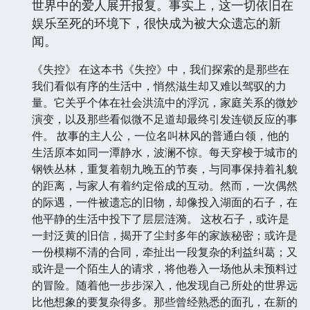
世界中的爱人展开报复。事实上，这一切依旧在
娱乐至死的环境下，很快成为被大众遗忘的新
闻。
《失控》 在这本书《失控》中，我们探索的是那些在
我们看似有序的生活中，悄然滋生却又难以驾驭的力
量。它关乎个体在社会洪流中的浮沉，家庭关系的微妙
演变，以及那些看似微不足道却最终引发连锁反应的事
件。 故事的主人公，一位名叫林风的普通白领，他的
生活原本如同一潭静水，波澜不惊。每天穿梭于城市的
钢铁丛林，重复着朝九晚五的节奏，与同事保持着礼貌
的距离，与家人有着约定俗成的互动。然而，一次偶然
的际遇，一件被遗忘的旧物，却像投入湖面的石子，在
他平静的生活中投下了层层涟漪。 这枚石子，或许是
一封泛黄的旧信，揭开了尘封多年的家族秘密；或许是
一份模糊不清的合同，牵扯出一段复杂的利益纠葛；又
或许是一个陌生人的请求，将他卷入一场他从未预料过
的冒险。随着他一步步深入，他发现自己所处的世界远
比他想象的要复杂得多。那些曾经熟悉的面孔，在新的