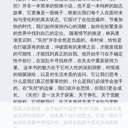
控》并非一本简单的惊悚小说，也不是一本纯粹的励志
故事。它更像是一面镜子，映射出我们每个人在面对未
知与变化时的真实状态。它探讨了在信息爆炸、节奏加
快的时代，我们如何保持内心的清醒，如何在纷繁复杂
的世界中找到自己的定位。 随着情节的推进，林风逐
渐意识到，“失控”并非全然是负面的。有时候，恰恰是
在打破原有的轨道，冲破固有的束缚之后，才能发现新
的可能性，才能找到真正的自我。他开始学习在不确定
性中前行，在混乱中寻找秩序，在失去中重新获得力
量。 这本书的魅力在于它对人性的深刻洞察，对情感
的细腻描绘，以及对生活本质的追问。它让我们思考，
什么是我们真正想要掌控的，什么是我们必须学会放手
的。在“失控”的边缘，我们或许会恐惧，但我们更会成
长。 《失控》是一次关于探索、关于挣扎、关于觉醒
的旅程。它提醒我们，生活本身就充满了未知与变数，
而真正的智慧，在于如何与这份“失控”共舞，如何在看
似无序的现实中，创造属于自己的意义。它是一部关于
如何在迷雾中寻找方向，如何在风雨中坚定步伐的寓