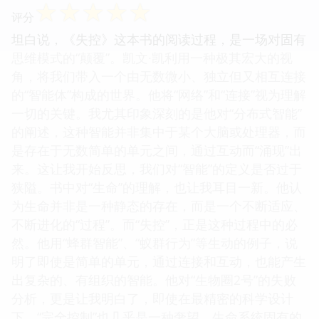
☆
☆
☆
☆
☆
评分
坦白说，《失控》这本书的阅读过程，是一场对固有
思维模式的“颠覆”。凯文·凯利用一种极其宏大的视
角，将我们带入一个由无数微小、独立但又相互连接
的“智能体”构成的世界。他将“网络”和“连接”视为理解
一切的关键。我尤其印象深刻的是他对“分布式智能”
的阐述，这种智能并非集中于某个大脑或处理器，而
是存在于无数简单的单元之间，通过互动而“涌现”出
来。这让我开始反思，我们对“智能”的定义是否过于
狭隘。书中对“生命”的理解，也让我耳目一新。他认
为生命并非是一种静态的存在，而是一个不断适应、
不断进化的“过程”。而“失控”，正是这种过程中的必
然。他用“蜂群智能”、“蚁群行为”等生动的例子，说
明了即使是简单的单元，通过连接和互动，也能产生
出复杂的、有组织的智能。他对“生物圈2号”的失败
分析，更是让我明白了，即使在最精密的科学设计
下，“完全控制”也几乎是一种奢望。生命系统固有的