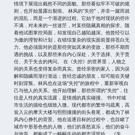
情境下展现出截然不同的面貌。那些看似牢不可破的规
则，也开始显露出裂痕。 林风的“失控”，并非一蹴而就
的混乱，而是一个渐进的过程。它始于他对现状的些许
不满，对未来的一丝迷茫，对某些隐藏真相的探求。随
着他试图掌控局面，却发现自己越陷越深。他曾经引以
为傲的理智和计划，在错综复杂的现实面前显得苍白无
力。他必须面对的是那些突如其来的变故，那些不期而
遇的挑战，以及那些来自内心深处，关于选择、关于责
任、关于失去的拷问。 在《失控》的世界里，人物之
间的关系也变得复杂而真实。曾经亲密的家人，因为误
解和隐瞒而渐行渐远；曾经忠诚的朋友，却可能在关键
时刻背叛。林风也在这场“失控”的旅程中，重新审视自
己与他人的关系。他开始理解，那些所谓的“失控”，往
往是人性的真实流露，是情感的真实碰撞。 书中对城
市生活的描绘也细致入微。现代都市的繁华与疏离，高
耸入云的摩天大楼与熙熙攘攘的街头巷尾，都成为了林
风内心挣扎的背景。他在追逐目标的过程中，也目睹了
城市中形形色色的人物，他们的喜怒哀乐，他们的奋斗
与放弃，都构成了一幅幅生动的都市浮世绘。 《失