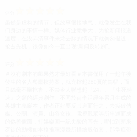
☆
☆
☆
☆
☆
评分
虽然是虚构的情节，但故事很接地气，就像发生在我
们身边的事情一样。媒体行业竞争大，为抢新闻报道
速度，在没弄清事件来龙去脉的情况下就匆匆报道，
抢占先机，很像如今一直出现“新闻反转剧”。
☆
☆
☆
☆
☆
评分
＃沒有劇本的戲果然才最好看＃本書僅用了一起午後
發生的名人餐廳挾持案，就充撐起280頁的篇幅，而
且絲毫不顯拖沓，不禁令人聯想起『24』、『生死時
速』之類的經典劇作。不同於荷李活經年累月生成的
英雄主義腳本，作者正好要反其道而行之，去撕破傳
媒、公關、演員、山谷女孩、電視觀眾等所串通而成
的偽善假面，打娛樂圈一記尖酸的耳光，哪怕到頭來
歹徒的動機如本格推理漫畫所描繪般俗套，那掌痕帶