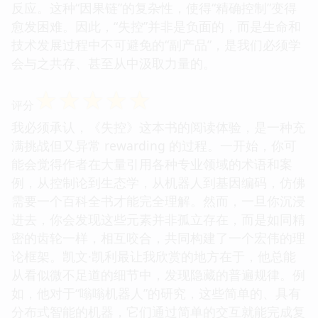
反应。这种“因果链”的复杂性，使得“精确控制”变得
愈发困难。因此，“失控”并非是负面的，而是生命和
技术发展过程中不可避免的“副产品”，是我们必须学
会与之共存、甚至从中汲取力量的。
☆
☆
☆
☆
☆
评分
我必须承认，《失控》这本书的阅读体验，是一种充
满挑战但又异常 rewarding 的过程。一开始，你可
能会觉得作者在大量引用各种专业领域的术语和案
例，从控制论到生态学，从机器人到基因编码，仿佛
需要一个百科全书才能完全理解。然而，一旦你沉浸
进去，你会发现这些元素并非孤立存在，而是如同精
密的齿轮一样，相互咬合，共同构建了一个宏伟的理
论框架。凯文·凯利最让我欣赏的地方在于，他总能
从看似微不足道的细节中，发现隐藏的普遍规律。例
如，他对于“嗡嗡机器人”的研究，这些简单的、具有
分布式智能的机器，它们通过简单的交互就能完成复