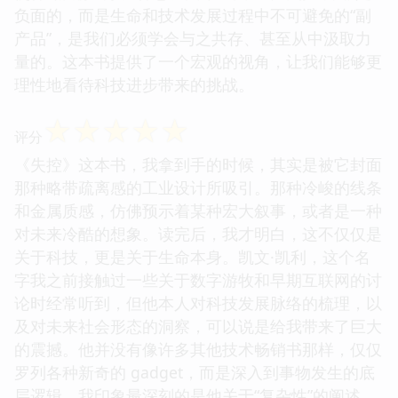
负面的，而是生命和技术发展过程中不可避免的“副
产品”，是我们必须学会与之共存、甚至从中汲取力
量的。这本书提供了一个宏观的视角，让我们能够更
理性地看待科技进步带来的挑战。
☆
☆
☆
☆
☆
评分
《失控》这本书，我拿到手的时候，其实是被它封面
那种略带疏离感的工业设计所吸引。那种冷峻的线条
和金属质感，仿佛预示着某种宏大叙事，或者是一种
对未来冷酷的想象。读完后，我才明白，这不仅仅是
关于科技，更是关于生命本身。凯文·凯利，这个名
字我之前接触过一些关于数字游牧和早期互联网的讨
论时经常听到，但他本人对科技发展脉络的梳理，以
及对未来社会形态的洞察，可以说是给我带来了巨大
的震撼。他并没有像许多其他技术畅销书那样，仅仅
罗列各种新奇的 gadget，而是深入到事物发生的底
层逻辑。我印象最深刻的是他关于“复杂性”的阐述，