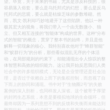
望。毕竟，关于未来的书籍，尤其是涉及科技的，很
容易落入俗套，要么是乌托邦式的幻想，要么是反乌
托邦式的悲观，要么就是枯燥乏味的参数堆砌。然
而，凯文·凯利却巧妙地避开了这些陷阱。他以一种
极其宏大的视角，将我们带入一个由无数微小、独
立、但又相互连接的“智能体”构成的世界。这种“分布
式的智能”的概念，贯穿了整本书的始终，并且是他
解释一切现象的核心。我特别喜欢他对于“蜂群智能”
和“蚁群行为”的分析，那些看似混乱无序的个体活
动，在局部规则的约束下，却能涌现出令人惊叹的整
体智慧和高效的组织能力。这让我开始反思我们人类
社会中的许多组织模式，无论是企业管理还是社会治
理，是否过于依赖自上而下的集权控制，而忽视了自
下而上的协同和涌现。书中对于“生物圈2号”的失败
案例的深入剖析，也同样发人深省。这个被寄予厚望
的封闭生态系统，本意是要模拟地球的生命循环，但
最终却因为一系列意想不到的反馈和失衡而未能达到
预期目标。这恰恰说明了，即使在最严谨的科学设计