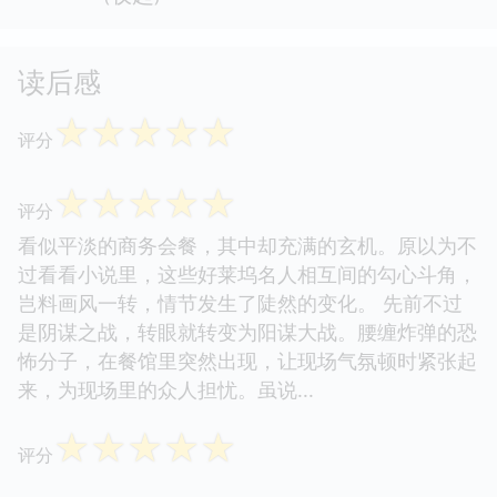
读后感
☆
☆
☆
☆
☆
评分
☆
☆
☆
☆
☆
评分
看似平淡的商务会餐，其中却充满的玄机。原以为不
过看看小说里，这些好莱坞名人相互间的勾心斗角，
岂料画风一转，情节发生了陡然的变化。 先前不过
是阴谋之战，转眼就转变为阳谋大战。腰缠炸弹的恐
怖分子，在餐馆里突然出现，让现场气氛顿时紧张起
来，为现场里的众人担忧。虽说...
☆
☆
☆
☆
☆
评分