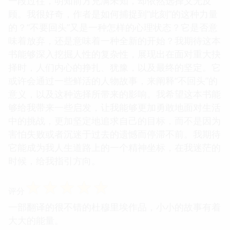
一段过往，明知前方充满未知，却依然选择义无反
顾。我很好奇，作者是如何捕捉到“此刻”的这种力量
的？“不要回头”又是一种怎样的心理状态？它是否意
味着放弃，还是意味着一种全新的开始？我期待这本
书能够深入挖掘人性的复杂性，展现出在面对重大抉
择时，人们内心的挣扎、犹豫，以及最终的坚定。它
或许会通过一些鲜活的人物故事，来阐释“不回头”的
意义，以及这种选择所带来的影响。我希望这本书能
够给我带来一些启发，让我能够更加勇敢地面对生活
中的挑战，更加坚定地追求自己的目标，而不是因为
害怕失败或者沉迷于过去的遗憾而停滞不前。我期待
它能成为我人生道路上的一个精神坐标，在我迷茫的
时候，给我指引方向。
☆
☆
☆
☆
☆
评分
一部翻译的很不错的杜穆里埃作品，小小的故事有着
大大的能量。