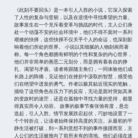
《此刻不要回头》是一本引人入胜的小说，它深入探索
了人性的复杂与坚韧，以及在逆境中寻找希望的力量。
故事发生在一个充斥着变革与挑战的时代，主人公们身
处一个动荡不安的社会环境中，他们不得不面对一系列
艰难的抉择，这些抉择不仅关乎个人的命运，也深刻影
响着他们所处的世界。 小说以其细腻的人物刻画而著
称。每一个角色都拥有鲜明的个性和复杂的内心世界，
他们并非简单的善恶二元划分，而是拥有着各自的挣
扎、渴望与矛盾。读者将跟随主角们，一同体验他们成
长路上的阵痛，见证他们在挫折中汲取的智慧，感受他
们在绝望中迸发的勇气。作者以极其贴近现实的笔触，
描绘了这些角色在压力下的反应，无论是面对突如其来
的变故时的迷茫，还是在孤独中寻找力量的坚持，都显
得真实而令人动容。 故事的叙事节奏张弛有度，悬念
迭起，引人入胜。情节发展跌宕起伏，巧妙地设置了一
个个转折点，让读者始终保持高度的关注。从最初的平
静生活被打破，到一系列意想不到的事件接踵而至，主
人公们的生活被推向了前所未有的境地。他们必须在迷