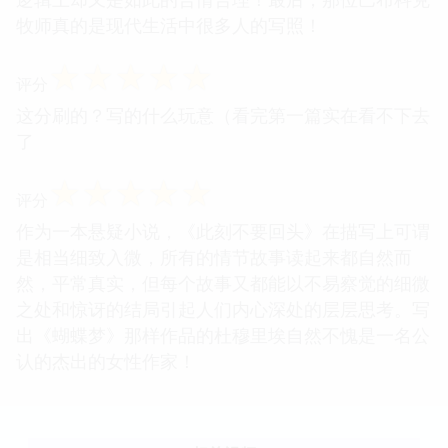
牧师真的是现代生活中很多人的写照！
☆
☆
☆
☆
☆
评分
这分刷的？写的什么玩意（看完第一篇实在看不下去
了
☆
☆
☆
☆
☆
评分
作为一本悬疑小说，《此刻不要回头》在描写上可谓
是相当细致入微，所有的情节故事读起来都自然而
然，平常真实，但每个故事又都能以不易察觉的细微
之处和惊讶的结局引起人们内心深处的层层思考。写
出《蝴蝶梦》那样作品的杜穆里埃自然不愧是一名公
认的杰出的女性作家！