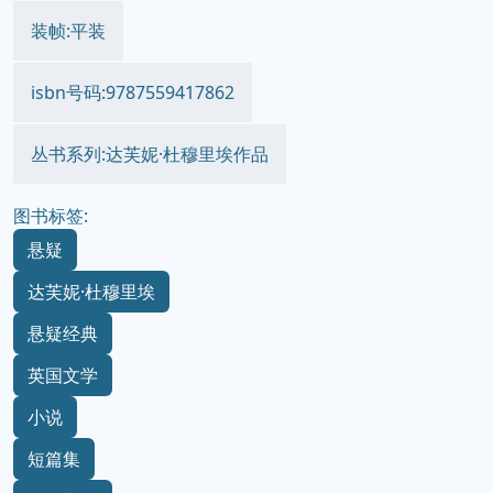
装帧:平装
isbn号码:9787559417862
丛书系列:达芙妮·杜穆里埃作品
图书标签:
悬疑
达芙妮·杜穆里埃
悬疑经典
英国文学
小说
短篇集