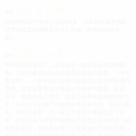
☆
☆
☆
☆
☆
评分
惊艳!悬疑的气氛令人无法抽身，达芙妮杜穆里埃的
情节和通篇的细腻文字令人折服。翻译贴切精准，
赞!
☆
☆
☆
☆
☆
评分
两天的时间读完了，这真的是一本相当出色的短篇
集。当然我最喜欢的还是里面的第四个故事：《十字
架之路》，一群来自社会各个阶层的人前往耶路撒冷
朝圣。这个故事里没有悬疑小说常有的阴谋、血腥、
反转、残酷的死亡等等。但这个故事开篇就悬疑性十
足，并且与另外四个纯悬疑故事完全不同。读的过程
中，我对将在那一行人身上所发生的事情充满了好
奇，并且还会不自觉的依靠自己的想法去猜测接下来
发生的事情，但故事的每一次发展都出乎我的预料，
逻辑上却又是如此的合情合理！最后，那位巴布科克