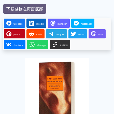
下载链接在页面底部
facebook
linkedin
mastodon
messenger
pinterest
reddit
telegram
twitter
viber
vkontakte
whatsapp
复制链接