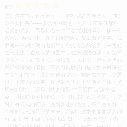
☆
☆
☆
☆
☆
评分
拿到这本书，还没翻开，它的标题就先声夺人。 “此
刻不要回头”——多么有力量的一句话！它不像那种
温柔的劝慰，而是带着一种不容置疑的坚定，像一个
久经沙场的战士，在关键时刻向战友发出的呐喊。我
脑海中立刻浮现出电影里那些史诗般的场景，主角们
在悬崖边，在敌人的包围中，在绝望的边缘，却选择
咬紧牙关，向前冲去。我猜想，这本书一定不会是那
种轻松愉快的读物，它很可能触及的是人性中最深处
的挣扎和抉择。我好奇作者是如何构建故事的，是通
过一个宏大的叙事，还是聚焦于几个鲜活的个体？是
历史的洪流，还是时代的缩影？“不要回头”这个指
令，可以有很多种解读。它可以是对过去的告别，是
对旧有模式的打破，是对梦想的追逐，甚至是面对一
个未知但充满希望的未来。我期待这本书能够深入剖
析“回头”与“不回头”的背后逻辑，挖掘出驱使人们做
出不同选择的深层原因。是责任，是爱，是信仰，还