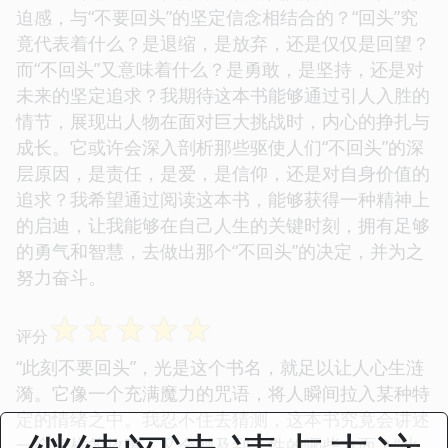
迫感，与“不要回头”的坚定信念相结合的？“回头”究
竟代表着什么？是退缩，是放弃，还是仅仅是回望？
而“不回头”又意味着什么？是勇敢，是坚持，还是对
未来的坚定追求？我期待这本书能够通过引人入胜的
情节，展现出人物在面对巨大挑战时，内心的挣扎与
成长。它或许会深入剖析那些驱使人们“不回头”的深
层原因，是责任，是爱，是信仰，还是对自身价值的
追求？我希望通过阅读这本书，能够获得一种精神上
的启迪，让我能够在自己人生的关键时刻，拥有足够
的勇气和智慧，去做出那个“不回头”的决定，并为之
努力奋斗。
☆
☆
☆
☆
☆
评分
“此刻不要回头”，光是这个书名，就足以让人心生涟
漪。它像一个充满魔力的咒语，将人瞬间拉入某种特
定的情绪之中。我忍不住去猜测，这本书究竟会讲述
一个怎样的故事，又会触及到人性的哪些方面？“此