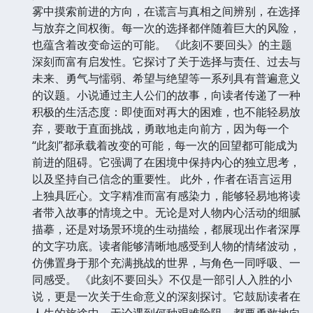
雾中摸索前进的方向，在谎言与真相之间辨别，在选择
与放弃之间权衡。每一次的选择都伴随着巨大的风险，
也蕴含着改变命运的可能。 《此刻不要回头》的主题
深刻而富有启发性。它探讨了关于选择与责任、过去与
未来、勇气与懦弱、希望与绝望等一系列具有普遍意义
的议题。小说通过主人公们的故事，向读者传递了一种
积极的生活态度：即使面对再大的困难，也不能轻易放
弃，要敢于直面挑战，勇敢地走向前方，因为每一个
“此刻”都承载着改变的可能，每一次的回望都可能成为
前进的阻碍。它强调了在困境中保持内心的独立思考，
以及坚持自己信念的重要性。 此外，作者在语言运用
上独具匠心。文字精准而富有感染力，能够轻易地将读
者带入故事的情境之中。无论是对人物内心活动的细腻
描摹，还是对场景环境的生动描绘，都展现出作者深厚
的文字功底。读者能够清晰地感受到人物的情绪波动，
仿佛置身于那个充满挑战的世界，与角色一同呼吸、一
同感受。 《此刻不要回头》不仅是一部引人入胜的小
说，更是一次关于生命意义的深刻探讨。它鼓励读者在
人生的旅途中，无论遇到何种艰难险阻，都要勇敢地向