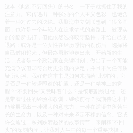
这本《此刻不要回头》的书名，一下子就抓住了我的
注意力。它传递出一种强烈的个人主义色彩，也饱含
着一种对过去的决绝。我脑海中立刻联想到了很多画
面：也许是一个年轻人在追求梦想的道路上，被现实
的冷酷所击打，但他依然选择咬牙坚持，不给自己的
退路；或许是一位女性在经历感情的创伤后，选择将
自己封闭起来，但最终勇敢地走出来，开始新的生
活；或者是一个政治家在关键时刻，做出了一个可能
充满争议但却符合历史潮流的决定，并且不为任何质
疑所动摇。我好奇这本书是如何来描绘“此刻”的，它
是否是一种转瞬即逝的机遇，还是一种精神上的觉
醒？“不要回头”又意味着什么？是彻底割裂过往，还
是带着过往的经验和教训，继续前行？我期待这本书
能够展现出一种强大的意志力，一种在逆境中蓬勃生
长的生命力，以及一种对未来坚定不移的信念。它或
许会通过一系列跌宕起伏的故事情节，来阐释“不回
头”的深刻内涵，让我对人生中的每一个重要抉择，