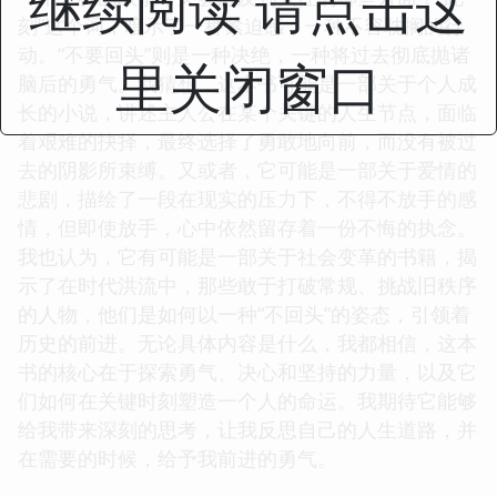
继续阅读 请点击这
刻”这个词，暗示了一种紧迫感，一种不容耽搁的行
动。“不要回头”则是一种决绝，一种将过去彻底抛诸
里关闭窗口
脑后的勇气。我猜想，这本书可能是一部关于个人成
长的小说，讲述主人公在某个关键的人生节点，面临
着艰难的抉择，最终选择了勇敢地向前，而没有被过
去的阴影所束缚。又或者，它可能是一部关于爱情的
悲剧，描绘了一段在现实的压力下，不得不放手的感
情，但即使放手，心中依然留存着一份不悔的执念。
我也认为，它有可能是一部关于社会变革的书籍，揭
示了在时代洪流中，那些敢于打破常规、挑战旧秩序
的人物，他们是如何以一种“不回头”的姿态，引领着
历史的前进。无论具体内容是什么，我都相信，这本
书的核心在于探索勇气、决心和坚持的力量，以及它
们如何在关键时刻塑造一个人的命运。我期待它能够
给我带来深刻的思考，让我反思自己的人生道路，并
在需要的时候，给予我前进的勇气。