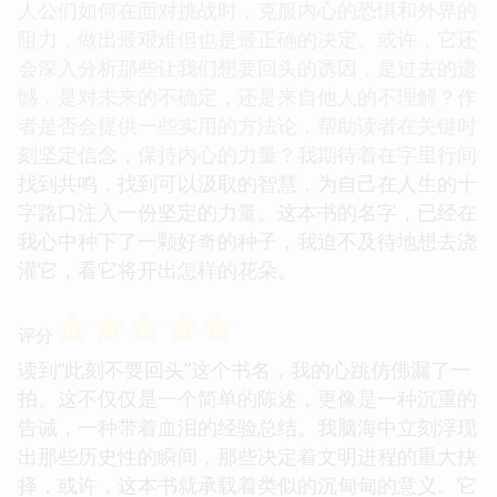
人公们如何在面对挑战时，克服内心的恐惧和外界的
阻力，做出最艰难但也是最正确的决定。或许，它还
会深入分析那些让我们想要回头的诱因，是过去的遗
憾，是对未来的不确定，还是来自他人的不理解？作
者是否会提供一些实用的方法论，帮助读者在关键时
刻坚定信念，保持内心的力量？我期待着在字里行间
找到共鸣，找到可以汲取的智慧，为自己在人生的十
字路口注入一份坚定的力量。这本书的名字，已经在
我心中种下了一颗好奇的种子，我迫不及待地想去浇
灌它，看它将开出怎样的花朵。
☆
☆
☆
☆
☆
评分
读到“此刻不要回头”这个书名，我的心跳仿佛漏了一
拍。这不仅仅是一个简单的陈述，更像是一种沉重的
告诫，一种带着血泪的经验总结。我脑海中立刻浮现
出那些历史性的瞬间，那些决定着文明进程的重大抉
择，或许，这本书就承载着类似的沉甸甸的意义。它