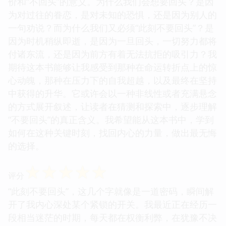
价和“不回头”的意义。为什么我们会想要回头？是因
为对过往的眷恋，是对未知的恐惧，还是因为别人的
一句劝说？而为什么我们又必须“此刻不要回头”？是
因为时机稍纵即逝，是因为一旦回头，一切努力都将
付诸东流，还是因为前方有着无法抗拒的吸引力？我
期待这本书能够让我感受到那种在命运转折点上的惊
心动魄，那种在压力下的自我超越，以及最终在坚持
中获得的升华。它或许会以一种非线性或者充满悬念
的方式展开叙述，让读者在猜测和探索中，逐步理解
“不要回头”的真正含义。我希望能从这本书中，学到
如何在这种关键时刻，找回内心的力量，做出最无悔
的选择。
☆
☆
☆
☆
☆
评分
“此刻不要回头”，这几个字就像是一道密码，瞬间解
开了我内心深处某个紧锁的开关。我最近正在经历一
段相当迷茫的时期，每天都在权衡利弊，在犹豫不决