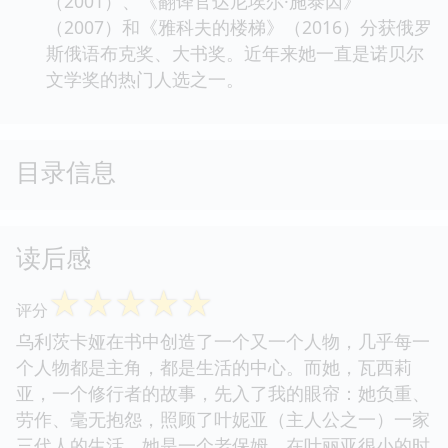
（2001）、《翻译官达尼埃尔·施泰因》
（2007）和《雅科夫的楼梯》（2016）分获俄罗
斯俄语布克奖、大书奖。近年来她一直是诺贝尔
文学奖的热门人选之一。
目录信息
读后感
☆
☆
☆
☆
☆
评分
乌利茨卡娅在书中创造了一个又一个人物，几乎每一
个人物都是主角，都是生活的中心。而她，瓦西莉
亚，一个修行者的故事，先入了我的眼帘：她负重、
劳作、毫无抱怨，照顾了叶妮亚（主人公之一）一家
三代人的生活，她是一个老保姆，在叶丽亚很小的时