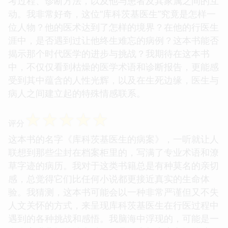
考过程、诊断方法，以及他与患者及其家属之间的互
动。我非常好奇，这位“库科茨基医生”究竟是怎样一
位人物？他的医术达到了怎样的境界？在他的行医生
涯中，是否遇到过让他终生难忘的病例？这本书能否
揭示那个时代医学的进步与挑战？我期待在这本书
中，不仅仅看到枯燥的医学术语和诊断报告，更能感
受到其中蕴含的人性光辉，以及在生死边缘，医生与
病人之间建立起的特殊情感联系。
☆
☆
☆
☆
☆
评分
这本书的名字《库科茨基医生的病案》，一听就让人
联想到那些尘封在档案柜里的，写满了专业术语和潦
草字迹的病历。我对于这类书籍总是有种莫名的亲切
感，总觉得它们比任何小说都更接近真实的生命体
验。我猜测，这本书可能会以一种非常严谨但又不失
人文关怀的方式，来呈现库科茨基医生在行医过程中
遇到的各种挑战和感悟。我脑海中浮现的，可能是一