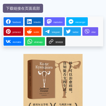
下载链接在页面底部
facebook
linkedin
mastodon
messenger
pinterest
reddit
telegram
twitter
viber
vkontakte
whatsapp
复制链接