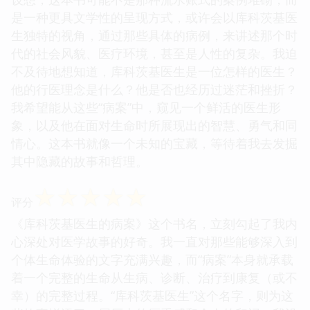
是一种更具文学性的呈现方式，或许会以库科茨基医
生独特的视角，通过那些具体的病例，来讲述那个时
代的社会风貌、医疗环境，甚至是人性的复杂。我迫
不及待地想知道，库科茨基医生是一位怎样的医生？
他的行医理念是什么？他是否也经历过迷茫和挫折？
我希望能从这些“病案”中，窥见一个鲜活的医生形
象，以及他在面对生命时所展现出的智慧、勇气和同
情心。这本书就像一个未知的宝藏，等待着我去发掘
其中隐藏的故事和哲理。
☆
☆
☆
☆
☆
评分
《库科茨基医生的病案》这个书名，立刻勾起了我内
心深处对医学故事的好奇。我一直对那些能够深入到
个体生命体验的文字充满兴趣，而“病案”本身就承载
着一个完整的生命从生病、诊断、治疗到康复（或不
幸）的完整过程。“库科茨基医生”这个名字，则为这