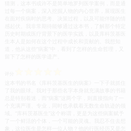
猜测，这本书或许不是简单地罗列医学案例，而是通
过每一个病案，深入挖掘人物的内心世界，展现医生
在面对疾病时的思考、决策过程，以及可能伴随的情
感起伏。我非常期待能够通过这本书，了解那个特定
历史时期或医疗背景下的医学实践，以及库科茨基医
生本人是如何在这个过程中成长和贡献的。我想知
道，他从这些“病案”中，看到了怎样的生命哲理，又
留下了怎样的医学遗产。
☆
☆
☆
☆
☆
评分
这本书的书名《库科茨基医生的病案》一下子就抓住
了我的眼球。我对于那些名字本身就充满故事的书籍
总是特别着迷，而“病案”这两个字，则直接指向了一
个充满严谨、专业，同时也承载着无数生命轨迹的领
域。“库科茨基医生”这个称谓，更是为这些病案赋予
了一个鲜活的个体，一个可能的灵魂。我忍不住去想
象，这位医生是怎样一位人物？他的行医经历又是怎