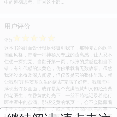
中的道德思考。而且这个部...
用户评价
☆
☆
☆
☆
☆
评分
这本书的封面设计就足够吸引我了，那种复古的医学
插画风格，带着一种神秘又专业的疏离感，让人忍不
住想一探究竟。当翻开第一页，纸张的质感也相当不
错，有年代感的淡黄色，仿佛承载着无数故事。虽然
我还没来得及深入阅读，但仅仅是它的整体呈现，就
让我对“库科茨基医生的病案”充满了好奇。我脑海中
浮现出许多画面，或许是某个充满智慧却又饱经沧桑
的老医生，在昏黄的灯光下，一丝不苟地记录着他行
医生涯中的点滴。那些泛黄的纸页上，会不会隐藏着
不为人知的医学难题，亦或是感人至深的医患故事？
我期待着在这本书中，能够窥见那个时代医学的真实