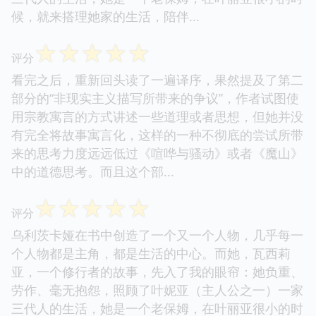
候，就来搭理她家的生活，陪伴...
☆
☆
☆
☆
☆
评分
看完之后，重新回头读了一遍译序，果然提及了第二
部分的“非现实主义描写所带来的争议”，作者试图使
用宗教寓言的方式讲述一些道理或者思想，但她并没
有完全将故事寓言化，这样的一种不彻底的尝试所带
来的思考力度远远低过《喧哗与骚动》或者《魔山》
中的道德思考。而且这个部...
☆
☆
☆
☆
☆
评分
乌利茨卡娅在书中创造了一个又一个人物，几乎每一
个人物都是主角，都是生活的中心。而她，瓦西莉
亚，一个修行者的故事，先入了我的眼帘：她负重、
劳作、毫无抱怨，照顾了叶妮亚（主人公之一）一家
三代人的生活，她是一个老保姆，在叶丽亚很小的时