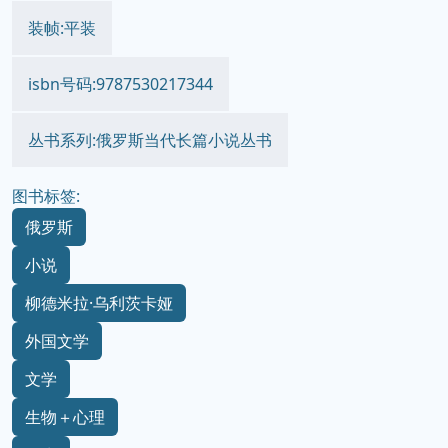
装帧:平装
isbn号码:9787530217344
丛书系列:俄罗斯当代长篇小说丛书
图书标签:
俄罗斯
小说
柳德米拉·乌利茨卡娅
外国文学
文学
生物＋心理