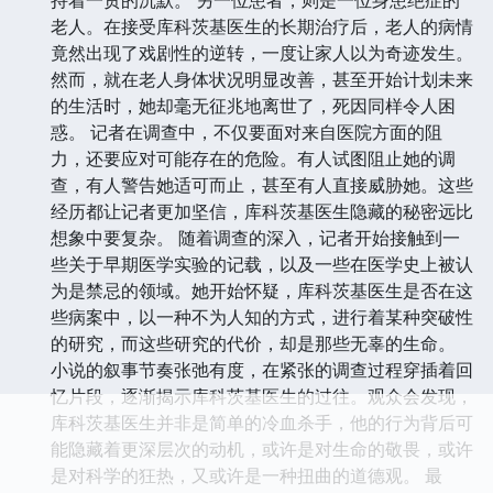
老人。在接受库科茨基医生的长期治疗后，老人的病情
竟然出现了戏剧性的逆转，一度让家人以为奇迹发生。
然而，就在老人身体状况明显改善，甚至开始计划未来
的生活时，她却毫无征兆地离世了，死因同样令人困
惑。 记者在调查中，不仅要面对来自医院方面的阻
力，还要应对可能存在的危险。有人试图阻止她的调
查，有人警告她适可而止，甚至有人直接威胁她。这些
经历都让记者更加坚信，库科茨基医生隐藏的秘密远比
想象中要复杂。 随着调查的深入，记者开始接触到一
些关于早期医学实验的记载，以及一些在医学史上被认
为是禁忌的领域。她开始怀疑，库科茨基医生是否在这
些病案中，以一种不为人知的方式，进行着某种突破性
的研究，而这些研究的代价，却是那些无辜的生命。
小说的叙事节奏张弛有度，在紧张的调查过程穿插着回
忆片段，逐渐揭示库科茨基医生的过往。观众会发现，
库科茨基医生并非是简单的冷血杀手，他的行为背后可
能隐藏着更深层次的动机，或许是对生命的敬畏，或许
是对科学的狂热，又或许是一种扭曲的道德观。 最