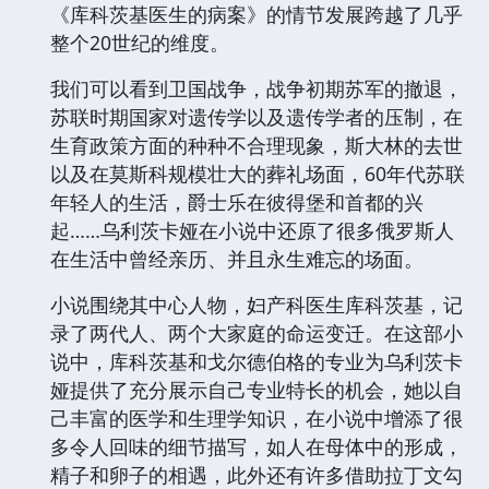
《库科茨基医生的病案》的情节发展跨越了几乎
整个20世纪的维度。
我们可以看到卫国战争，战争初期苏军的撤退，
苏联时期国家对遗传学以及遗传学者的压制，在
生育政策方面的种种不合理现象，斯大林的去世
以及在莫斯科规模壮大的葬礼场面，60年代苏联
年轻人的生活，爵士乐在彼得堡和首都的兴
起……乌利茨卡娅在小说中还原了很多俄罗斯人
在生活中曾经亲历、并且永生难忘的场面。
小说围绕其中心人物，妇产科医生库科茨基，记
录了两代人、两个大家庭的命运变迁。在这部小
说中，库科茨基和戈尔德伯格的专业为乌利茨卡
娅提供了充分展示自己专业特长的机会，她以自
己丰富的医学和生理学知识，在小说中增添了很
多令人回味的细节描写，如人在母体中的形成，
精子和卵子的相遇，此外还有许多借助拉丁文勾