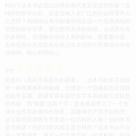
样的？这本书会是以怎样的形式来呈现这些病案？是
纯粹的医学分析，还是会融入更广泛的社会背景和人
文关怀？我期待这本书能够带我走进一个充满挑战和
智慧的医学世界，通过那些具体的病例，去感受生命
的多样性，去理解疾病对人类的影响，更重要的是，
去体悟库科茨基医生在救治生命过程中所展现出的专
业精神、耐心和同情心。
☆
☆
☆
☆
☆
评分
刚拿到《库科茨基医生的病案》，这本书的名字就自
带一种厚重感和神秘感，仿佛是一个隐藏在历史深处
的医学宝藏。我通常喜欢那些名字本身就能引发联想
的书籍，而“病案”这两个字，直接将我带入了一个充
满专业性和故事性的场景。我脑海中不禁开始构思，
这位库科茨基医生究竟是一位怎样的人物？他的医术
是否精湛？他的行医风格又是怎样的？这本书会不会
是一本案例集，通过一个个真实的（或虚构的，但仿