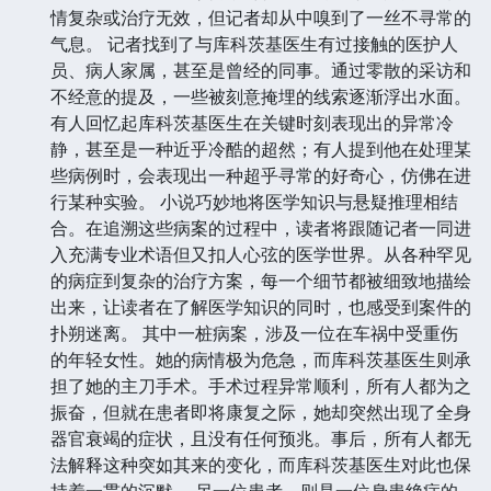
情复杂或治疗无效，但记者却从中嗅到了一丝不寻常的
气息。 记者找到了与库科茨基医生有过接触的医护人
员、病人家属，甚至是曾经的同事。通过零散的采访和
不经意的提及，一些被刻意掩埋的线索逐渐浮出水面。
有人回忆起库科茨基医生在关键时刻表现出的异常冷
静，甚至是一种近乎冷酷的超然；有人提到他在处理某
些病例时，会表现出一种超乎寻常的好奇心，仿佛在进
行某种实验。 小说巧妙地将医学知识与悬疑推理相结
合。在追溯这些病案的过程中，读者将跟随记者一同进
入充满专业术语但又扣人心弦的医学世界。从各种罕见
的病症到复杂的治疗方案，每一个细节都被细致地描绘
出来，让读者在了解医学知识的同时，也感受到案件的
扑朔迷离。 其中一桩病案，涉及一位在车祸中受重伤
的年轻女性。她的病情极为危急，而库科茨基医生则承
担了她的主刀手术。手术过程异常顺利，所有人都为之
振奋，但就在患者即将康复之际，她却突然出现了全身
器官衰竭的症状，且没有任何预兆。事后，所有人都无
法解释这种突如其来的变化，而库科茨基医生对此也保
持着一贯的沉默。 另一位患者，则是一位身患绝症的