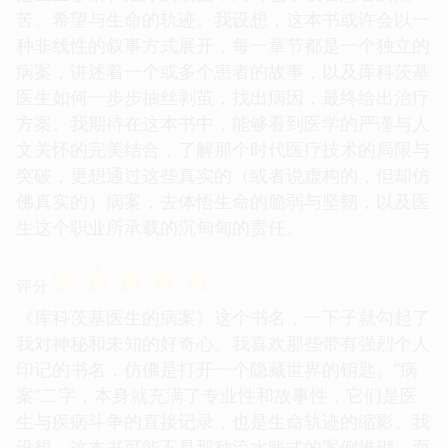
苦、希望与生命的轨迹。我设想，这本书或许会以一
种非线性的叙事方式展开，每一章节都是一个独立的
病案，讲述着一个或多个患者的故事，以及库科茨基
医生如何一步步抽丝剥茧，找出病因，最终给出治疗
方案。我期待在这本书中，能够看到医学的严谨与人
文关怀的完美结合，了解那个时代医疗技术的局限与
突破，更想通过这些真实的（或者说虚构的，但却仿
佛真实的）病案，去体悟生命的脆弱与坚韧，以及医
生这个职业所承载的沉甸甸的责任。
☆
☆
☆
☆
☆
评分
《库科茨基医生的病案》这个书名，一下子就勾起了
我对神秘和未知的好奇心。我喜欢那些带有强烈个人
印记的书名，仿佛是打开一个隐藏世界的钥匙。“病
案”二字，本身就充满了专业性和故事性，它们是医
生与疾病斗争的直接记录，也是生命轨迹的缩影。我
设想，这本书可能不是那种流水账式的案例堆砌，而