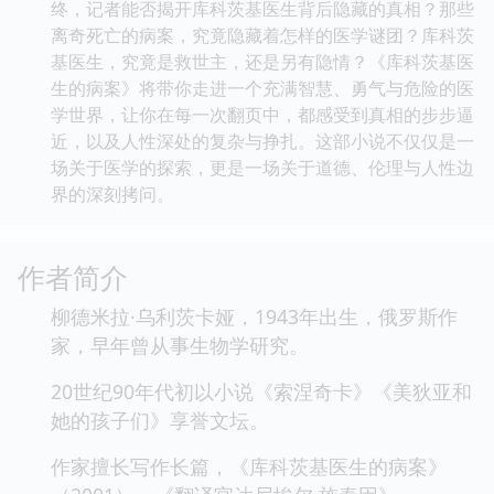
终，记者能否揭开库科茨基医生背后隐藏的真相？那些
离奇死亡的病案，究竟隐藏着怎样的医学谜团？库科茨
基医生，究竟是救世主，还是另有隐情？《库科茨基医
生的病案》将带你走进一个充满智慧、勇气与危险的医
学世界，让你在每一次翻页中，都感受到真相的步步逼
近，以及人性深处的复杂与挣扎。这部小说不仅仅是一
场关于医学的探索，更是一场关于道德、伦理与人性边
界的深刻拷问。
作者简介
柳德米拉·乌利茨卡娅，1943年出生，俄罗斯作
家，早年曾从事生物学研究。
20世纪90年代初以小说《索涅奇卡》《美狄亚和
她的孩子们》享誉文坛。
作家擅长写作长篇，《库科茨基医生的病案》