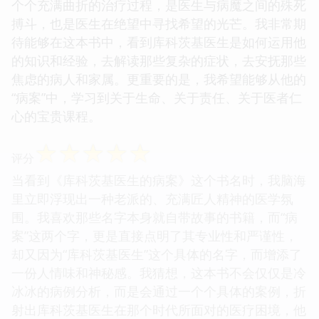
个个充满曲折的治疗过程，是医生与病魔之间的殊死
搏斗，也是医生在绝望中寻找希望的光芒。我非常期
待能够在这本书中，看到库科茨基医生是如何运用他
的知识和经验，去解读那些复杂的症状，去安抚那些
焦虑的病人和家属。更重要的是，我希望能够从他的
“病案”中，学习到关于生命、关于责任、关于医者仁
心的宝贵课程。
☆
☆
☆
☆
☆
评分
当看到《库科茨基医生的病案》这个书名时，我脑海
里立即浮现出一种老派的、充满匠人精神的医学氛
围。我喜欢那些名字本身就自带故事的书籍，而“病
案”这两个字，更是直接点明了其专业性和严谨性，
却又因为“库科茨基医生”这个具体的名字，而增添了
一份人情味和神秘感。我猜想，这本书不会仅仅是冷
冰冰的病例分析，而是会通过一个个具体的案例，折
射出库科茨基医生在那个时代所面对的医疗困境，他