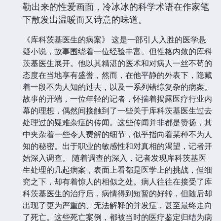
勒出来的性爱画面，冷冰冰的科学术语在作家笔
下散发出温暖而又诗意的味道。
《库科茨基医生的病案》 这是一部引人入胜的医学悬
疑小说，故事围绕着一位经验丰富、但性格内敛的库科
茨基医生展开。他以其精湛的医术和对病人一丝不苟的
态度在当地享有盛誉，然而，在他平静的外表下，隐藏
着一段不为人知的过去，以及一系列错综复杂的病案。
故事的开端，一位年轻的记者，怀揣着揭露医疗行业内
幕的理想，偶然间接触到了一些关于库科茨基医生过去
处理过的疑难杂症的传闻。这些传闻并非都是赞扬，其
中夹杂着一些令人费解的细节，似乎指向着某种不为人
知的秘密。出于职业的敏感性和对真相的渴望，记者开
始深入调查。 随着调查的深入，记者发现库科茨基医
生处理的几起病案，表面上看都是医学上的挑战，但细
究之下，却有着惊人的相似之处。病人往往在接受了库
科茨基医生的治疗后，病情得到短暂的好转，但随后却
出现了更为严重的、无法解释的并发症，甚至最终走向
了死亡。这些死亡案例，都被当时的医疗鉴定归结为病