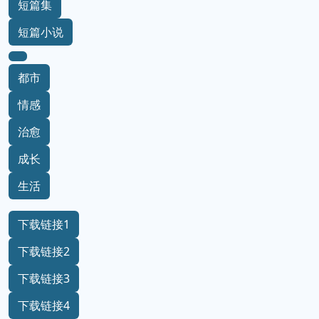
短篇集
短篇小说
都市
情感
治愈
成长
生活
下载链接1
下载链接2
下载链接3
下载链接4