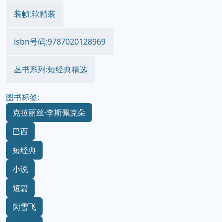
装帧:软精装
isbn号码:9787020128969
丛书系列:短经典精选
图书标签:
克拉丽丝·李斯佩克朵
巴西
短经典
小说
短篇
闵雪飞