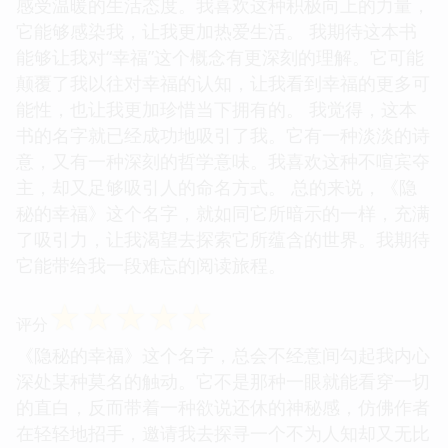
感受温暖的生活态度。我喜欢这种积极向上的力量，
它能够感染我，让我更加热爱生活。 我期待这本书
能够让我对“幸福”这个概念有更深刻的理解。它可能
颠覆了我以往对幸福的认知，让我看到幸福的更多可
能性，也让我更加珍惜当下拥有的。 我觉得，这本
书的名字就已经成功地吸引了我。它有一种淡淡的诗
意，又有一种深刻的哲学意味。我喜欢这种不喧宾夺
主，却又足够吸引人的命名方式。 总的来说，《隐
秘的幸福》这个名字，就如同它所暗示的一样，充满
了吸引力，让我渴望去探索它所蕴含的世界。我期待
它能带给我一段难忘的阅读旅程。
☆
☆
☆
☆
☆
评分
《隐秘的幸福》这个名字，总会不经意间勾起我内心
深处某种莫名的触动。它不是那种一眼就能看穿一切
的直白，反而带着一种欲说还休的神秘感，仿佛作者
在轻轻地招手，邀请我去探寻一个不为人知却又无比