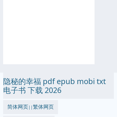
隐秘的幸福 pdf epub mobi txt
电子书 下载 2026
简体网页
繁体网页
||