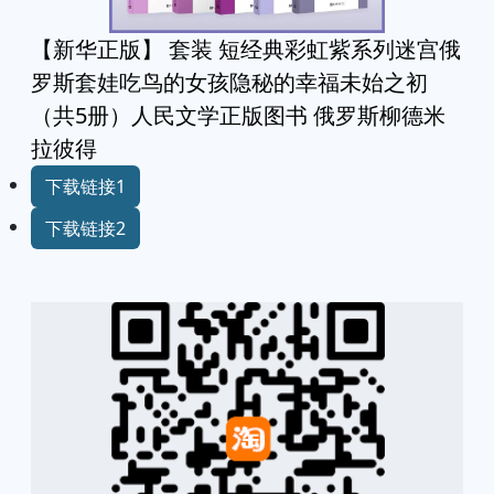
【新华正版】 套装 短经典彩虹紫系列迷宫俄
罗斯套娃吃鸟的女孩隐秘的幸福未始之初
（共5册）人民文学正版图书 俄罗斯柳德米
拉彼得
下载链接1
下载链接2