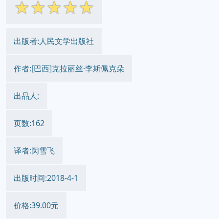
☆
☆
☆
☆
☆
出版者:人民文学出版社
作者:[巴西]克拉丽丝·李斯佩克朵
出品人:
页数:162
译者:闵雪飞
出版时间:2018-4-1
价格:39.00元