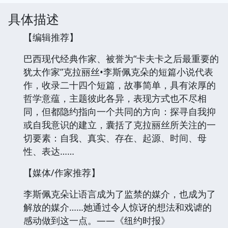
具体描述
【编辑推荐】
巴西现代经典作家、被誉为“卡夫卡之后最重要的
犹太作家”克拉丽丝•李斯佩克朵的短篇小说代表
作，收录二十四个短篇，故事简单，具有浓厚的
哲学意蕴，主题彼此各异，表现方式也不尽相
同，但都隐约指向一个共同的方向：探寻自我抑
或自我意识的建立，囊括了克拉丽丝所关注的一
切要素：自我、真实、存在、起源、时间、母
性、表达……
【媒体/作家推荐】
李斯佩克朵让语言成为了监禁的媒介，也成为了
解放的媒介……她通过令人惊讶的想法和戏谑的
感动做到这一点。——《纽约时报》