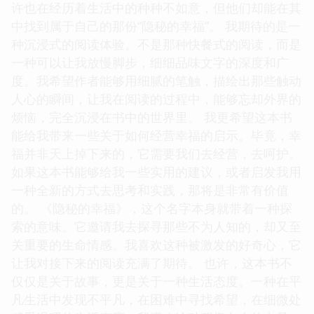
许也在经历着生活中的种种不如意，但他们却能在其
中找到属于自己的那份“隐秘的幸福”。 我期待的是一
种沉浸式的阅读体验。不是那种快餐式的阅读，而是
一种可以让我放慢脚步，细细品味文字的深度和广
度。我希望作者能够用细腻的笔触，描绘出那些触动
人心的瞬间，让我在阅读的过程中，能够忘却外界的
烦恼，完全沉浸在书中的世界里。 我更希望这本书
能给我带来一些关于如何经营幸福的启示。毕竟，幸
福并非天上掉下来的，它需要我们去经营，去呵护。
如果这本书能够给我一些实用的建议，或者启发我用
一种全新的方式去思考和实践，那将是非常有价值
的。 《隐秘的幸福》，这个名字本身就带着一种探
索的意味。它邀请我去探寻那些不为人知的，却又至
关重要的生命情感。我喜欢这种被激发的好奇心，它
让我对接下来的阅读充满了期待。 也许，这本书不
仅仅是关于故事，更是关于一种生活态度。一种在平
凡生活中发现不平凡，在困难中寻找希望，在细微处