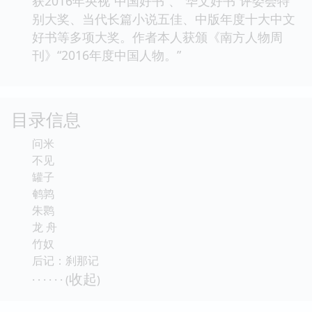
获2016年央视“中国好书”、“华文好书”评委会特
别大奖、当代长篇小说五佳、中版年度十大中文
好书等多项大奖。作者本人获颁《南方人物周
刊》“2016年度中国人物。”
目录信息
问米
不见
罐子
鹌鹑
朱鹮
龙 舟
竹奴
后记：刹那记
收起
· · · · · · (
)