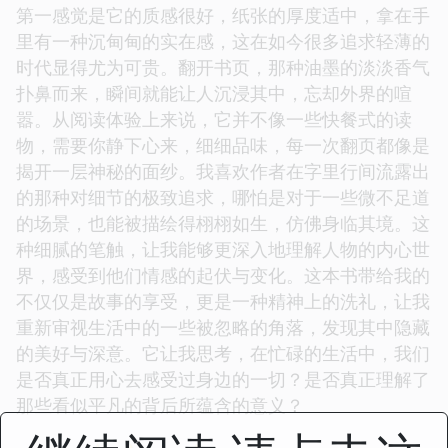
第一感觉是它的质感很好，纸张的厚度适中，拿在手
里有一种沉甸甸的实在感，这在如今很多追求轻薄的
时代显得尤为可贵。翻开书页，那种油墨的淡淡香气
扑鼻而来，瞬间就能让人沉浸其中，忘却外界的喧
嚣。从阅读体验上来说，它并不像一些快餐式的读
物，需要你静下心来，细细品味，每一次翻页都像是
揭开一层神秘的面纱。我喜欢作者在字里行间流露出
的那种对细节的极致追求，哪怕是对于一些微不足道
的场景，也能被描绘得栩栩如生，仿佛身临其境。这
种细腻的笔触，让我能够更深入地理解人物的内心世
界，感受到他们情感的起伏与变化。这本书带给我的
不仅仅是故事的享受，更是一种精神上的洗礼，让我
重新审视生活中的一些被忽略的角落，发现其中隐藏
的美好与深意。它让我思考，在忙碌的生活中，我们
是否真正用心去感受过身边的一切？是否真正理解了
那些看似平凡的背后所蕴含的意义？