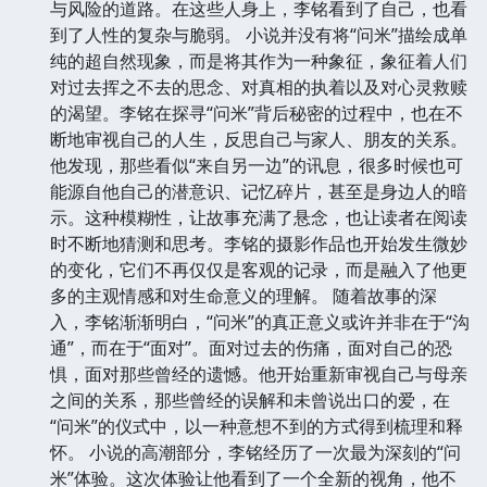
与风险的道路。在这些人身上，李铭看到了自己，也看
到了人性的复杂与脆弱。 小说并没有将“问米”描绘成单
纯的超自然现象，而是将其作为一种象征，象征着人们
对过去挥之不去的思念、对真相的执着以及对心灵救赎
的渴望。李铭在探寻“问米”背后秘密的过程中，也在不
断地审视自己的人生，反思自己与家人、朋友的关系。
他发现，那些看似“来自另一边”的讯息，很多时候也可
能源自他自己的潜意识、记忆碎片，甚至是身边人的暗
示。这种模糊性，让故事充满了悬念，也让读者在阅读
时不断地猜测和思考。李铭的摄影作品也开始发生微妙
的变化，它们不再仅仅是客观的记录，而是融入了他更
多的主观情感和对生命意义的理解。 随着故事的深
入，李铭渐渐明白，“问米”的真正意义或许并非在于“沟
通”，而在于“面对”。面对过去的伤痛，面对自己的恐
惧，面对那些曾经的遗憾。他开始重新审视自己与母亲
之间的关系，那些曾经的误解和未曾说出口的爱，在
“问米”的仪式中，以一种意想不到的方式得到梳理和释
怀。 小说的高潮部分，李铭经历了一次最为深刻的“问
米”体验。这次体验让他看到了一个全新的视角，他不