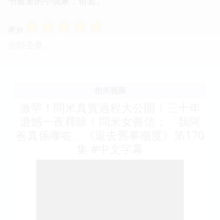
书斋里的小说家：俗套。
☆
☆
☆
☆
☆
评分
也听圣桑。
相关视频
激罕！問米真實過程大公開！三十年
遺憾一夜釋除！問米女善信：「我阿
爸真係嚟咗」《返去舊事嗰度》第170
集 #中文字幕