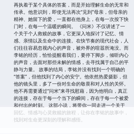
再执着于某个具体的答案，而是开始理解生命的无常和
传承。他意识到，即使无法再次“见到”母亲，但母亲的
精神、她留下的爱，一直都在他身上，在每一次按下快
门时，在每一个温暖的瞬间。 《问米》不仅讲述了一
个关于个人救赎的故事，它更深入地探讨了记忆、情
感、亲情以及生命中的连接。在快节奏的现代社会，人
们往往容易忽视内心的声音，被外界的喧嚣所淹没。而
李铭的经历，恰恰提醒着我们，要停下脚步，倾听内心
的声音，去面对那些未解的情感，去寻找属于自己的平
静与力量。 故事的结局，李铭并没有找到一个明确的
“答案”，但他找到了内心的安宁。他依然热爱摄影，但
他的镜头里，多了一份对生命的敬畏和对人性的关怀。
他不再需要通过“问米”来寻找慰藉，因为他明白，真正
的连接，存在于每一个当下的瞬间，存在于每一个被爱
和付出的时刻。 这部小说，将带你一同走进一个关于
回忆、情感与心灵救赎的旅程，让你在李铭的故事中，
找到对生命更深刻的理解和感悟。