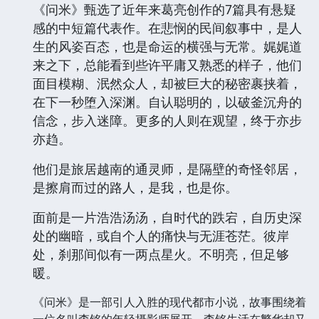
《问米》甄选了近年来葛亮创作的7篇具有悬疑
感的中短篇代表作。在悲悯的民间叙事中，是人
生的风姿百态，也是命运的横强与无常。娓娓道
来之下，总能看到些许平庸又熟悉的样子，他们
面目模糊、泯然众人，却被巨大的秘密裹挟着，
在下一秒堕入深渊。自认聪明的，以破釜沉舟的
信念，步入迷障。更多的人则在观望，终于亦步
亦趋。
他们是旅居越南的通灵师，是隔壁的奇怪邻居，
是擦肩而过的路人，是我，也是你。
面前是一片浩浩汤汤，自时代的跌宕，自历史深
处的幽暗，或自个人的痛快与无涯苍茫。彼岸
处，刹那间似有一两点星火。不明亮，但足够
暖。
《问米》是一部引人入胜的现代都市小说，故事围绕着
一位名叫李铭的年轻摄影师展开。李铭生活在繁华却又