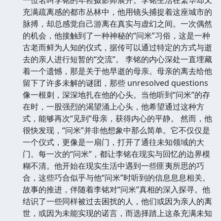
充满疏离感的都市丛林中，他用镜头捕捉着这座城市的
脉搏，却总感觉自己游离在真实与虚幻之间。一次偶然
的机会，他接触到了一种神秘的“问米”习俗，这是一种
古老而鲜为人知的仪式，据传可以通过特定的方式与逝
去的亲人进行短暂的“交流”。 李铭的内心深处一直埋藏
着一个遗憾，那是关于他早逝的母亲。母亲的离去给他
留下了许多未解的谜团，那些 unresolved questions
像一根刺，深深地扎在他的心头。当他听到“问米”的存
在时，一股强烈的渴望涌上心头，他希望通过这种方
式，能够再次“见到”母亲，获得内心的平静。 然而，他
很快发现，“问米”并非他想象中那么简单。它不仅仅是
一个仪式，更像是一扇门，打开了通往未知领域的大
门。每一次的“问米”，都让李铭在现实与回忆的边界模
糊不清。他开始在现实生活中遇到一些匪夷所思的巧
合，这些巧合似乎与他“问米”时听到的信息息息相关。
故事的推进，伴随着李铭对“问米”真相的深入探寻。他
结识了一些同样被过去困扰的人，他们或因为亲人的离
世，或因为未能实现的诺言，而选择踏上这条充满未知