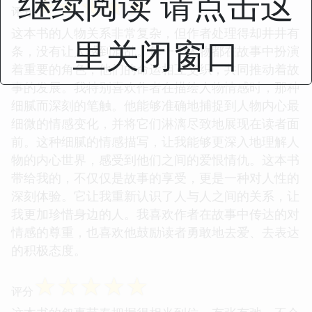
继续阅读 请点击这
☆
☆
☆
☆
☆
评分
这本书的人物关系非常复杂，但作者处理得却井井有
里关闭窗口
条，没有让人感到混乱。每一个人物都在故事中扮演
着重要的角色，他们的命运相互交织，共同推动着故
事的发展。我特别喜欢作者在描绘人物情感时，那种
细腻而深刻的笔触。他能够准确地捕捉到人物内心最
细微的情感变化，并将它们淋漓尽致地展现在读者面
前。这种细腻的情感描写，让我能够更深入地理解人
物的内心世界，感受到他们之间的爱恨情仇。这本书
带给我的，不仅仅是故事的享受，更是一种对人性的
深刻体验。它让我重新认识了人与人之间的关系，让
我更加珍惜身边的人。我喜欢作者在故事中传达的对
情感的尊重，也喜欢他鼓励读者勇敢地去爱、去表达
的积极态度。
☆
☆
☆
☆
☆
评分