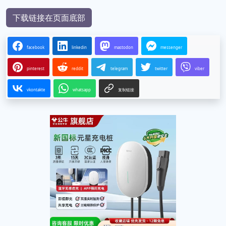
下载链接在页面底部
facebook
linkedin
mastodon
messenger
pinterest
reddit
telegram
twitter
viber
vkontakte
whatsapp
复制链接