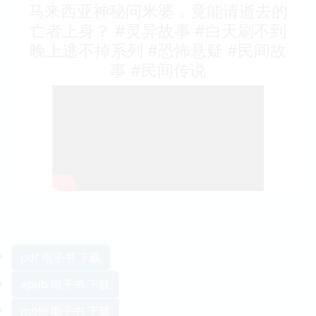
马来西亚神秘问米婆，竟能请逝去的
亡者上身？ #灵异故事 #白天刷不到
晚上逃不掉系列 #恐怖悬疑 #民间故
事 #民间传说
pdf 电子书 下载
epub 电子书 下载
mobi 电子书 下载