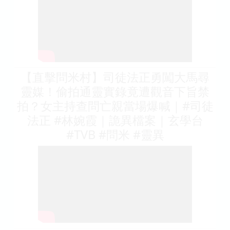
【直擊問米村】司徒法正勇闖大馬尋
靈媒！偷拍通靈實錄竟遭觀音下旨禁
拍？女主持查問亡親當場爆喊｜#司徒
法正 #林婉霞｜詭異檔案｜玄學台
#TVB #問米 #靈異