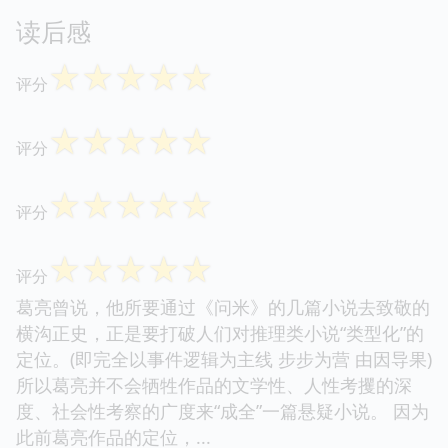
读后感
☆
☆
☆
☆
☆
评分
☆
☆
☆
☆
☆
评分
☆
☆
☆
☆
☆
评分
☆
☆
☆
☆
☆
评分
葛亮曾说，他所要通过《问米》的几篇小说去致敬的
横沟正史，正是要打破人们对推理类小说“类型化”的
定位。(即完全以事件逻辑为主线 步步为营 由因导果)
所以葛亮并不会牺牲作品的文学性、人性考攫的深
度、社会性考察的广度来“成全”一篇悬疑小说。 因为
此前葛亮作品的定位，...