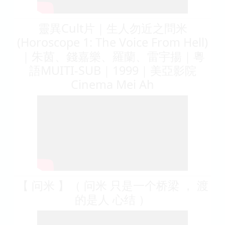
靈異Cult片｜生人勿近之問米
(Horoscope 1: The Voice From Hell)
｜朱茵、錢嘉樂、羅蘭、雷宇揚｜粵
語MUITI-SUB｜1999｜美亞影院
Cinema Mei Ah
【 问米 】（ 问米 只是一个桥梁 ， 渡
的是人 心结 ）