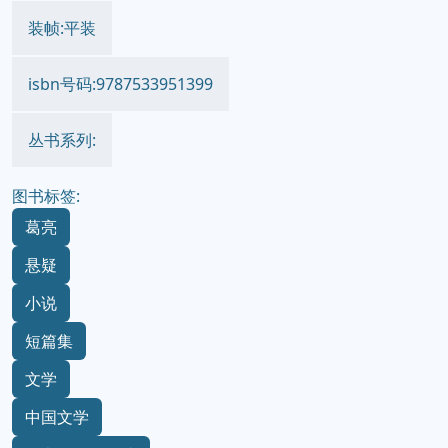
装帧:平装
isbn号码:9787533951399
丛书系列:
图书标签:
葛亮
悬疑
小说
短篇集
文学
中国文学