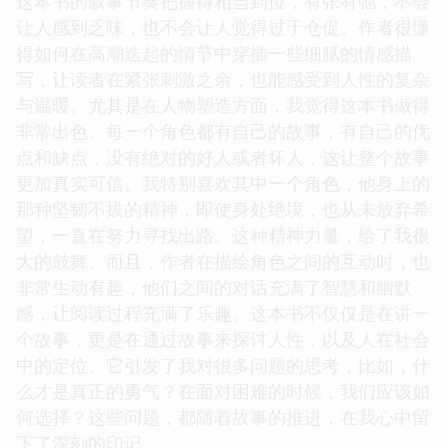
这本书的叙事节奏把握得相当到位，有张有弛，不会
让人感到乏味，也不会让人觉得过于仓促。作者很懂
得如何在高潮迭起的情节中穿插一些细腻的情感描
写，让读者在紧张刺激之余，也能感受到人性的复杂
与温暖。尤其是在人物塑造方面，我觉得这本书做得
非常出色。每一个角色都有自己的故事，有自己的优
点和缺点，没有绝对的好人或者坏人，这让整个故事
更加真实可信。我特别喜欢其中一个角色，他身上的
那种坚韧不拔的精神，即使身处绝境，也从未放弃希
望，一直在努力寻找出路。这种精神力量，给了我很
大的鼓舞。而且，作者在描绘角色之间的互动时，也
非常生动有趣，他们之间的对话充满了智慧和幽默
感，让阅读过程充满了乐趣。这本书不仅仅是在讲一
个故事，更是在通过故事来探讨人性，以及人在社会
中的定位。它引发了我对很多问题的思考，比如，什
么才是真正的勇气？在面对困难的时候，我们应该如
何选择？这些问题，都随着故事的推进，在我心中留
下了深刻的印记。