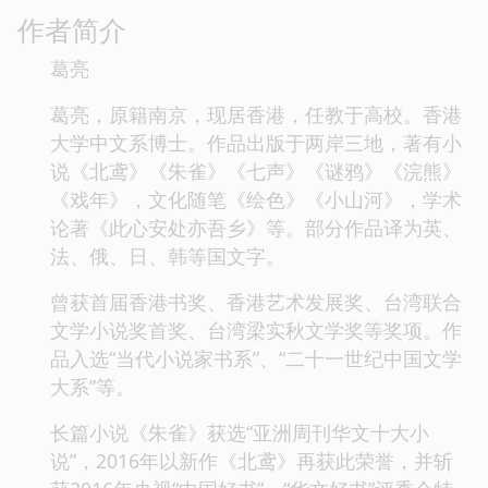
作者简介
葛亮
葛亮，原籍南京，现居香港，任教于高校。香港
大学中文系博士。作品出版于两岸三地，著有小
说《北鸢》《朱雀》《七声》《谜鸦》《浣熊》
《戏年》，文化随笔《绘色》《小山河》，学术
论著《此心安处亦吾乡》等。部分作品译为英、
法、俄、日、韩等国文字。
曾获首届香港书奖、香港艺术发展奖、台湾联合
文学小说奖首奖、台湾梁实秋文学奖等奖项。作
品入选“当代小说家书系”、“二十一世纪中国文学
大系”等。
长篇小说《朱雀》获选“亚洲周刊华文十大小
说”，2016年以新作《北鸢》再获此荣誉，并斩