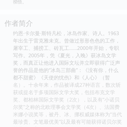
彻悟。
作者简介
约恩·卡尔曼·斯特凡松，冰岛作家、诗人。1963
年出生于雷克雅未克。曾做过形形色色的工作，
屠宰工、捕捞工、砖瓦工……2000年开始，专职
写作。2005年，凭《夏光，入晚》获冰岛文学
奖，而真正让他进入国际文坛并立即获得广泛声
誉的作品是他的“冰岛三部曲”：《没有你，什么
都不甜蜜》《天使的忧伤》和《人心》（暂
名）。十余年来，作品被译成27种语言，数次斩
获或提名于多项国际文学大奖，包括布克文学
奖、都柏林国际文学奖（2次），以及有“小诺贝
尔奖”之称的北欧理事会文学奖（4次）、法国费
米娜小说奖等，被丹、冰、挪权威媒体称为“当代
最珍贵、文笔最优美”以及最有可能获得诺贝尔奖