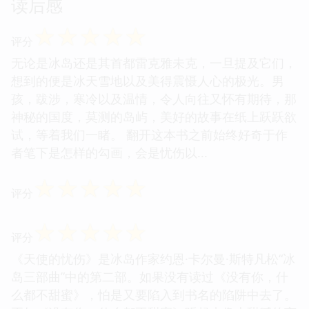
读后感
☆
☆
☆
☆
☆
评分
无论是冰岛还是其首都雷克雅未克，一旦提及它们，
想到的便是冰天雪地以及美得震慑人心的极光。男
孩，跋涉，寒冷以及温情，令人向往又怀有期待，那
神秘的国度，莫测的岛屿，美好的故事在纸上跃跃欲
试，等着我们一睹。 翻开这本书之前始终好奇于作
者笔下是怎样的勾画，会是忧伤以...
☆
☆
☆
☆
☆
评分
☆
☆
☆
☆
☆
评分
《天使的忧伤》是冰岛作家约恩·卡尔曼·斯特凡松“冰
岛三部曲”中的第二部。如果没有读过《没有你，什
么都不甜蜜》，怕是又要陷入到书名的陷阱中去了。