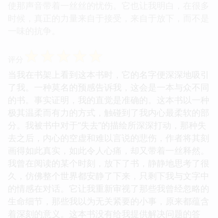
使那声音带着一丝丝的忧伤。它也让我明白，在很多
时候，真正的力量来自于接受，来自于放下，而不是
一味的抗争。
☆
☆
☆
☆
☆
评分
当我在书架上看到这本书时，它的名字便深深地吸引
了我。一种莫名的预感告诉我，这会是一本与众不同
的书。事实证明，我的直觉是准确的。这本书以一种
极其温柔而有力的方式，触碰到了我内心最柔软的部
分。我被书中对于“失去”的描绘所深深打动，那种失
去之后，内心的空虚和难以言说的悲伤，作者将其刻
画得如此真实，如此令人心痛，却又带着一丝释然。
我曾在阅读的某个时刻，放下了书，静静地思考了很
久，仿佛整个世界都安静了下来，只剩下我与文字中
的情感在对话。它让我重新审视了那些我曾经忽略的
生命细节，那些我以为无关紧要的小事，原来都蕴含
着深刻的意义。这本书没有给我提供解决问题的答