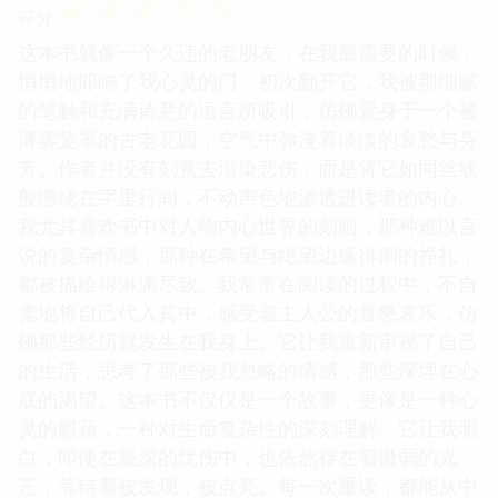
☆
☆
☆
☆
☆
评分
这本书就像一个久违的老朋友，在我最需要的时候，
悄悄地叩响了我心灵的门。初次翻开它，我被那细腻
的笔触和充满诗意的语言所吸引，仿佛置身于一个被
薄雾笼罩的古老花园，空气中弥漫着淡淡的哀愁与芬
芳。作者并没有刻意去渲染悲伤，而是将它如同丝线
般缠绕在字里行间，不动声色地渗透进读者的内心。
我尤其喜欢书中对人物内心世界的刻画，那种难以言
说的复杂情感，那种在希望与绝望边缘徘徊的挣扎，
都被描绘得淋漓尽致。我常常在阅读的过程中，不自
觉地将自己代入其中，感受着主人公的喜怒哀乐，仿
佛那些经历就发生在我身上。它让我重新审视了自己
的生活，思考了那些被我忽略的情感，那些深埋在心
底的渴望。这本书不仅仅是一个故事，更像是一种心
灵的慰藉，一种对生命复杂性的深刻理解。它让我明
白，即使在最深的忧伤中，也依然存在着微弱的光
芒，等待着被发现，被点亮。每一次重读，都能从中