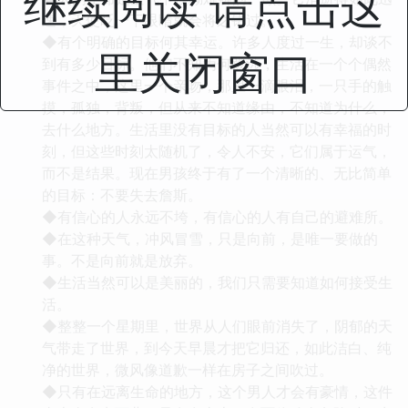
继续阅读 请点击这
速，天使眨一下眼睛就会将之错过。
◆有个明确的目标何其幸运。许多人度过一生，却谈不
里关闭窗口
到有多少目标。他们不知为何跋涉，生活在一个个偶然
事件之中，这里一个亲吻，那里一滴眼泪，一只手的触
摸，孤独，背叛，但从来不知道缘由，不知道为什么，
去什么地方。生活里没有目标的人当然可以有幸福的时
刻，但这些时刻太随机了，令人不安，它们属于运气，
而不是结果。现在男孩终于有了一个清晰的、无比简单
的目标：不要失去詹斯。
◆有信心的人永远不垮，有信心的人有自己的避难所。
◆在这种天气，冲风冒雪，只是向前，是唯一要做的
事。不是向前就是放弃。
◆生活当然可以是美丽的，我们只需要知道如何接受生
活。
◆整整一个星期里，世界从人们眼前消失了，阴郁的天
气带走了世界，到今天早晨才把它归还，如此洁白、纯
净的世界，微风像道歉一样在房子之间吹过。
◆只有在远离生命的地方，这个男人才会有豪情，这件