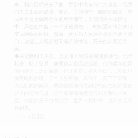
来，我们已经失去了他，宇宙中没有任何力量能带给我
们逝去生命的温暖、嗓音、手的动作、幽默的感觉。构
成生命使之确凿存在的所有细节，全部消失在永恒之
中，只在心中留下一个开放的伤口，时间逐渐将那伤口
变成肿胀的疤痕。然而，死去的人永远不会完全离开我
们，这是让人既安慰又痛苦的悖论，死去的人既近且
远。
◆白昼唤醒了男孩。晨光降入黑暗的深渊来接他。他坐
起身，眨了眨眼，像要确定自己还活着。他伸展年轻灵
活的身体，走到窗前，拉开窗帘，把头伸出去，彻底甩
掉夜晚和梦境。天气几乎平静。风停了，留下了温和，
无比礼貌的微风。男孩愉快地感受到空气留在他裸露皮
肤上的清冷气息，尽可能深深地把清晨和光明纳入胸
膛。对面的房子白雪皑皑，世界一片和平。也许春天终
将到来。
收起
· · · · · · (
)