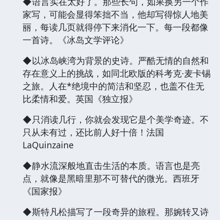
◆语言实在太好了。那些长句，如果换另一个作
家写，可能会显得笨拙不当，他却写得惊人地美
丽，每读几页就得停下来消化一下。每一段都像
一首诗。《冰岛文学评论》
◆以冰岛峡湾为背景的史诗。严酷无情的自然和
存在意义上的挑战，如同北欧版的科考克·麦卡锡
之旅。人在*绝境中的简洁和坚忍，也盖不住无
比柔情和爱。英国《独立报》
◆只消读几行，你就会发现它是个美学奇迹。不
只从未有过，还比前人好十倍！法国
LaQuinzaine
◆静水流深般地直击生活的本质。语言也是亮
点，就像是黑暗里那不可替代的微光。西班牙
《国家报》
◆斯特凡松描写了一段奇异的旅程。那婉转又诗