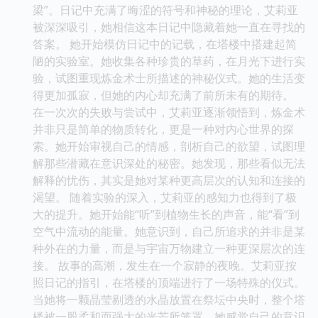
梁”。日记中充满了晦涩的符号和神秘的理论，艾莉亚
被深深吸引，她相信这本日记中隐藏着她一直在寻找的
答案。 她开始模仿日记中的记载，在塔楼中搭建起简
陋的实验室。她收集各种珍贵的草药，在月光下进行实
验，试图重现炼金术士所描述的神秘仪式。她的生活变
得更加孤寂，但她的内心却充满了前所未有的期待。
在一次次的失败与尝试中，艾莉亚逐渐领悟到，炼金术
并非只是简单的物质转化，更是一种对内心世界的探
索。她开始审视自己的情感，剖析自己的欲望，试图理
解那些潜藏在意识深处的秘密。她发现，那些看似无法
解释的忧伤，其实是她对某种更高层次的认知和连接的
渴望。 随着实验的深入，艾莉亚的感知力也得到了极
大的提升。她开始能“听”到植物生长的声音，能“看”到
空气中流动的能量。她意识到，自己所追求的并非是某
种外在的力量，而是与宇宙万物建立一种更深层次的连
接。 故事的高潮，发生在一个寂静的夜晚。艾莉亚按
照日记的指引，在塔楼的顶端进行了一场特殊的仪式。
当她将一颗晶莹剔透的水晶放置在祭坛中央时，整个塔
楼被一股柔和而强大的光芒所笼罩。她感觉自己的意识