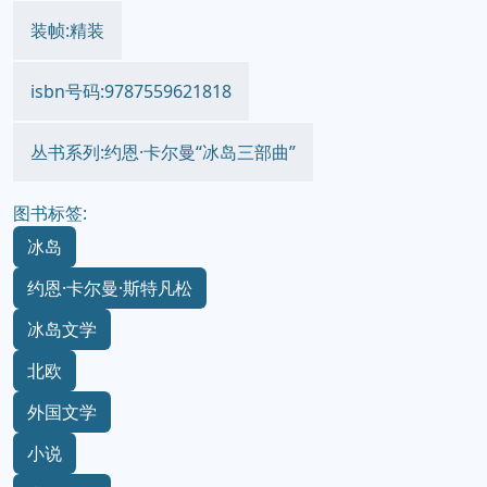
装帧:精装
isbn号码:9787559621818
丛书系列:约恩·卡尔曼“冰岛三部曲”
图书标签:
冰岛
约恩·卡尔曼·斯特凡松
冰岛文学
北欧
外国文学
小说