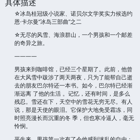
具体描述
☆冰岛桂冠级小说家、诺贝尔文学奖实力候选约
恩·卡尔曼“冰岛三部曲”之二
☆无尽的风雪、海浪群山，一个男孩和一个邮差
的奇异之旅。
————
男孩来到咖啡馆，已经三个星期了。此前，他曾
在大风雪中跋涉了两天两夜，只为了能帮自己逝
去的朋友巴尔特还一本书。如今，巴尔特已经渐
渐远离 了他的生活 。记忆，还有时间，是多么
残忍。雪还在下，天空中的雪花无穷无尽。有人
说，那是天使的眼泪。它保护大地免受霜冻，同
时照亮漫长而沉重的冬 季，但也寒冷逼人，毫无
怜悯。
平生来，男孩第一次有了令他感到迷乱的自由：