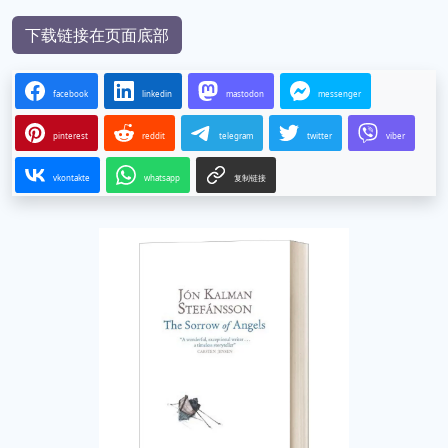
下载链接在页面底部
facebook
linkedin
mastodon
messenger
pinterest
reddit
telegram
twitter
viber
vkontakte
whatsapp
复制链接