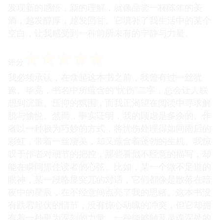
发现新的感悟，新的理解，就像品尝一杯陈年的美
酒，越发醇厚，越发回甘。它填补了我生活中的某个
空白，让我感受到一种前所未有的宁静与力量。
☆
☆
☆
☆
☆
评分
我必须承认，在拿起这本书之前，我曾有过一丝犹
豫。毕竟，书名中所蕴含的“忧伤”二字，总会让人联
想到沉重、压抑的氛围，而我正渴望在阅读中寻求解
脱与愉悦。然而，事实证明，我的顾虑是多余的。作
者以一种极为巧妙的方式，将忧伤处理得如同雨后的
彩虹，带着一丝凄美，却又蕴含着蓬勃的生机。我惊
叹于作者对细节的把控，那些看似不经意的描写，却
能在瞬间抓住读者的心弦。比如，某一个微不足道的
眼神，某一段略显突兀的对话，它们都像是散落在暗
夜中的星辰，在不经意间点亮了我的思绪。这本书没
有跌宕起伏的情节，没有惊心动魄的冲突，但它却拥
有着一种更为深刻的力量，一种能够触及灵魂深处的