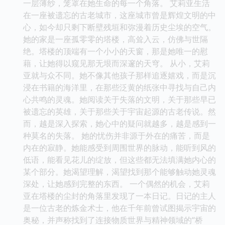
一层薄纱，笼罩在她生命的每一个角落。 艾莉亚生活
在一座被遗忘的古老城市，这座城市曾是辉煌文明的中
心，如今却只剩下断壁残垣和弥漫着历史尘埃的空气。
她的家是一座孤零零的塔楼，高耸入云，仿佛与世隔
绝。塔楼的顶端有一个小小的天窗，那是她唯一的慰
藉，让她得以窥见那无垠而深邃的天穹。 从小，艾莉
亚就与众不同。她不像其他孩子那样追逐嬉戏，而是沉
浸在书籍的海洋里，在那些泛黄的纸张中寻找与自己内
心共鸣的灵魂。她阅读关于失落的文明，关于那些早已
被遗忘的英雄，关于那些关于宇宙起源的古老传说。然
而，越是深入探索，她心中的疑问就越多，越是感到一
种莫名的失落。 她的忧伤并非源于外在的痛苦，而是
内在的寂静。她能感受到周围世界的脉动，能听到风的
低语，能看见花儿的绽放，但这些都无法填满她内心的
某个部分。她渴望理解，渴望找到那个能够触动她灵魂
深处，让她感到完整的东西。 一个偶然的机会，艾莉
亚在塔楼的尘封的角落里发现了一本日记。日记的主人
是一位古老的炼金术士，他在千年前曾试图揭示宇宙的
奥秘，并声称找到了连接物质世界与精神领域的“桥