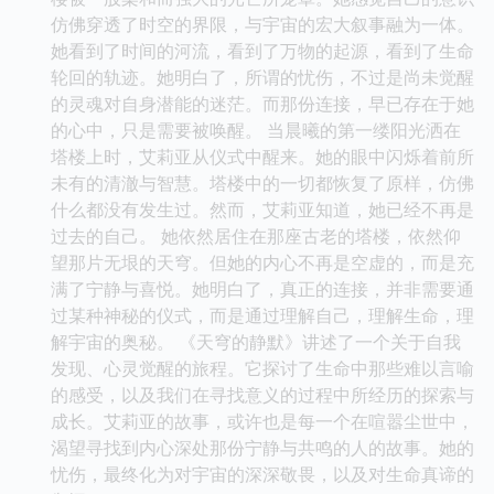
仿佛穿透了时空的界限，与宇宙的宏大叙事融为一体。
她看到了时间的河流，看到了万物的起源，看到了生命
轮回的轨迹。她明白了，所谓的忧伤，不过是尚未觉醒
的灵魂对自身潜能的迷茫。而那份连接，早已存在于她
的心中，只是需要被唤醒。 当晨曦的第一缕阳光洒在
塔楼上时，艾莉亚从仪式中醒来。她的眼中闪烁着前所
未有的清澈与智慧。塔楼中的一切都恢复了原样，仿佛
什么都没有发生过。然而，艾莉亚知道，她已经不再是
过去的自己。 她依然居住在那座古老的塔楼，依然仰
望那片无垠的天穹。但她的内心不再是空虚的，而是充
满了宁静与喜悦。她明白了，真正的连接，并非需要通
过某种神秘的仪式，而是通过理解自己，理解生命，理
解宇宙的奥秘。 《天穹的静默》讲述了一个关于自我
发现、心灵觉醒的旅程。它探讨了生命中那些难以言喻
的感受，以及我们在寻找意义的过程中所经历的探索与
成长。艾莉亚的故事，或许也是每一个在喧嚣尘世中，
渴望寻找到内心深处那份宁静与共鸣的人的故事。她的
忧伤，最终化为对宇宙的深深敬畏，以及对生命真谛的