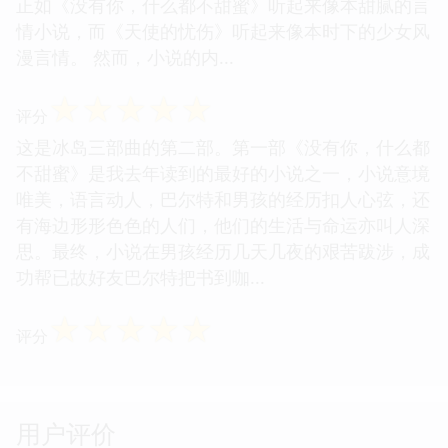
正如《没有你，什么都不甜蜜》听起来像本甜腻的言
情小说，而《天使的忧伤》听起来像本时下的少女风
漫言情。 然而，小说的内...
☆
☆
☆
☆
☆
评分
这是冰岛三部曲的第二部。第一部《没有你，什么都
不甜蜜》是我去年读到的最好的小说之一，小说意境
唯美，语言动人，巴尔特和男孩的经历扣人心弦，还
有海边形形色色的人们，他们的生活与命运亦叫人深
思。最终，小说在男孩经历几天几夜的艰苦跋涉，成
功帮已故好友巴尔特把书到咖...
☆
☆
☆
☆
☆
评分
用户评价