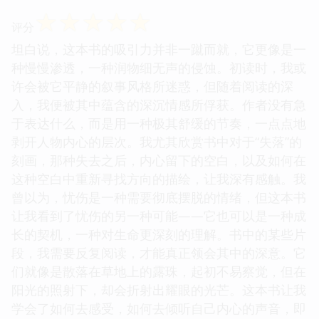
☆
☆
☆
☆
☆
评分
坦白说，这本书的吸引力并非一蹴而就，它更像是一
种慢慢渗透，一种润物细无声的侵蚀。初读时，我或
许会被它平静的叙事风格所迷惑，但随着阅读的深
入，我便被其中蕴含的深沉情感所俘获。作者没有急
于表达什么，而是用一种极其舒缓的节奏，一点点地
剥开人物内心的层次。我尤其欣赏书中对于“失落”的
刻画，那种失去之后，内心留下的空白，以及如何在
这种空白中重新寻找方向的描绘，让我深有感触。我
曾以为，忧伤是一种需要彻底摆脱的情绪，但这本书
让我看到了忧伤的另一种可能——它也可以是一种成
长的契机，一种对生命更深刻的理解。书中的某些片
段，我需要反复阅读，才能真正领会其中的深意。它
们就像是散落在草地上的露珠，起初不易察觉，但在
阳光的照射下，却会折射出耀眼的光芒。这本书让我
学会了如何去感受，如何去倾听自己内心的声音，即