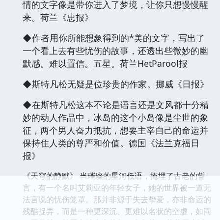
情的文字像是带你进入了梦境，让你只想慢慢醒
来。荷兰《忠报》
◆作者用你所能想象得到的*美的文字，写出了
一个看上去有些忧伤的故事，还透出些微妙的幽
默感。难以置信。五星。荷兰HetParool报
◆斯特凡松无疑是位珍贵的作家。挪威《日报》
◆在斯特凡松这本不论是语言还是文风都十分精
妙的动人作品中，冰岛的这个小岛像是尘世的象
征，两个男人奋力抵抗，想要主宰自己的命运并
保持住人类的尊严和价值。德国《法兰克福日
报》
《天穹的静默》 当璀璨的星河低语，掩埋了古老的誓
言，有一个名叫艾莉亚的年轻女子，她的世界被一道无
法言说的忧伤笼罩。那并非源于失去挚爱，亦非命运的
残酷捉弄，而是一种更深沉、更难以名状的空虚，如同