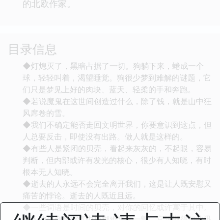
的北欧作家。
目录信息
◆灯熄灭了，黑暗占据了一切。狗躺下来，蜷成一个
球，轻轻叫着，渴望睡觉。狗很少梦到难解的谜题，它
们只是梦见上好的肉块、蓝天、轻柔的手和奔跑。
◆若说魔鬼在这世间创造过什么，除了钱，就是山中狂
风席卷的雪。
◆我们不确定能否走回文明世界，你要意识到这点，但
人总要反击，即使没有出路。做人就是这样的。
◆有些人是紧闭的贝壳，看起来灰灰的，不起眼，容易
判断，但内部或许有发光的核心，很少有人知晓，有时
根本无人知晓。
◆逝去的人永远不会完全离开我们，这是让人既安慰又
痛苦的悖论。逝去的人既近且远。
◆一些词语是时间的贝壳，对你的回忆或许寓于其中。
◆人的生命是空气中模糊难辨的一颤。它消逝得如此迅