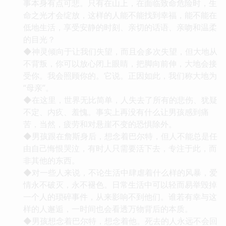
事本身有点可悲。只有在山上，在面临致命危险时，生
命之光才会绽放，这样的人能不能找到幸福，能不能在
低地生活，享受安静的时刻、亲切的话语、亲吻和温柔
的目光？
◆神灵倾向于让我们失望，而且会多次失望，但大地从
不背叛，你可以放心闭上眼睛，把脚向前伸，大地会接
受你。我会照顾你的。它说。正因如此，我们称大地为
“母亲”。
◆在这里，世界无比简单，人失去了所有的悲伤、犹疑
不定、内疚、羞愧。事实上再没有什么让男孩感到痛
苦，当然，疲劳和对悬崖不变的恐惧除外。
◆男孩跟在詹斯身后，想念着巴尔特，但人不能总是任
由自己悔恨哭泣，有时人只需要活下去，专注于此，而
非其他的东西。
◆对一些人来说，不论生活中肆虐着什么样的风暴，爱
情永不破灭，永不褪色。日常生活中可以轻而易举毁掉
一个人的琐碎事件，从来影响不到他们。谁若有幸与这
样的人邂逅，一时间也会看透万物背后的本质。
◆男孩想念着巴尔特，想念着他。死去的人永远不会回