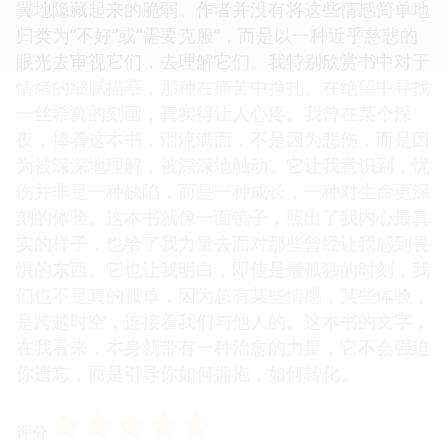
翼地隐藏起来的脆弱。作者并没有将这些情感简单地
归类为“不好”或“需要克服”，而是以一种近乎慈悲的
眼光去审视它们，去理解它们。我特别欣赏书中对于
情绪的细腻描摹，那种在痛苦中挣扎、在绝望中寻找
一丝希冀的刻画，真实得让人心疼。我曾在某个深
夜，捧着这本书，泪流满面，不是因为悲伤，而是因
为被深深地理解，被深深地触动。它让我意识到，忧
伤并非是一种缺陷，而是一种成长，一种对生命更深
刻的体验。这本书就像一面镜子，照出了我内心最真
实的样子，也给了我力量去面对那些曾经让我感到畏
惧的东西。它也让我明白，即使是最孤独的时刻，我
们也不是真的孤单，因为总有某些情感，某些体验，
是跨越时空，连接着我们与他人的。这本书的文字，
在我看来，本身就带有一种治愈的力量，它不会强迫
你遗忘，而是引导你如何拥抱，如何转化。
☆
☆
☆
☆
☆
评分