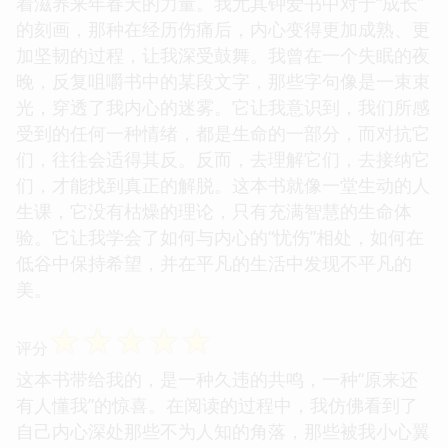
着滋养来年春天的力量。我尤其钟爱书中对于“成长”
的刻画，那种在经历伤痛后，内心变得更加成熟、更
加坚韧的过程，让我深受鼓舞。我曾在一个失眠的夜
晚，反复咀嚼书中的某段文字，那些字句像是一束束
光，穿透了我内心的迷雾。它让我意识到，我们所感
受到的任何一种情绪，都是生命的一部分，而对抗它
们，往往会适得其反。反而，去理解它们，去接纳它
们，才能找到真正的解脱。这本书就像一堂生动的人
生课，它没有枯燥的理论，只有充满智慧的生命体
验。它让我学会了如何与内心的“忧伤”相处，如何在
低谷中保持希望，并在平凡的生活中发现不平凡的
美。
☆
☆
☆
☆
☆
评分
这本书带给我的，是一种久违的共鸣，一种“原来还
有人懂我”的惊喜。在阅读的过程中，我仿佛看到了
自己内心深处那些不为人知的角落，那些被我小心翼