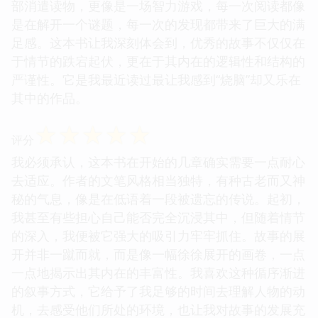
部消遣读物，更像是一场智力游戏，每一次阅读都像
是在解开一个谜题，每一次的发现都带来了巨大的满
足感。这本书让我深刻体会到，优秀的故事不仅仅在
于情节的跌宕起伏，更在于其内在的逻辑性和结构的
严谨性。它是我最近读过最让我感到“烧脑”却又乐在
其中的作品。
☆
☆
☆
☆
☆
评分
我必须承认，这本书在开始的几章确实需要一点耐心
去适应。作者的文笔风格相当独特，有种古老而又神
秘的气息，像是在低语着一段被遗忘的传说。起初，
我甚至有些担心自己能否完全沉浸其中，但随着情节
的深入，我便被它强大的吸引力牢牢抓住。故事的展
开并非一蹴而就，而是像一幅徐徐展开的画卷，一点
一点地揭示出其内在的丰富性。我喜欢这种循序渐进
的叙事方式，它给予了我足够的时间去理解人物的动
机，去感受他们所处的环境，也让我对故事的发展充