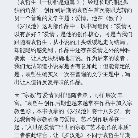
（袁哲生《一切都是短篇 》）经过长期“捕捉孤
独的角落”，创作到后期的袁哲生首次将眼光转向
另一个普遍的文学主题：爱情。他在《猴子》
《罗汉池》这两部作品中，以书写追问：“爱情可
以有多好？”爱情，是他的创作核心。可是当我们
跟随着袁哲生，从小说的开头缓缓地走向结局，
却能隐约感觉到，作品中还存在爱情之外的种种
要素，让人无法明确地言说。作为后来的读者，
我们无法知道小说家是否有意如此；但能肯定的
是，袁哲生确实又一次在普遍的文学主题中，写
出让人值得反复寻味的作品。
☆ “‘宗教’与‘爱情’同样追随者衆，同样‘层次’丰
富。”袁哲生创作后期也越来越常在作品中加入宗
教色彩，本书收录的《罗汉池》将十八罗汉、贵
妃观音等宗教雕像与爱情、艺术创作联系在一
起，“入世的爱情”“出世的宗教”“艺术创作的本质”
三者彼此结合，让《罗汉池》不同于袁哲生早期