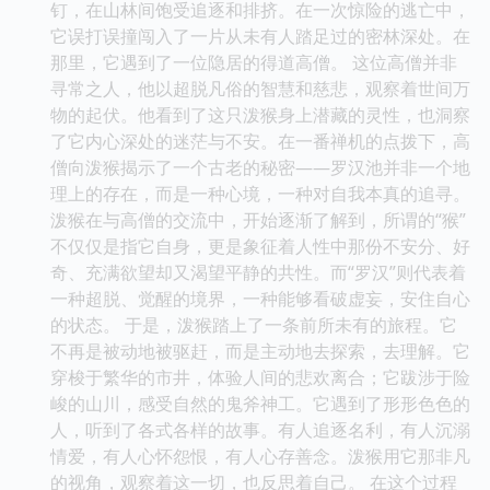
钉，在山林间饱受追逐和排挤。在一次惊险的逃亡中，
它误打误撞闯入了一片从未有人踏足过的密林深处。在
那里，它遇到了一位隐居的得道高僧。 这位高僧并非
寻常之人，他以超脱凡俗的智慧和慈悲，观察着世间万
物的起伏。他看到了这只泼猴身上潜藏的灵性，也洞察
了它内心深处的迷茫与不安。在一番禅机的点拨下，高
僧向泼猴揭示了一个古老的秘密——罗汉池并非一个地
理上的存在，而是一种心境，一种对自我本真的追寻。
泼猴在与高僧的交流中，开始逐渐了解到，所谓的“猴”
不仅仅是指它自身，更是象征着人性中那份不安分、好
奇、充满欲望却又渴望平静的共性。而“罗汉”则代表着
一种超脱、觉醒的境界，一种能够看破虚妄，安住自心
的状态。 于是，泼猴踏上了一条前所未有的旅程。它
不再是被动地被驱赶，而是主动地去探索，去理解。它
穿梭于繁华的市井，体验人间的悲欢离合；它跋涉于险
峻的山川，感受自然的鬼斧神工。它遇到了形形色色的
人，听到了各式各样的故事。有人追逐名利，有人沉溺
情爱，有人心怀怨恨，有人心存善念。泼猴用它那非凡
的视角，观察着这一切，也反思着自己。 在这个过程