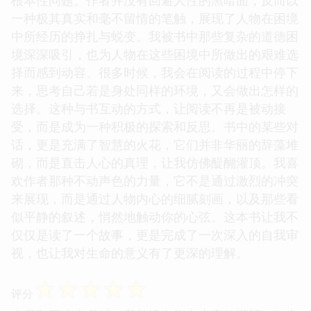
根本性问题。作者并没有回避人性的黑暗面，反而以
一种极其真实和毫不留情的笔触，展现了人物在困境
中所经历的挣扎与蜕变。我被书中那些复杂的道德困
境深深吸引，也为人物在这些困境中所做出的艰难选
择而感到动容。很多时候，我会在阅读的过程中停下
来，思考自己若是身处同样的环境，又会做出怎样的
选择。这种与书互动的方式，让阅读不再是被动接
受，而是成为一种积极的探索和反思。书中的某些对
话，更是充满了智慧的火花，它们并非华丽的辞藻堆
砌，而是直击人心的真理，让我仿佛醍醐灌顶。我喜
欢作者那种不动声色的力量，它不是通过激烈的冲突
来展现，而是通过人物内心的细腻刻画，以及那些看
似平静的叙述，悄然地触动你的心弦。这本书让我不
仅仅是读了一个故事，更是完成了一次深入的自我审
视，也让我对生命的意义有了更深的理解。
☆
☆
☆
☆
☆
评分