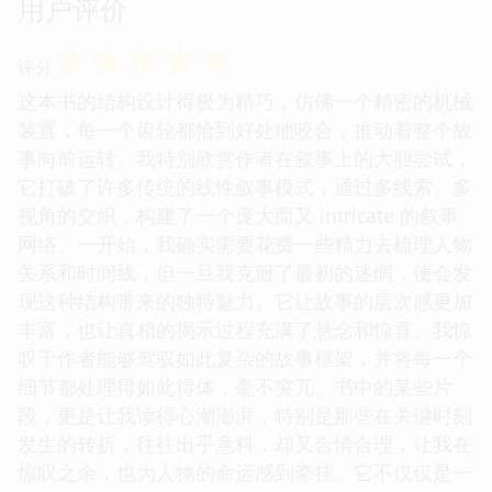
用户评价
☆
☆
☆
☆
☆
评分
这本书的结构设计得极为精巧，仿佛一个精密的机械
装置，每一个齿轮都恰到好处地咬合，推动着整个故
事向前运转。我特别欣赏作者在叙事上的大胆尝试，
它打破了许多传统的线性叙事模式，通过多线索、多
视角的交织，构建了一个庞大而又 intricate 的叙事
网络。一开始，我确实需要花费一些精力去梳理人物
关系和时间线，但一旦我克服了最初的迷惘，便会发
现这种结构带来的独特魅力。它让故事的层次感更加
丰富，也让真相的揭示过程充满了悬念和惊喜。我惊
叹于作者能够驾驭如此复杂的故事框架，并将每一个
细节都处理得如此得体，毫不突兀。书中的某些片
段，更是让我读得心潮澎湃，特别是那些在关键时刻
发生的转折，往往出乎意料，却又合情合理，让我在
惊叹之余，也为人物的命运感到牵挂。它不仅仅是一