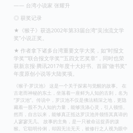
—— 台湾小说家 张耀升
◎ 获奖记录
★《猴子》获选2002年第33届台湾“吴浊流文学
奖”小说正奖。
★ 作者拿下诸多台湾重要文学大奖，如“时报文
学奖”“联合报文学奖”“五四文艺奖章”，同时也荣
获新京报·腾讯2017年度十大好书、首届“做书奖”
年度原创小说等大陆奖项。
《猴子·罗汉池》 这是一个关于探索与觉醒的故事。 在
古老而神秘的东土，坐落着一座鲜为人知的古刹，名为
“罗汉池”。传说中，罗汉池不仅是佛法精深之地，更隐
藏着一股不为人知的力量，能够洗涤心灵，引人顿悟。
然而，自古以来，能够真正抵达罗汉池并领悟其真谛的
人寥寥无几。 故事的主角，是一只被命运捉弄的泼
猴。它聪明伶俐，却因无法无天，被修行之人视为眼中