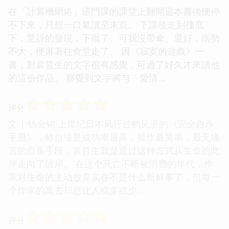
在「計算機網絡」這門課的課堂上翻開這本書後便停
不下來，只想一口氣讀至末頁。 下課後走到樓底
下，驚訝的發現，下雨了。可我沒帶傘。還好，雨勢
不大，便淋著往食堂走了。 因《寂寞的遊戲》一
書，對袁哲生的文字很有感覺，可過了好久才來讀他
的這份作品。 察覺到文字將与「愛情...
☆
☆
☆
☆
☆
评分
文 | 钱金铭 上世纪日本风行过鹤见济的《完全自杀
手册》，称自缢是成功率最高，操作最简单，最无痛
苦的自杀手段，袁哲生就是通过这种方式从生命的此
岸走向了彼岸。 在这个死亡不断被消费的年代，作
家对生命的主动放弃实在不是什么新鲜事了，但每一
个作家的离去却总让人或多或少...
☆
☆
☆
☆
☆
评分