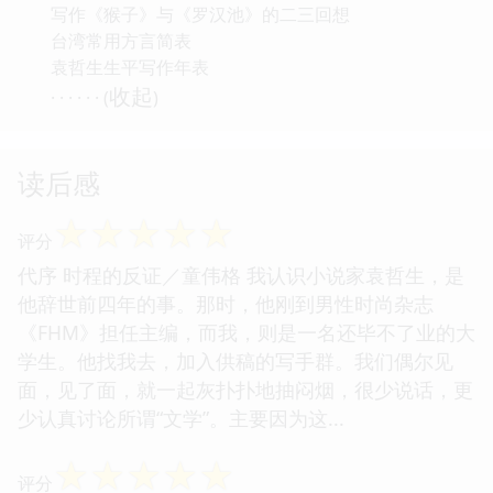
写作《猴子》与《罗汉池》的二三回想
台湾常用方言简表
袁哲生生平写作年表
收起
· · · · · · (
)
读后感
☆
☆
☆
☆
☆
评分
代序 时程的反证／童伟格 我认识小说家袁哲生，是
他辞世前四年的事。那时，他刚到男性时尚杂志
《FHM》担任主编，而我，则是一名还毕不了业的大
学生。他找我去，加入供稿的写手群。我们偶尔见
面，见了面，就一起灰扑扑地抽闷烟，很少说话，更
少认真讨论所谓“文学”。主要因为这...
☆
☆
☆
☆
☆
评分