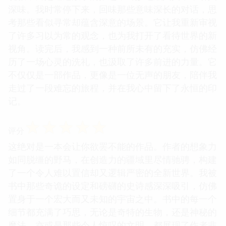
深味。我时常停下来，回味那些意味深长的对话，思
考那些看似寻常却蕴含深意的场景。它让我重新审视
了许多习以为常的观念，也为我打开了看待世界的新
视角。读完后，我感到一种前所未有的充实，仿佛经
历了一场心灵的洗礼，也汲取了许多前进的力量。它
不仅仅是一部作品，更像是一位无声的朋友，陪伴我
走过了一段难忘的旅程，并在我心中留下了永恒的印
记。
☆
☆
☆
☆
☆
评分
这绝对是一本会让你欲罢不能的作品。作者的想象力
如同脱缰的野马，在创造力的疆域里尽情驰骋，构建
了一个令人难以置信却又逻辑严密的全新世界。我被
书中那些奇诡的设定和磅礴的史诗感深深吸引，仿佛
置身于一个宏大而又未知的宇宙之中。书中的每一个
细节都充满了巧思，无论是奇特的生物，还是神秘的
魔法，亦或是那些令人惊叹的文明，都展现了作者非