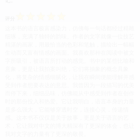
记。
☆
☆
☆
☆
☆
评分
这本书的语言极富感染力，仿佛每一句话都经过精雕
细琢，充满了独特的韵味。作者的文字就像一位技艺
精湛的画家，用最恰当的色彩和笔触，描绘出一幅幅
生动而又富有情感的画面。我喜欢那种在阅读中被文
字所吸引，被语言所打动的感觉。书中的某些比喻和
意象，更是让我拍案叫绝，它们将抽象的概念具象
化，将复杂的情感细腻化，让我在瞬间便能理解并感
受到作者想要表达的意思。我曾因为一段描写的优美
而停下来，细细品味，仿佛能从中感受到作者在创作
时的那份投入和热爱。它让我明白，语言本身的力量
是多么强大，它能够穿透时空，连接心灵，传递情
感。这本书不仅仅是关于故事，更是关于语言的艺
术，它让我对中文的博大精深有了更深的体会，也让
我对文字的力量有了更深的敬畏。