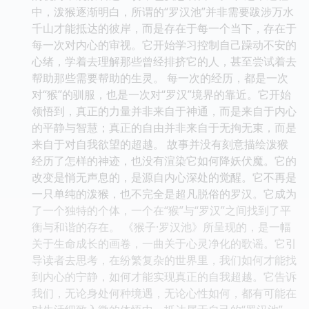
中，泼猴逐渐明白，所谓的“罗汉池”并非需要跋涉万水
千山才能抵达的彼岸，而是存在于每一个当下，存在于
每一次对内心的审视。它开始学习控制自己躁动不安的
心绪，学着去理解那些曾经排挤它的人，甚至尝试着去
帮助那些需要帮助的生灵。 每一次的经历，都是一次
对“猴”的驯服，也是一次对“罗汉”境界的靠近。它开始
领悟到，真正的力量并非来自于神通，而是来自于内心
的平静与智慧；真正的自由并非来自于无拘无束，而是
来自于对自我欲望的超越。 故事并没有刻意描绘泼猴
经历了怎样的神迹，也没有渲染它如何降妖伏魔。它的
改变是悄无声息的，是源自内心深处的觉醒。它不再是
一只单纯的泼猴，也不完全是超凡脱俗的罗汉。它成为
了一个独特的个体，一个在“猴”与“罗汉”之间找到了平
衡与和谐的存在。 《猴子·罗汉池》所呈现的，是一幅
关于生命成长的画卷，一曲关于心灵净化的歌谣。它引
导读者去思考，在纷繁复杂的世界里，我们如何才能找
到内心的宁静，如何才能实现真正的自我超越。它告诉
我们，无论身处何种境遇，无论心性如何，都有可能在