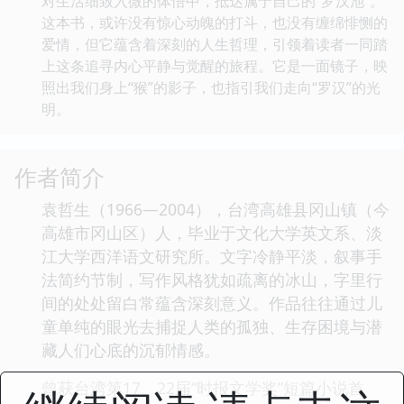
对生活细致入微的体悟中，抵达属于自己的“罗汉池”。
这本书，或许没有惊心动魄的打斗，也没有缠绵悱恻的
爱情，但它蕴含着深刻的人生哲理，引领着读者一同踏
上这条追寻内心平静与觉醒的旅程。它是一面镜子，映
照出我们身上“猴”的影子，也指引我们走向“罗汉”的光
明。
作者简介
袁哲生（1966—2004），台湾高雄县冈山镇（今
高雄市冈山区）人，毕业于文化大学英文系、淡
江大学西洋语文研究所。文字冷静平淡，叙事手
法简约节制，写作风格犹如疏离的冰山，字里行
间的处处留白常蕴含深刻意义。作品往往通过儿
童单纯的眼光去捕捉人类的孤独、生存困境与潜
藏人们心底的沉郁情感。
曾获台湾第17、22届“时报文学奖”短篇小说首