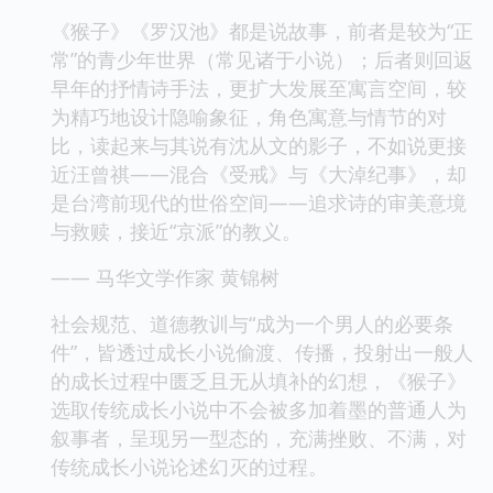
《猴子》《罗汉池》都是说故事，前者是较为“正
常”的青少年世界（常见诸于小说）；后者则回返
早年的抒情诗手法，更扩大发展至寓言空间，较
为精巧地设计隐喻象征，角色寓意与情节的对
比，读起来与其说有沈从文的影子，不如说更接
近汪曾祺——混合《受戒》与《大淖纪事》，却
是台湾前现代的世俗空间——追求诗的审美意境
与救赎，接近“京派”的教义。
—— 马华文学作家 黄锦树
社会规范、道德教训与“成为一个男人的必要条
件”，皆透过成长小说偷渡、传播，投射出一般人
的成长过程中匮乏且无从填补的幻想，《猴子》
选取传统成长小说中不会被多加着墨的普通人为
叙事者，呈现另一型态的，充满挫败、不满，对
传统成长小说论述幻灭的过程。