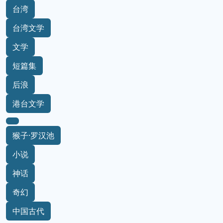
台湾
台湾文学
文学
短篇集
后浪
港台文学
猴子·罗汉池
小说
神话
奇幻
中国古代