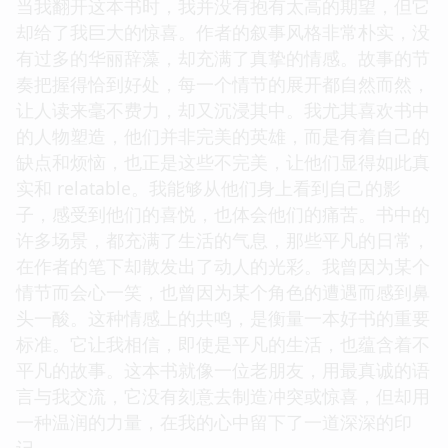
当我翻开这本书时，我并没有抱有太高的期望，但它
却给了我巨大的惊喜。作者的叙事风格非常朴实，没
有过多的华丽辞藻，却充满了真挚的情感。故事的节
奏把握得恰到好处，每一个情节的展开都自然而然，
让人读来毫不费力，却又沉浸其中。我尤其喜欢书中
的人物塑造，他们并非完美的英雄，而是有着自己的
缺点和烦恼，也正是这些不完美，让他们显得如此真
实和 relatable。我能够从他们身上看到自己的影
子，感受到他们的喜悦，也体会他们的痛苦。书中的
许多场景，都充满了生活的气息，那些平凡的日常，
在作者的笔下却散发出了动人的光彩。我曾因为某个
情节而会心一笑，也曾因为某个角色的遭遇而感到鼻
头一酸。这种情感上的共鸣，是衡量一本好书的重要
标准。它让我相信，即使是平凡的生活，也蕴含着不
平凡的故事。这本书就像一位老朋友，用最真诚的语
言与我交流，它没有刻意去制造冲突或惊喜，但却用
一种温润的力量，在我的心中留下了一道深深的印