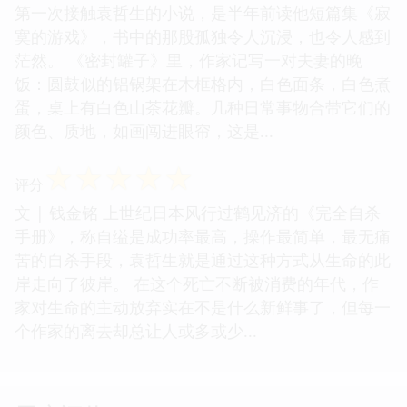
第一次接触袁哲生的小说，是半年前读他短篇集《寂
寞的游戏》，书中的那股孤独令人沉浸，也令人感到
茫然。 《密封罐子》里，作家记写一对夫妻的晚
饭：圆鼓似的铝锅架在木框格内，白色面条，白色煮
蛋，桌上有白色山茶花瓣。几种日常事物合带它们的
颜色、质地，如画闯进眼帘，这是...
☆
☆
☆
☆
☆
评分
文 | 钱金铭 上世纪日本风行过鹤见济的《完全自杀
手册》，称自缢是成功率最高，操作最简单，最无痛
苦的自杀手段，袁哲生就是通过这种方式从生命的此
岸走向了彼岸。 在这个死亡不断被消费的年代，作
家对生命的主动放弃实在不是什么新鲜事了，但每一
个作家的离去却总让人或多或少...