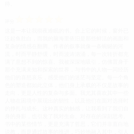
待。
☆
☆
☆
☆
☆
评分
这是一本让我彻夜难眠的书。合上它的时候，窗外已
泛起鱼肚白，而我的脑海里依旧是那些鲜活的画面和
复杂的情感在翻腾。作者的叙事就像一条蜿蜒的河
流，时而平静舒缓，时而波涛汹涌，每一次转折都充
满了意想不到的惊喜。我被深深地吸引，仿佛置身于
那个充满未知和探索的世界，与书中的人物一同经历
他们的喜怒哀乐，感受他们的迷茫与坚定。每一个角
色的塑造都如此立体，他们身上承载的不仅是故事的
走向，更是人性的复杂与多面。我尤其喜欢其中一些
人物在困境中展现出的韧性，以及他们在面对选择时
的挣扎与成长。这种真实的触感，让我看到了我们自
身的身影，也引发了我对生命、对存在的深刻思考。
书中的某些情节，更是充满了哲思，它们并非直白地
说教，而是通过故事的推进，巧妙地融入其中，引人