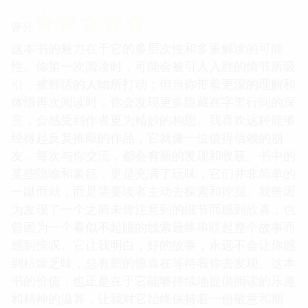
☆
☆
☆
☆
☆
评分
这本书的魅力在于它的多层次性和多重解读的可能
性。你第一次阅读时，可能会被引人入胜的情节所吸
引，被鲜活的人物所打动；但当你带着更深的理解和
体悟再次阅读时，你会发现更多隐藏在字里行间的深
意，会感受到作者更为精妙的构思。我喜欢这种能够
经得起反复推敲的作品，它就像一位值得信赖的朋
友，每次与你交流，都会有新的发现和收获。书中的
某些隐喻和象征，更是充满了玩味，它们并非简单的
一蹴而就，而是需要读者主动去探索和挖掘。我曾因
为发现了一个之前未曾注意到的细节而感到欣喜，也
曾因为一个看似不起眼的线索最终串联起整个故事而
感到惊叹。它让我明白，好的故事，永远不会让你感
到枯燥乏味，总有新的惊喜在等待着你去发现。这本
书的价值，也正是在于它能够持续地提供阅读的乐趣
和精神的滋养，让我对它始终保持着一份敬意和期