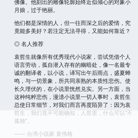
佛像。他刻出的雕像轮廓始终近似倾心的对象小
月娘，过于艳丽。
他们都是深情的人，但一往而深之后的爱情，究
竟能多美好？若注定无法寻得，又能如何靠近？
◎ 名人推荐
袁哲生就像所有优秀现代小说家，尝试凭借个人
语言劳动，孤自潜入存有的幽暗处，像一名最专
诚的翻译者，以小说，译写出午后雨点，盛夏蝉
鸣，与一切景象，所共同亲熟的本质性悲伤。使
长久埋伏的，在小说里恍然兑实。另一方面，当
这种纯粹悲伤，漫漶小说里一切人事时，袁哲生
总使日常细节，对我们而言再度陌异了：因为袁
哲生，我们竟不可能确知，人世里，什么可以“不
孤独”。
—— 台湾小说家 童伟格