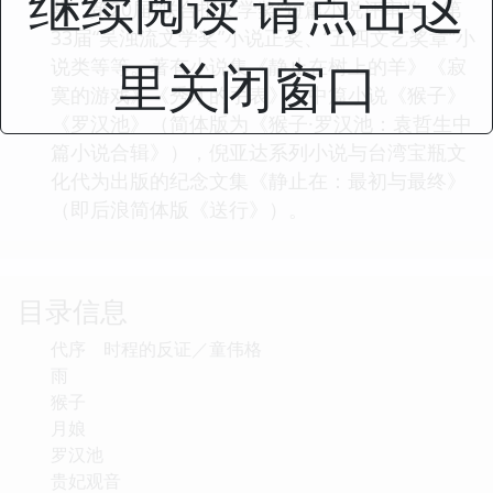
继续阅读 请点击这
奖、第20届“联合报文学奖”短篇小说评审奖、第
33届“吴浊流文学奖”小说正奖、“五四文艺奖章”小
里关闭窗口
说类等等。著有小说集《静止在树上的羊》《寂
寞的游戏》《秀才的手表》，中篇小说《猴子》
《罗汉池》（简体版为《猴子·罗汉池：袁哲生中
篇小说合辑》），倪亚达系列小说与台湾宝瓶文
化代为出版的纪念文集《静止在：最初与最终》
（即后浪简体版《送行》）。
目录信息
代序 时程的反证／童伟格
雨
猴子
月娘
罗汉池
贵妃观音