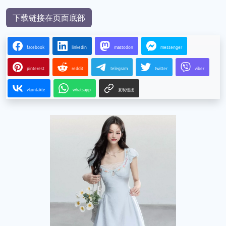
下载链接在页面底部
facebook
linkedin
mastodon
messenger
pinterest
reddit
telegram
twitter
viber
vkontakte
whatsapp
复制链接