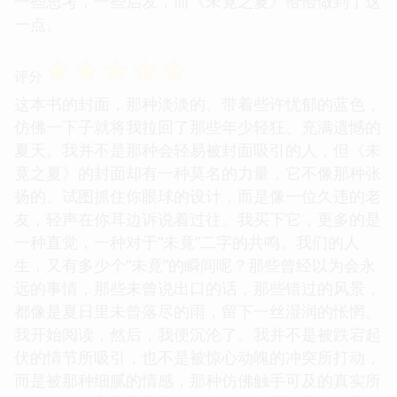
一些思考，一些启发，而《未竟之夏》恰恰做到了这
一点。
☆
☆
☆
☆
☆
评分
这本书的封面，那种淡淡的、带着些许忧郁的蓝色，
仿佛一下子就将我拉回了那些年少轻狂、充满遗憾的
夏天。我并不是那种会轻易被封面吸引的人，但《未
竟之夏》的封面却有一种莫名的力量，它不像那种张
扬的、试图抓住你眼球的设计，而是像一位久违的老
友，轻声在你耳边诉说着过往。我买下它，更多的是
一种直觉，一种对于“未竟”二字的共鸣。我们的人
生，又有多少个“未竟”的瞬间呢？那些曾经以为会永
远的事情，那些未曾说出口的话，那些错过的风景，
都像是夏日里未曾落尽的雨，留下一丝湿润的怅惘。
我开始阅读，然后，我便沉沦了。我并不是被跌宕起
伏的情节所吸引，也不是被惊心动魄的冲突所打动，
而是被那种细腻的情感，那种仿佛触手可及的真实所