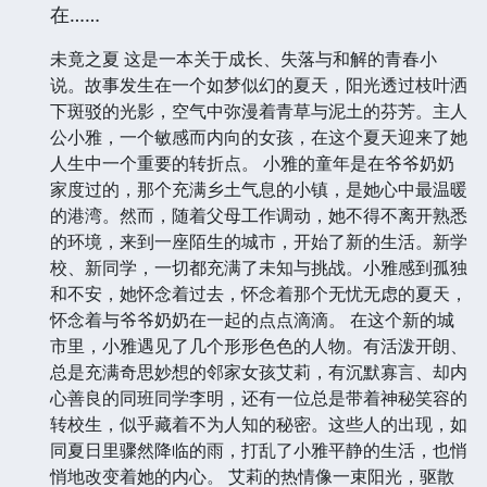
在……
未竟之夏 这是一本关于成长、失落与和解的青春小
说。故事发生在一个如梦似幻的夏天，阳光透过枝叶洒
下斑驳的光影，空气中弥漫着青草与泥土的芬芳。主人
公小雅，一个敏感而内向的女孩，在这个夏天迎来了她
人生中一个重要的转折点。 小雅的童年是在爷爷奶奶
家度过的，那个充满乡土气息的小镇，是她心中最温暖
的港湾。然而，随着父母工作调动，她不得不离开熟悉
的环境，来到一座陌生的城市，开始了新的生活。新学
校、新同学，一切都充满了未知与挑战。小雅感到孤独
和不安，她怀念着过去，怀念着那个无忧无虑的夏天，
怀念着与爷爷奶奶在一起的点点滴滴。 在这个新的城
市里，小雅遇见了几个形形色色的人物。有活泼开朗、
总是充满奇思妙想的邻家女孩艾莉，有沉默寡言、却内
心善良的同班同学李明，还有一位总是带着神秘笑容的
转校生，似乎藏着不为人知的秘密。这些人的出现，如
同夏日里骤然降临的雨，打乱了小雅平静的生活，也悄
悄地改变着她的内心。 艾莉的热情像一束阳光，驱散