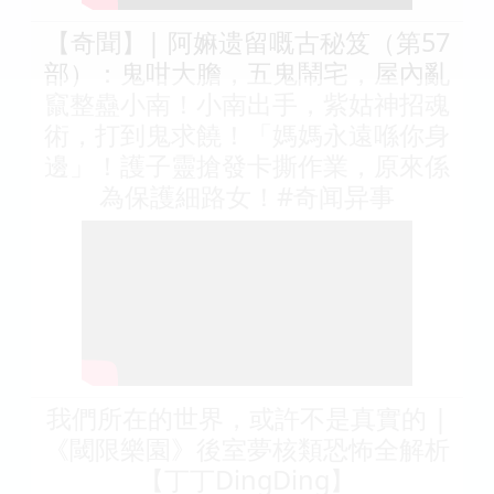
【奇聞】| 阿嫲遗留嘅古秘笈（第57
部）：鬼咁大膽，五鬼鬧宅，屋內亂
竄整蠱小南！小南出手，紫姑神招魂
術，打到鬼求饒！「媽媽永遠喺你身
邊」！護子靈搶發卡撕作業，原來係
為保護細路女！#奇闻异事
我們所在的世界，或許不是真實的 |
《閾限樂園》後室夢核類恐怖全解析
【丁丁DingDing】