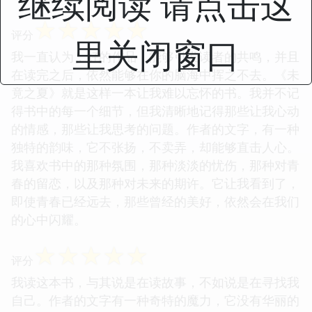
继续阅读 请点击这
☆
☆
☆
☆
☆
评分
里关闭窗口
我一直认为，好的作品，能够引发读者的共鸣，并且
在读完之后，依然能够在你的脑海中挥之不去。《未
竟之夏》就是这样一本让我难以忘怀的书。我并不记
得书中的每一个细节，但我清晰地记得那些让我心动
的情感，那些让我思考的问题。作者的文字，有一种
独特的韵味，它不张扬，不卖弄，却能够直击人心。
我喜欢书中的那种氛围，那种淡淡的忧伤，那种对青
春的留恋，以及那种对未来的期许。它让我看到了，
即使青春已经远去，那些曾经的美好，依然会在我们
的心中闪耀。
☆
☆
☆
☆
☆
评分
我读这本书，与其说是在读故事，不如说是在寻找我
自己。作者的文字有一种奇特的魔力，它没有华丽的