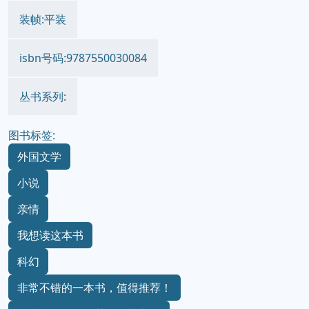
装帧:平装
isbn号码:9787550030084
丛书系列:
图书标签:
外国文学
小说
亲情
我想读这本书
科幻
非常不错的一本书，值得推荐！