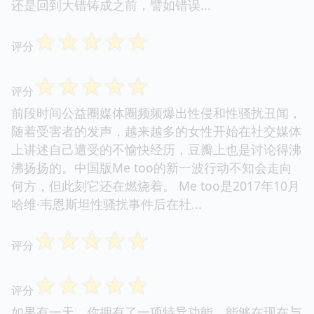
还是回到大错铸成之前，譬如错误...
☆
☆
☆
☆
☆
评分
☆
☆
☆
☆
☆
评分
前段时间公益圈媒体圈频频爆出性侵和性骚扰丑闻，
随着受害者的发声，越来越多的女性开始在社交媒体
上讲述自己遭受的不愉快经历，豆瓣上也是讨论得沸
沸扬扬的。中国版Me too的新一波行动不知会走向
何方，但此刻它还在燃烧着。 Me too是2017年10月
哈维·韦恩斯坦性骚扰事件后在社...
☆
☆
☆
☆
☆
评分
☆
☆
☆
☆
☆
评分
如果有一天，你拥有了一项特异功能，能够在现在与