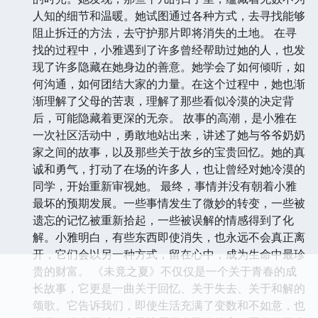
人知的细节和温暖。她试图通过各种方式，去寻找能够
阻止拆迁的方法，去守护那片即将消失的土地。 在寻
找的过程中，小雅遇到了许多曾经帮助过她的人，也发
现了许多隐藏在她身边的善意。她学会了如何倾听，如
何沟通，如何团结大家的力量。在这个过程中，她也渐
渐理解了父母的苦衷，理解了那些看似冷漠的决定背
后，可能隐藏着更深的无奈。 故事的高潮，是小雅在
一次社区活动中，勇敢地站出来，讲述了她与爷爷奶奶
家之间的故事，以及那些关于故乡的宝贵回忆。她的真
诚和勇气，打动了在场的许多人，也让曾经对她冷漠的
同学，开始重新审视她。 最终，事情并没有朝着小雅
最坏的预期发展。一些事情发生了微妙的转变，一些被
遗忘的记忆被重新拾起，一些被误解的情感得到了化
解。小雅明白，有些东西即使消失，也永远不会真正离
开，它们会以另一种方式，留在心中，成为生命中最珍
贵的财富。 《未竟之夏》不仅仅是一个关于青春的成
长故事，它更是一曲关于回忆、关于失去、关于和解的
颂歌。它告诉我们，即使生活充满了变数和不如意，也