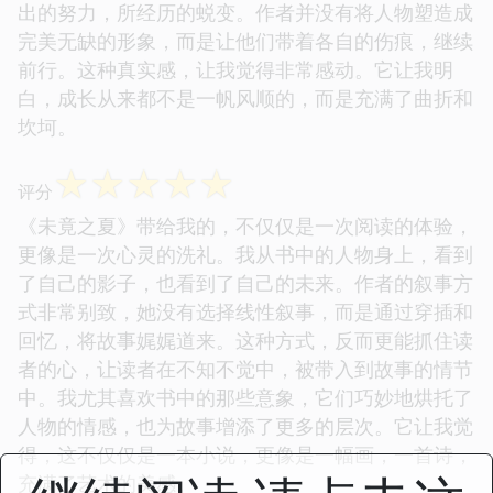
出的努力，所经历的蜕变。作者并没有将人物塑造成
完美无缺的形象，而是让他们带着各自的伤痕，继续
前行。这种真实感，让我觉得非常感动。它让我明
白，成长从来都不是一帆风顺的，而是充满了曲折和
坎坷。
☆
☆
☆
☆
☆
评分
《未竟之夏》带给我的，不仅仅是一次阅读的体验，
更像是一次心灵的洗礼。我从书中的人物身上，看到
了自己的影子，也看到了自己的未来。作者的叙事方
式非常别致，她没有选择线性叙事，而是通过穿插和
回忆，将故事娓娓道来。这种方式，反而更能抓住读
者的心，让读者在不知不觉中，被带入到故事的情节
中。我尤其喜欢书中的那些意象，它们巧妙地烘托了
人物的情感，也为故事增添了更多的层次。它让我觉
得，这不仅仅是一本小说，更像是一幅画，一首诗，
充满了艺术的美感。