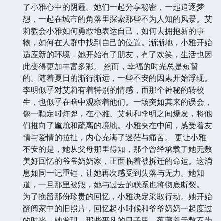
了小雅心中的阴霾。她们一起分享秘密，一起追逐梦
想，一起在城市的角落里探索那些不为人知的风景。艾
莉教会小雅如何勇敢地表达自己，如何去拥抱新的事
物，如何在人群中找到自己的位置。渐渐地，小雅开始
适应新的环境，她开始有了朋友，有了欢笑，生活也因
此变得更加丰富多彩。 然而，幸福的时光总是短暂
的。随着夏日的渐行渐远，一些不安的因素开始浮现。
李明似乎对艾莉有着特别的情感，而那个神秘的转校
生，也似乎在暗中观察着他们。一场突如其来的误会，
像一颗定时炸弹，在小雅、艾莉和李明之间爆发，将他
们推向了尴尬和疏离的境地。小雅夹在中间，感受着友
情与爱情的拉扯，内心充满了迷茫与痛苦。 更让小雅
不安的是，她从父母那里得知，那个曾经承载了她无数
美好回忆的爷爷奶奶家，正面临着被拆迁的命运。这消
息如同一记重锤，让她再次感受到失落与无力。她知
道，一旦那里被毁，她与过去的联系也将彻底断裂。
为了挽留那份珍贵的回忆，小雅决定采取行动。她开始
翻阅家中的旧照片，回忆起小时候和爷爷奶奶一起度过
的时光。她发现，那些平凡的日子里，蕴藏着无数不为