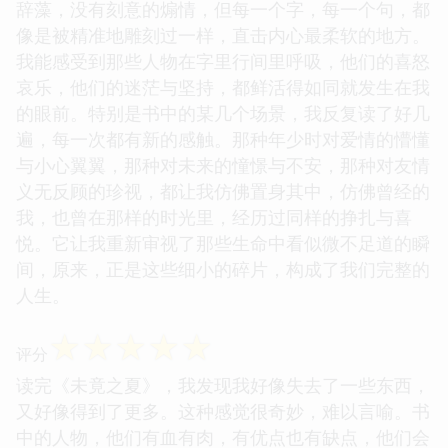
辞藻，没有刻意的煽情，但每一个字，每一个句，都
像是被精准地雕刻过一样，直击内心最柔软的地方。
我能感受到那些人物在字里行间里呼吸，他们的喜怒
哀乐，他们的迷茫与坚持，都鲜活得如同就发生在我
的眼前。特别是书中的某几个场景，我反复读了好几
遍，每一次都有新的感触。那种年少时对爱情的懵懂
与小心翼翼，那种对未来的憧憬与不安，那种对友情
义无反顾的珍视，都让我仿佛置身其中，仿佛曾经的
我，也曾在那样的时光里，经历过同样的挣扎与喜
悦。它让我重新审视了那些生命中看似微不足道的瞬
间，原来，正是这些细小的碎片，构成了我们完整的
人生。
☆
☆
☆
☆
☆
评分
读完《未竟之夏》，我发现我好像失去了一些东西，
又好像得到了更多。这种感觉很奇妙，难以言喻。书
中的人物，他们有血有肉，有优点也有缺点，他们会