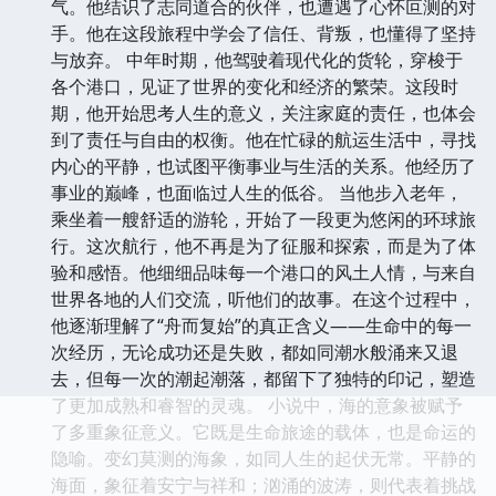
气。他结识了志同道合的伙伴，也遭遇了心怀叵测的对
手。他在这段旅程中学会了信任、背叛，也懂得了坚持
与放弃。 中年时期，他驾驶着现代化的货轮，穿梭于
各个港口，见证了世界的变化和经济的繁荣。这段时
期，他开始思考人生的意义，关注家庭的责任，也体会
到了责任与自由的权衡。他在忙碌的航运生活中，寻找
内心的平静，也试图平衡事业与生活的关系。他经历了
事业的巅峰，也面临过人生的低谷。 当他步入老年，
乘坐着一艘舒适的游轮，开始了一段更为悠闲的环球旅
行。这次航行，他不再是为了征服和探索，而是为了体
验和感悟。他细细品味每一个港口的风土人情，与来自
世界各地的人们交流，听他们的故事。在这个过程中，
他逐渐理解了“舟而复始”的真正含义——生命中的每一
次经历，无论成功还是失败，都如同潮水般涌来又退
去，但每一次的潮起潮落，都留下了独特的印记，塑造
了更加成熟和睿智的灵魂。 小说中，海的意象被赋予
了多重象征意义。它既是生命旅途的载体，也是命运的
隐喻。变幻莫测的海象，如同人生的起伏无常。平静的
海面，象征着安宁与祥和；汹涌的波涛，则代表着挑战