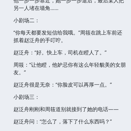
他一步一步靠近，她一步一步退后，最后某人把
另一人堵在墙角……
小剧场二：
“你每天都要发短信给我哦。”周筱在跳上车前还
抓着赵泛舟的手叮咛。
赵泛舟：“好。快上车，司机在瞪人了。”
周筱：“让他瞪，他妒忌你有这么年轻貌美的女朋
友。”
赵泛舟很是无奈：“你脸皮可以再厚一点。”
小剧场三：
赵泛舟刚刚和周筱道别就接到了她的电话——
赵泛舟问：“怎么了，落下了什么东西吗？”