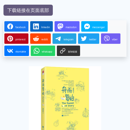
下载链接在页面底部
facebook
linkedin
mastodon
messenger
pinterest
reddit
telegram
twitter
viber
vkontakte
whatsapp
复制链接