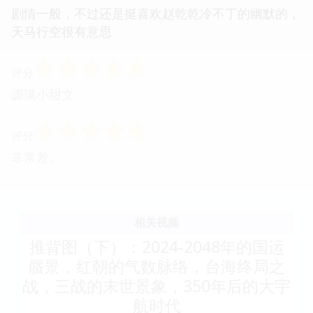
剧情一般，不过还是挺喜欢赵乾乾冷不丁的幽默的，
天马行空很有意思
☆
☆
☆
☆
☆
评分
圆满小甜文
☆
☆
☆
☆
☆
评分
非常差。
相关视频
推背图（下）：2024-2048年的国运
蜃景，红朝的气数脉络，台海终局之
战，三战的末世景象，350年后的大宇
航时代