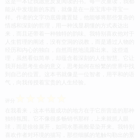
这是一本让我愿意反复阅读的书。每一次重读，我都
能从中发现新的东西，就像是在一座宝库中寻宝一
样。作者的文字功底毋庸置疑，他能够将那些复杂的
情感和深刻的哲理，用一种浅显易懂的方式表达出
来，而且还带着一种独特的韵味。我特别喜欢他对于
人生哲理的阐述，没有空洞的说教，而是通过人物的
经历和内心的独白，自然而然地流露出来。这些道
理，虽然看似简单，却蕴含着深刻的人生智慧。它让
我开始思考生命的意义，思考如何在纷繁的世界中找
到自己的位置。这本书就像是一位智者，用平和的语
气，向我传授着宝贵的人生经验。
☆
☆
☆
☆
☆
评分
在我看来，这本书最成功的地方在于它所营造的那种
独特氛围。它不像很多畅销书那样，上来就抓人眼
球，而是徐徐展开，如同水墨画般晕染开来。我特别
喜欢作者对环境的描写，那些细腻的笔触勾勒出的景