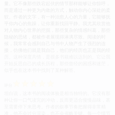
量。它不像那些跌宕起伏的情节那样能够让你惊呼，
而是通过一种更为内敛的方式，触动你内心深处的柔
软。作者的文字，有一种治愈人心的力量，它能够抚
平你内心的焦躁，让你重新找回平静。我尤其欣赏他
对人物内心世界的挖掘，那些复杂的情感纠葛，那些
隐秘的思绪，都被作者展现得淋漓尽致。阅读的时
候，我常常会感到自己与书中人物产生了强烈的连
接，仿佛他们就是我自己，他们的经历也正是我的经
历。这种深度共情，是很多书籍难以达到的。它让我
开始反思自己的成长历程，那些曾经的困惑和迷茫，
似乎也在这本书中找到了某种解答。
☆
☆
☆
☆
☆
评分
坦白说，这本书的阅读体验是相当独特的。它没有那
种让你一口气读完的冲动，反而更适合慢慢品味，甚
至需要停下来思考。作者的叙事节奏把握得非常精
准，他不会过分渲染，也不会省略关键。每一个情节