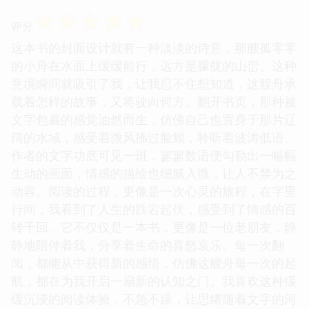
☆
☆
☆
☆
☆
评分
这本书的封面设计就有一种淡淡的诗意，那艘孤零零
的小舟在水面上缓缓前行，远方是朦胧的山峦。这种
意境瞬间就吸引了我，让我忍不住想知道，这艘舟承
载着怎样的故事，又将驶向何方。翻开书页，那种被
文字包裹的感觉油然而生，仿佛自己也置身于那片辽
阔的水域，感受着微风拂过脸颊，聆听着波涛低语。
作者的文字功底可见一斑，寥寥数语便勾勒出一幅幅
生动的画面，情感的描绘也细腻入微，让人不禁为之
动容。阅读的过程，更像是一次心灵的旅程，在字里
行间，我看到了人生的跌宕起伏，感受到了情感的百
转千回。它不仅仅是一本书，更像是一位老朋友，静
静地陪伴着我，分享着生命的喜怒哀乐。每一次翻
阅，都能从中获得新的感悟，仿佛这艘舟每一次的起
航，都在为我开启一扇新的认知之门。我喜欢这种缓
缓沉浸的阅读体验，不急不躁，让思绪随着文字的河