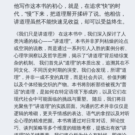
他写作这本书的初心，就是，在追求“快”的时
代，“慢”下来，把道理掰开揉碎了说。他相信，
讲道理虽然不能快速见收益，却可以受益终生。
《我们只是讲道理》 在这本书中，我们深入探讨了人
类沟通的核心——“讲道理”。本书并非罗列枯燥的论点
或空洞的说教，而是通过一系列引人入胜的案例分析、
心理学洞察以及哲学思辨，揭示了“讲道理”背后错综复
杂的机制。 我们首先从“道理”的本质出发，追溯其在不
同文化、不同历史时期的演变。我们会发现，所谓“道
理”，并非一成不变的真理，而是社会共识、价值判断
以及个体经验交织的产物。本书将剖析那些被视为“普
适”的道理，是如何在特定语境下形成的，以及它们在
现代社会中可能面临的挑战与重塑。 随后，我们将目
光聚焦于“讲道理”的实践层面。沟通的艺术并非仅仅是
逻辑的堆砌，更关乎情感的表达、语气的拿捏以及对听
众心理的精准把握。本书将通过对日常对话、辩论技
巧、谈判策略等多个维度的细致考察，提炼出有效“讲
道理”的关键要素。我们将分析为什么有时候，即使论