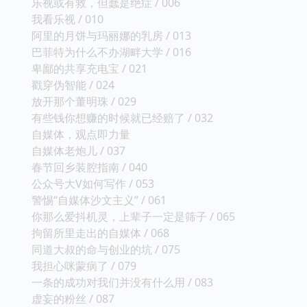
乐视或有救，但蠢是绝症 / 006
我看乐视 / 010
阿里的月饼与玛丽娜的乳房 / 013
巴菲特为什么不办湖畔大学 / 016
卑鄙的共享充电宝 / 021
戳穿伪智能 / 024
放开那个董明珠 / 029
有些钱你想赚的时候就已经赔了 / 032
自媒体，观点即力量
自媒体老炮儿 / 037
春节回乡装腔指南 / 040
公众号大V如何写作 / 053
警惕“自媒体沙文主义” / 061
你那么爱抖机灵，上辈子一定是筛子 / 065
拘留所里走出的自媒体 / 068
同道大叔的命与创业的坑 / 075
我担心咪蒙病了 / 079
一条的成功对我们并没有什么用 / 083
虚妄的粉丝 / 087