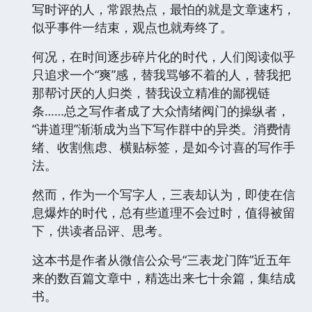
写时评的人，常跟热点，最怕的就是文章速朽，
似乎事件一结束，观点也就寿终了。
何况，在时间逐步碎片化的时代，人们阅读似乎
只追求一个“爽”感，替我骂够不着的人，替我把
那帮讨厌的人归类，替我设立精准的鄙视链
条……总之写作者成了大众情绪阀门的操纵者，
“讲道理”渐渐成为当下写作群中的异类。消费情
绪、收割焦虑、横贴标签，是如今讨喜的写作手
法。
然而，作为一个写字人，三表却认为，即使在信
息爆炸的时代，总有些道理不会过时，值得被留
下，供读者品评、思考。
这本书是作者从微信公众号“三表龙门阵”近五年
来的数百篇文章中，精选出来七十余篇，集结成
书。