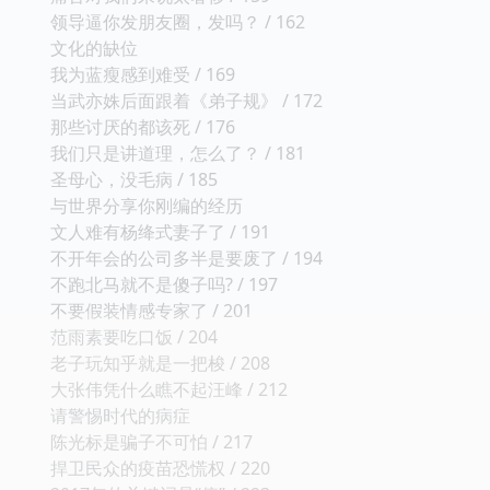
领导逼你发朋友圈，发吗？ / 162
文化的缺位
我为蓝瘦感到难受 / 169
当武亦姝后面跟着《弟子规》 / 172
那些讨厌的都该死 / 176
我们只是讲道理，怎么了？ / 181
圣母心，没毛病 / 185
与世界分享你刚编的经历
文人难有杨绛式妻子了 / 191
不开年会的公司多半是要废了 / 194
不跑北马就不是傻子吗? / 197
不要假装情感专家了 / 201
范雨素要吃口饭 / 204
老子玩知乎就是一把梭 / 208
大张伟凭什么瞧不起汪峰 / 212
请警惕时代的病症
陈光标是骗子不可怕 / 217
捍卫民众的疫苗恐慌权 / 220