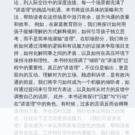
论，到人际交往中的深度连接。每一个场景都充满了
“讲道理”的挑战与机遇。本书将提供具体的策略和方
法，帮助读者在这些场景中游刃有余，提升沟通的质量
和效率。 例如，在家庭教育部分，我们将探讨如何用
孩子能够理解的方式解释规则，如何引导孩子独立思
考，而不是简单地灌输“道理”。在职场部分，我们将分
析如何通过清晰的逻辑和有说服力的证据来争取项目支
持，如何化解同事之间的矛盾，以及如何在高压环境下
保持冷静和理性。 本书特别强调了“倾听”在“讲道理”过
程中的重要性。真正的“讲道理”，不仅仅是输出，更是
双向的互动。理解对方的立场、顾虑和诉求，是有效沟
通的前提。我们将学习如何成为一个积极的倾听者，如
何通过提问来引导对方表达，以及如何从对方的反馈中
调整自己的说辞。 此外，本书还将探讨“沉默”与“行动”
在“讲道理”中的角色。有时候，过多的言语反而会稀释
道理的力量。学会适时沉默，用行动来证明自己的观
点，往往比千言万语更有说服力。 《我们只是讲道
理》旨在成为一本实用而富有启发性的指南，帮助读者
提升在生活、工作和社交中的沟通能力。我们相信，掌