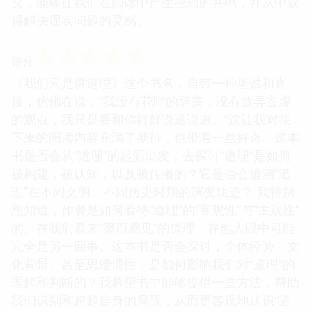
义，能够让我们在阅读中产生强烈的共鸣，并从中获
得解决现实问题的灵感。
☆
☆
☆
☆
☆
评分
《我们只是讲道理》这个书名，自带一种坦诚和直
接，仿佛在说：“我没有花哨的辞藻，没有故弄玄虚
的观点，我只是要和你好好说道说道。”这让我对接
下来的阅读内容充满了期待，也带着一丝好奇。这本
书是否会从“道理”的起源出发，去探讨“道理”是如何
被构建，被认知，以及被传播的？它是否会追溯“道
理”在不同文明、不同历史时期的演变轨迹？ 我特别
想知道，作者是如何看待“道理”的“客观性”与“主观性”
的。在我们看来“显而易见”的道理，在他人眼中可能
完全是另一回事。这本书是否会探讨，个体经验、文
化背景、甚至思维惯性，是如何影响我们对“道理”的
理解和判断的？我希望书中能够提供一些方法，帮助
我们识别和超越自身的局限，从而更客观地认识“道