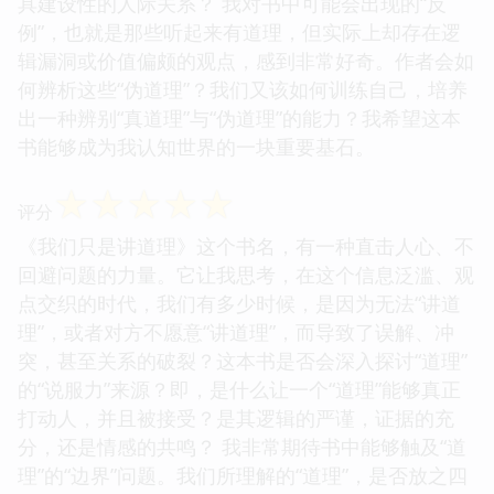
具建设性的人际关系？ 我对书中可能会出现的“反
例”，也就是那些听起来有道理，但实际上却存在逻
辑漏洞或价值偏颇的观点，感到非常好奇。作者会如
何辨析这些“伪道理”？我们又该如何训练自己，培养
出一种辨别“真道理”与“伪道理”的能力？我希望这本
书能够成为我认知世界的一块重要基石。
☆
☆
☆
☆
☆
评分
《我们只是讲道理》这个书名，有一种直击人心、不
回避问题的力量。它让我思考，在这个信息泛滥、观
点交织的时代，我们有多少时候，是因为无法“讲道
理”，或者对方不愿意“讲道理”，而导致了误解、冲
突，甚至关系的破裂？这本书是否会深入探讨“道理”
的“说服力”来源？即，是什么让一个“道理”能够真正
打动人，并且被接受？是其逻辑的严谨，证据的充
分，还是情感的共鸣？ 我非常期待书中能够触及“道
理”的“边界”问题。我们所理解的“道理”，是否放之四