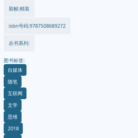
装帧:精装
isbn号码:9787508689272
丛书系列:
图书标签:
自媒体
随笔
互联网
文学
思维
2018