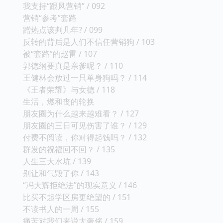
我支持“跟风营销” / 092
营销“参考”套路
蹭热点该判几年? / 099
反转的背后是人们不信任营销狗 / 103
被“套路”的赵雷 / 107
郭德纲要真是亲爹呢？ / 110
王健林会放过一只单身狗吗？ / 114
《王者荣耀》与女德 / 118
生活，燃和丧的轮换
朋友圈为什么越来越难看？ / 127
朋友圈的三日可见伤害了谁？ / 129
付费不阅读，你对得起钱吗？ / 132
群发的祝福回不回？ / 135
人生三大水坑 / 139
别让和气毁了你 / 143
“冯大辉拒绝法”的现实意义 / 146
比买不起学区房更绝望的 / 151
不读书人的一周 / 155
痛苦对我们来说太奢侈 / 159