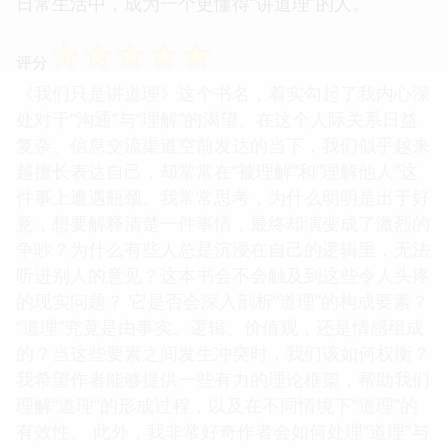
日常生活中，成为一个更懂得“讲道理”的人。
☆
☆
☆
☆
☆
评分
《我们只是讲道理》这个书名，着实勾起了我内心深
处对于“沟通”与“理解”的渴望。在这个人际关系日益
复杂、信息交流渠道空前发达的当下，我们似乎越来
越擅长表达自己，却常常在“被理解”和“理解他人”这
件事上遭遇瓶颈。我常常思考，为什么明明是出于好
意，想要解释清楚一件事情，最终却演变成了激烈的
争吵？为什么有些人总是沉浸在自己的逻辑里，无法
听进别人的意见？这本书会不会触及到这些令人头疼
的现实问题？ 它是否会深入剖析“道理”的构成要素？
“道理”究竟是由事实、逻辑、价值观，还是情感组成
的？当这些要素之间发生冲突时，我们该如何权衡？
我希望作者能够提供一些有力的理论框架，帮助我们
理解“道理”的形成过程，以及在不同情境下“道理”的
有效性。 此外，我非常好奇作者会如何处理“道理”与