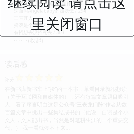
继续阅读 请点击这
吴亦凡的毛发，网红的丝袜 / 290
这面叫Angelababy的照妖镜 / 294
里关闭窗口
三表其人
摇滚是个啥？ / 299
有招想去没招死去 / 303
收起
· · · · · · (
)
读后感
☆
☆
☆
☆
☆
评分
在新书库新书车上“捡”的一本书，单看目录就很想读
（关于互联网和自媒体的），还有每篇文章题目吸引
人。看了序言明白这是公众号“三表龙门阵”作者从数
百篇文章中挑出一些集结成书的（他说：自诩是个小
文人，文人能出书，当然是对笔耕生涯的一个重要交
代。） 我一看就停不下来...