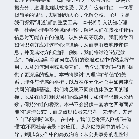
据充分，道理也难以被接受；又为什么有时候，一句看
似简单的话语，却能触动人心，化解分歧。 心理学是
我们探索“讲道理”的重要工具。本书将引入认知心理
学、社会心理学等领域的理论，解释人们在接收和评估
信息时可能存在的偏见、认知失调等现象。我们将学习
如何识别并应对这些心理障碍，从而更有效地传递信
息，并促成对方的理解。例如，我们将讨论“锚定效
应”、“确认偏误”等如何在我们的说服过程中悄然发挥作
用，以及如何利用或规避它们。 哲学思辨为“讲道理”提
供了更深远的视角。本书将探讨“真理”与“价值”的关
系，理性与情感的平衡，以及在多元化社会中如何建立
共同的理解基础。我们将反思不同价值体系之间的碰
撞，以及在面对难以调和的观点时，如何寻求最大公约
数，保持沟通的桥梁。本书不会提供一套放之四海而皆
准的“道理公式”，而是鼓励读者去思考，去理解，去建
立自己的判断体系。 在书中，我们还将深入剖析“讲道
理”在不同社会场景下的应用。从家庭教育中的耐心引
导，到职场协作中的高效沟通；从公共事务的理性讨