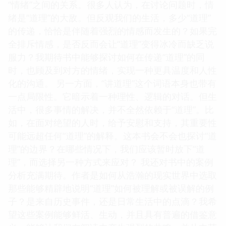
“情绪”之间的关系。很多人认为，在讨论问题时，情
绪是“道理”的大敌。但反观我们的生活，多少“道理”
的传递，恰恰是伴随着强烈的情感而发生的？如果完
全排斥情感，是否反而会让“道理”变得冰冷而缺乏说
服力？我期待书中能够探讨如何在传递“道理”的同
时，也顾及到对方的情绪，实现一种更具温度和人性
化的沟通。 另一方面，“讲道理”这个词语本身也带有
一点局限性。它暗示着一种理性、逻辑的对话。但生
活中，很多事情的解决，并不全然依赖于“道理”。比
如，在面对绝望的人时，给予安慰和支持，其重要性
可能远超任何“道理”的解释。这本书会不会也探讨“道
理”的边界？在哪些情况下，我们应该暂时放下“道
理”，而选择另一种方式来应对？ 我还对书中的案例
分析充满期待。作者是如何从浩瀚的现实世界中选取
那些能够精辟地说明“道理”如何被理解或被误解的例
子？是来自历史事件，还是日常生活中的点滴？我希
望这些案例能够鲜活、生动，并且具有普遍的借鉴意