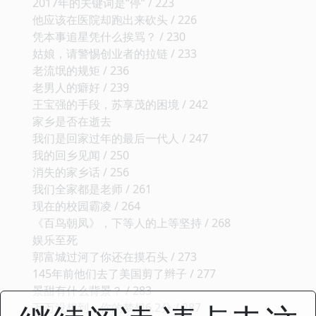
2017年的关键词是“停” / 223
他应该在医院却跑出来砍头 / 226
凭本事追星凭什么挨骂？ / 230
姑娘，请警惕创业者的拉链 / 233
老流氓的规矩 / 236
老男人的癖好 / 239
王宝强的手段，苏享茂的困境 / 242
家乡是否在逝去
我们是回家过年的最后一代人 / 247
我的回乡见闻 / 250
消失的家乡话 / 256
我们全家都是老师 / 261
现在的校园霸凌 / 264
《百鸟朝凤》，下等人的上等坚持 / 268
娱乐至死
郭富城过河了你还在摸石头 / 273
145年前他们去了美国剪了辫子 / 277
景甜有什么背景？ / 283
万万没想到，你的梦想6.2分 / 287