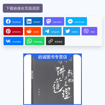
下载链接在页面底部
facebook
linkedin
mastodon
messenger
pinterest
reddit
telegram
twitter
viber
vkontakte
whatsapp
复制链接