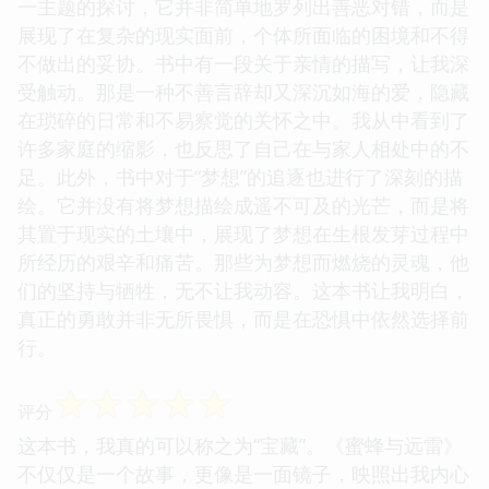
一主题的探讨，它并非简单地罗列出善恶对错，而是
展现了在复杂的现实面前，个体所面临的困境和不得
不做出的妥协。书中有一段关于亲情的描写，让我深
受触动。那是一种不善言辞却又深沉如海的爱，隐藏
在琐碎的日常和不易察觉的关怀之中。我从中看到了
许多家庭的缩影，也反思了自己在与家人相处中的不
足。此外，书中对于“梦想”的追逐也进行了深刻的描
绘。它并没有将梦想描绘成遥不可及的光芒，而是将
其置于现实的土壤中，展现了梦想在生根发芽过程中
所经历的艰辛和痛苦。那些为梦想而燃烧的灵魂，他
们的坚持与牺牲，无不让我动容。这本书让我明白，
真正的勇敢并非无所畏惧，而是在恐惧中依然选择前
行。
☆
☆
☆
☆
☆
评分
这本书，我真的可以称之为“宝藏”。《蜜蜂与远雷》
不仅仅是一个故事，更像是一面镜子，映照出我内心