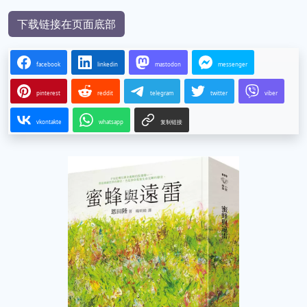
下载链接在页面底部
facebook
linkedin
mastodon
messenger
pinterest
reddit
telegram
twitter
viber
vkontakte
whatsapp
复制链接