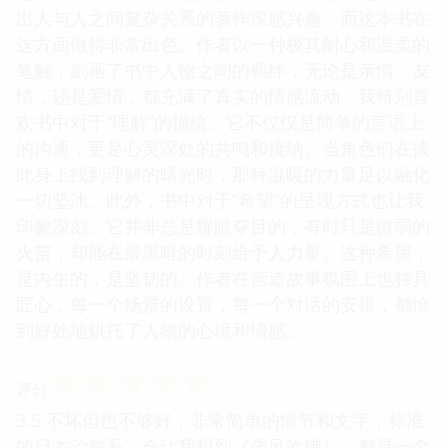
出人与人之间复杂关系的著作深感兴趣，而这本书在
这方面做得非常出色。作者以一种极其耐心和温柔的
笔触，刻画了书中人物之间的羁绊，无论是亲情、友
情，还是爱情，都充满了真实的情感流动。我特别喜
欢书中对于“理解”的描绘。它不仅仅是简单的言语上
的沟通，更是心灵深处的共鸣和接纳。当角色们在彼
此身上找到理解的曙光时，那种温暖的力量足以融化
一切坚冰。此外，书中对于“希望”的呈现方式也让我
印象深刻。它并非总是耀眼夺目的，有时只是微弱的
火苗，却能在最黑暗的时刻给予人力量。这种希望，
是内生的，是坚韧的。作者在营造故事氛围上也独具
匠心，每一个场景的设置，每一个对话的安排，都恰
到好处地烘托了人物的心境和情感。
☆
☆
☆
☆
☆
评分
3.5 不坏但也不够好，非常简单的情节和文字，标准
的日本治愈系，会让我想到《强风吹拂》，都是一个