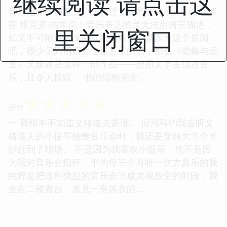
继续阅读 请点击这
音乐是比一切智慧、一切哲学更高的启示。——贝多
芬 维克多·雨果说：音乐表达的是无法用语言描述，
里关闭窗口
却又不可能对其保持沉默的东西。是因为这个原因
吧，很少见到用语言描述音乐的书，那么《蜜蜂与远
雷》无疑就是这样一部作品——想用文字去描述音
乐，且令人惊叹。 书的结构完全...
☆
☆
☆
☆
☆
评分
一 我根本不知道文格洛夫是谁。 但河马约我去听文
格洛夫的小提琴独奏音乐会时，我还是穿越大半个长
沙赶到了现场。 不是因为我喜欢小提琴，也不是因
为我对音乐会痴狂，平均每三个月听一次古典乐的我
纯粹是把这种类型的音乐会当成灵魂放空的时段，我
坐在二楼看台，看见一身黑衣的...