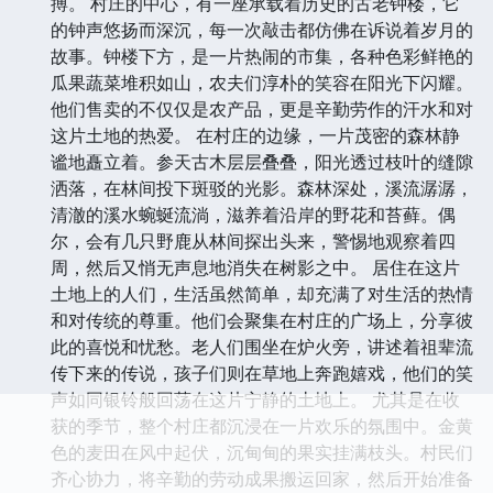
搏。 村庄的中心，有一座承载着历史的古老钟楼，它
的钟声悠扬而深沉，每一次敲击都仿佛在诉说着岁月的
故事。钟楼下方，是一片热闹的市集，各种色彩鲜艳的
瓜果蔬菜堆积如山，农夫们淳朴的笑容在阳光下闪耀。
他们售卖的不仅仅是农产品，更是辛勤劳作的汗水和对
这片土地的热爱。 在村庄的边缘，一片茂密的森林静
谧地矗立着。参天古木层层叠叠，阳光透过枝叶的缝隙
洒落，在林间投下斑驳的光影。森林深处，溪流潺潺，
清澈的溪水蜿蜒流淌，滋养着沿岸的野花和苔藓。偶
尔，会有几只野鹿从林间探出头来，警惕地观察着四
周，然后又悄无声息地消失在树影之中。 居住在这片
土地上的人们，生活虽然简单，却充满了对生活的热情
和对传统的尊重。他们会聚集在村庄的广场上，分享彼
此的喜悦和忧愁。老人们围坐在炉火旁，讲述着祖辈流
传下来的传说，孩子们则在草地上奔跑嬉戏，他们的笑
声如同银铃般回荡在这片宁静的土地上。 尤其是在收
获的季节，整个村庄都沉浸在一片欢乐的氛围中。金黄
色的麦田在风中起伏，沉甸甸的果实挂满枝头。村民们
齐心协力，将辛勤的劳动成果搬运回家，然后开始准备