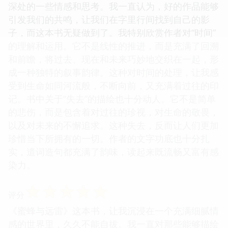
深处的一些情感和思考。我一直认为，好的作品能够
引发我们的共鸣，让我们在字里行间找到自己的影
子，而这本书无疑做到了。我特别欣赏作者对“时间”
的理解和运用。它不是线性的推进，而是充满了回溯
和前瞻，将过去、现在和未来巧妙地交织在一起，形
成一种独特的叙事韵律。这种对时间的处理，让我感
受到生命如同河流般，不断向前，又充满着过往的印
记。书中关于“失去”的描绘也十分动人。它不是简单
的悲伤，而是包含着对过往的珍视，对生命的敬畏，
以及对未来的不懈追求。这种失去，反而让人们更加
珍惜当下所拥有的一切。作者的文字功底也十分扎
实，遣词造句都充满了韵味，读起来既流畅又富有感
染力。
☆
☆
☆
☆
☆
评分
《蜜蜂与远雷》这本书，让我沉浸在一个充满细腻情
感的世界里，久久不能自拔。我一直对那些能够描绘