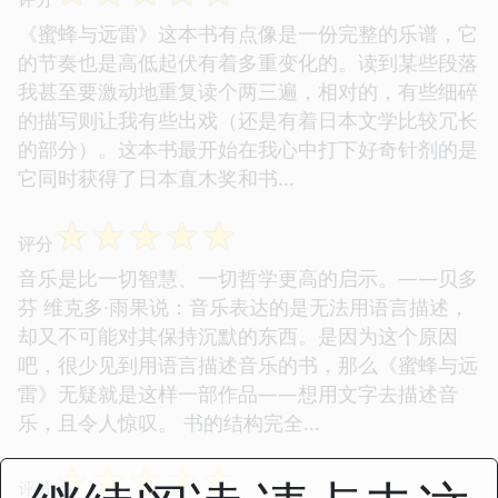
《蜜蜂与远雷》这本书有点像是一份完整的乐谱，它
的节奏也是高低起伏有着多重变化的。读到某些段落
我甚至要激动地重复读个两三遍，相对的，有些细碎
的描写则让我有些出戏（还是有着日本文学比较冗长
的部分）。这本书最开始在我心中打下好奇针剂的是
它同时获得了日本直木奖和书...
☆
☆
☆
☆
☆
评分
音乐是比一切智慧、一切哲学更高的启示。——贝多
芬 维克多·雨果说：音乐表达的是无法用语言描述，
却又不可能对其保持沉默的东西。是因为这个原因
吧，很少见到用语言描述音乐的书，那么《蜜蜂与远
雷》无疑就是这样一部作品——想用文字去描述音
乐，且令人惊叹。 书的结构完全...
☆
☆
☆
☆
☆
评分