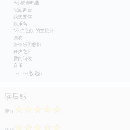
B小调奏鸣曲
假面舞会
我想要你
欢乐岛
“不仁之战”的主旋律
决赛
管弦乐团彩排
狂热之日
爱的问候
音乐
收起
· · · · · · (
)
读后感
☆
☆
☆
☆
☆
评分
☆
☆
☆
☆
☆
评分