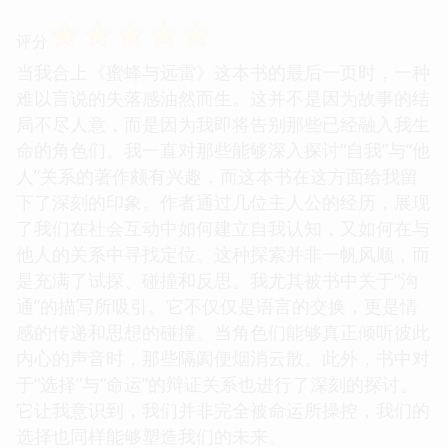
☆
☆
☆
☆
☆
评分
当我合上《蜜蜂与远雷》这本书的最后一页时，一种
难以言说的失落感油然而生。这并不是因为故事的结
局不尽人意，而是因为我即将告别那些已经融入我生
命的角色们。我一直对那些能够深入探讨“自我”与“他
人”关系的著作颇有兴趣，而这本书在这方面给我留
下了深刻的印象。作者通过几位主人公的经历，展现
了我们在社会互动中如何建立自我认知，又如何在与
他人的关系中寻找定位。这种探索并非一帆风顺，而
是充满了试探、碰撞和反思。我尤其被书中关于“沟
通”的描写所吸引。它不仅仅是语言的交换，更是情
感的传递和思想的碰撞。当角色们能够真正倾听彼此
内心的声音时，那些隔阂便烟消云散。此外，书中对
于“选择”与“命运”的辩证关系也进行了深刻的探讨。
它让我意识到，我们并非完全被命运所操控，我们的
选择也同样能够塑造我们的未来。