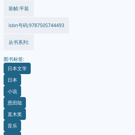
装帧:平装
isbn号码:9787505744493
丛书系列:
图书标签:
日本文学
日本
小说
恩田陆
直木奖
音乐