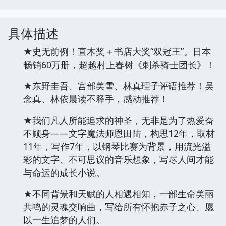
具体描述
★史无前例！直木奖＋书店大奖“双冠王”。日本
畅销60万册，超越村上春树《刺杀骑士团长》！
★东野圭吾、宫部美雪、林真理子评语推荐！吴
念真、林依晨读不释手，感动推荐！
★我们凡人所能追求的神圣，无非是为了热爱奋
不顾身——文字魔法师恩田陆，构思12年，取材
11年，写作7年，以钢琴比赛为背景，用流光溢
彩的文字、不可思议的音乐想象，写尽人间才能
与命运的成长小说。
★不同背景和天赋的人相遇相知，一部生命美丽
共鸣的灵魂交响曲，写给所有怀抱赤子之心、愿
以一生追梦的人们。