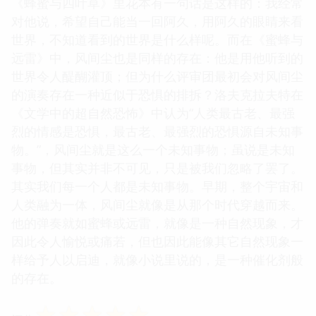
《蜂蜜与四叶草》里花本有一句话是这样的：我经常
对他说，希望自己能当一回阿久，用阿久的眼睛来看
世界，不知道看到的世界是什么样呢。而在《蜜蜂与
远雷》中，风间尘也是同样的存在：他是用他听到的
世界令人醍醐灌顶；但为什么评审团最初会对风间尘
的演奏存在一种近似于恐惧的排拆？洛夫克拉夫特在
《文学中的超自然恐怖》中认为“人类最古老、最强
烈的情感是恐惧，最古老、最强烈的恐惧源自未知事
物。”，风间尘就是这么一个未知事物；虽说是未知
事物，但其实并非不可见，只是被我们忽略了罢了。
其实我们每一个人都是未知事物。早期，整个宇宙和
人类融为一体，风间尘就像是从那个时代穿越而来。
他的弹奏就如蜜蜂或远雷，就像是一种自然现象，才
因此令人愉悦或痛若，但也因此能像其它自然现象一
样给予人以启迪，就像小说里说的，是一种催化剂般
的存在。
☆
☆
☆
☆
☆