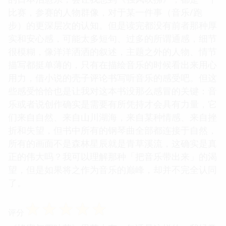
比赛，参赛的人物群像，对于某一件事（音乐/跑
步）的更深层次的认知。但是读完都没有前者那种厚
实和安心感，可能太多短句、过多的所谓通感，细节
很模糊，像洋洋洒洒的叙述，主题之外的人物、情节
描写都挺单薄的，只有在描绘音乐的时候看出来用心
用力，借小说的壳子评论书写听音乐的感受吧。但这
些感受恰恰也是让我对这本书没那么感冒的关键：音
乐或者说创作确实是需要有所凭持才会具有力量，它
们来自自然、来自山川湖海，来自某种情感、来自挫
折和失望，但书中所有的钢琴曲全部都连接于自然，
所有的画面不是森林星辰就是青草溪流，这确实是真
正的伟大吗？我可以理解那种「把音乐带出来」的渴
望，但是如果将之作为音乐的巅峰，却并不完全认同
了。
☆
☆
☆
☆
☆
评分