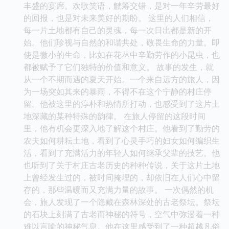
丰盛的宴席。欢歌笑语，觥筹交错，是对一年辛劳最好
的回报，也是对未来美好的期盼。 这里的人们相信，
每一片土地都有自己的灵魂，每一次日出都是新的开
始。他们珍视与自然的和谐共处，敬畏生命的力量。即
使是微小的生命，比如在花丛中辛勤劳作的小昆虫，也
都被赋予了它们独特的价值和意义。 故事的发生，就
从一个不期而遇的夏天开始。一个来自远方的旅人，因
为一场突如其来的暴雨，不得不在这个宁静的村庄停
留。他被这里的淳朴和热情所打动，也感受到了这片土
地深藏的某种特殊的韵律。 在旅人停留的这段时间
里，他有机会更深入地了解这个村庄。他看到了勤劳的
农夫如何耕耘土地，看到了心灵手巧的妇女如何编织生
活，看到了充满活力的年轻人如何继承父辈的技艺。他
也听到了关于村庄古老历史的种种传说，关于这片土地
上曾经发生过的，被时间掩埋的，却依旧在人们心中留
存的，那些温暖而又充满力量的故事。 一次偶然的机
会，旅人发现了一个隐藏在森林深处的古老祭坛。祭坛
的石块上刻满了古老而神秘的符号，空气中弥漫着一种
难以言喻的神秘气息。他在这里感受到了一种超越凡俗