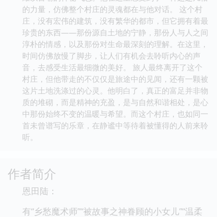
的力量，仿佛整个村庄的灵魂都在与他对话。 这个村
庄，没有宏伟的建筑，没有繁华的都市，但它拥有着最
珍贵的东西——那份源自土地的宁静，那份人与人之间
淳朴的情感，以及那份对生命最深刻的理解。在这里，
时间仿佛放慢了脚步，让人们有机会去聆听内心的声
音，去感受生活最细微的美好。 旅人最终离开了这个
村庄，但他带走的不仅仅是旅途中的见闻，还有一颗被
这片土地洗涤过的心灵。他明白了，真正的富足并非物
质的堆砌，而是精神的充盈，是与自然和谐相处，是心
中那份始终不变的温暖与希望。而这个村庄，也如同一
首未曾谱写的乐章，在静谧中等待着被懂得的人前来聆
听。
作者简介
恩田陆：
有“乡愁魔术师”“被故事之神眷顾的小女儿”“温柔