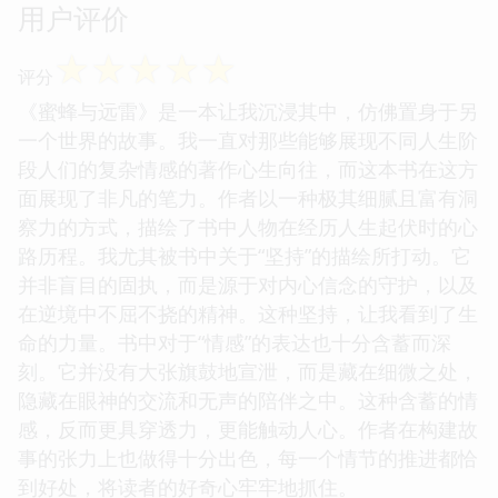
用户评价
☆
☆
☆
☆
☆
评分
《蜜蜂与远雷》是一本让我沉浸其中，仿佛置身于另
一个世界的故事。我一直对那些能够展现不同人生阶
段人们的复杂情感的著作心生向往，而这本书在这方
面展现了非凡的笔力。作者以一种极其细腻且富有洞
察力的方式，描绘了书中人物在经历人生起伏时的心
路历程。我尤其被书中关于“坚持”的描绘所打动。它
并非盲目的固执，而是源于对内心信念的守护，以及
在逆境中不屈不挠的精神。这种坚持，让我看到了生
命的力量。书中对于“情感”的表达也十分含蓄而深
刻。它并没有大张旗鼓地宣泄，而是藏在细微之处，
隐藏在眼神的交流和无声的陪伴之中。这种含蓄的情
感，反而更具穿透力，更能触动人心。作者在构建故
事的张力上也做得十分出色，每一个情节的推进都恰
到好处，将读者的好奇心牢牢地抓住。