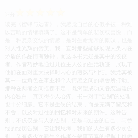
☆
☆
☆
☆
☆
评分
读完《蜜蜂与远雷》，我感觉自己的心似乎被一种难
以言喻的情绪填满了。这不是简单的悲伤或喜悦，而
是一种复杂交织的情感，是对生命无常的慨叹，也是
对人性光辉的赞美。我一直对那些能够展现人类内在
矛盾的作品情有独钟，而这本书无疑是其中的佼佼
者。作者巧妙地通过几位主人公的生活轨迹，展现了
他们在面对重大抉择时内心的煎熬与纠结。我尤其被
其中一位角色在事业和个人情感之间的取舍所打动。
那种在两者之间摇摆不定，既渴望成功又眷恋温暖的
内心独白，真实得令人心疼。书中对于“告别”的处理
也十分细腻。它不是生硬的结束，而是充满了留恋和
不舍，以及对过往的回忆和对未来的期许。这种告
别，不仅仅是与人的告别，更是与过去的自己、与曾
经的经历告别。它让我思考，我们的人生有多少次告
别，又有多少次新生？作者在叙事节奏的把握上也做