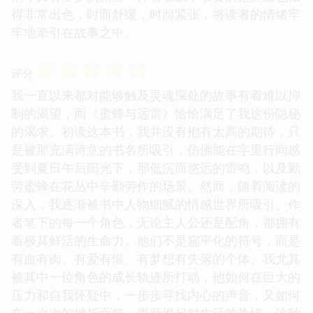
得非常出色，时而舒缓，时而紧张，将读者的情绪牢
牢地牵引在故事之中。
☆
☆
☆
☆
☆
评分
我一直以来都对能够触及灵魂深处的故事有着难以抑
制的渴望，而《蜜蜂与远雷》恰恰满足了我这份隐秘
的渴求。初读这本书，我并没有抱有太高的期待，只
是被那充满诗意的书名所吸引，仿佛能在字里行间感
受到夏日午后阳光下，那低沉而悠远的雷鸣，以及勤
劳蜜蜂在花丛中辛勤劳作的场景。然而，随着阅读的
深入，我逐渐被书中人物细腻的情感世界所吸引。作
者笔下的每一个角色，无论主人公还是配角，都拥有
着极其鲜活的生命力。他们不是扁平化的符号，而是
有血有肉、有爱有恨、有梦想有失落的个体。我尤其
被其中一位角色的成长轨迹所打动，他如何在巨大的
压力和自我怀疑中，一步步寻找内心的声音，又如何
在一次次的挫折面前，重新燃起对生活的热情。这种