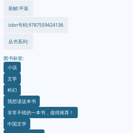
装帧:平装
isbn号码:9787559424136
丛书系列:
图书标签:
小说
文学
科幻
我想读这本书
非常不错的一本书，值得推荐！
中国文学