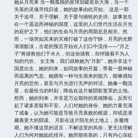
她从月亮来 当一颗孤独的星球划破星辰大海，当一个
失落的灵魂寻找归途，她的故事由此开始。 这是一部
关于追寻、关于理解、关于爱与牺牲的史诗。故事发生
在一个遥远而神秘的国度，这里的人们世代生活在月光
的庇护之下，他们的生命与月亮的周期息息相关。然
而，一场突如其来的灾难打破了这份宁静，月亮的光辉
渐渐黯淡，古老的预言开始在人们口中流传——“月之
子”将拯救他们于水火，但这份拯救，却伴随着不为人
知的代价。 女主角，我们就称她为“月影”，她并非这个
国度出生，她的到来，如同故事的开篇，带着一股神秘
而疏离的气息。她拥有一种与生俱来的能力，能够感知
月亮的悲伤，甚至与月光进行无声的对话。她像一颗流
星，在最恰当的时刻，降临在这片被阴影笼罩的土地。
然而，她的到来，并非是万众期待的英雄降临，反而引
起了诸多质疑和不安。人们对她的身份、她的力量充满
了戒备，认为她可能是导致月亮衰败的根源，抑或是潜
藏着更大的阴谋。 月影在这片陌生的土地上，步履维
艰。她不懂这里的语言，不解这里的风俗，更无法理解
人们为何对她如此排斥。她所能依靠的，只有内心深处