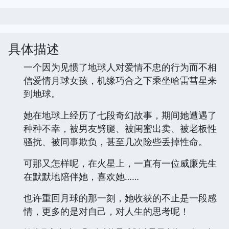
具体描述
一个因为见惯了地球人对爱情不忠的行为而不相
信爱情月球女孩，机缘巧合之下乘坐哈雷彗星来
到地球。
她在地球上经历了七段奇幻故事，期间她遭遇了
种种不幸，被男友劈腿、被闺蜜出卖、被老板性
骚扰、被同事欺负，甚至几次险些丢掉性命。
可那又怎样呢，在火星上，一直有一位威廉先生
在默默地陪伴她，喜欢她……
也许重回月球的那一刻，她收获的不止是一段感
情，更多的是对自己，对人生的思考呢！