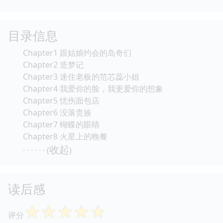
目录信息
Chapter1 跟姑娘约会的岛奇们
Chapter2 造梦记
Chapter3 迷住老板的范芯蕊小姐
Chapter4 我爱你的脸，我更爱你的想象
Chapter5 忧伤面包店
Chapter6 没落贵族
Chapter7 蝴蝶的眼睛
Chapter8 火星上的晚餐
收起
· · · · · · (
)
读后感
☆
☆
☆
☆
☆
评分