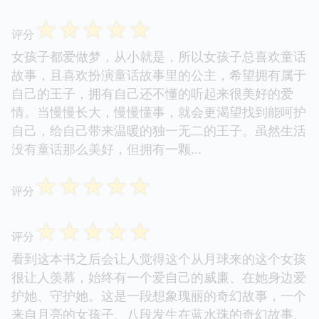
☆
☆
☆
☆
☆
评分
女孩子都爱做梦，从小就是，所以女孩子总喜欢童话
故事，且喜欢扮演童话故事里的公主，希望拥有属于
自己的王子，拥有自己还不懂的听起来很美好的爱
情。当慢慢长大，慢慢懂事，就会更渴望找到能呵护
自己，给自己带来温暖的独一无二的王子。虽然生活
没有童话那么美好，但拥有一颗...
☆
☆
☆
☆
☆
评分
☆
☆
☆
☆
☆
评分
看到这本书之后会让人觉得这个从月球来的这个女孩
很让人羡慕，始终有一个爱自己的威廉、在她身边爱
护她、守护她。这是一段想象瑰丽的奇幻故事，一个
来自月亮的女孩子、八段发生在蓝水珠的奇幻故事、