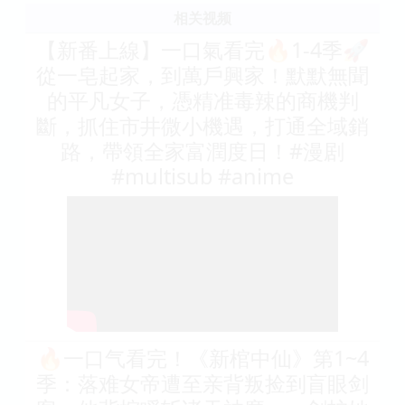
相关视频
【新番上線】一口氣看完🔥1-4季🚀
從一皂起家，到萬戶興家！默默無聞
的平凡女子，憑精准毒辣的商機判
斷，抓住市井微小機遇，打通全域銷
路，帶領全家富潤度日！#漫剧
#multisub #anime
🔥一口气看完！《新棺中仙》第1~4
季：落难女帝遭至亲背叛捡到盲眼剑