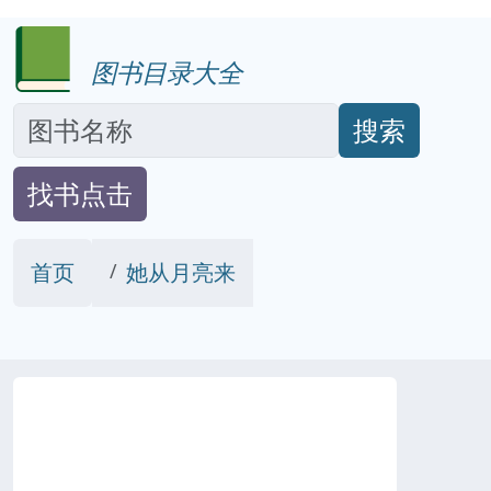
图书目录大全
搜索
找书点击
首页
她从月亮来