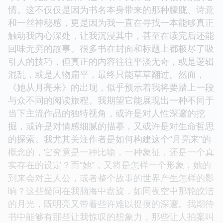
情。这不仅仅是因为书名本身带来的那种朦胧、诗意
和一丝神秘感，更是因为我一直在寻找一本能够真正
触动我内心深处，让我沉浸其中，甚至在读完后还能
回味无穷的故事。很多书在封面和标题上都极尽了吸
引人的技巧，但真正的内容往往平淡无奇，或是逻辑
混乱，或是人物扁平，最终只能草草翻过。然而，
《她从月亮来》的出现，似乎预示着我将要踏上一段
与众不同的阅读旅程。我期望它能展现出一种不同于
当下主流作品的独特视角，或许是对人性深邃的挖
掘，或许是对情感细腻的描摹，又或许是对生命哲思
的探索。我尤其关注作者是如何构建这个“月亮来”的
概念的，它究竟是一种比喻，一种象征，还是一个真
实存在的设定？而“她”，又将是怎样一个形象，她的
到来会对主人公，或者整个故事的世界产生怎样的影
响？这些疑问在我脑海中盘旋，如同夜空中那轮皎洁
的月光，既明亮又带着些许难以捉摸的深邃。我期待
书中能够有那些让我惊叹的想象力，那些让人拍案叫