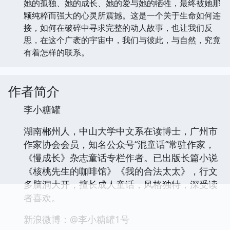
她的孤独、她的成长、她的爱与她的牺牲，最终被她那
颗纯粹而强大的心灵所震撼。这是一个关于生命如何连
接，如何在破碎中寻求完整的动人故事，也让我们反
思，在这个广袤的宇宙中，我们与彼此，与自然，究竟
有着怎样的联系。
作者简介
李小糖罐
湖南郴州人，中山大学中文系在读博士，广州市
作家协会会员，知名公众号“混童话”常驻作家，
《慢成长》杂志童话专栏作者。已出版长篇小说
《核桃先生的咖啡馆》《我的合法太太》，行文
多脑洞大开，擅长成人童话，风格独特，深受读
者喜欢。
新浪微博：@李小糖罐1号