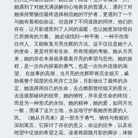
她遇到了对她充满误解但心地善良的普通人，遇到了对
她保持警惕但最终选择相信她的守护者，更遇到了一个
与她有着相似命运、但选择了不同道路的同伴。他们的
存在，让月影感受到了人间的温暖，也让她更加珍惜自
己所拥有的力量。 她必须找到一种平衡，一种不伤害
任何人、又能恢复月亮光辉的方法。这不仅仅是她个人
的使命，更是对所有生命、所有情感的考验。她从月亮
来，她的存在本身就承载着月亮的希望与悲伤。她的旅
程，是一次向内探索的勇气，也是一次向外连接的渴
望。 在故事的高潮，当月亮的光辉即将完全熄灭，威
胁着整个国度的生死存亡之际，月影做出了最终的决
定。她选择用自己的生命，去点燃那曾经熄灭的星火，
去连接那破碎的纽带。她的牺牲，并非是生命的终结，
而是另一种形式的永恒。她的精神，她的爱，如同月光
一般，洒满了这片土地，永远地守护着她所热爱的人
民。 《她从月亮来》是一部关于勇气、牺牲与救赎的
深刻寓言。它探讨了存在的意义，命运的抗争，以及在
绝望中绽放的希望之花。读者将跟随月影的脚步，体验