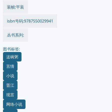
装帧:平装
isbn号码:9787550029941
丛书系列:
图书标签:
这碗粥
言情
小说
晋江
现言
网络小说