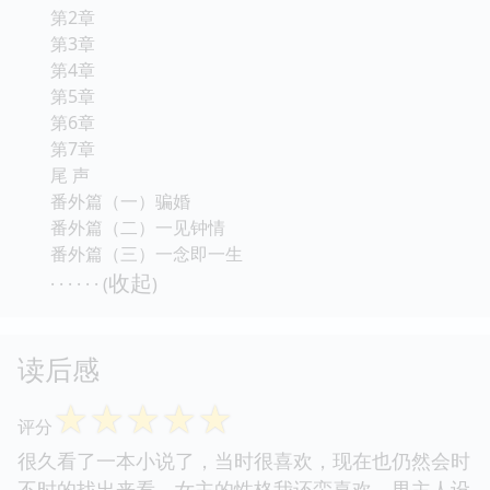
第2章
第3章
第4章
第5章
第6章
第7章
尾 声
番外篇（一）骗婚
番外篇（二）一见钟情
番外篇（三）一念即一生
收起
· · · · · · (
)
读后感
☆
☆
☆
☆
☆
评分
很久看了一本小说了，当时很喜欢，现在也仍然会时
不时的找出来看。女主的性格我还蛮喜欢，男主人设