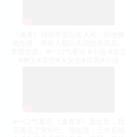
《逢青》我陪李渡出生入死，助他黄
袍加身，所有人都以为我想当皇后。
李渡也是。#一口气看完 #小说 #推文
#爽文#言情#大女主#古风#小说
#一口气看完 《逢青芽》重生后，我
又遇见了宋时行。我知道，三年后他