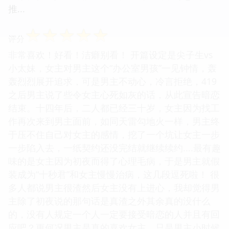
推...
☆
☆
☆
☆
☆
评分
非常喜欢！好看！洁癖别看！ 开篇设定是尖子生vs
小太妹，女主对男主这个“办公室男孩”一见钟情，轰
轰烈烈展开追求，可是男主不动心，冷言拒绝，419
之后男主说了些令女主心死如灰的话，从此宣告暗恋
结束。十四年后，二人都已经三十岁，女主因为找工
作再次来到男主面前，如同天雷勾地火一样，男主终
于压不住自己对女主的感情，挖了一个坑让女主一步
一步陷入去，一纸契约还没完结就继续续约....最有趣
味的是女主因为初夜而得了心理毛病，于是男主就假
装成为“十秒君”和女主慢慢治病，这几段逗死啦！ 很
多人都说男主很渣然后女主没有上进心，我却觉得男
主除了初夜说的那句话是真渣之外其余真的没什么
的，没有人规定一个人一定要接受暗恋的人并且有回
应吧？更何况男主是真的喜欢女主，只是男主小时候