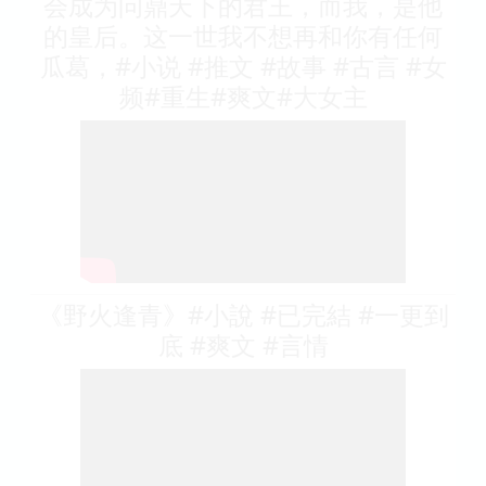
会成为问鼎天下的君王，而我，是他
的皇后。这一世我不想再和你有任何
瓜葛，#小说 #推文 #故事 #古言 #女
频#重生#爽文#大女主
《野火逢青》#小說 #已完結 #一更到
底 #爽文 #言情