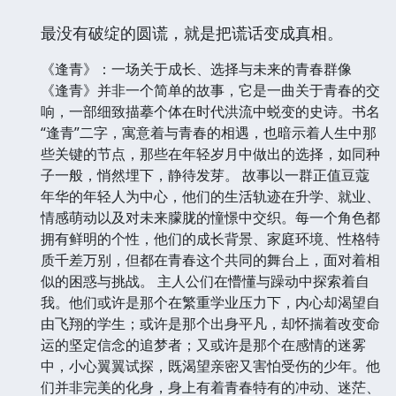
最没有破绽的圆谎，就是把谎话变成真相。
《逢青》：一场关于成长、选择与未来的青春群像
《逢青》并非一个简单的故事，它是一曲关于青春的交
响，一部细致描摹个体在时代洪流中蜕变的史诗。书名
“逢青”二字，寓意着与青春的相遇，也暗示着人生中那
些关键的节点，那些在年轻岁月中做出的选择，如同种
子一般，悄然埋下，静待发芽。 故事以一群正值豆蔻
年华的年轻人为中心，他们的生活轨迹在升学、就业、
情感萌动以及对未来朦胧的憧憬中交织。每一个角色都
拥有鲜明的个性，他们的成长背景、家庭环境、性格特
质千差万别，但都在青春这个共同的舞台上，面对着相
似的困惑与挑战。 主人公们在懵懂与躁动中探索着自
我。他们或许是那个在繁重学业压力下，内心却渴望自
由飞翔的学生；或许是那个出身平凡，却怀揣着改变命
运的坚定信念的追梦者；又或许是那个在感情的迷雾
中，小心翼翼试探，既渴望亲密又害怕受伤的少年。他
们并非完美的化身，身上有着青春特有的冲动、迷茫、