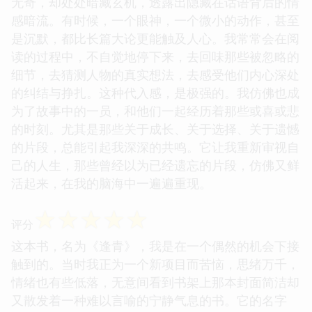
无奇，却处处暗藏玄机，透露出隐藏在话语背后的情
感暗流。有时候，一个眼神，一个微小的动作，甚至
是沉默，都比长篇大论更能触及人心。我常常会在阅
读的过程中，不自觉地停下来，去回味那些被忽略的
细节，去猜测人物的真实想法，去感受他们内心深处
的纠结与挣扎。这种代入感，是极强的。我仿佛也成
为了故事中的一员，和他们一起经历着那些或喜或悲
的时刻。尤其是那些关于成长、关于选择、关于遗憾
的片段，总能引起我深深的共鸣。它让我重新审视自
己的人生，那些曾经以为已经遗忘的片段，仿佛又鲜
活起来，在我的脑海中一遍遍重现。
☆
☆
☆
☆
☆
评分
这本书，名为《逢青》，我是在一个偶然的机会下接
触到的。当时我正为一个新项目而苦恼，思绪万千，
情绪也有些低落，无意间看到书架上那本封面简洁却
又散发着一种难以言喻的宁静气息的书。它的名字