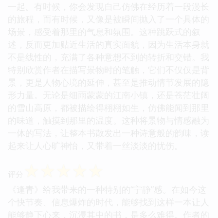
一起。有时候，你会发现自己仿佛在经历着一段漫长
的旅程，而有时候，又像是被瞬间抛入了一个具体的
场景，感受着那里的气息和氛围。这种跳跃式的叙
述，反而更加贴近生活的真实面貌，因为生活本身就
不是线性的，充满了各种意想不到的转折和交错。我
特别欣赏作者在描写景物时的笔触，它们不仅仅是背
景，更是人物心境的延伸，甚至是推动情节发展的隐
形力量。无论是细雨蒙蒙的江南小镇，还是苍茫壮阔
的雪山高原，都被描绘得栩栩如生，仿佛能闻到那里
的味道，触摸到那里的温度。这种将景物与情感融为
一体的写法，让整本书散发出一种诗意般的韵味，读
起来让人心旷神怡，又带着一丝淡淡的忧伤。
☆
☆
☆
☆
☆
评分
《逢青》给我带来的一种特别的“宁静”感。在如今这
个快节奏、信息爆炸的时代，能够找到这样一本让人
能够静下心来，沉浸其中的书，是多么难得。作者的