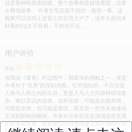
就是那种暗搓搓的贱。整个故事就是破镜重圆，追妻
火葬场故事。 作者文笔还挺不错的，值得一看。这
碗粥可以说得上是晋江的言情大户了，这年头想找本
好看的bg文不容易，不然也不会...
用户评价
☆
☆
☆
☆
☆
评分
在阅读《逢青》的过程中，我最深的感触之一，便是
作者对于“关系”的深刻洞察。它所描绘的，不仅仅是
人物与人物之间的互动，更是人与人之间那种错综复
杂、难以言说的连接。这种连接，可能是血脉亲情，
可能是友情，也可能是爱情，甚至是一些萍水相逢却
又深刻影响的瞬间。作者并没有刻意去强调这些关系
的发生和发展，而是将它们自然地融入到人物的生活
轨迹中，让读者在不经意间感受到这些关系的重要