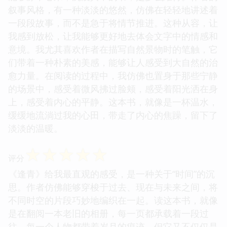
叙事风格，有一种淡淡的悠然，仿佛在轻轻地讲述着
一段段故事，而不是急于将情节推进。这种从容，让
我感到放松，让我能够更好地去体会文字中的情感和
意境。我尤其喜欢作者在描写自然景物时的笔触，它
们带着一种朴素的美感，能够让人感受到大自然的治
愈力量。在阅读的过程中，我仿佛也置身于那些宁静
的场景中，感受着微风拂过脸颊，感受着阳光洒在身
上，感受着内心的平静。这本书，就像是一杯温水，
缓缓地流淌过我的心田，带走了内心的焦躁，留下了
淡淡的温暖。
☆
☆
☆
☆
☆
评分
《逢青》给我最直观的感受，是一种关于“时间”的沉
思。作者仿佛能够穿梭于过去、现在与未来之间，将
不同时空的片段巧妙地编织在一起。读这本书，就像
是在翻阅一本老旧的相册，每一页都承载着一段过
往，每一个人物都带着岁月的痕迹。但它又不仅仅是