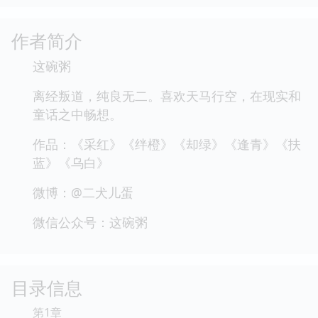
作者简介
这碗粥
离经叛道，纯良无二。喜欢天马行空，在现实和
童话之中畅想。
作品：《采红》《绊橙》《却绿》《逢青》《扶
蓝》《乌白》
微博：@二犬儿蛋
微信公众号：这碗粥
目录信息
第1章