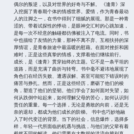
偶尔的叛逆，以及对世界的好奇与不解。 《逢青》深
入挖掘了青春期个体的情感世界。爱情，作为青春最动
人的注脚之一，在书中得到了细腻的展现。那是一种青
涩的、带着试探性的悸动，是眼神交汇时的心跳加速，
是每一次不经意的触碰都仿佛被注入了电流。同时，书
中也描绘了友情的力量，那种不离不弃、互相扶持的深
厚情谊，是青春旅途中最温暖的慰藉。在面对挫折和困
难时，正是这些真挚的情感，支撑着他们继续前行。
成长，是《逢青》贯穿始终的主题。它不是一条平坦的
道路，而是充满了曲折与转弯。书中毫不避讳地展现了
角色们在经历失败、遭遇误解、甚至可能犯下错误时的
痛苦与挣扎。然而，正是这些经历，磨砺了他们的棱
角，塑造了他们的坚韧。他们学会了如何面对失望，如
何从跌倒中站起来，如何理解父母的苦心，如何认识到
责任的重量。每一个选择，无论是勇敢的向前，还是无
奈的退却，都成为他们成长的阶梯。 书中也巧妙地融
入了时代变迁的背景。当下的社会，信息爆炸，选择多
样，年轻一代所面临的机遇与挑战，与他们的父辈有着
截然不同的解读。他们需要在大数据的洪流中辨别真