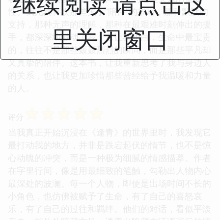
继续阅读 请点击这
性。我尤其喜欢那些关于“陪伴”的描写，那种默默的
支持，那种无声的理解，那种在最艰难时刻伸出的援
里关闭窗口
手，都深深地触动了我。它让我明白，生命中最宝贵
的，往往不是那些轰轰烈烈的瞬间，而是那些平凡却
又真挚的陪伴。这本书，让我重新思考了我与身边人
的关系，也让我更加珍惜那些曾经给予我温暖和力量
的人。
☆
☆
☆
☆
☆
评分
当我真正开始沉浸在《逢青》的世界里时，我发现它
最打动我的地方，并非是跌宕起伏的情节，也不是惊
心动魄的冲突，而是一种极为细腻的情感描摹。作者
在字里行间，像是用最细致的笔触，勾勒出人物内心
最深处的波澜。每一个人物，即使是出场时间不长的
小角色，也仿佛被赋予了生命，有了自己的喜怒哀
乐，有了自己的过往和羁绊。他们的对话，看似平淡