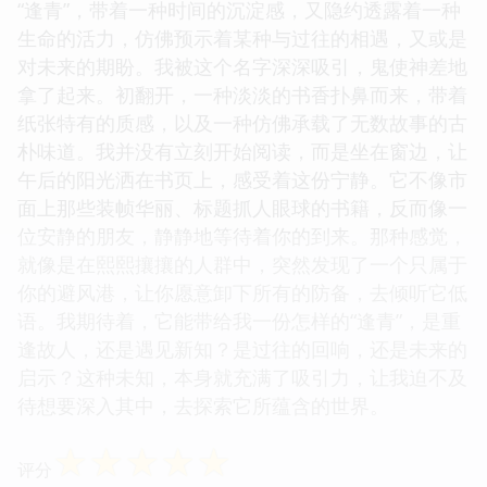
“逢青”，带着一种时间的沉淀感，又隐约透露着一种
生命的活力，仿佛预示着某种与过往的相遇，又或是
对未来的期盼。我被这个名字深深吸引，鬼使神差地
拿了起来。初翻开，一种淡淡的书香扑鼻而来，带着
纸张特有的质感，以及一种仿佛承载了无数故事的古
朴味道。我并没有立刻开始阅读，而是坐在窗边，让
午后的阳光洒在书页上，感受着这份宁静。它不像市
面上那些装帧华丽、标题抓人眼球的书籍，反而像一
位安静的朋友，静静地等待着你的到来。那种感觉，
就像是在熙熙攘攘的人群中，突然发现了一个只属于
你的避风港，让你愿意卸下所有的防备，去倾听它低
语。我期待着，它能带给我一份怎样的“逢青”，是重
逢故人，还是遇见新知？是过往的回响，还是未来的
启示？这种未知，本身就充满了吸引力，让我迫不及
待想要深入其中，去探索它所蕴含的世界。
☆
☆
☆
☆
☆
评分