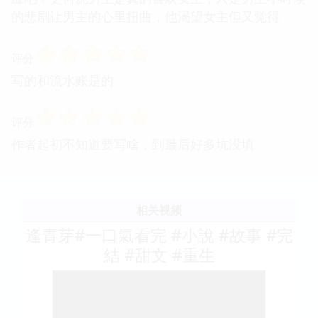
的悲剧让男主的心里扭曲，他渴望女主但又觉得
☆
☆
☆
☆
☆
评分
写的和流水账是的
☆
☆
☆
☆
☆
评分
作者起初不知道要写啥，到最后好多坑没填
相关视频
逢青芽#一口氣看完 #小說 #故事 #完
結 #甜文 #重生