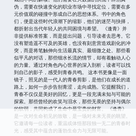
伪，需要在快速变化的职业市场中寻找定位，需要在多
元价值观的碰撞中形成自己的思想体系。书中的角色
们，便是这些时代浪潮下的缩影，他们的迷茫与抉择，
都折射出当代年轻人的共同困境与希望。 《逢青》并
非提供标准答案，而是提出问题，引导读者去思考。它
没有塑造遥不可及的英雄，也没有刻意营造戏剧化的冲
突，而是将笔触伸向生活最真实、最细微之处。那些看
似平凡的对话，那些细水长流的情节，却有着触动人心
的力量。通过对角色内心世界的深入剖析，读者可以找
到自己的影子，感受到青春共鸣。 这本书更像是一面
镜子，照见的是一代人的青春剪影，是他们在成长的道
路上，如何一步步告别青涩，走向成熟。它提醒我们，
青春不仅仅是美好的回忆，更是一段充满未知与可能的
探索。那些曾经的欢笑与泪水，那些无畏的坚持与偶尔
的软弱，共同构成了生命中最宝贵的财富。 《逢青》
是一次对生命初见的致敬，是一场对未来无畏的眺望。
它邀请每一位读者，重温或体悟那段独一无二的青春时
光，感受其中蕴含的蓬勃生命力与无限可能。