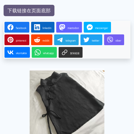
下载链接在页面底部
facebook
linkedin
mastodon
messenger
pinterest
reddit
telegram
twitter
viber
vkontakte
whatsapp
复制链接