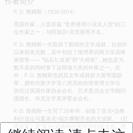
作者简介
P. D. 詹姆斯（1920-2014）
英国作家，入选首届 “世界推理小说名人堂”的三
位作家之一，与阿加莎•克里斯蒂齐名。
P. D. 詹姆斯一生取得了辉煌的文学成就，自创作
以来获奖无数，其中包括了推理界的两大至高终
身荣誉—— “钻石匕首奖”和“大师奖”，她也是为
数不多的同时拿下这两项大奖的作家之一。此
外，P. D. 詹姆斯也因其文学成就获大英帝国勋
章，拥有伦敦大学等八所高校的荣誉博士学位，
担任过英国作家协会会长、艺术委员会文学顾问
团团长、布克文学奖评委会会长。
P. D. 詹姆斯一生写了20本书，创造了亚当•达格
利什这位与夏洛克•福尔摩斯齐名的大侦探。《灯
塔血案》是“亚当•达格利什系列”的转折之作，借