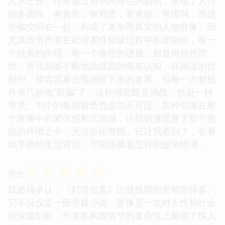
入木三分。作者通过对不同角色的刻画，展现了人性
的多面性，有善良，有邪恶，有勇敢，有懦弱，而这
些都交织在一起，构成了复杂而真实的人物群像。我
尤其欣赏作者在处理案件侦破过程中的逻辑性，每一
个线索的出现，每一个推理的进展，都显得自然而
然，并且能够不断地挑战我的既有认知。在阅读的过
程中，我尝试着去预测接下来的发展，但每一次都被
作者巧妙地“欺骗”了，这种感觉既是挑战，也是一种
享受。书中的氛围营造也是功不可没，那种弥漫在整
个故事中的紧张感和压迫感，让我仿佛置身于那个危
险的环境之中，无法放松警惕。它让我看到了，在看
似平静的生活背后，可能隐藏着怎样的波涛暗涌。
☆
☆
☆
☆
☆
评分
我必须承认，《灯塔血案》比我预期的要精彩得多。
它不仅仅是一部悬疑小说，更像是一次对人性和社会
的深度剖析。作者在构建情节的复杂性上展现了惊人