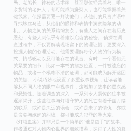
民、老船长、神秘的艺术家，甚至那位经营着岛上唯一
杂货铺的老妇人，都可能成为嫌疑人，也可能掌握着关
键线索。侦探需要逐一拜访他们，从他们的只言片语中
寻找蛛丝马迹，从他们的眼神和表情中洞察隐藏的动
机。人物之间的关系错综复杂，有些人之间存在着历史
恩怨，有些人则似乎有着难以启齿的秘密。 侦探在调
查过程中，不仅要解读现场留下的物理证据，更要深入
挖掘人物的心理活动。他需要理解每个人物的行为模
式、情感驱动以及可能存在的谎言。有时，一个看似无
关紧要的细节，比如一本书的摆放位置，一件被遗忘的
物品，或者一个模糊不清的证词，都可能成为解开谜团
的关键。 小说巧妙地设置了多重叙事视角，让读者能
够从不同人物的眼中审视事件，这增加了故事的层次感
和悬疑性。随着调查的深入，一系列令人震惊的往事被
逐渐揭开，这些往事与灯塔守护人的死亡有着千丝万缕
的联系。或许是久远的误会，或许是未了的情仇，亦或
是贪婪与嫉妒的纠缠，都可能成为犯罪的导火索。
《灯塔血案》并非只是一个简单的“谁是凶手”的故事。
作者通过对人物内心世界的细致描摹，探讨了人性的复