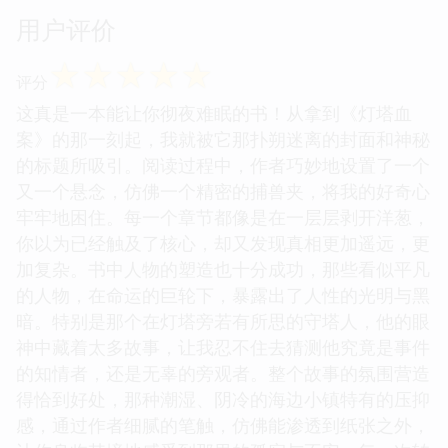
用户评价
☆
☆
☆
☆
☆
评分
这真是一本能让你彻夜难眠的书！从拿到《灯塔血
案》的那一刻起，我就被它那扑朔迷离的封面和神秘
的标题所吸引。阅读过程中，作者巧妙地设置了一个
又一个悬念，仿佛一个精密的捕兽夹，将我的好奇心
牢牢地困住。每一个章节都像是在一层层剥开洋葱，
你以为已经触及了核心，却又发现真相更加遥远，更
加复杂。书中人物的塑造也十分成功，那些看似平凡
的人物，在命运的巨轮下，暴露出了人性的光明与黑
暗。特别是那个在灯塔旁若有所思的守塔人，他的眼
神中藏着太多故事，让我忍不住去猜测他究竟是事件
的知情者，还是无辜的旁观者。整个故事的氛围营造
得恰到好处，那种潮湿、阴冷的海边小镇特有的压抑
感，通过作者细腻的笔触，仿佛能渗透到纸张之外，