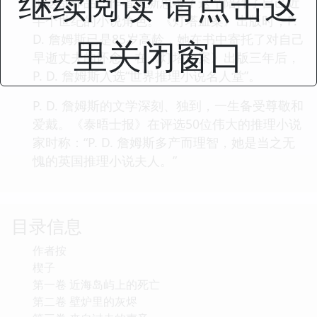
继续阅读 请点击这
由这部作品，作者重新思考了这个陪伴了自己近
半个世纪的小说角色。《灯塔血案》出版时，P.
D. 詹姆斯已是85岁高龄，她在书中寄托了对自己
里关闭窗口
早逝丈夫的怀念。在《灯塔血案》出版三年后，
P. D. 詹姆斯入选“世界推理小说名人堂”。
P. D. 詹姆斯的文学深刻、独到，一生备受尊敬和
爱戴。《泰晤士报》在评选50位伟大的推理小说
家时称：“P. D. 詹姆斯多产而理智，她是当之无
愧的英国推理小说夫人。”
目录信息
作者按
楔子
第一卷 近海岛屿上的死亡
第二卷 壁炉里的灰烬