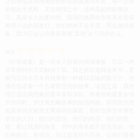
让你身临其境地感受到那里的孤寂与不安。每一次转
折都出乎意料，又在情理之中，这种高超的叙事技
巧，真是令人拍案叫绝。我强烈推荐给所有喜欢悬疑
推理小说的朋友们，你们绝对不会失望，而且做好准
备，因为它会让你重新审视“真相”这个词的含义。
☆
☆
☆
☆
☆
评分
《灯塔血案》是一次令人惊喜的阅读体验，它以一种
非常独特的方式触动了我。我之所以选择这本书，是
因为它的名字本身就带有一种难以言喻的吸引力，仿
佛在低语着一个古老而悲伤的故事。读完之后，我发
现它远比我想象的要丰富和深刻。作者在构建复杂情
节的同时，并没有忽略故事的情感内核。那些因为突
如其来的灾难而支离破碎的家庭，那些在痛苦中挣扎
求生的人们，他们的悲伤、他们的绝望、他们的坚
韧，都让我感同身受。书中的角色都不是完美的，他
们有缺点，有弱点，但正是这份不完美，让他们显得