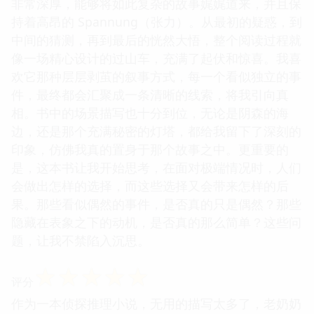
非常深厚，能够将如此复杂的故事娓娓道来，并且保
持着高昂的 Spannung（张力）。从最初的疑惑，到
中间的猜测，再到最后的恍然大悟，整个阅读过程就
像一场精心设计的过山车，充满了起伏和惊喜。我喜
欢它那种层层剥茧的叙事方式，每一个看似独立的事
件，最终都会汇聚成一条清晰的线索，将我引向真
相。书中的场景描写也十分到位，无论是阴森的海
边，还是那个充满秘密的灯塔，都给我留下了深刻的
印象，仿佛我真的置身于那个故事之中。更重要的
是，这本书让我开始思考，在面对极端情况时，人们
会做出怎样的选择，而这些选择又会带来怎样的后
果。那些看似偶然的事件，是否真的只是偶然？那些
隐藏在表象之下的动机，是否真的那么简单？这些问
题，让我不禁陷入沉思。
☆
☆
☆
☆
☆
评分
作为一本侦探推理小说，无用的描写太多了，老奶奶