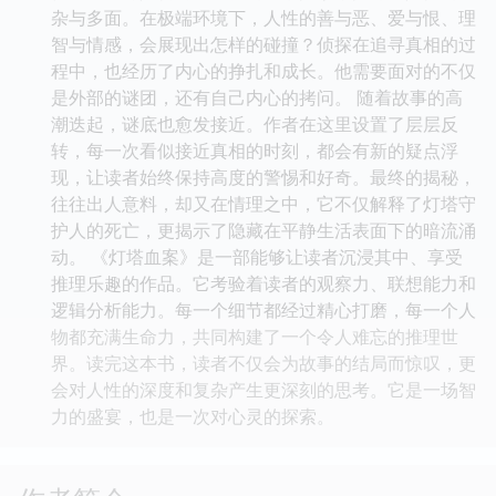
杂与多面。在极端环境下，人性的善与恶、爱与恨、理
智与情感，会展现出怎样的碰撞？侦探在追寻真相的过
程中，也经历了内心的挣扎和成长。他需要面对的不仅
是外部的谜团，还有自己内心的拷问。 随着故事的高
潮迭起，谜底也愈发接近。作者在这里设置了层层反
转，每一次看似接近真相的时刻，都会有新的疑点浮
现，让读者始终保持高度的警惕和好奇。最终的揭秘，
往往出人意料，却又在情理之中，它不仅解释了灯塔守
护人的死亡，更揭示了隐藏在平静生活表面下的暗流涌
动。 《灯塔血案》是一部能够让读者沉浸其中、享受
推理乐趣的作品。它考验着读者的观察力、联想能力和
逻辑分析能力。每一个细节都经过精心打磨，每一个人
物都充满生命力，共同构建了一个令人难忘的推理世
界。读完这本书，读者不仅会为故事的结局而惊叹，更
会对人性的深度和复杂产生更深刻的思考。它是一场智
力的盛宴，也是一次对心灵的探索。