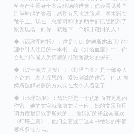
至会产生置身于案发现场的错觉：你会看见英国
海岸崎岖的岩石，感觉有风吹过脸颊、灌木蹭在
靴子上。现在，总警司和他的助手们已经回到了
案发现场，而你，就是下一个解开谜团的人！
◆《西雅图时报》：这是P. D. 詹姆斯杰出职业生
涯中引人注目的一本书。在《灯塔血案》中，你
会见到作者人类情感的准确而微妙的探索。
◆《波士顿先驱报》：《灯塔血案》是一部令人
兴奋的、发人深思的、紧张刺激的作品。P. D. 詹
姆斯破解谜题的方式实在太令人着迷了。
◆《环球邮报》：詹姆斯是一个优雅而有见地的
作家。她的文字就像散文诗一般，她的文采和用
词力度都是狄更斯式的……詹姆斯的粉丝会喜欢
《灯塔血案》，他们会着迷于这本书绝妙的平衡
感和叙述方式。