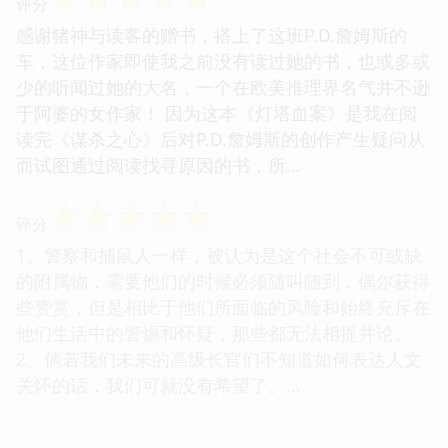
评分
感谢猪神与读客的赠书，搭上了这班P.D.詹姆斯的
车，这位作家即使我之前没有读过她的书，也或多或
少的听闻过她的大名，一个在欧美推理界名气并不逊
于阿婆的女作家！ 因为这本《灯塔血案》是我在阅
读完《谋杀之心》后对P.D.詹姆斯的创作产生疑问从
而试图通过阅读找寻原因的书，所...
☆
☆
☆
☆
☆
评分
1、警察和捕鼠人一样，被认为是这个社会不可或缺
的附属物，需要他们的时候必须随叫随到，偶尔获得
些赞赏，但是相比于他们所面临的风险和始终充斥在
他们生活中的警惕和怀疑，那些都无法相提并论。
2、倘若我们未来的高级长官们不知道如何表达人文
关怀的话，我们可就没有希望了。...