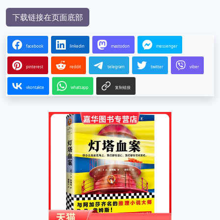
下载链接在页面底部
facebook
linkedin
mastodon
messenger
pinterest
reddit
telegram
twitter
viber
vkontakte
whatsapp
复制链接