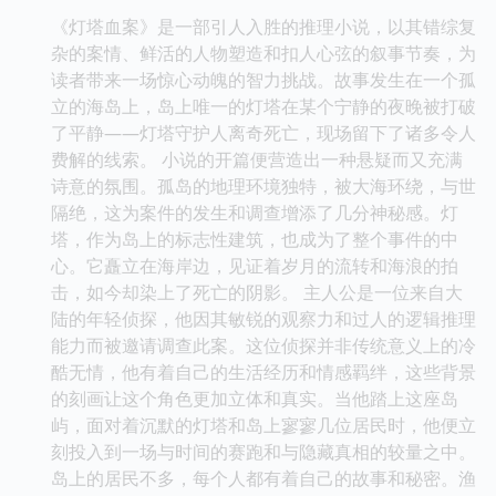
《灯塔血案》是一部引人入胜的推理小说，以其错综复
杂的案情、鲜活的人物塑造和扣人心弦的叙事节奏，为
读者带来一场惊心动魄的智力挑战。故事发生在一个孤
立的海岛上，岛上唯一的灯塔在某个宁静的夜晚被打破
了平静——灯塔守护人离奇死亡，现场留下了诸多令人
费解的线索。 小说的开篇便营造出一种悬疑而又充满
诗意的氛围。孤岛的地理环境独特，被大海环绕，与世
隔绝，这为案件的发生和调查增添了几分神秘感。灯
塔，作为岛上的标志性建筑，也成为了整个事件的中
心。它矗立在海岸边，见证着岁月的流转和海浪的拍
击，如今却染上了死亡的阴影。 主人公是一位来自大
陆的年轻侦探，他因其敏锐的观察力和过人的逻辑推理
能力而被邀请调查此案。这位侦探并非传统意义上的冷
酷无情，他有着自己的生活经历和情感羁绊，这些背景
的刻画让这个角色更加立体和真实。当他踏上这座岛
屿，面对着沉默的灯塔和岛上寥寥几位居民时，他便立
刻投入到一场与时间的赛跑和与隐藏真相的较量之中。
岛上的居民不多，每个人都有着自己的故事和秘密。渔