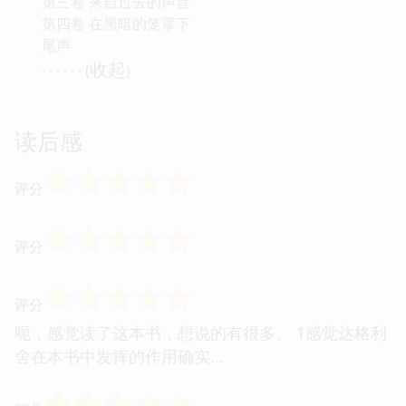
第三卷 来自过去的声音
第四卷 在黑暗的笼罩下
尾声
收起
· · · · · · (
)
读后感
☆
☆
☆
☆
☆
评分
☆
☆
☆
☆
☆
评分
☆
☆
☆
☆
☆
评分
呃，感觉读了这本书，想说的有很多。 1感觉达格利
舍在本书中发挥的作用确实...
☆
☆
☆
☆
☆