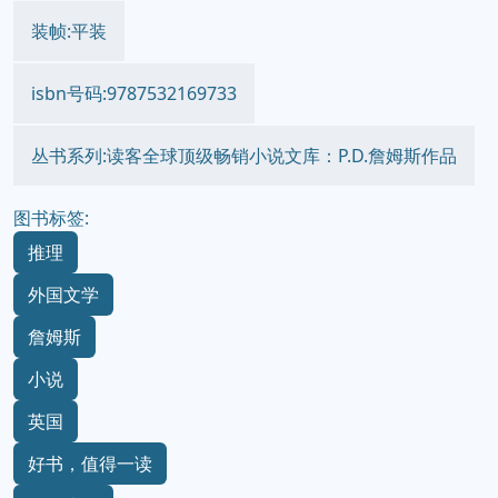
装帧:平装
isbn号码:9787532169733
丛书系列:读客全球顶级畅销小说文库：P.D.詹姆斯作品
图书标签:
推理
外国文学
詹姆斯
小说
英国
好书，值得一读