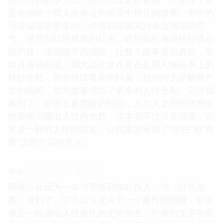
是在描绘一群人在命运的洪流中挣扎的故事。书中的
场景描写非常生动，仿佛我能够闻到海边潮湿的空
气，感受到灯塔摇曳的灯光，听到远处海浪拍打礁石
的声音。这些细节的描绘，让整个故事更加真实，更
加具有画面感。我尤其欣赏作者在处理人物关系上的
精妙之处，那些错综复杂的纠葛，那些因为误解而产
生的隔阂，都为故事增添了更多的人性色彩。它让我
看到了，即使在最黑暗的时刻，人与人之间的情感依
然能够闪耀出人性的光辉。这本书不仅仅是消遣，它
更是一种对人性的探索，让我重新审视了“信任”和“背
叛”这两个词的含义。
☆
☆
☆
☆
☆
评分
我很少会因为一本书而感到如此投入，但《灯塔血
案》做到了。它不仅仅是关于一个案件的侦破，它更
像是一幅描绘人性挣扎的史诗画卷。作者的文字功底