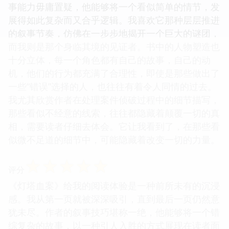
事能力毋庸置疑，他能够将一个看似简单的情节，发
展得如此复杂而又合乎逻辑。我喜欢它那种层层推进
的叙事节奏，仿佛在一步步地揭开一个巨大的谜团，
而我则是那个身临其境的见证者。书中的人物塑造也
十分立体，每一个角色都有自己的故事，自己的动
机，他们的行为都充满了合理性，即使是那些做出了
一些“错误”选择的人，也往往有着令人同情的过去。
我尤其欣赏作者在处理案件侦破过程中的细节描写，
那些看似不经意的线索，往往都隐藏着颠覆一切的真
相，需要读者仔细去体会。它让我看到了，在那些看
似微不足道的细节中，可能隐藏着改变一切的力量。
☆
☆
☆
☆
☆
评分
《灯塔血案》给我的阅读体验是一种前所未有的沉浸
感。我从第一页就被深深吸引，直到最后一页仍然意
犹未尽。作者的叙事技巧堪称一绝，他能够将一个错
综复杂的故事，以一种引人入胜的方式展现在读者面