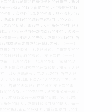
德昌的電影總是能在看似平凡的敘事中，折射
繞著一個特定的時空背景展開，他擅長捕捉時
的變化，這些外部環境的變遷，無不深刻地影
，也試圖在時代的縫隙中尋找自己的位置。
己內心的歸屬。電影中，女性角色的掙扎與困
對準了那個充滿白色恐怖陰影的年代，透過一
不僅是一個年輕人的失落，更是那個時代社會
電影風格逐漸走向更加細膩和內斂。《一一》
成員各自的煩惱、困境與追尋。從事業受挫的
的磨難與對意義的探尋。 楊德昌在《一一》
早餐、上班的通勤、加班的夜晚、家庭的聚
，也正是這些日常中的細微觀察，揭示了人與
眼神、以及肢體語言，展現了現代社會中人與
他人，卻又難以真正進入他人的內心世界。洋
。 哲思的迴響與存在的追問 楊德昌的電
時間的流逝。他的作品中，經常瀰漫著一種淡
名字，本身就帶有一種雙重的意味。它可以指
個角色的關照，更是對觀者自身的映照。每一
事業的挫折和婚姻的危機後，重新審視自己的生