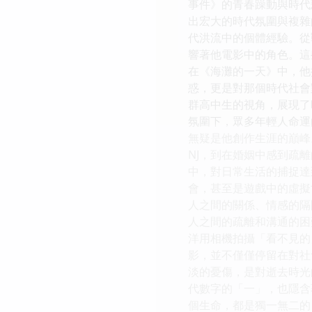
事件》的青春躁動與時代
出宏大的時代氛圍與複雜
代洪流中的個體經驗。從
響著他電影中的角色。這
在《海灘的一天》中，他
惑，更是對那個時代社會
群高中生的視角，展現了
氛圍下，眾多年輕人命運
無疑是他創作生涯的巔峰
NJ，到在婚姻中感到疏
中，對日常生活的捕捉達
會，甚至是遊戲中的虛擬
人之間的關係、情感的隔
人之間的疏離和溝通的困
洋用相機拍攝「看不見的
影，並不僅僅停留在對社
淡的憂傷，是對逝去時光
代數字的「一」，也隱含
個生命，都是獨一無二的