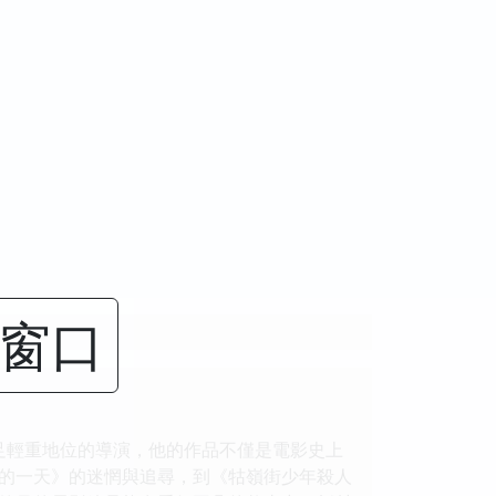
闭窗口
足輕重地位的導演，他的作品不僅是電影史上
的一天》的迷惘與追尋，到《牯嶺街少年殺人