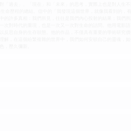
對「過去」、「現在」和「未來」的思考，實際上也是對人生不
整個生命歷程的總結。信中的「我發現這個世界，就像我看到的，
中的許多真相：我們所見，往往是我們內心投射的結果；我們所
一次對時代的重現，也是一次又一次對生命的詰問。他用電影語
以反思自身的生存狀態。他的作品，不僅具有重要的學術研究價
理解，在這個紛繁複雜的世界中，我們如何安頓自己的靈魂，如
色，歷久彌新。