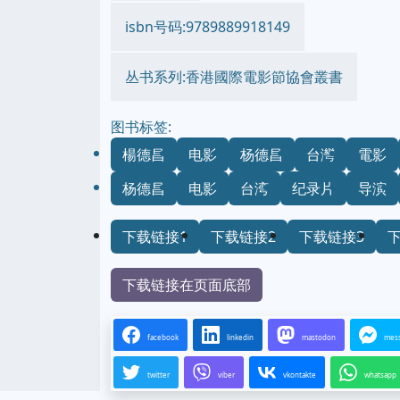
isbn号码:9789889918149
丛书系列:香港國際電影節協會叢書
图书标签:
楊德昌
电影
杨德昌
台灣
電影
杨德昌
电影
台湾
纪录片
导演
下载链接1
下载链接2
下载链接3
下载链接在页面底部
facebook
linkedin
mastodon
mes
twitter
viber
vkontakte
whatsapp