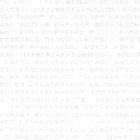
悲劇，再到《一一》對日常生活細膩描繪與生命哲思的昇華，楊
的人性面向。 時代的切割與個體的迷失 楊德昌的電影，經常圍
戰後台灣的社會轉型，到工業化、都市化的進程，再到社會結構
些角色，往往處於一種「被夾擊」的狀態，他們既是時代的產物
描繪了一群年輕人面對快速變遷的社會，迷失了方向，找不到自
對女性期望的質疑。而在《牯嶺街少年殺人事件》中，他將鏡頭
時代的壓抑、青春的躁動以及最終走向毀滅的悲劇。這個事件，
的縮影。 日常的解剖與生命的寓言 隨著創作的深入，楊德昌的
。這部電影以一個台北中產家庭的日常瑣事為線索，描繪了家庭
離的敏銳，再到面臨成長煩惱的洋洋，每一個角色都在經歷著生活
到了極致。他用最樸實的鏡頭語言，記錄下生活的點滴：早晨的
世界。然而，正是這些看似瑣碎的日常，構成了我們真實的生活
閡以及個體在龐大社會結構中的無力感。 他透過角色的對話、
難。NJ 試圖用相機記錄下別人的「背面」，如同他試圖去理解
」，則是一種對現實世界表象的反叛，也是對生命更深層次的追問
會現實的描繪，他更深入地探討了生命的意義、存在的價值以及
的無奈，也是對生命短暫的感慨。 《一一》中的「一一」這個
著「每一個」、「每一個人都」的含義。這不僅是對影片中每一
，每一個生命，都經歷著獨特的旅程。 電影中， NJ 在經歷了