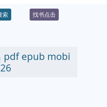
搜索
找书点击
f epub mobi
26