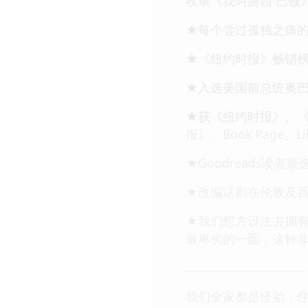
收录《我叫露西·巴顿
★每个尝过孤独之痛
★《纽约时报》畅销
★入选美国前总统奥巴
★获《纽约时报》、《
报》、Book Page、Li
★Goodreads读者
★改编话剧在伦敦及
★我们想方设法去拥
最卑劣的一面，这种
………………………………
我们全家都是怪胎，