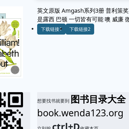
英文原版 Amgash系列3册 普利策奖获得者
是露西 巴顿 一切皆有可能 噢 威廉
下载链接1
下载链接2
图书目录大全
想要找书就要到
book.wenda123.org
ctrl+D
立刻按
收藏本页