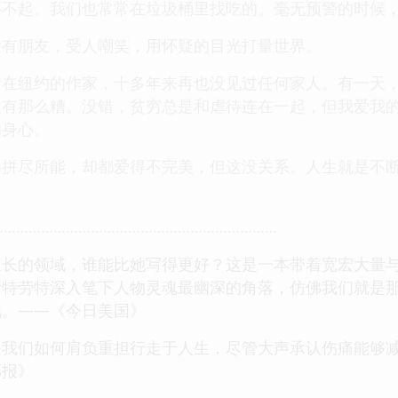
买不起。我们也常常在垃圾桶里找吃的。毫无预警的时候
没有朋友，受人嘲笑，用怀疑的目光打量世界。
活在纽约的作家，十多年来再也没见过任何家人。有一天
没有那么糟。没错，贫穷总是和虐待连在一起，但我爱我
的身心。
拼尽所能，却都爱得不完美，但这没关系。人生就是不断
……………………………………………………………
擅长的领域，谁能比她写得更好？这是一本带着宽宏大量
斯特劳特深入笔下人物灵魂最幽深的角落，仿佛我们就是
吧。——《今日美国》
是我们如何肩负重担行走于人生，尽管大声承认伤痛能够
邮报》