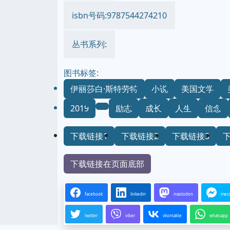
isbn号码:9787544274210
丛书系列:
图书标签:
伊丽莎白·斯特劳特
小说
美国文学
2019
励志
成长
人生
信念
下载链接1
下载链接2
下载链接3
下载链接在页面底部
facebook
linkedin
mastodon
mes
twitter
viber
vkontakte
whatsapp