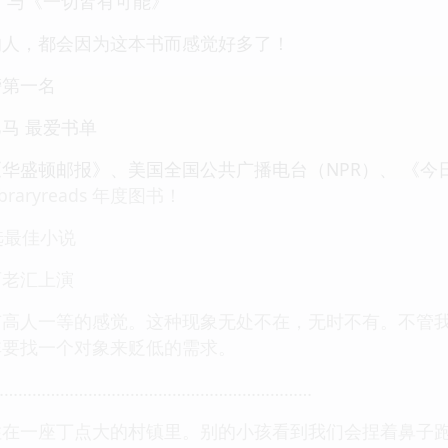
》与《一切皆有可能》
的人，都会因为这本书而感觉好多了！
榜第一名
马 最爱书单
华盛顿邮报》、美国全国公共广播电台（NPR）、 《
braryreads 年度图书！
票选最佳小说
百老汇上演
有高人一等的感觉。这种现象无处不在，无时不有。不管
非要找一个对象来贬低的需求。
……………………………………………………………
住在一座丁点大的村镇里。别的小孩看到我们会捏着鼻子