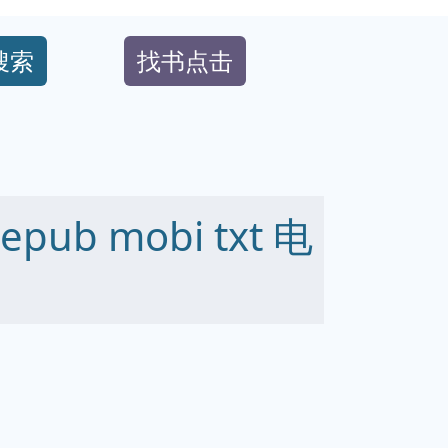
搜索
找书点击
ub mobi txt 电