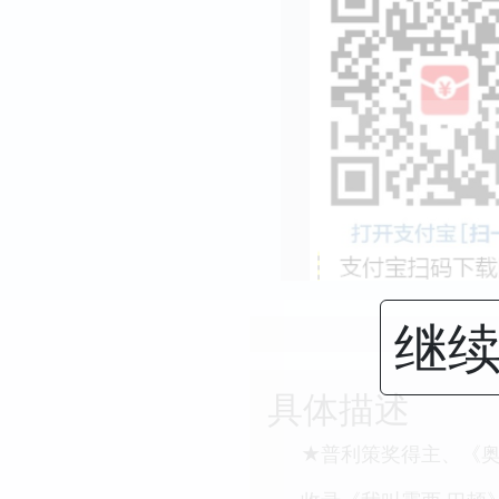
继续
具体描述
★普利策奖得主、《奥