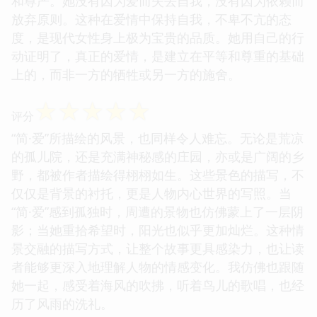
和尊严。她没有因为爱而失去自我，没有因为依赖而
放弃原则。这种在爱情中保持自我，不卑不亢的态
度，是现代女性身上极为宝贵的品质。她用自己的行
动证明了，真正的爱情，是建立在平等和尊重的基础
上的，而非一方的牺牲或另一方的施舍。
☆
☆
☆
☆
☆
评分
“简·爱”所描绘的风景，也同样令人难忘。无论是荒凉
的孤儿院，还是充满神秘感的庄园，亦或是广阔的乡
野，都被作者描绘得栩栩如生。这些景色的描写，不
仅仅是背景的衬托，更是人物内心世界的写照。当
“简·爱”感到孤独时，周遭的景物也仿佛蒙上了一层阴
影；当她重拾希望时，阳光也似乎更加灿烂。这种情
景交融的描写方式，让整个故事更具感染力，也让读
者能够更深入地理解人物的情感变化。我仿佛也跟随
她一起，感受着海风的吹拂，听着鸟儿的歌唱，也经
历了风雨的洗礼。