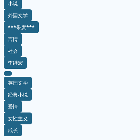
小说
外国文学
***果麦***
言情
社会
李继宏
英国文学
经典小说
爱情
女性主义
成长