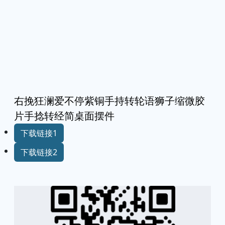
右挽狂澜爱不停紫铜手持转轮语狮子缩微胶
片手捻转经简桌面摆件
下载链接1
下载链接2