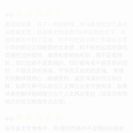
☆
☆
☆
☆
☆
评分
重温读简爱，花了一周的夜晚，冬日夜里把自己裹在
温暖被窝里，就着暖光阅读着150年以前的文字，却
感觉被击中到了灵魂。时不时想起小学三年级在乡里
小学的那位让我敬爱的女老师，时不时想起那些我也
曾感受过的倔强、顽强和坚韧的时刻，我不是孤独
的，我们也都不是孤独的。我们都有着不能丢弃的理
性，不能丢弃的灵魂，平等而又自由的灵魂。 李继
宏的翻译很用心，能感受到，诚意满满的序言和注
释。如果注释可以放在正文脚注会更方便阅读，如果
译者的翻译能稍微少点个人文风会更好（说实话有些
地方的语言略微有点出戏）。
☆
☆
☆
☆
☆
评分
在许多文学角色中，简•爱的性格并不是我特别喜欢