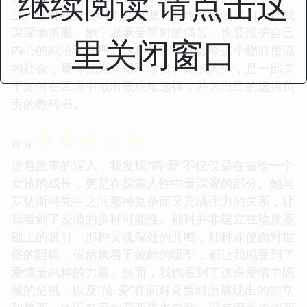
继续阅读 请点击这
且。这种在关键时刻能够做出艰难选择的魄力，让我
深深地折服。她宁愿承受暂时的痛苦，也要维护自己
里关闭窗口
内心的纯洁和尊严。这种坚守，在如今这个物欲横流
的社会，显得尤为难得和珍贵。她的人生，是一部关
于如何在困境中做出最艰难选择，并为自己的选择负
责的教科书。
☆
☆
☆
☆
☆
评分
随着故事的深入，我发现“简·爱”不仅仅是在描绘一个
女孩的成长，更是在探索人性中最深邃的部分。她与
罗切斯特先生之间那种复杂而又充满张力的关系，让
我看到了爱情的多种可能性。那种并非建立在物质基
础上的吸引，那种灵魂深处的共鸣，那种即使面对世
俗的阻碍，依然执着于彼此的吸引，都让我感受到了
爱情最纯粹的力量。然而，我也看到了这份爱情中隐
藏的危机，以及“简·爱”在面对背叛时所展现出的独立