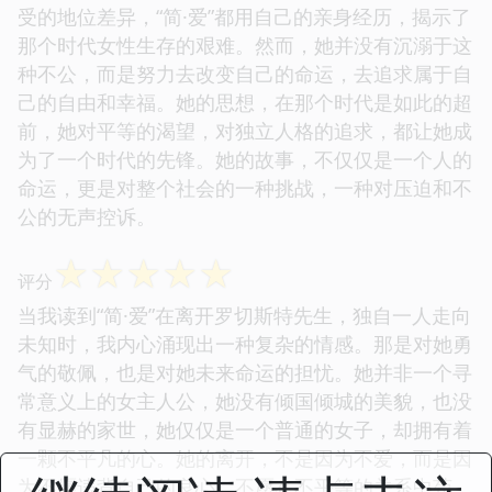
受的地位差异，“简·爱”都用自己的亲身经历，揭示了
那个时代女性生存的艰难。然而，她并没有沉溺于这
种不公，而是努力去改变自己的命运，去追求属于自
己的自由和幸福。她的思想，在那个时代是如此的超
前，她对平等的渴望，对独立人格的追求，都让她成
为了一个时代的先锋。她的故事，不仅仅是一个人的
命运，更是对整个社会的一种挑战，一种对压迫和不
公的无声控诉。
☆
☆
☆
☆
☆
评分
当我读到“简·爱”在离开罗切斯特先生，独自一人走向
未知时，我内心涌现出一种复杂的情感。那是对她勇
气的敬佩，也是对她未来命运的担忧。她并非一个寻
常意义上的女主人公，她没有倾国倾城的美貌，也没
有显赫的家世，她仅仅是一个普通的女子，却拥有着
一颗不平凡的心。她的离开，不是因为不爱，而是因
为不愿违背自己的良心，不愿在不平等的关系中苟