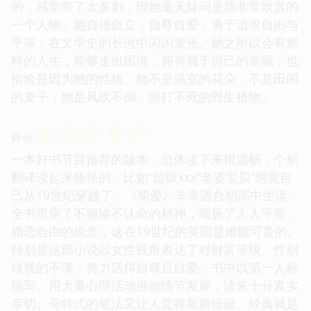
的，感觉带了太多刺，但她毫无疑问是我非常欣赏的
一个人物。她自强自立，自尊自爱，勇于追求自由与
平等，在文学史的长河中闪闪发光。她之所以会有那
样的人生，能够走出困境，拥有属于自己的幸福，也
恰恰是因为她的性格。她不是温室的花朵，不是田间
的麦子，她是风吹不倒、雨打不死的野生植物。
☆
☆
☆
☆
☆
评分
一本好书节目推荐的版本，总体读下来很流畅，个别
翻译读起来怪怪的，比如“超级xxx”老婆宝贝“感觉自
己从19世纪穿越了。《简爱》非常适合初高中生读，
全书贯穿了不服输不认命的精神，颂扬了人人平等、
婚恋自由的观念，这在19世纪的英国是难能可贵的。
特别是这部小说以女性视角表达了对财富等级、性别
歧视的不满，努力活得自尊且自爱。书中以第一人称
描写、用大量心理活动推动情节发展，读来十分真实
亲切。哥特式的笔法又让人觉得新颖怪诞。经典就是