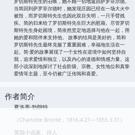
罗切斯特先生的召唤，她不顾一切地返回萨罗菲尔德。
当简回到萨罗菲尔德时，她发现庄园已经在一场大火中
被毁，而罗切斯特先生也因此双目失明，一只手臂残
疾。简的归来给了罗切斯特先生巨大的慰藉。尽管罗切
斯特先生身处困境，简依然坚定地选择与他在一起，用
她的爱和陪伴来支持他。 故事的结局是美好的，简和
罗切斯特先生最终克服了重重困难，幸福地生活在一
起。简·爱的故事展现了一个女性在逆境中如何坚持自
我，追求爱情和独立，以及内心的道德和情感力量。这
部小说深刻地探讨了社会阶级、宗教、女性地位和真挚
爱情等主题，至今仍被广泛传阅和喜爱。
作者简介
夏洛蒂·勃朗特
（Charlotte Brontë，1816.4.21—1855.3.31）
英国小说家、诗人