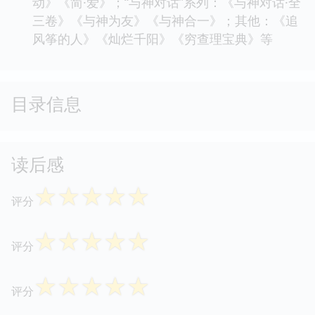
动》《简·爱》；“与神对话”系列：《与神对话·全
三卷》《与神为友》《与神合一》；其他：《追
风筝的人》《灿烂千阳》《穷查理宝典》等
目录信息
读后感
☆
☆
☆
☆
☆
评分
☆
☆
☆
☆
☆
评分
☆
☆
☆
☆
☆
评分