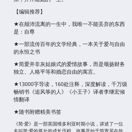
【编辑推荐】
★在颠沛流离的一生中，我唯一不能丢弃的东西
是：自尊
★一部流传百年的文学经典，一本关于爱与自由
的永恒之书
★简爱并非灰姑娘式的爱情故事，而是颂扬财务
独立、人格平等和婚恋自由的寓言。
★13000字导读，160处注释，深度解读，千万级
畅销书《追风筝的人》《小王子》译者李继宏倾
情翻译
★随书附赠精美书签
《简·爱》是一部英国维多利亚时期小说，讲述了一位
名叫简·爱的孤女的成长历程。故事开始于简寄居在外