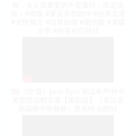
相：女人最重要的不是愛情，而是這
個！#簡愛 #夏洛蒂勃朗特 #經典名著
#女性獨立 #自尊自強 #愛情觀 #英國
文學 #維多利亞時代
🇬🇧《簡·愛》Jane Eyre 英語有声书·中
英雙語滾動字幕【重製版】（英語世
界國家中學教材）夏洛特·勃朗特