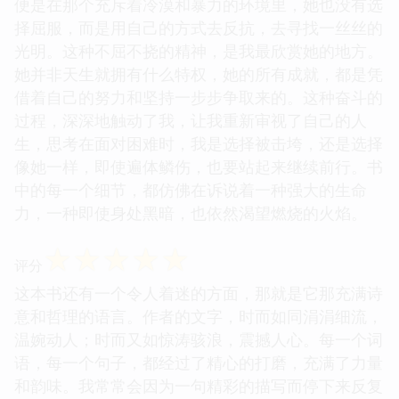
便是在那个充斥着冷漠和暴力的环境里，她也没有选
择屈服，而是用自己的方式去反抗，去寻找一丝丝的
光明。这种不屈不挠的精神，是我最欣赏她的地方。
她并非天生就拥有什么特权，她的所有成就，都是凭
借着自己的努力和坚持一步步争取来的。这种奋斗的
过程，深深地触动了我，让我重新审视了自己的人
生，思考在面对困难时，我是选择被击垮，还是选择
像她一样，即使遍体鳞伤，也要站起来继续前行。书
中的每一个细节，都仿佛在诉说着一种强大的生命
力，一种即使身处黑暗，也依然渴望燃烧的火焰。
☆
☆
☆
☆
☆
评分
这本书还有一个令人着迷的方面，那就是它那充满诗
意和哲理的语言。作者的文字，时而如同涓涓细流，
温婉动人；时而又如惊涛骇浪，震撼人心。每一个词
语，每一个句子，都经过了精心的打磨，充满了力量
和韵味。我常常会因为一句精彩的描写而停下来反复