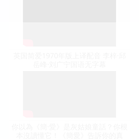
英国简爱1970年版上译配音 李梓·邱
岳峰·刘广宁国语无字幕
你以為《簡·愛》是灰姑娘童話？你根
本沒讀懂它！《簡愛》告訴你的真