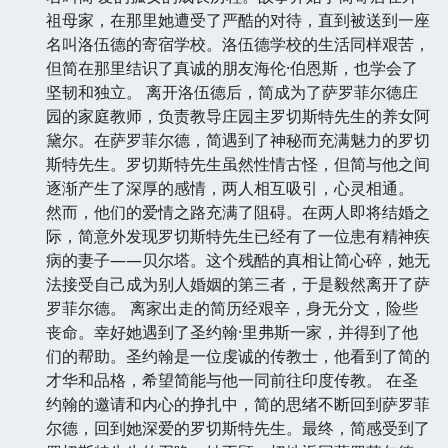
祖母家，在那里她遭受了严酷的对待，直到被送到一座
名叫洛伍德的寄宿学校。洛伍德学校的生活同样艰苦，
但简在那里结识了真诚的朋友海伦·伯恩斯，也学会了
坚韧和独立。 离开洛伍德后，简成为了萨罗菲尔德庄
园的家庭教师，负责教导庄园主罗切斯特先生的养女阿
黛尔。在萨罗菲尔德，简遇到了神秘而充满魅力的罗切
斯特先生。罗切斯特先生虽然性情古怪，但简与他之间
逐渐产生了深厚的感情，两人相互吸引，心灵相通。
然而，他们的爱情之路充满了阻碍。在两人即将结婚之
际，简意外发现罗切斯特先生已经有了一位患有精神疾
病的妻子——贝尔塔。这个残酷的真相让简心碎，她无
法接受自己成为别人婚姻的第三者，于是毅然离开了萨
罗菲尔德。 离家出走的简历经艰辛，身无分文，险些
丧命。幸好她遇到了圣约翰·里弗斯一家，并得到了他
们的帮助。圣约翰是一位虔诚的传教士，他看到了简的
才华和品格，希望简能与他一同前往印度传教。 在圣
约翰的邀请和内心的挣扎中，简的思绪不断回到萨罗菲
尔德，回到她深爱的罗切斯特先生。最终，简感受到了