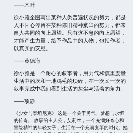
——木叶
徐小雅企图写出某种人类普遍状况的努力，都是
人不甘心停留在某种陈旧精神窠臼的努力，都来
自人共同的向上愿望。只有这不息的向上愿望，
才能产生力量，给予作品中的人物，包括作者，
以真实的安慰。
——黄德海
徐小雅是一个耐心的叙事者，用力气和慎重度量
生活中的坎和一地鸡毛的琐碎，在一次又一次的
叙事完成中我们看到生活的灰尘与活着的角力。
——项静
《少女与泰坦尼克》 这是一个关于勇气、梦想与永恒
的传奇。 故事的主人公，艾莉丝，一个充满好奇心和
冒险精神的年轻女子，生活在一个充满变革的时代。她