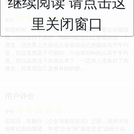
继续阅读 请点击这
腰包，却发现自己是被补贴的那...
☆
☆
☆
☆
☆
里关闭窗口
评分
前段时间《奇葩说》有个辩题，奇葩星球要征收颜值
税，问你支持不支持。我瞬间联想到之前看到过一个
调查，说世界上大部分人会觉得自己的颜值高于平均
值，但这显然是不可能的，只会有50%的人高于平均
值。所以如果这个政策出来了，一定有人准备好了掏
腰包，却发现自己是被补贴的那...
用户评价
☆
☆
☆
☆
☆
评分
说实话，在翻开《少女与泰坦尼克》之前，我并没有
抱有过高的期望，毕竟“少女”和“泰坦尼克”这两个词