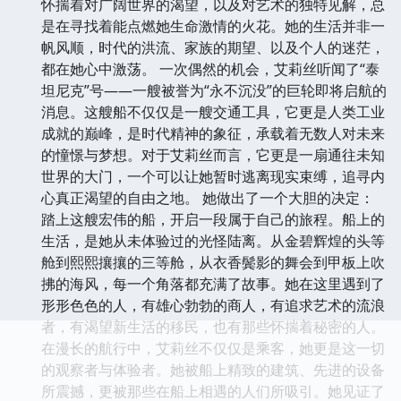
怀揣着对广阔世界的渴望，以及对艺术的独特见解，总
是在寻找着能点燃她生命激情的火花。她的生活并非一
帆风顺，时代的洪流、家族的期望、以及个人的迷茫，
都在她心中激荡。 一次偶然的机会，艾莉丝听闻了“泰
坦尼克”号——一艘被誉为“永不沉没”的巨轮即将启航的
消息。这艘船不仅仅是一艘交通工具，它更是人类工业
成就的巅峰，是时代精神的象征，承载着无数人对未来
的憧憬与梦想。对于艾莉丝而言，它更是一扇通往未知
世界的大门，一个可以让她暂时逃离现实束缚，追寻内
心真正渴望的自由之地。 她做出了一个大胆的决定：
踏上这艘宏伟的船，开启一段属于自己的旅程。船上的
生活，是她从未体验过的光怪陆离。从金碧辉煌的头等
舱到熙熙攘攘的三等舱，从衣香鬓影的舞会到甲板上吹
拂的海风，每一个角落都充满了故事。她在这里遇到了
形形色色的人，有雄心勃勃的商人，有追求艺术的流浪
者，有渴望新生活的移民，也有那些怀揣着秘密的人。
在漫长的航行中，艾莉丝不仅仅是乘客，她更是这一切
的观察者与体验者。她被船上精致的建筑、先进的设备
所震撼，更被那些在船上相遇的人们所吸引。她见证了