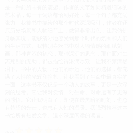
是一种前所未有的震撼。作者的文字如同精雕细琢的
艺术品，每一个词语都恰到好处，每一个句子都充满
张力。我被书中描绘的那个时代深深吸引，作者在还
原历史场景和人物细节上，做得非常出色，让我仿佛
身临其境，能够清晰地感受到那个时代的氛围和人们
的生活方式。我特别喜欢书中对人物情感的细腻刻
画，那种青涩的初恋，那种深沉的思念，那种面对生
离死别的无助，都被描绘得淋漓尽致，让我不禁潸然
泪下。书中的人物，他们的命运，他们的选择，都充
满了人性的光辉和挣扎，让我看到了生命中最真实的
一面。这本书不仅仅是一个动人的故事，更是一次深
刻的思考。它让我对爱情、对生命、对命运有了更深
的感悟。它让我明白了，即使在最黑暗的时刻，也总
有希望的光芒，也总有人性的温暖。我强烈推荐这本
书给所有热爱文学、追求深度阅读的读者。
☆
☆
☆
☆
☆
评分