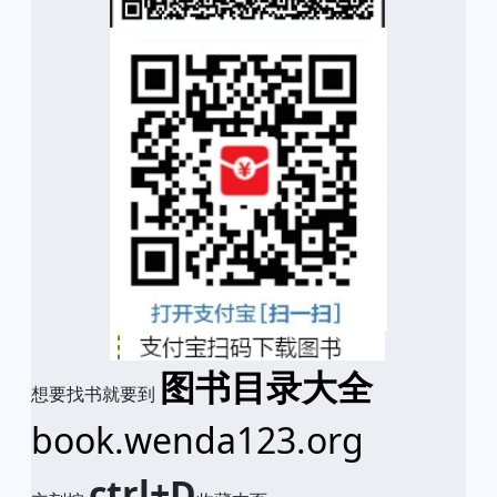
图书目录大全
想要找书就要到
book.wenda123.org
ctrl+D