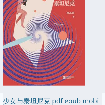
少女与泰坦尼克 pdf epub mobi