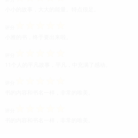
小小的故事，大大的能量。特点很足。
☆
☆
☆
☆
☆
评分
小雅的书，终于要出来啦。
☆
☆
☆
☆
☆
评分
11个人的平凡故事，平凡，中充满了感动。
☆
☆
☆
☆
☆
评分
书的内容和书名一样，非常的唯美。
☆
☆
☆
☆
☆
评分
书的内容和书名一样，非常的唯美。