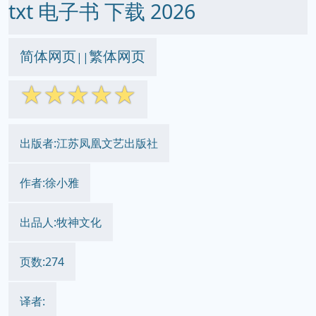
txt 电子书 下载 2026
简体网页
繁体网页
||
☆
☆
☆
☆
☆
出版者:江苏凤凰文艺出版社
作者:徐小雅
出品人:牧神文化
页数:274
译者: