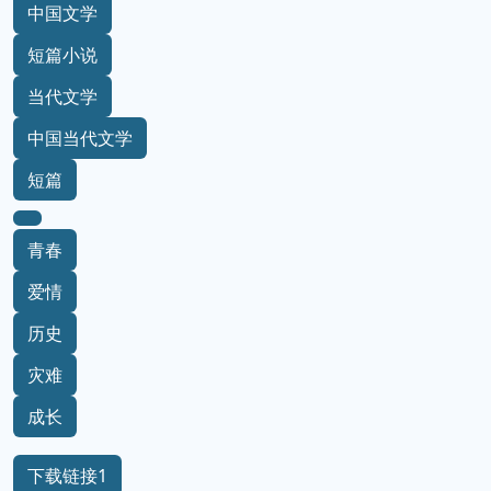
中国文学
短篇小说
当代文学
中国当代文学
短篇
青春
爱情
历史
灾难
成长
下载链接1