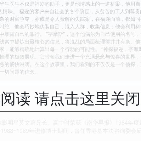
华生医生不仅是福迩的助手，更是他情感上的一道桥梁，他用自
e 和具有人情味。 福迩的客户来自社会的各个阶层，从贫苦的工人
杂的财富争夺，亦或是令人费解的失踪案，在福迩面前，都如同
叫绝，他会巧妙地伪装自己，混入人群，收集信息；他会利用科
中暴露自己的罪行。 “字摩斯”，这个他偶尔为自己使用的名号
线索中提炼出最核心的信息，将混乱的局面梳理得井井有条。他
家，能够精确地计算出每一个行动的可能性。 “神探福迩，字摩
推理的极致展现。它带领我们走进一个充满悬念与惊喜的世界，
恶的畅快淋漓。在这个故事里，我们看到的不仅仅是一个侦探，
一切问题的信念。
阅读 请点击这里关
，歌影明星莫文蔚兄长。高中时荣获《南华早报》1984年
1988~1989年进修博士期间，曾任香港基本法咨询委会