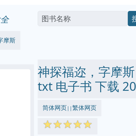
全
字摩斯
神探福迩，字摩斯 pd
txt 电子书 下载 20
简体网页
繁体网页
||
☆
☆
☆
☆
☆