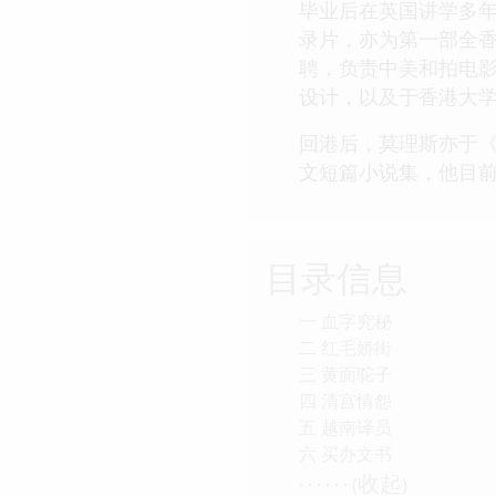
毕业后在英国讲学多年
录片，亦为第一部全香
聘，负责中美和拍电影
设计，以及于香港大
回港后，莫理斯亦于《
文短篇小说集，他目
目录信息
一 血字究秘
二 红毛娇街
三 黄面驼子
四 清宫情怨
五 越南译员
六 买办文书
收起
· · · · · · (
)