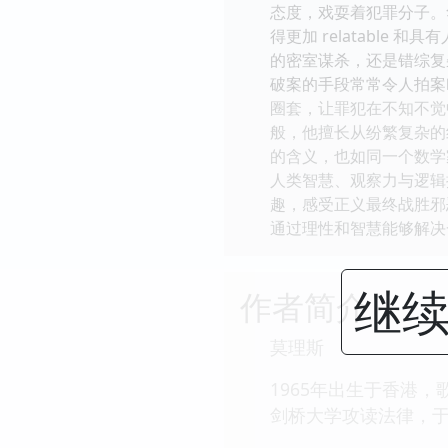
态度，戏耍着犯罪分子。
得更加 relatabl
的密室谋杀，还是错综复
破案的手段常常令人拍案
圈套，让罪犯在不知不觉
般，他擅长从纷繁复杂的
的含义，也如同一个数学
人类智慧、观察力与逻辑
趣，感受正义最终战胜邪
通过理性和智慧能够解决
继续
作者简介
莫理斯
1965年出生于香港
剑桥大学攻读法律，于