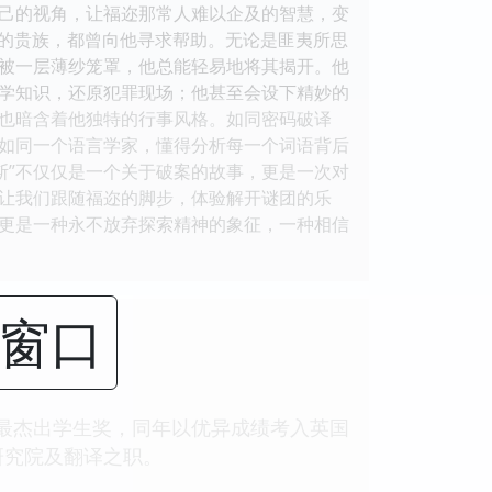
己的视角，让福迩那常人难以企及的智慧，变
到尊贵的贵族，都曾向他寻求帮助。无论是匪夷所思
被一层薄纱笼罩，他总能轻易地将其揭开。他
学知识，还原犯罪现场；他甚至会设下精妙的
，也暗含着他独特的行事风格。如同密码破译
如同一个语言学家，懂得分析每一个词语背后
斯”不仅仅是一个关于破案的故事，更是一次对
让我们跟随福迩的脚步，体验解开谜团的乐
更是一种永不放弃探索精神的象征，一种相信
闭窗口
度最杰出学生奖，同年以优异成绩考入英国
研究院及翻译之职。