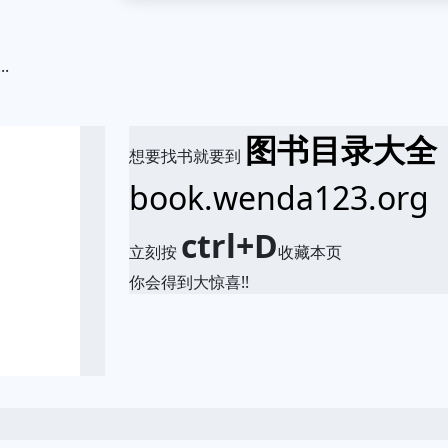
...
.
图书目录大全
想要找书就要到
book.wenda123.org
ctrl+D
立刻按
收藏本页
你会得到大惊喜!!