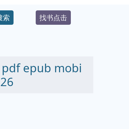
搜索
找书点击
f epub mobi
26