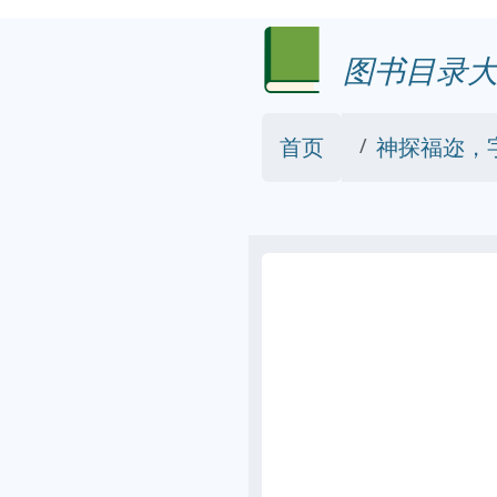
图书目录大
首页
神探福迩，