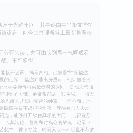
要活跃于光绪年间，其事迹由生平挚友华笙
渐被遗忘。如今由莫理斯博士重新整理校
既可分开来读，亦可由头到尾一气呵成看
盎然、不可多得。
能拨开迷雾，揭示真相。他便是“神探福迩”，
畏的侦探。 福迩并非出身显赫，他凭借着对
一个充满各种奇特实验器材的房间，是他思想驰
解谜案的关键。他常常能从一粒尘埃、一根发
他的思维方式如同精密的钟表，一丝不苟，环
是隐藏在最不起眼的角落，等待有心人去发
钥匙，能够打开锁住真相的大门。 与福迩形
医，以其沉稳、善良和对福迩的敬佩，记录下
苦想中，神情专注；时而又以一种玩世不恭的