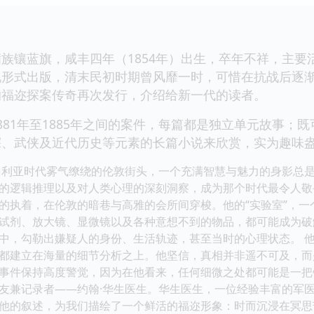
族镶蓝旗，咸丰四年（1854年）出生，卒年不祥，主
说形式出版，清末民初时期曾风靡一时，可惜在抗战后逐
的福迩探案传奇再次发行，介绍给新一代的读者。
881年至1885年之间的案件，每篇都是独立单元故事；
探、武侠及近代历史等元素的长篇小说来欣赏，实为趣味
多利亚时代雾气缭绕的伦敦街头，一个充满智慧与魅力的身影总是
的逻辑推理以及对人类心理的深刻洞察，成为那个时代最令人敬
的执着，在伦敦的暗巷与高雅的会所间穿梭。他的“实验室”，
试剂、放大镜、显微镜以及各种意想不到的物品，都可能成为破
中，勾勒出嫌疑人的身份、生活轨迹，甚至当时的心理状态。 
都建立在海量的细节分析之上。他坚信，真相并非遥不可及，而
事件保持高度警觉，因为在他看来，任何细微之处都可能是一把
友兼记录者——约翰·华生医生。华生医生，一位经验丰富的军
他的叙述，为我们描绘了一个鲜活的福迩形象：时而沉浸在冥思