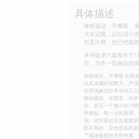
具体描述
神探福迩，字摩斯，满
大夫记载，以白话小
对及注释，把已绝版
本书收录六篇发生于1
完，当作一部融合侦
神探福迩，字摩斯 在维
以其卓越的观察力、严谨
犯罪现象的好奇与对正义
骋的疆场。在那里，化学
丝、甚至一个微小的习惯
环相扣。每一次的推理，
现。他对看似无关紧要的
影不离的，是他忠实的朋
了福迩破获的无数奇案。