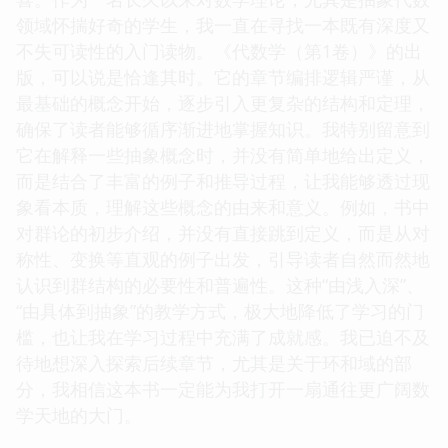
领域怀揣好奇的学生，我一直在寻找一本既有深度又
不失可读性的入门读物。《代数学（第1卷）》的出
版，可以说是恰逢其时。它的章节编排逻辑严谨，从
最基础的概念开始，逐步引入更复杂的结构和定理，
确保了读者能够循序渐进地掌握知识。我特别留意到
它在解释一些抽象概念时，并没有简单地给出定义，
而是结合了丰富的例子和推导过程，让我能够透过现
象看本质，理解这些概念的由来和意义。例如，书中
对群论的初步介绍，并没有直接跳到定义，而是从对
称性、变换等直观的例子出发，引导读者自然而然地
认识到群结构的必要性和普遍性。这种“由浅入深”、
“由具体到抽象”的教学方式，极大地降低了学习的门
槛，也让我在学习过程中充满了成就感。我已迫不及
待地想深入探索后续章节，尤其是关于环和域的部
分，我相信这本书一定能为我打开一扇通往更广阔数
学天地的大门。