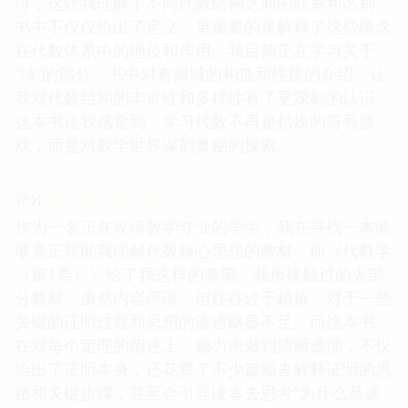
讨，这让我理解了不同代数结构之间的联系和区别。
书中不仅仅给出了定义，更重要的是解释了这些概念
在代数体系中的地位和作用。我目前正在学习关于
“域”的部分，书中对有限域的构造和性质的介绍，让
我对代数结构的丰富性和多样性有了更深刻的认识。
这本书让我感觉到，学习代数不再是枯燥的符号游
戏，而是对数学世界深刻奥秘的探索。
☆
☆
☆
☆
☆
评分
作为一名正在攻读数学专业的学生，我在寻找一本能
够真正帮助我理解代数核心思想的教材，而《代数学
（第1卷）》给了我这样的希望。我所接触过的大部
分教材，虽然内容严谨，但往往过于精炼，对于一些
关键的证明过程和思想的渗透略显不足。而这本书，
在对每个定理的阐述上，都力求做到清晰透彻，不仅
给出了证明本身，还花费了不少篇幅去解释证明的思
路和关键步骤，甚至会引导读者去思考“为什么是这