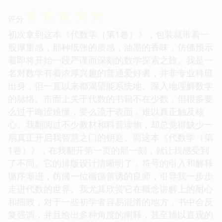
☆
☆
☆
☆
☆
评分
初次拿到这本《代数学（第1卷）》，包装就带着一
股厚重感，那种纸张的质感，油墨的香味，仿佛预示
着即将开始一段严谨而深刻的数学探索之旅。我是一
名对数学有着浓厚兴趣的普通爱好者，并非专业科班
出身，但一直以来都渴望能系统地、深入地理解数学
的脉络。市面上关于代数的书籍不在少数，但很多要
么过于晦涩难懂，要么流于表面，难以真正触及核
心。我翻阅过不少教材和科普读物，却总觉得缺少一
扇真正开启我智慧之门的钥匙。而这本《代数学（第
1卷）》，在我翻开第一页的那一刻，就让我感受到
了不同。它的排版设计清晰明了，符号的引入和解释
循序渐进，仿佛一位循循善诱的良师，引导我一步步
走进代数的世界。我尤其欣赏它在概念讲解上的耐心
和细致，对于一些初学者容易混淆的地方，书中会反
复强调，并且给出多种角度的阐释，甚至辅以直观的