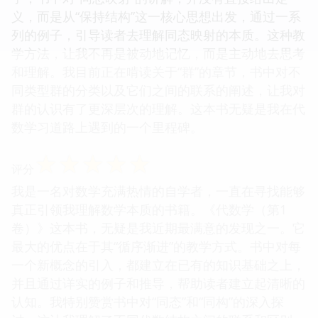
义，而是从“保持结构”这一核心思想出发，通过一系
列的例子，引导读者去理解同态映射的本质。这种教
学方法，让我不再是被动地记忆，而是主动地去思考
和理解。我目前正在啃读关于“群”的章节，书中对不
同类型群的分类以及它们之间的联系的阐述，让我对
群的认识有了更深层次的理解。这本书无疑是我在代
数学习道路上遇到的一个里程碑。
☆
☆
☆
☆
☆
评分
我是一名对数学充满热情的自学者，一直在寻找能够
真正引领我理解数学本质的书籍。《代数学（第1
卷）》这本书，无疑是我近期最满意的发现之一。它
最大的优点在于其“循序渐进”的教学方式。书中对每
一个新概念的引入，都建立在已有的知识基础之上，
并且通过详实的例子和推导，帮助读者建立起清晰的
认知。我特别赞赏书中对“同态”和“同构”的深入探