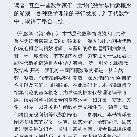
读者--甚至一些数学家们--觉得代数学是抽象概念
的游戏。各种数学理论的平行发展，到了代数学
中，取得了整合与统一。
《代数学（第1卷）》 本书是代数学领域的入门力作，
旨在为读者搭建坚实的理论基础，深入浅出地剖析代数
的核心概念与精妙逻辑。从基础的数集运算到抽象的
群、环、域理论，本书循序渐进，力求让每一位读者都
能在代数的奇妙世界中游刃有余。 第一部分：基础代
数结构 开篇，我们将一同回顾数系的演进，从自然
数、整数、有理数到实数和复数，深入理解它们各自的
性质以及它们之间的联系。在此基础上，本书将重点介
绍集合论的基本概念，为后续的抽象代数理论铺平道
路。读者将学习到集合的基本运算，如并集、交集、差
集、补集，以及关系与函数的定义和性质。 随后，我
们将目光投向初等代数的核心——多项式。本书将详细
阐述多项式的定义、运算、因式分解、余数定理、因式
定理等关键知识点。通过丰富的实例，读者将掌握多项
式方程的求解技巧，包括一元二次方程的求根公式、韦