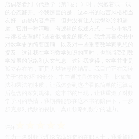
店偶然看到《代数学（第1卷）》时，我抱着试一试
的心态翻开。令我惊喜的是，这本书的语言风格相当
友好，虽然内容严谨，但并没有让人觉得冰冷和遥
远。它用一种清晰、有逻辑的叙述方式，一步步地引
导读者去理解那些看似抽象的概念。我尤其喜欢书中
对数学史的简要回顾，以及对一些重要数学家思想的
提及，这让我在学习数学知识的同时，也能感受到数
学发展的脉络和人文气息。这让我觉得，数学并非是
孤立存在的，而是人类智慧的结晶。我目前正在阅读
关于“整数环”的部分，书中通过具体的例子，比如加
法和乘法的性质，让我体会到这些看似简单的运算背
后蕴含的深刻规律。这本书的出现，让我重燃了对数
学学习的热情，我期待能够在这本书的陪伴下，一步
步克服对代数的畏惧，真正领略到数学的魅力。
☆
☆
☆
☆
☆
评分
作为一名对数学理论充满好奇的在职人士，我希望能