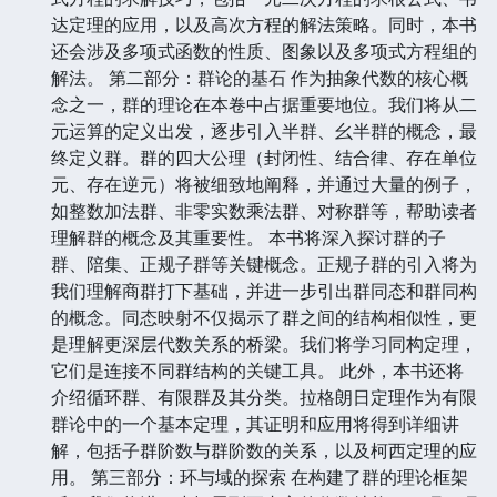
达定理的应用，以及高次方程的解法策略。同时，本书
还会涉及多项式函数的性质、图象以及多项式方程组的
解法。 第二部分：群论的基石 作为抽象代数的核心概
念之一，群的理论在本卷中占据重要地位。我们将从二
元运算的定义出发，逐步引入半群、幺半群的概念，最
终定义群。群的四大公理（封闭性、结合律、存在单位
元、存在逆元）将被细致地阐释，并通过大量的例子，
如整数加法群、非零实数乘法群、对称群等，帮助读者
理解群的概念及其重要性。 本书将深入探讨群的子
群、陪集、正规子群等关键概念。正规子群的引入将为
我们理解商群打下基础，并进一步引出群同态和群同构
的概念。同态映射不仅揭示了群之间的结构相似性，更
是理解更深层代数关系的桥梁。我们将学习同构定理，
它们是连接不同群结构的关键工具。 此外，本书还将
介绍循环群、有限群及其分类。拉格朗日定理作为有限
群论中的一个基本定理，其证明和应用将得到详细讲
解，包括子群阶数与群阶数的关系，以及柯西定理的应
用。 第三部分：环与域的探索 在构建了群的理论框架