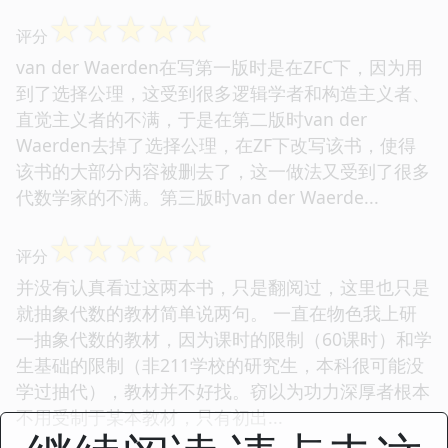
☆
☆
☆
☆
☆
评分
van der Waerden在写第一版时是在ZFC下，因为用
到了选择公理，这受到很多逻辑学者和构造主义者、
直觉主义者的不满，于是在第二版时van der
Waerden去掉了选择公理，在ZF下改写该书，使得
该书的大部分内容被删去了，这一做法又受到了很多
代数学家的不满。第三版时van der Waerde...
☆
☆
☆
☆
☆
评分
并没有认真看过这两本书，只是翻阅过，这里也只是
就抽象代数的教材简单说两句。 一直在物色我上研
一抽象代数的教材，因为课时的限制（60课时）和学
生基础的限制（非211学校的研究生，本科很可能没
学过抽代），教材并不好找。窃以为功力深厚者根本
不用受制于某本教材，只有初出...