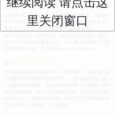
继续阅读 请点击这
☆
☆
☆
☆
☆
评分
里关闭窗口
van der Waerden在写第一版时是在ZFC下，因为用
到了选择公理，这受到很多逻辑学者和构造主义者、
直觉主义者的不满，于是在第二版时van der
Waerden去掉了选择公理，在ZF下改写该书，使得
该书的大部分内容被删去了，这一做法又受到了很多
代数学家的不满。第三版时van der Waerde...
☆
☆
☆
☆
☆
评分
并没有认真看过这两本书，只是翻阅过，这里也只是
就抽象代数的教材简单说两句。 一直在物色我上研
一抽象代数的教材，因为课时的限制（60课时）和学
生基础的限制（非211学校的研究生，本科很可能没
学过抽代），教材并不好找。窃以为功力深厚者根本
不用受制于某本教材，只有初出...