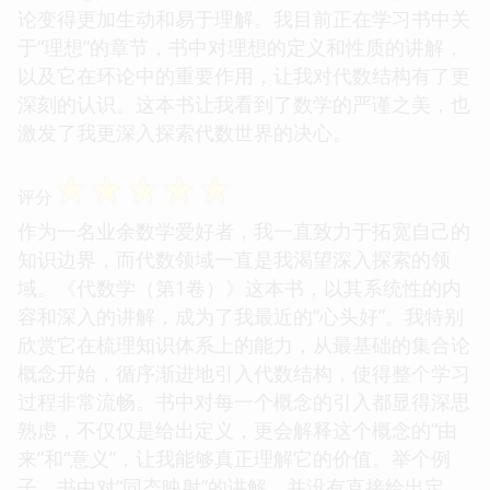
论变得更加生动和易于理解。我目前正在学习书中关
于“理想”的章节，书中对理想的定义和性质的讲解，
以及它在环论中的重要作用，让我对代数结构有了更
深刻的认识。这本书让我看到了数学的严谨之美，也
激发了我更深入探索代数世界的决心。
☆
☆
☆
☆
☆
评分
作为一名业余数学爱好者，我一直致力于拓宽自己的
知识边界，而代数领域一直是我渴望深入探索的领
域。《代数学（第1卷）》这本书，以其系统性的内
容和深入的讲解，成为了我最近的“心头好”。我特别
欣赏它在梳理知识体系上的能力，从最基础的集合论
概念开始，循序渐进地引入代数结构，使得整个学习
过程非常流畅。书中对每一个概念的引入都显得深思
熟虑，不仅仅是给出定义，更会解释这个概念的“由
来”和“意义”，让我能够真正理解它的价值。举个例
子，书中对“同态映射”的讲解，并没有直接给出定