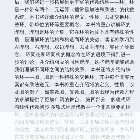
后，我们将进一步拓展到更丰富的代数结构——环。环
是一种带有两个二元运算（通常是加法和乘法）的代数
系统。本书将详细介绍环的定义、性质，以及交换环、
整环、带单位的环等重要概念。 本书将重点讲解环的
理想。理想是环的子集，它在环的运算下具有特殊的性
质，是理解环的结构和构造商环的关键。读者将学习到
左理想、右理想、双边理想，以及主理想、零化子等概
念。 环同态和环同构的概念将在环的语境下得到进一
步的讨论，并介绍相应的同构定理。这些定理能够帮助
我们理解不同环之间的结构关系。 本书还将介绍特殊
的环——域。域是一种特殊的交换环，其中每个非零元
素都有乘法逆元。本书将重点介绍域的定义、性质，以
及域的例子，如实数域、复数域。域的出现为代数方程
的求解提供了更加广阔的舞台。 第四部分：多项式环
与线性代数初步 多项式环是代数中一个非常重要的结
构，它将多项式的代数运算与环的理论相结合。本书将
介绍多项式环的定义、性质，以及多项式环上的理想和
整除性。读者将学习到多项式环上的除法算法，并利用
它来研究多项式的根和因式分解。 线性代数是代数学