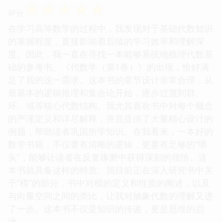
☆
☆
☆
☆
☆
评分
在学习高等数学的过程中，我发现对于基础代数知识
的掌握程度，直接影响着后续的学习效率和理解深
度。因此，我一直在寻找一本能够系统地梳理代数基
础的参考书。《代数学（第1卷）》的出现，恰好满
足了我的这一需求。这本书的章节设计非常合理，从
最基本的逻辑推理和集合论开始，逐步过渡到群、
环、域等核心代数结构。我尤其喜欢书中对每个概念
的严谨定义和详尽解释，并且提供了大量精心设计的
例题，帮助读者巩固所学知识。在我看来，一本好的
数学书籍，不仅要有清晰的逻辑，更要有足够的“嚼
头”，能够让读者在反复琢磨中获得深刻的领悟。这
本书就具备这样的特质。我目前正在深入研究书中关
于“模”的部分，书中对模的定义和性质的阐述，以及
与向量空间之间的类比，让我对抽象代数的理解又进
了一步。这本书不仅是知识的传递，更是思维的启
迪。