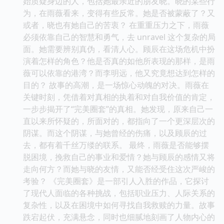
始质疑身边的人，包括她最亲近的朋友晓。晓的某些行
为，在雨薇看来，变得有些反常。她是否被蒙蔽了？又
或者，晓也有她自己的苦衷？ 在重重压力之下，雨薇
必须依靠自己的智慧和勇气，去 unravel 这个复杂的局
面。她需要辨别真伪，看清人心。顾辰在这场危机中扮
演着怎样的角色？他是否真的如他所表现的那样，是雨
薇可以依靠的港湾？而李明远，他又究竟想达到怎样的
目的？ 故事的高潮，是一场惊心动魄的对决。雨薇在
关键时刻，凭借着对真相的执着和对自我价值的肯定，
一步步揭开了“完美圈套”的真相。她发现，原来自己一
直以来所怀疑的，所面对的，都指向了一个更深层次的
阴谋。而这个阴谋，与她曾经的伤痛，以及顾辰的过
去，都有着千丝万缕的联系。 最终，雨薇是否能够摆
脱困境，挽救自己的事业和爱情？她与顾辰的感情又将
走向何方？而她与晓的友情，又能否经受住这次严峻的
考验？ 《完美圈套》是一部引人入胜的作品，它探讨
了现代人面临的各种挑战，包括职业压力、人际关系的
复杂性，以及在困境中如何寻找自我救赎的力量。故事
跌宕起伏，充满悬念，同时也细腻地刻画了人物内心的