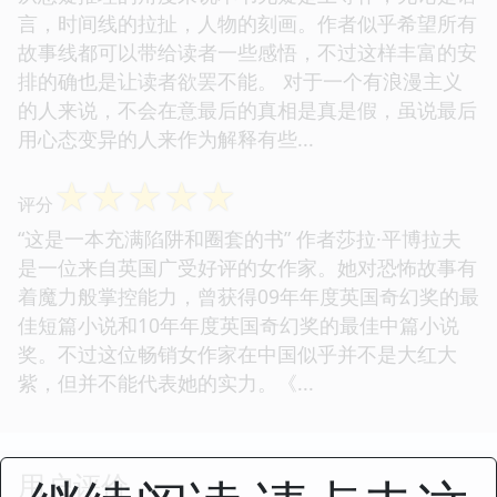
言，时间线的拉扯，人物的刻画。作者似乎希望所有
故事线都可以带给读者一些感悟，不过这样丰富的安
排的确也是让读者欲罢不能。 对于一个有浪漫主义
的人来说，不会在意最后的真相是真是假，虽说最后
用心态变异的人来作为解释有些...
☆
☆
☆
☆
☆
评分
“这是一本充满陷阱和圈套的书” 作者莎拉·平博拉夫
是一位来自英国广受好评的女作家。她对恐怖故事有
着魔力般掌控能力，曾获得09年年度英国奇幻奖的最
佳短篇小说和10年年度英国奇幻奖的最佳中篇小说
奖。不过这位畅销女作家在中国似乎并不是大红大
紫，但并不能代表她的实力。《...
用户评价