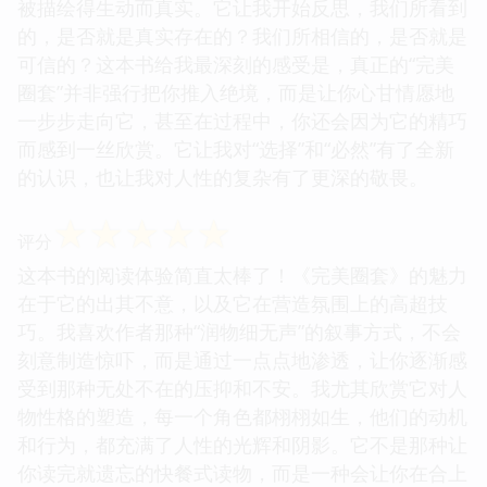
被描绘得生动而真实。它让我开始反思，我们所看到
的，是否就是真实存在的？我们所相信的，是否就是
可信的？这本书给我最深刻的感受是，真正的“完美
圈套”并非强行把你推入绝境，而是让你心甘情愿地
一步步走向它，甚至在过程中，你还会因为它的精巧
而感到一丝欣赏。它让我对“选择”和“必然”有了全新
的认识，也让我对人性的复杂有了更深的敬畏。
☆
☆
☆
☆
☆
评分
这本书的阅读体验简直太棒了！《完美圈套》的魅力
在于它的出其不意，以及它在营造氛围上的高超技
巧。我喜欢作者那种“润物细无声”的叙事方式，不会
刻意制造惊吓，而是通过一点点地渗透，让你逐渐感
受到那种无处不在的压抑和不安。我尤其欣赏它对人
物性格的塑造，每一个角色都栩栩如生，他们的动机
和行为，都充满了人性的光辉和阴影。它不是那种让
你读完就遗忘的快餐式读物，而是一种会让你在合上