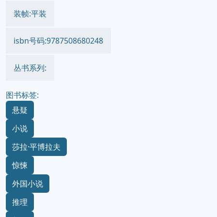
装帧:平装
isbn号码:9787508680248
丛书系列:
图书标签:
悬疑
小说
莎拉·平博拉夫
惊悚
外国小说
推理