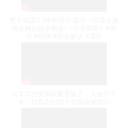
驚天陰謀!10年布局!到最后一秒還在無
限反轉的致命圈套!《完美圈套》#动
作 #惊悚 #影视解说 #電影
古龙式的美国探案悬疑片，人物并不
多，但真正的凶手却极难被猜到