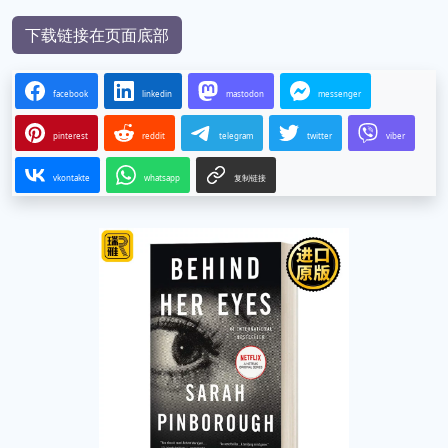
下载链接在页面底部
facebook
linkedin
mastodon
messenger
pinterest
reddit
telegram
twitter
viber
vkontakte
whatsapp
复制链接