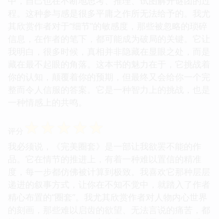
中，自己也在不断地思考、推理、试图解开谜团的过
程。这种参与感是很多平庸之作所无法给予的。我尤
其欣赏作者对于“细节”的敏感度，那些被忽略的琐碎
信息，在作者的笔下，都可能成为破局的关键。它让
我明白，很多时候，真相并非隐藏在显眼之处，而是
藏在最不起眼的角落。这本书的魅力在于，它挑战着
你的认知，颠覆着你的预期，但最终又会给你一个完
整而令人信服的答案。它是一种智力上的挑战，也是
一种情感上的共鸣。
☆
☆
☆
☆
☆
评分
我必须说，《完美圈套》是一部让我欲罢不能的作
品。它在情节的推进上，有着一种难以置信的精准
度，每一步都仿佛被计算到极致。我喜欢它那种层层
递进的叙事方式，让你在不知不觉中，就踏入了作者
精心布置的“圈套”。我尤其欣赏作者对人物内心世界
的刻画，那些难以启齿的欲望、无法言说的痛苦，都