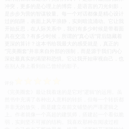
冲突，更多的是心理上的博弈，是语言的刀光剑影，
是步步为营的智谋较量。每一个对话都像是精心设计
过的陷阱，表面上风平浪静，实则暗流涌动。它让我
开始反思，在人际关系中，我们有多少时候是带着面
具在交流？有多少时候，所谓的“真心话”背后隐藏着
更深的算计？这本书给我最大的感受就是，真正的
“完美圈套”并非来自外部的强制，而是源于我们内心
深处最真实的渴望和恐惧。它让我开始审视自己，也
在别人身上看到自己曾经的影子。
☆
☆
☆
☆
☆
评分
《完美圈套》最让我着迷的是它对“逻辑”的运用。虽
然书中充满了各种出人意料的转折，但每一个转折都
并非无的放矢，而是建立在前文铺垫的严谨逻辑之
上。作者就像一个高超的建筑师，搭建起一个看似脆
弱，实则坚不可摧的结构。我喜欢那种在阅读过程