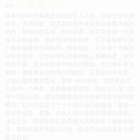
☆
☆
☆
☆
☆
评分
这本书的写作风格是如此的引人入胜，让我完全沉浸
其中，无法自拔。我尤其欣赏作者在营造氛围方面的
功力，那种时而压抑，时而诡谲，时而又带着一丝浪
漫主义的基调，都处理得恰到好处。它不是那种让你
一眼就能看穿结局的书，恰恰相反，它充满了大量的
误导和反转，让你在猜到真相的路上屡屡碰壁，但又
乐此不疲。我喜欢作者对角色的塑造，他们都不是完
美的，都有着各自的弱点和缺陷，正是这些不完美，
让他们显得更加真实，更加 relatable。我经常会代
入其中一个角色，去想象如果是我，我会怎么做？而
每一次的设想，都让我更加惊叹于作者对情节的驾驭
能力。它不仅仅是关于一个精心设计的骗局，更是一
场关于信任、背叛、以及人性中最复杂情感的探索。
读完之后，我感觉自己的思维方式都发生了微妙的改
变，看待问题不再那么片面，而是开始尝试从多个角
度去分析。