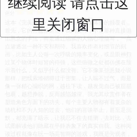
继续阅读 请点击这
☆
☆
☆
☆
☆
评分
里关闭窗口
这本《完美圈套》绝对是我近期阅读体验的颠覆者。
首先，它的开篇就抓住了我的眼球，不是那种直接抛
出悬念的手法，而是通过细腻的人物心理描写，一点
点渗透出一种不安和期待。我喜欢作者对细节的刻
画，比如主人公每一次呼吸的频率变化，或是眼神扫
过某个物体时短暂的停顿，这些细微之处都仿佛在预
示着什么，又似乎什么都没有。它不像某些悬疑小说
那样，把线索堆砌得过于密集，让人喘不过气，而是
像一张精心编织的网，越往下读，越发觉自己被层层
包裹，越想挣脱，反而越陷越深。我尤其欣赏作者在
塑造角色方面下的功夫，每个主要人物都有着复杂的
动机和不为人知的过去，他们的言谈举止，甚至是沉
默，都充满了暗示，让我忍不住去猜测，去对比，去
试图解读他们隐藏在平静表象下的真实自我。这种阅
读过程就像在玩一场高智商的游戏，我既是旁观者，