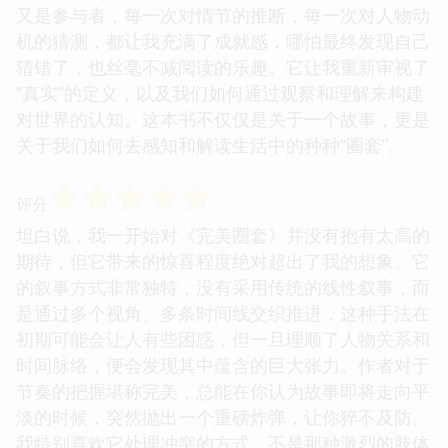
又是参与者，每一次对情节的推断，每一次对人物动
机的猜测，都让我充满了成就感，哪怕最终发现自己
猜错了，也丝毫不减阅读的乐趣。它让我重新审视了
“真实”的定义，以及我们如何通过观察和理解来构建
对世界的认知。这本书不仅仅是关于一个故事，更是
关于我们如何去感知和解读生活中的种种“圈套”。
☆
☆
☆
☆
☆
评分
坦白说，我一开始对《完美圈套》并没有抱有太高的
期待，但它带来的惊喜程度绝对超出了我的想象。它
的叙事方式非常独特，没有采用传统的线性叙事，而
是通过多个视角、多条时间线交织推进，这种手法在
初期可能会让人有些困惑，但一旦理顺了人物关系和
时间脉络，便会发现其中蕴含的巨大张力。作者对于
节奏的把握堪称完美，总能在你认为故事即将走向平
淡的时候，突然抛出一个重磅炸弹，让你猝不及防。
我特别喜欢它处理冲突的方式，不是那种激烈的肢体