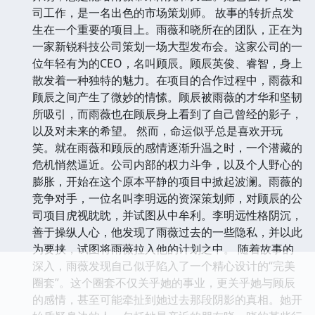
司工作，是一名出色的市场策划师。 故事的转折点发
生在一个重要的项目上。雨薇和晓所在的团队，正在为
一家新锐科技公司策划一场大型发布会。这家公司的一
位年轻有为的CEO，名叫顾辰。顾辰英俊、睿智，身上
散发着一种独特的魅力。在项目的合作过程中，雨薇和
顾辰之间产生了微妙的情愫。顾辰被雨薇的才华和坚韧
所吸引，而雨薇也在顾辰身上看到了自己曾经的影子，
以及对未来的希望。 然而，命运似乎总是喜欢开玩
笑。就在雨薇和顾辰的感情逐渐升温之时，一个潜藏的
危机悄然逼近。公司内部的权力斗争，以及个人野心的
膨胀，开始在这个原本平静的项目中掀起波澜。雨薇的
竞争对手，一位名叫李明远的资深策划师，对顾辰的公
司项目虎视眈眈，并试图从中牟利。李明远性格阴沉，
善于操纵人心，他发现了雨薇过去的一些隐私，并以此
为要挟，试图将雨薇拉入他的计划之中。 随着故事的
深入，雨薇发现自己似乎陷入了一个精心设计的“完美
圈套”。这个圈套不仅关乎她的事业，更关乎她与顾辰
的感情，甚至可能牵扯到她过去那段阴影的真相。她开