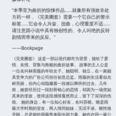
“本季至为曲折的惊悚作品……就像所有强效非处
方药一样，《完美圈套》需要一个它自己的警示
标签……它会令人兴奋、扭曲，心理重度不适……
请注意因小说中具有独创性的、令人叫绝的反转
剧情而带来的反应。”
——Bookpage
《完美圈套》 这是一部以现代都市为背景，描绘了爱
情、友情、背叛与救赎的曲折故事。 故事的主人公是
一位名叫林雨薇的年轻女子。她聪明、独立，在一家颇
具竞争力的广告公司担任创意总监。雨薇的生活看似光
鲜亮丽，但内心却隐藏着一段难以释怀的过去。几年
前，她曾经历过一段刻骨铭心的恋情，却因为一场突如
其来的变故，使得这段感情戛然而止，留下了深深的伤
痕。 她的身边，有一位知心好友，名叫苏晓。晓是雨
薇大学时期的室友，两人情同姐妹，无话不谈。晓性格
开朗，总是能给雨薇带来阳光和力量。她也在同一家公