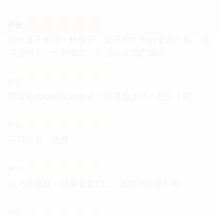
☆
☆
☆
☆
☆
评分
恐怖妻子的另一种展开，妻子对丈夫的变态占有，成
功运用了一个高概念，至少让人细思极恐
☆
☆
☆
☆
☆
评分
噗哈哈哈哈哈哈哈哈这个收尾也太让人想笑了吧
☆
☆
☆
☆
☆
评分
不同流俗，优秀
☆
☆
☆
☆
☆
评分
以为是嫌疑，结果是玄幻......这结局吐槽不能
☆
☆
☆
☆
☆
评分