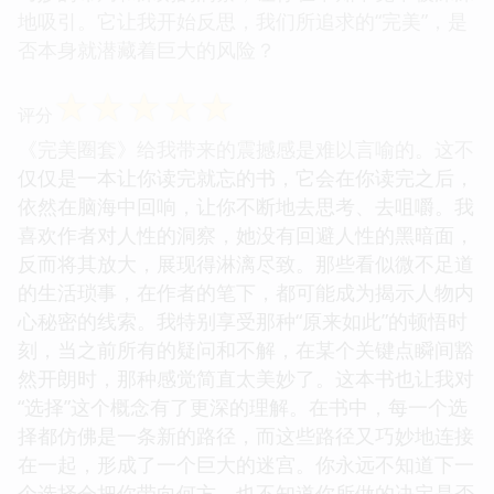
地吸引。它让我开始反思，我们所追求的“完美”，是
否本身就潜藏着巨大的风险？
☆
☆
☆
☆
☆
评分
《完美圈套》给我带来的震撼感是难以言喻的。这不
仅仅是一本让你读完就忘的书，它会在你读完之后，
依然在脑海中回响，让你不断地去思考、去咀嚼。我
喜欢作者对人性的洞察，她没有回避人性的黑暗面，
反而将其放大，展现得淋漓尽致。那些看似微不足道
的生活琐事，在作者的笔下，都可能成为揭示人物内
心秘密的线索。我特别享受那种“原来如此”的顿悟时
刻，当之前所有的疑问和不解，在某个关键点瞬间豁
然开朗时，那种感觉简直太美妙了。这本书也让我对
“选择”这个概念有了更深的理解。在书中，每一个选
择都仿佛是一条新的路径，而这些路径又巧妙地连接
在一起，形成了一个巨大的迷宫。你永远不知道下一
个选择会把你带向何方，也不知道你所做的决定是否