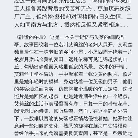
经过一段时间的米尔顿生活后，玛格丽特体味到
工人粗鲁暴躁背后的疾苦和无奈，更加厌恶纺织
厂厂主，但约翰·桑顿却对玛格丽特日久生情。二
人如同南方与北方，截然相反但又紧密相连……
《静谧的午后》 这是一本关于记忆与失落的细腻描
摹。故事围绕着一位名叫艾莉丝的老妇人展开。艾莉丝
独自居住在一栋老旧的乡间小屋，小屋四周环绕着一片
被岁月染成金黄的麦田，远处依稀可见连绵起伏的山
丘，勾勒出静谧而又略显孤寂的风景。 故事的开端，
艾莉丝正坐在窗边，手中摩挲着一张泛黄的照片。照片
里是她年轻时的模样，身边站着一位英俊的男子，他们
的笑容灿烂而真实，仿佛将那个温暖的午后定格。这张
照片是她回忆的起点，也是她近期生活中的一个锚点。
艾莉丝的生活节奏缓慢而有序，日复一日的种植花草、
阅读老旧的诗集、倾听鸟鸣。然而，在这平静的外表
下，一股难以言喻的失落感正悄然侵蚀着她。她开始注
意到一些细微的变化：熟悉的旋律在脑海中变得模糊，
曾经信手拈来的食谱需要反复查阅，甚至是一些亲近之