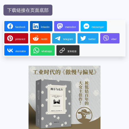
下载链接在页面底部
facebook
linkedin
mastodon
messenger
pinterest
reddit
telegram
twitter
viber
vkontakte
whatsapp
复制链接