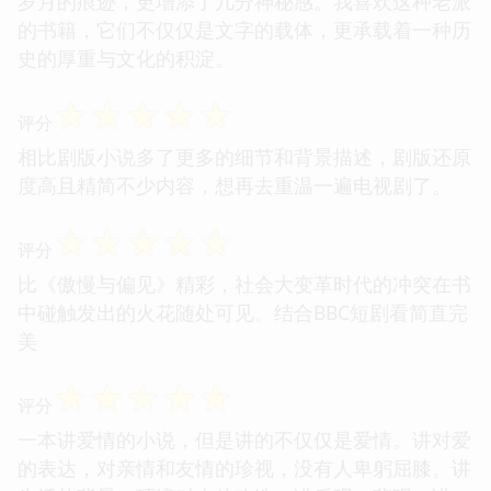
岁月的痕迹，更增添了几分神秘感。我喜欢这种老派
的书籍，它们不仅仅是文字的载体，更承载着一种历
史的厚重与文化的积淀。
☆
☆
☆
☆
☆
评分
相比剧版小说多了更多的细节和背景描述，剧版还原
度高且精简不少内容，想再去重温一遍电视剧了。
☆
☆
☆
☆
☆
评分
比《傲慢与偏见》精彩，社会大变革时代的冲突在书
中碰触发出的火花随处可见。结合BBC短剧看简直完
美
☆
☆
☆
☆
☆
评分
一本讲爱情的小说，但是讲的不仅仅是爱情。讲对爱
的表达，对亲情和友情的珍视，没有人卑躬屈膝。讲