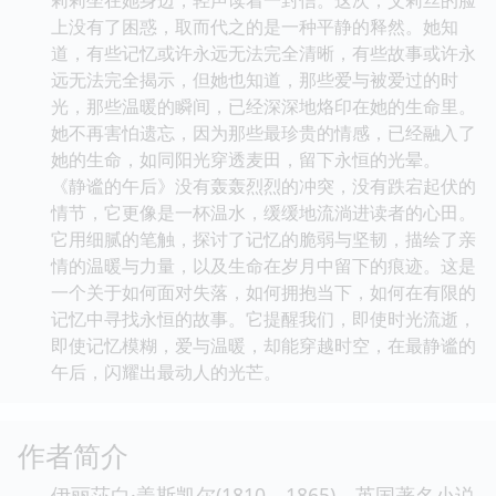
上没有了困惑，取而代之的是一种平静的释然。她知
道，有些记忆或许永远无法完全清晰，有些故事或许永
远无法完全揭示，但她也知道，那些爱与被爱过的时
光，那些温暖的瞬间，已经深深地烙印在她的生命里。
她不再害怕遗忘，因为那些最珍贵的情感，已经融入了
她的生命，如同阳光穿透麦田，留下永恒的光晕。
《静谧的午后》没有轰轰烈烈的冲突，没有跌宕起伏的
情节，它更像是一杯温水，缓缓地流淌进读者的心田。
它用细腻的笔触，探讨了记忆的脆弱与坚韧，描绘了亲
情的温暖与力量，以及生命在岁月中留下的痕迹。这是
一个关于如何面对失落，如何拥抱当下，如何在有限的
记忆中寻找永恒的故事。它提醒我们，即使时光流逝，
即使记忆模糊，爱与温暖，却能穿越时空，在最静谧的
午后，闪耀出最动人的光芒。
作者简介
伊丽莎白·盖斯凯尔(1810－1865)，英国著名小说