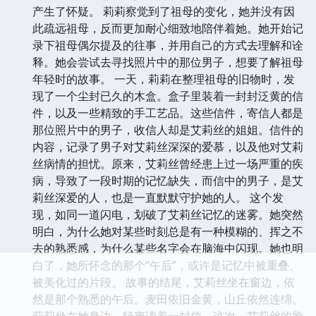
产生了怀疑。 莉莉察觉到了祖母的变化，她并没有因
此疏远祖母，反而更加耐心细致地陪伴着她。她开始记
录下祖母偶尔提及的往事，并用自己的方式去理解和诠
释。她会尝试去寻找照片中的那位男子，想要了解祖母
年轻时的故事。 一天，莉莉在整理祖母的旧物时，发
现了一个尘封已久的木盒。盒子里装着一封封泛黄的信
件，以及一些精致的手工艺品。这些信件，寄信人都是
那位照片中的男子，收信人却是艾莉丝的姐姐。信件的
内容，记录了男子对艾莉丝深深的爱慕，以及他对艾莉
丝病情的担忧。原来，艾莉丝曾经患上过一场严重的疾
病，导致了一段时期的记忆缺失，而信中的男子，是艾
莉丝深爱的人，也是一直默默守护她的人。 这个发
现，如同一道闪电，划破了艾莉丝记忆的迷雾。她突然
明白，为什么她对某些时刻总是有一种模糊的、挥之不
去的熟悉感，为什么某些名字会在脑海中闪现。她也明
白了，她所怀念的那个“午后”，或许是记忆中被重叠、
被美化过的片段。 故事的结尾，艾莉丝坐在窗边，依
然是那个熟悉的午后。麦田依旧金黄，山丘依然连绵。
莉莉坐在她身边，轻声读着一封信。这次，艾莉丝的脸