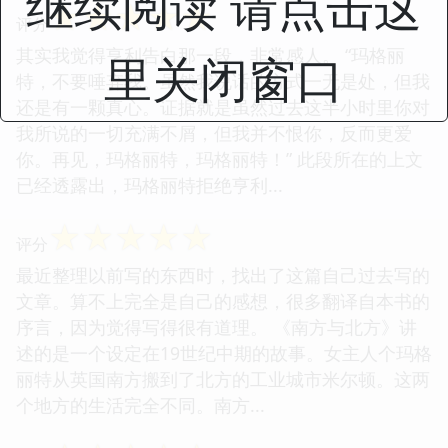
继续阅读 请点击这
☆
☆
☆
☆
☆
评分
其实我觉得亨利告白那一段，非常感人。 “玛格丽
里关闭窗口
特，不要唾弃我。虽然我说话的方式一无是处，但我
还是有一颗真心。证据就是虽然过去这半小时里你对
我所说的一切充满不屑，但我并不恨你，反而更爱
你。再见，玛格丽特，玛格丽特！” 此段所在的上文
已经透露出，玛格丽特拒绝亨利...
☆
☆
☆
☆
☆
评分
最近整理以前写的东西时，找出了这篇自己过去写的
文章。算不上完全是自己的感想，很多翻译自本书的
序言，因为觉得写得很有道理。 《南方与北方》讲
述的是一个设定在19世纪中期的故事。女主人个玛格
丽特从英国南方搬到了北方的工业城市米尔顿。这两
个地方的生活完全不同。南方...