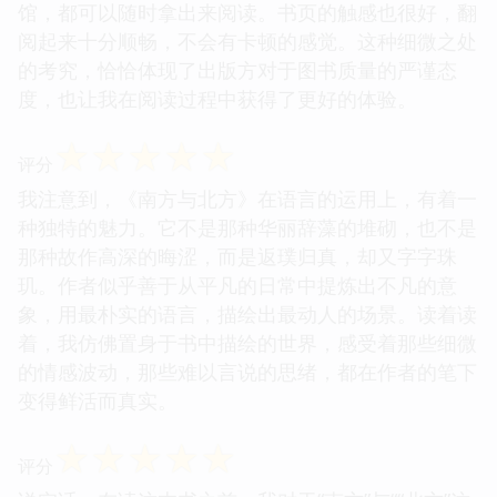
馆，都可以随时拿出来阅读。书页的触感也很好，翻
阅起来十分顺畅，不会有卡顿的感觉。这种细微之处
的考究，恰恰体现了出版方对于图书质量的严谨态
度，也让我在阅读过程中获得了更好的体验。
☆
☆
☆
☆
☆
评分
我注意到，《南方与北方》在语言的运用上，有着一
种独特的魅力。它不是那种华丽辞藻的堆砌，也不是
那种故作高深的晦涩，而是返璞归真，却又字字珠
玑。作者似乎善于从平凡的日常中提炼出不凡的意
象，用最朴实的语言，描绘出最动人的场景。读着读
着，我仿佛置身于书中描绘的世界，感受着那些细微
的情感波动，那些难以言说的思绪，都在作者的笔下
变得鲜活而真实。
☆
☆
☆
☆
☆
评分