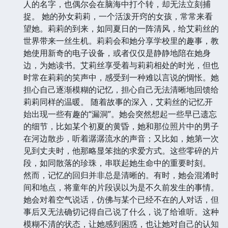
人的名字，也偶尔会在脑海中打个转，却无法立刻捕
捉。 她的孙女莉莉，一个活泼开窍的女孩，常常来看
望她。莉莉的到来，如同夏日的一阵清风，给艾莉丝的
世界带来一丝生机。莉莉会和她分享学校里的趣事，教
她使用新奇的电子设备，或者仅仅是静静地陪在她身
边，为她读书。艾莉丝享受着与莉莉相处的时光，但也
时常在莉莉的笑声中，感受到一种难以言说的惆怅。她
担心自己逐渐模糊的记忆，担心自己无法清晰地回馈给
莉莉同样的温暖。 随着故事的深入，艾莉丝的记忆开
始出现一些有趣的“漏洞”。她会突然想起一些早已遗忘
的细节，比如某个初夏的黄昏，她和那位照片中的男子
在河边散步，听着潺潺流水的声音；又比如，她第一次
见到丈夫时，他那略显笨拙的求爱方式。这些零碎的片
段，如同散落的珍珠，串联起她生命中的重要时刻。
然而，记忆的回归并非总是清晰的。有时，她会混淆时
间和地点，将童年的片段误以为是不久前发生的事情。
她会对着空气说话，仿佛与某个已经不在的人对话，但
事后又无法确切记得自己说了什么，说了给谁听。这种
模糊不清的状态，让她感到困惑，也让她对自己的认知