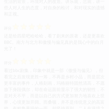
生活的背景，环境对人的改造。讲乐观，悲观，讲一
些人对人生的态度，对自身的检讨，和对现实的遗憾
和正视。
☆
☆
☆
☆
☆
评分
还是给四星吧哈哈哈，看了剧来的原著，还是更喜欢
BBC。南方与北方和傲慢与偏见真的是我心中的白月
光了！
☆
☆
☆
☆
☆
评分
看过bbc剧集，印象中就是一部《傲慢与偏见》，但
看完之后发现更胜一筹，不再是乡村小品，而是层次
更丰富的事件，人格刻画，玛格丽特固然清高，不愿
放下身段偶尔，却在命运面前显示了强大的韧性，不
是对天不平，而是以自己的方式更加努力地喜欢上世
界，心境更加开阔。而桑顿，并不是传统意义的高富
帅，有粗鲁暴躁的一面，却坚持原则，二人在逆境之