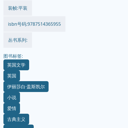
装帧:平装
isbn号码:9787514365955
丛书系列:
图书标签:
英国文学
英国
伊丽莎白·盖斯凯尔
小说
爱情
古典主义