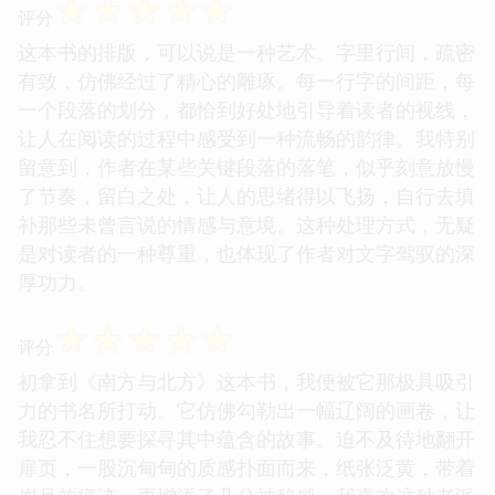
☆
☆
☆
☆
☆
评分
这本书的排版，可以说是一种艺术。字里行间，疏密
有致，仿佛经过了精心的雕琢。每一行字的间距，每
一个段落的划分，都恰到好处地引导着读者的视线，
让人在阅读的过程中感受到一种流畅的韵律。我特别
留意到，作者在某些关键段落的落笔，似乎刻意放慢
了节奏，留白之处，让人的思绪得以飞扬，自行去填
补那些未曾言说的情感与意境。这种处理方式，无疑
是对读者的一种尊重，也体现了作者对文字驾驭的深
厚功力。
☆
☆
☆
☆
☆
评分
初拿到《南方与北方》这本书，我便被它那极具吸引
力的书名所打动。它仿佛勾勒出一幅辽阔的画卷，让
我忍不住想要探寻其中蕴含的故事。迫不及待地翻开
扉页，一股沉甸甸的质感扑面而来，纸张泛黄，带着