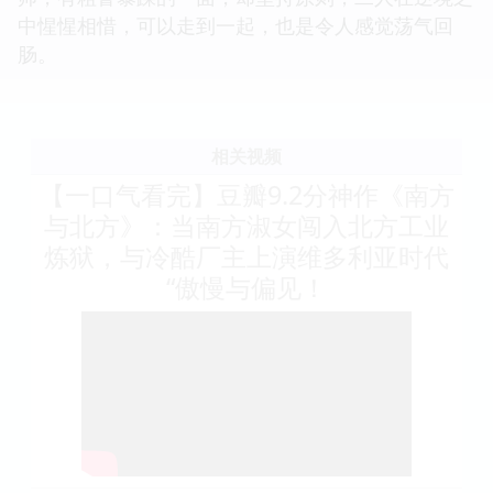
中惺惺相惜，可以走到一起，也是令人感觉荡气回
肠。
相关视频
【一口气看完】豆瓣9.2分神作《南方
与北方》：当南方淑女闯入北方工业
炼狱，与冷酷厂主上演维多利亚时代
“傲慢与偏见！