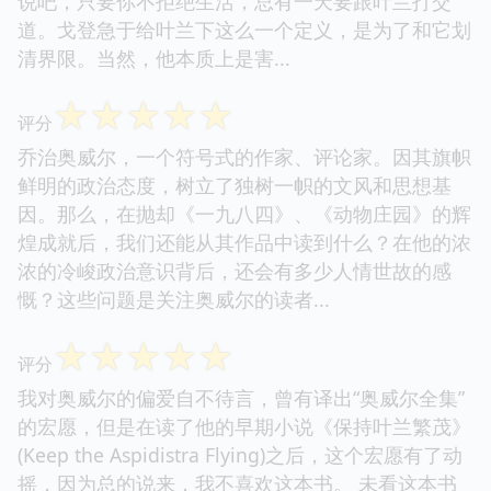
说吧，只要你不拒绝生活，总有一天要跟叶兰打交
道。戈登急于给叶兰下这么一个定义，是为了和它划
清界限。当然，他本质上是害...
☆
☆
☆
☆
☆
评分
乔治奥威尔，一个符号式的作家、评论家。因其旗帜
鲜明的政治态度，树立了独树一帜的文风和思想基
因。那么，在抛却《一九八四》、《动物庄园》的辉
煌成就后，我们还能从其作品中读到什么？在他的浓
浓的冷峻政治意识背后，还会有多少人情世故的感
慨？这些问题是关注奥威尔的读者...
☆
☆
☆
☆
☆
评分
我对奥威尔的偏爱自不待言，曾有译出“奥威尔全集”
的宏愿，但是在读了他的早期小说《保持叶兰繁茂》
(Keep the Aspidistra Flying)之后，这个宏愿有了动
摇，因为总的说来，我不喜欢这本书。 未看这本书