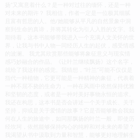
扬”又寓意着什么？是一种对过往的缅怀，还是一种
对未来的期许？ 我相信，作者一定是一位极其细腻
且富有哲思的人。他/她能够从平凡的自然景象中洞
察到生命的真谛，并将其转化为引人入胜的文字。我
期待着，这本书能够带我进入一个充满人文关怀的世
界，让我与书中人物一同经历人生的起伏，感受情感
的波澜。 我尤其欣赏那些能够将象征意义与现实情
感巧妙融合的作品。《让叶兰继续飘扬》这个名字，
就给了我这样的感觉。我猜想，“叶兰”可能不仅仅是
指代一种植物，它更可能是一种精神的象征，代表着
一种不屈不挠的生命力，一种在风雨中依然保持优雅
和坚韧的态度，或者是一种对美好事物永恒的追求。
我还在构思，这本书是否会讲述一个关于成长、关于
坚持，抑或是关于爱情的故事？它是否能够教会我如
何在人生的旅途中，如同那飘扬的叶兰一般，即使历
经坎坷，依然能够保持内心的纯粹和对未来的希望？
我渴望从书中汲取到力量和智慧，能够更好地理解生