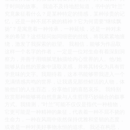
于时间的故事。 我迫不及待地想知道，书中的“叶兰”
究竟象征着什么？是某种特定的情感，某种珍贵的记
忆，还是一种不屈不挠的精神？它为何需要“继续飘
扬”？是寓意着一种传承，一种延续，还是一种对未
来的希望？这些疑问如同细密的丝线，将我紧紧地缠
绕，激发了我探索的欲望。 我相信，能够为作品取
这样一个名字的作者，一定是一位对生命有着深刻洞
察力，并善于用细腻笔触描绘内心世界的人。他/她
能够从自然的景象中汲取灵感，并将其转化为具有哲
学意味的文字。我期待着，这本书能够带我进入一个
充满情感共鸣的世界，让我遇见那些鲜活的人物，体
验他们的人生百态，分享他们的喜怒哀乐。 我特别
欣赏那种能够将自然意象与人生哲理巧妙融合的叙事
方式。我猜测，“叶兰”可能不仅仅是指代一种植物，
它更可能是一种精神的象征，代表着一种不屈不挠的
生命力，一种在风雨中依然保持优雅和坚韧的态度，
或者是一种对美好事物永恒的追求。 我还在构思，