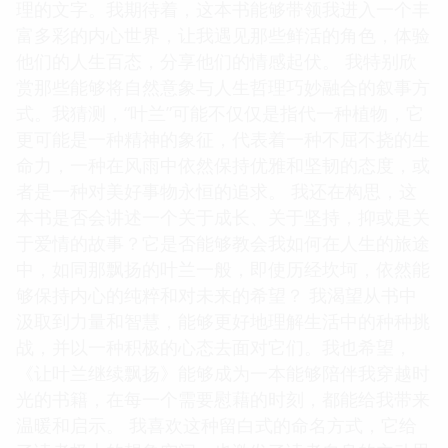
理的文字。我期待着，这本书能够带领我进入一个丰
富多彩的内心世界，让我遇见那些鲜活的角色，体验
他们的人生百态，分享他们的情感起伏。 我特别欣
赏那些能够将自然意象与人生哲理巧妙融合的叙事方
式。我猜测，“叶兰”可能不仅仅是指代一种植物，它
更可能是一种精神的象征，代表着一种不屈不挠的生
命力，一种在风雨中依然保持优雅和坚韧的态度，或
者是一种对美好事物永恒的追求。 我还在构思，这
本书是否会讲述一个关于成长、关于坚持，抑或是关
于爱情的故事？它是否能够教会我如何在人生的旅途
中，如同那飘扬的叶兰一般，即使历经坎坷，依然能
够保持内心的纯粹和对未来的希望？ 我渴望从书中
汲取到力量和智慧，能够更好地理解生活中的种种挑
战，并以一种积极的心态去面对它们。我也希望，
《让叶兰继续飘扬》能够成为一本能够陪伴我穿越时
光的书籍，在每一个需要慰藉的时刻，都能给我带来
温暖和启示。 我喜欢这种留白式的命名方式，它给