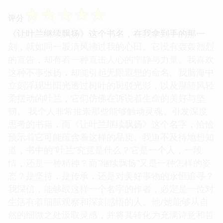
☆
☆
☆
☆
☆
评分
《让叶兰继续飘扬》这个书名，在我拿到手的那一
刻，就如同一股清风拂过我的心田。它没有轰轰烈烈
的宣告，却有着一种直击人心的宁静与力量。我喜欢
这种不事张扬，却能引起无限遐想的命名。我脑海中
立刻浮现出阳光透过树叶的斑驳光影，以及那随风轻
柔摆动的叶兰，它们仿佛在诉说着生命的美好与坚
韧。 我个人非常推崇那些能够触动灵魂、引发深度
思考的书籍，而《让叶兰继续飘扬》这个名字，恰恰
预示着它可能蕴含着这样的品质。我迫不及待地想知
道，书中的“叶兰”究竟是什么？它是一个人，一段
情，还是一种精神？而“继续飘扬”又是一种怎样的姿
态？是坚持，是传承，还是对美好事物的永恒追寻？
我深信，能够取这样一个名字的作者，必定是一位对
生活有着细腻观察和深刻感悟的人。他/她能够从自
然的细微之处汲取灵感，并将其转化为充满诗意和哲