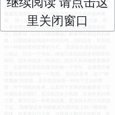
继续阅读 请点击这
神的象征，代表着某种不朽的情感，或是某种值得我
们珍藏和传承的美好品德？这种联想让我对书的内容
更加充满期待，仿佛它能够为我揭示生命的某种奥
里关闭窗口
秘。 我一直相信，文字拥有着改变世界的力量，而
一本优秀的书籍，则更能触动我们内心最柔软的部
分。我希望《让叶兰继续飘扬》能够带给我这样的体
验，让我能够在阅读中找到共鸣，找到启发，甚至找
到一种新的看待世界的方式。 我喜欢作者的这份匠
心独运，仅仅一个书名，便能引发我如此多的联想和
期待。这本身就是一种成功。我迫不及待地想要翻开
它，去探寻它背后所蕴含的每一个字句，去感受作者
想要传递给我的每一个情感。 我也在思考，这个“继
续飘扬”的意境，是否也意味着一种对于过去的尊
重，对于传统的传承，以及对于未来的积极展望？它
仿佛在告诉我们，无论经历多少风雨，生命的美好和
力量，都可以以一种更加优雅、更加持久的方式延续
下去。 我希望这本书能够成为我书架上的一颗璀璨
明珠，在未来的日子里，当我再次翻开它的时候，依