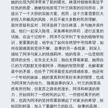
她的出现为阿泽带来了新的曙光。林溪对植物有着近乎
狂热的热爱，她敏锐地发现了叶兰病害的症结所在，并
提出了一个大胆的实验方案。然而，这个方案需要巨大
的投入和极高的风险，并且不被大多数村民所理解。
面对质疑和反对，阿泽选择了信任林溪，并与她并肩作
战。他们一起深入险境，采集稀有的草药，进行反复的
试验。在这个过程中，阿泽不仅学到了专业的植物学知
识，更重要的是，他学会了如何在绝望中寻找希望，如
何在困难面前坚持不懈。 故事的另一条线索，则深入
描绘了阿泽与家人的情感羁绊。他的母亲，一位坚韧而
慈祥的女性，在失去丈夫后，独自支撑着家庭。她用自
己的方式默默支持着阿泽，用她的智慧和爱，化解着家
庭中的矛盾，也给予了阿泽最坚实的情感依靠。他还有
一个年幼的妹妹，她的童真和对美好未来的憧憬，也成
为阿泽努力的动力。 随着故事的深入，叶兰的病害虽
然有所控制，但复苏之路依然漫长。阿泽和林溪的努
力，开始得到了一些村民的认可。一些曾经离开的村
民，也因为阿泽的坚持而重新燃起了对家乡的希望，纷
纷回到村落，加入了重建叶兰的队伍。 故事的高潮，