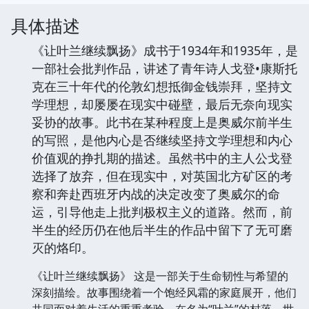
具体描述
《让叶兰继续飘扬》成书于1934年和1935年，是
一部社会批判作品，讲述了青年诗人戈登•康斯托
克在三十年代的伦敦幻想抵御金钱崇拜，坚持文
学理想，却屡屡在现实中碰壁，最后无奈向现实
妥协的故事。此书在某种程度上是奥威尔前半生
的写照，是他内心是否继续坚持文学理想和内心
价值观的挣扎期的描述。虽然书中的主人公戈登
选择了放弃，但在现实中，对英国北方矿区的考
察和奔赴西班牙内战的决定改变了奥威尔的命
运，引导他走上批判极权主义的道路。然而，前
半生的经历仍在他后半生的作品中留下了无可磨
灭的烙印。
《让叶兰继续飘扬》 这是一部关于生命韧性与希望的
深刻描绘。故事围绕着一个饱经风霜的家庭展开，他们
共同面对着生活的重重考验。在名为“叶兰”的村落，世