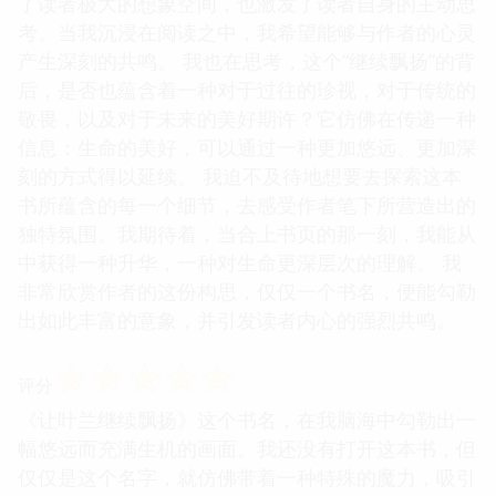
了读者极大的想象空间，也激发了读者自身的主动思
考。当我沉浸在阅读之中，我希望能够与作者的心灵
产生深刻的共鸣。 我也在思考，这个“继续飘扬”的背
后，是否也蕴含着一种对于过往的珍视，对于传统的
敬畏，以及对于未来的美好期许？它仿佛在传递一种
信息：生命的美好，可以通过一种更加悠远、更加深
刻的方式得以延续。 我迫不及待地想要去探索这本
书所蕴含的每一个细节，去感受作者笔下所营造出的
独特氛围。我期待着，当合上书页的那一刻，我能从
中获得一种升华，一种对生命更深层次的理解。 我
非常欣赏作者的这份构思，仅仅一个书名，便能勾勒
出如此丰富的意象，并引发读者内心的强烈共鸣。
☆
☆
☆
☆
☆
评分
《让叶兰继续飘扬》这个书名，在我脑海中勾勒出一
幅悠远而充满生机的画面。我还没有打开这本书，但
仅仅是这个名字，就仿佛带着一种特殊的魔力，吸引