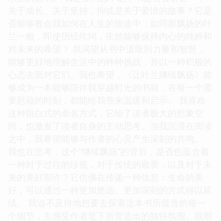
关于成长、关于坚持，抑或是关于爱情的故事？它是
否能够教会我如何在人生的旅途中，如同那飘扬的叶
兰一般，即使历经坎坷，依然能够保持内心的纯粹和
对未来的希望？ 我渴望从书中汲取到力量和智慧，
能够更好地理解生活中的种种挑战，并以一种积极的
心态去面对它们。我也希望，《让叶兰继续飘扬》能
够成为一本能够陪伴我穿越时光的书籍，在每一个需
要慰藉的时刻，都能给我带来温暖和启示。 我喜欢
这种留白式的命名方式，它给了读者极大的想象空
间，也激发了读者自身的主动思考。当我沉浸在阅读
之中，我希望能够与作者的心灵产生深刻的共鸣。
我也在思考，这个“继续飘扬”的背后，是否也蕴含着
一种对于过往的珍视，对于传统的敬畏，以及对于未
来的美好期许？它仿佛在传递一种信息：生命的美
好，可以通过一种更加悠远、更加深刻的方式得以延
续。 我迫不及待地想要去探索这本书所蕴含的每一
个细节，去感受作者笔下所营造出的独特氛围。我期