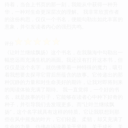
待着，当合上书页的那一刻，我能从中获得一种升
华，一种对生命更深层次的理解。 我非常欣赏作者
的这份构思，仅仅一个书名，便能勾勒出如此丰富的
意象，并引发读者内心的强烈共鸣。
☆
☆
☆
☆
☆
评分
《让叶兰继续飘扬》这个书名，在我脑海中勾勒出一
幅悠远而充满生机的画面。我还没有打开这本书，但
仅仅是这个名字，就仿佛带着一种特殊的魔力，吸引
着我想要去探寻它背后所蕴含的故事。它传递出的那
种沉静的力量和对生命美好的期许，让我对即将到来
的阅读体验充满了期待。 我一直觉得，一个好的书
名，就是故事的引子，它能够在读者心中种下好奇的
种子，并引导我们去发现更多。而“让叶兰继续飘
扬”，这个名字就具有这样的特质。它让我联想到那
些在风中摇曳的叶片，它们轻盈、柔韧，却又充满了
生命的力量，仿佛在诉说着关于坚持、关于成长、关