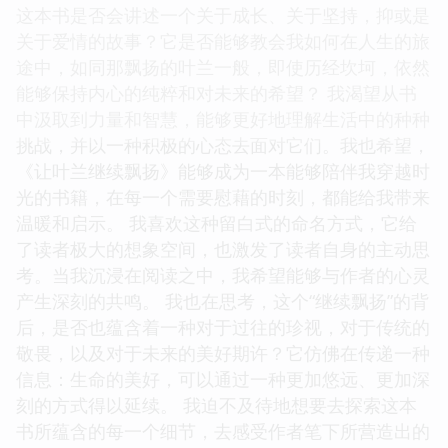
这本书是否会讲述一个关于成长、关于坚持，抑或是
关于爱情的故事？它是否能够教会我如何在人生的旅
途中，如同那飘扬的叶兰一般，即使历经坎坷，依然
能够保持内心的纯粹和对未来的希望？ 我渴望从书
中汲取到力量和智慧，能够更好地理解生活中的种种
挑战，并以一种积极的心态去面对它们。我也希望，
《让叶兰继续飘扬》能够成为一本能够陪伴我穿越时
光的书籍，在每一个需要慰藉的时刻，都能给我带来
温暖和启示。 我喜欢这种留白式的命名方式，它给
了读者极大的想象空间，也激发了读者自身的主动思
考。当我沉浸在阅读之中，我希望能够与作者的心灵
产生深刻的共鸣。 我也在思考，这个“继续飘扬”的背
后，是否也蕴含着一种对于过往的珍视，对于传统的
敬畏，以及对于未来的美好期许？它仿佛在传递一种
信息：生命的美好，可以通过一种更加悠远、更加深
刻的方式得以延续。 我迫不及待地想要去探索这本
书所蕴含的每一个细节，去感受作者笔下所营造出的