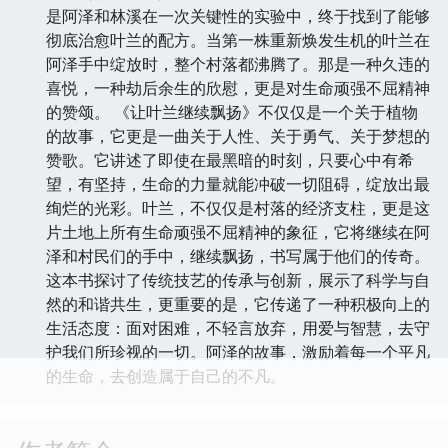
是阿泽和林溪在一次关键性的实验中，终于找到了能够
彻底治愈叶兰的配方。当第一株重新焕发生机的叶兰在
阿泽手中绽放时，整个村落都沸腾了。那是一种久违的
喜悦，一种劫后余生的欣慰，更是对生命顽强不屈精神
的赞颂。 《让叶兰继续飘扬》不仅仅是一个关于植物
的故事，它更是一曲关于人性、关于勇气、关于梦想的
赞歌。它讲述了即使在最黑暗的时刻，只要心中有希
望，有坚持，生命的力量就能冲破一切阻碍，绽放出最
绚烂的光彩。叶兰，不仅仅是村落的经济支柱，更是这
片土地上所有生命顽强不屈精神的象征，它将继续在阿
泽和村民们的手中，继续飘扬，书写属于他们的传奇。
这本书探讨了传统技艺的传承与创新，展示了科学与自
然的和谐共生，更重要的是，它传递了一种积极向上的
生活态度：面对困难，不轻言放弃，用爱与智慧，去守
护我们所珍视的一切。阿泽的故事，激励着每一个平凡
的生命，去创造属于自己的不凡。