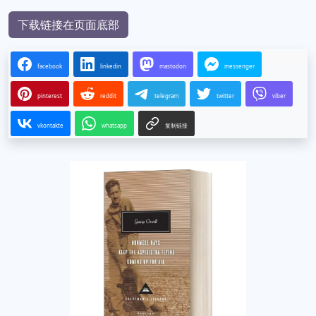
下载链接在页面底部
facebook
linkedin
mastodon
messenger
pinterest
reddit
telegram
twitter
viber
vkontakte
whatsapp
复制链接