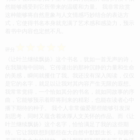
然能够感受到它所带来的温暖和力量。 我非常欣赏
这种能够将自然意象与人文情感巧妙结合的表达方
式，它使得书名本身就充满了艺术感和感染力，预示
着书中内容也定然不凡。
☆
☆
☆
☆
☆
评分
《让叶兰继续飘扬》这个书名，犹如一首无声的诗，
在我脑海中回响。它传递出的那种沉静的力量和生命
的美感，瞬间就攫住了我。我还没有深入阅读，仅仅
是它的名字，就足以让我对其内容产生无限的遐想。
我常常觉得，一个恰如其分的书名，就如同故事的序
曲，它能够预示着即将到来的精彩，也能在读者心中
播下期待的种子。 我个人非常偏爱那些能够引发深
刻思考，同时又蕴含着浓厚人文关怀的作品。而《让
叶兰继续飘扬》这个名字，恰恰满足了我的这些期
待。它让我联想到那些在大自然中默默生长，却拥有