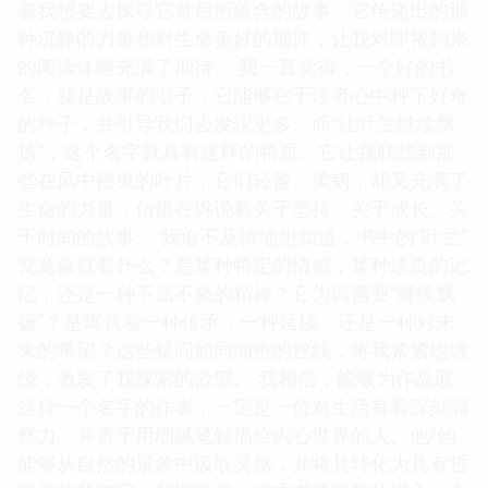
着我想要去探寻它背后所蕴含的故事。它传递出的那
种沉静的力量和对生命美好的期许，让我对即将到来
的阅读体验充满了期待。 我一直觉得，一个好的书
名，就是故事的引子，它能够在于读者心中种下好奇
的种子，并引导我们去发现更多。而“让叶兰继续飘
扬”，这个名字就具有这样的特质。它让我联想到那
些在风中摇曳的叶片，它们轻盈、柔韧，却又充满了
生命的力量，仿佛在诉说着关于坚持、关于成长、关
于时间的故事。 我迫不及待地想知道，书中的“叶兰”
究竟象征着什么？是某种特定的情感，某种珍贵的记
忆，还是一种不屈不挠的精神？它为何需要“继续飘
扬”？是寓意着一种传承，一种延续，还是一种对未
来的希望？这些疑问如同细密的丝线，将我紧紧地缠
绕，激发了我探索的欲望。 我相信，能够为作品取
这样一个名字的作者，一定是一位对生活有着深刻洞
察力，并善于用细腻笔触描绘内心世界的人。他/她
能够从自然的景象中汲取灵感，并将其转化为具有哲