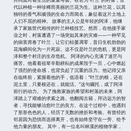
代以种植一种珍稀而美丽的兰花为生。这种兰花，以其
独特的香气和顽强的生命力而闻名，象征着这片土地上
人们不屈的精神。 故事的主人公是年轻的阿泽，他继
承了家族世代相传的叶兰种植技艺。然而，在他接手家
业之时，村落遭遇了一场突如其来的灾难——一种罕见
的病害席卷了叶兰，让它们枯萎凋零，昔日生机勃勃的
花海瞬间化为一片死寂。这不仅是叶兰的危机，更是阿
泽和整个村庄的生存危机。 阿泽的内心充满了迷茫与
痛苦。他看着祖辈辛勤耕耘的成果毁于一旦，心中燃起
了强烈的使命感，也背负起了沉重的压力。他记得父亲
在临终前，紧握着他的手，低语着：“叶兰的根，还在
泥土里，只要根还在，就能活。”这句嘱托，成了阿泽
前行的动力。 为了挽救家族的希望和村落的未来，阿
泽踏上了艰难的求索之路。他翻阅古籍，拜访远方的智
者，寻找能够治愈叶兰的良方。在这个过程中，他遇到
了形形色色的人，经历了无数的挫折和考验。有曾经的
邻居因为恐惧而选择离开，也有始终坚守在一旁、给予
他力量的朋友。 其中，有一位名叫林溪的植物学家，