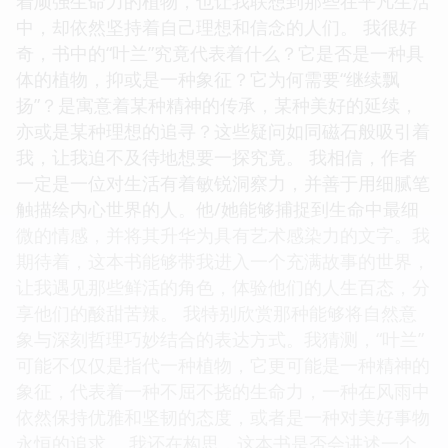
着顽强生命力的植物，也让我联想到那些在平凡生活
中，却依然坚持着自己理想和信念的人们。 我很好
奇，书中的“叶兰”究竟代表着什么？它是否是一种具
体的植物，抑或是一种象征？它为何需要“继续飘
扬”？是寓意着某种精神的传承，某种美好的延续，
亦或是某种理想的追寻？这些疑问如同磁石般吸引着
我，让我迫不及待地想要一探究竟。 我相信，作者
一定是一位对生活有着敏锐洞察力，并善于用细腻笔
触描绘内心世界的人。他/她能够捕捉到生命中最细
微的情感，并将其升华为具有艺术感染力的文字。我
期待着，这本书能够带我进入一个充满故事的世界，
让我遇见那些鲜活的角色，体验他们的人生百态，分
享他们的酸甜苦辣。 我特别欣赏那种能够将自然意
象与深刻哲理巧妙结合的表达方式。我猜测，“叶兰”
可能不仅仅是指代一种植物，它更可能是一种精神的
象征，代表着一种不屈不挠的生命力，一种在风雨中
依然保持优雅和坚韧的态度，或者是一种对美好事物
永恒的追求。 我还在构思，这本书是否会讲述一个