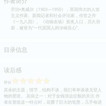
作者简介
乔治•奥威尔（1903—1950），英国伟大的人道
主义作家、新闻记者和社会评论家，传世之作
《一九八四》、《动物农场》脍炙人口，历久弥
新，被誉为“一代英国人的冷峻良心”。
目录信息
读后感
☆
☆
☆
☆
☆
评分
其余的主题，情节，结构不谈，我们单单谈谈戈登人
物的塑造。 其病之一：对于金钱强迫症般的关注 作
者在塑造这一特点时，花费了巨大的笔墨，几乎每进