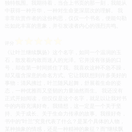
独特氛围。我期待着，当合上书页的那一刻，我能从
中获得一种升华，一种对生命更深层次的理解。 我
非常欣赏作者的这份构思，仅仅一个书名，便能勾勒
出如此丰富的意象，并引发读者内心的强烈共鸣。
☆
☆
☆
☆
☆
评分
《让叶兰继续飘扬》这个名字，如同一个温润的玉
石，散发着内敛而迷人的光泽。它并没有张扬的口
号，却在第一时间抓住了我。我喜欢这种不急不躁，
却又蕴含深意的命名方式。它让我联想到许多美好的
事物：清风拂过，叶兰随风起舞，舒展着生命的姿
态，一种优雅而又坚韧的力量油然而生。 我还没有
正式开始阅读，但仅仅是这个名字，就足以让我对书
中的内容充满好奇。我猜想，这一定是一个关于坚
持、关于成长、关于生命力传承的故事。我很好奇，
书中的“叶兰”究竟代表了什么？是某个具体的人物，
某种抽象的情感，还是一种精神的象征？而“继续飘