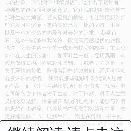
尽的想象。而“让叶兰继续飘扬”，这个名字就带有一
种强烈的画面感和象征意义。它让我联想到自然界中
那种生命力顽强、随风摇曳的植物，也让我联想到那
些在岁月中沉淀下来的美好品质，比如坚持、不屈、
以及一种对生命的热爱和对美好的追求。 我期待
着，这本书能够带我体验一段充满情感起伏的旅程。
也许，它会讲述一个关于成长与蜕变的故事，主人公
如何在人生的旅途中，如同叶兰一般，经历风雨，却
依然保持着内心的纯粹和坚韧。又或者，它会是一部
关于爱情的赞歌，歌颂着那些超越时间、经历考验却
愈发浓烈的感情。 我喜欢那些能够引发我深入思考
的作品。而《让叶兰继续飘扬》这个书名，就预示着
它可能包含了作者对于生命、对于情感、对于人生意
义的深刻见解。我希望在阅读的过程中，能够与作者
的思想产生碰撞，能够从书中汲取到智慧和力量，去
更好地理解自己，理解生活。 我也在猜测，书中的
“叶兰”是否不仅仅是一种植物，它是否可能是一种精