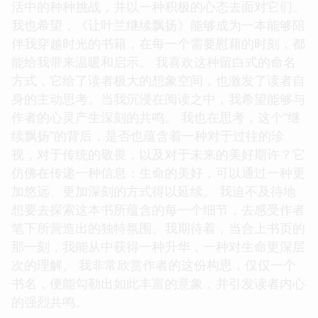
活中的种种挑战，并以一种积极的心态去面对它们。
我也希望，《让叶兰继续飘扬》能够成为一本能够陪
伴我穿越时光的书籍，在每一个需要慰藉的时刻，都
能给我带来温暖和启示。 我喜欢这种留白式的命名
方式，它给了读者极大的想象空间，也激发了读者自
身的主动思考。当我沉浸在阅读之中，我希望能够与
作者的心灵产生深刻的共鸣。 我也在思考，这个“继
续飘扬”的背后，是否也蕴含着一种对于过往的珍
视，对于传统的敬畏，以及对于未来的美好期许？它
仿佛在传递一种信息：生命的美好，可以通过一种更
加悠远、更加深刻的方式得以延续。 我迫不及待地
想要去探索这本书所蕴含的每一个细节，去感受作者
笔下所营造出的独特氛围。我期待着，当合上书页的
那一刻，我能从中获得一种升华，一种对生命更深层
次的理解。 我非常欣赏作者的这份构思，仅仅一个
书名，便能勾勒出如此丰富的意象，并引发读者内心
的强烈共鸣。