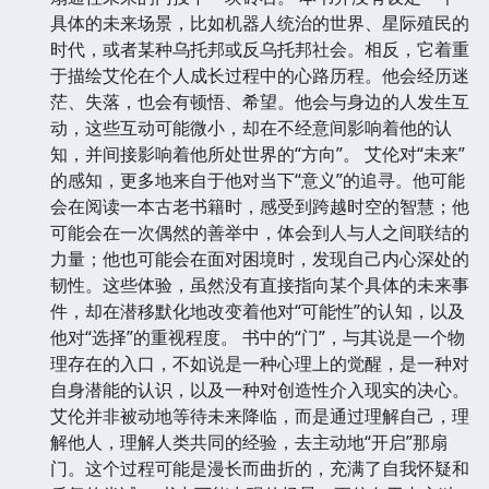
具体的未来场景，比如机器人统治的世界、星际殖民的
时代，或者某种乌托邦或反乌托邦社会。相反，它着重
于描绘艾伦在个人成长过程中的心路历程。他会经历迷
茫、失落，也会有顿悟、希望。他会与身边的人发生互
动，这些互动可能微小，却在不经意间影响着他的认
知，并间接影响着他所处世界的“方向”。 艾伦对“未来”
的感知，更多地来自于他对当下“意义”的追寻。他可能
会在阅读一本古老书籍时，感受到跨越时空的智慧；他
可能会在一次偶然的善举中，体会到人与人之间联结的
力量；他也可能会在面对困境时，发现自己内心深处的
韧性。这些体验，虽然没有直接指向某个具体的未来事
件，却在潜移默化地改变着他对“可能性”的认知，以及
他对“选择”的重视程度。 书中的“门”，与其说是一个物
理存在的入口，不如说是一种心理上的觉醒，是一种对
自身潜能的认识，以及一种对创造性介入现实的决心。
艾伦并非被动地等待未来降临，而是通过理解自己，理
解他人，理解人类共同的经验，去主动地“开启”那扇
门。这个过程可能是漫长而曲折的，充满了自我怀疑和