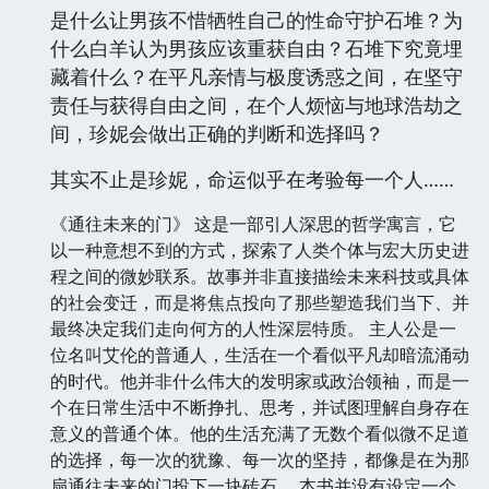
是什么让男孩不惜牺牲自己的性命守护石堆？为
什么白羊认为男孩应该重获自由？石堆下究竟埋
藏着什么？在平凡亲情与极度诱惑之间，在坚守
责任与获得自由之间，在个人烦恼与地球浩劫之
间，珍妮会做出正确的判断和选择吗？
其实不止是珍妮，命运似乎在考验每一个人……
《通往未来的门》 这是一部引人深思的哲学寓言，它
以一种意想不到的方式，探索了人类个体与宏大历史进
程之间的微妙联系。故事并非直接描绘未来科技或具体
的社会变迁，而是将焦点投向了那些塑造我们当下、并
最终决定我们走向何方的人性深层特质。 主人公是一
位名叫艾伦的普通人，生活在一个看似平凡却暗流涌动
的时代。他并非什么伟大的发明家或政治领袖，而是一
个在日常生活中不断挣扎、思考，并试图理解自身存在
意义的普通个体。他的生活充满了无数个看似微不足道
的选择，每一次的犹豫、每一次的坚持，都像是在为那
扇通往未来的门投下一块砖石。 本书并没有设定一个