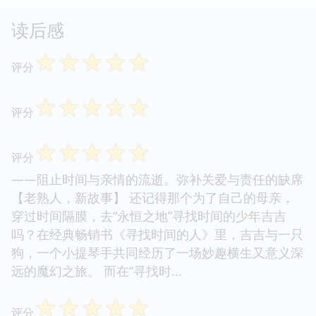
读后感
☆
☆
☆
☆
☆
评分
☆
☆
☆
☆
☆
评分
☆
☆
☆
☆
☆
评分
——阻止时间与亲情的流逝。弥补关爱与责任的缺席
【老熟人，新故事】 还记得那个为了自己的母亲，
穿过时间隔膜，去“永恒之地”寻找时间的少年吉吉
吗？在经典畅销书《寻找时间的人》里，吉吉与一只
狗，一个小提琴手共同经历了一场妙趣横生又意义深
远的魔幻之旅。 而在“寻找时...
☆
☆
☆
☆
☆
评分