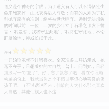
道义是个神奇的字眼，为了道义有人可以不惜牺牲生
命来维忘掉，由此获得后人尊敬；而有的人则为了私
利抛弃应有的准则，终将被世代唾弃。远到无法想象
的时间以前，一位十二岁的少年立于石塔之顶发下誓
言：“我发誓，我将守卫此地”，“我将驻守此地，不论
肝脑涂地，抑或长眠于此...
☆
☆
☆
☆
☆
评分
一开始珍妮就不讨我喜欢。全家准备去拜访亲戚，她
毫不在乎，只想着她的大自然，普卡。问到她，只轻
描淡写一句“忘了”。好，忘了就忘了吧，看在你照顾
幼弟的份上，我就当你是个不谙世事但心地善良的傻
孩子吧。（不过话说回来，仙族的人为什么那么喜欢
大自然，其他仙族人也不这...