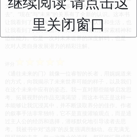
继续阅读 请点击这
为主人公的经历增添了许多奇幻色彩，也让我对“过
去”、“现在”与“未来”的关系有了全新的认识。这本书
里关闭窗口
让我看到了科技发展如何重塑我们的认知和生活，也
让我看到了人类在面对未知时所展现出的探索精神和
适应能力。它是一次对未来世界的深度解码，也是一
次对人类自身发展潜力的精彩注解。
☆
☆
☆
☆
☆
评分
《通往未来的门》就像一位睿智的长者，用娓娓道来
的方式，向我揭示了未来世界可能的样子，以及我们
在这个未来中应有的姿态。我一直对那些能够启发思
考、拓展视野的作品充满渴望，而这本书正是这样一
本能够让我沉浸其中，并不断汲取养分的佳作。作者
的叙事手法非常独特，它不是直接灌输观点，而是通
过主人公的经历和选择，潜移默化地引导读者去思
考。我被书中对“选择”的反复强调所触动。在充满无
限可能的未来，每一次微小的选择，都可能汇聚成影