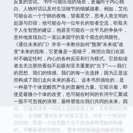
反复的尝试。 书中可能出现的场景，更偏向于内心独
白、人物对话以及对生活细节的细腻描摹。例如，艾伦
可能会在一个宁静的夜晚，望着星空，思考人类文明的
起源与归宿；他可能会与一位年长的智者交流，听取关
于人生智慧的建议；他甚至可能在一次平凡的争执中，
意外地发现自己一直以来固守的某个观念的局限性。
《通往未来的门》并非一本教你如何“预测”未来或“改
变”未来的指南，它更像是一面镜子，映照出我们在面
对不确定性时，内心的各种反应和行为模式。它鼓励读
者去关注那些看似不起眼却至关重要的“当下”——我们
的思想、我们的情感、我们的每一次选择，因为正是这
些构成了我们走向未来的基石。 这本书所描绘的，是
一种基于个体觉醒而产生的普遍性力量。它暗示着，即
使是最微小个体的改变，也可能在时间的长河中汇聚成
一股不可忽视的浪潮，最终塑造出我们共同的未来。因
此，它邀请读者一同踏上这段探索之旅，去审视自己的
内心，去理解“通往未来”的真正含义，并非一个预设的
目的地，而是一个由无数个当下的选择和理解所构建
的、不断延展的可能性。 整本书的基调是内敛而深刻