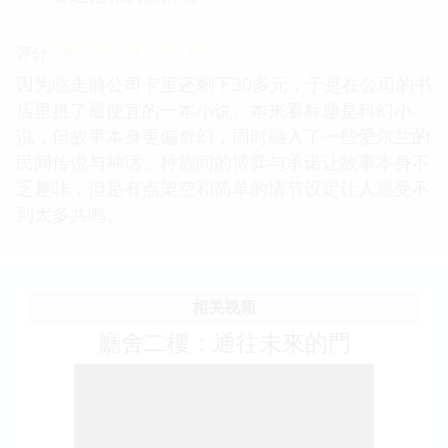
☆
☆
☆
☆
☆
评分
因为临走前公司卡里还剩下30多元，于是在公司的书
店里挑了最便宜的一本小说。本来看标题是科幻小
说，但故事本身更偏奇幻，同时融入了一些爱尔兰的
民间传说与神话。种族间的博弈与承诺让故事本身不
乏趣味，但是有点架空和简单的情节设定让人感受不
到太多共鸣。
相关视频
廳舍二樓：通往未來的門