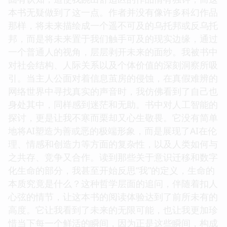
本书无疑做到了这一点。作者并没有像许多科幻作品
那样，将未来描绘成一个遥不可及的乌托邦或反乌托
邦，而是将未来置于我们触手可及的现实边缘，通过
一个普通人的视角，层层剥开未来的面纱。我被书中
对社会结构、人际关系以及个体价值的深刻洞察所吸
引。当主人公面对着信息茧房的侵蚀，在真假难辨的
网络世界中寻找真实的声音时，我仿佛看到了自己也
身处其中，同样感到迷茫和无助。书中对人工智能的
探讨，更是让我不寒而栗却又心生敬畏。它没有简单
地将AI塑造为善或恶的极端形象，而是展现了AI在伦
理、情感和创造力等方面的复杂性，以及人类如何与
之共存、竞争又合作。读到那些关于意识迁移和数字
化生命的部分，我甚至开始反思“我”的定义，生命的
本质究竟是什么？这种哲学层面的追问，伴随着扣人
心弦的情节，让这本书的阅读体验达到了前所未有的
高度。它让我看到了未来的无限可能，也让我更加珍
惜当下每一个鲜活的瞬间，因为正是这些瞬间，构成