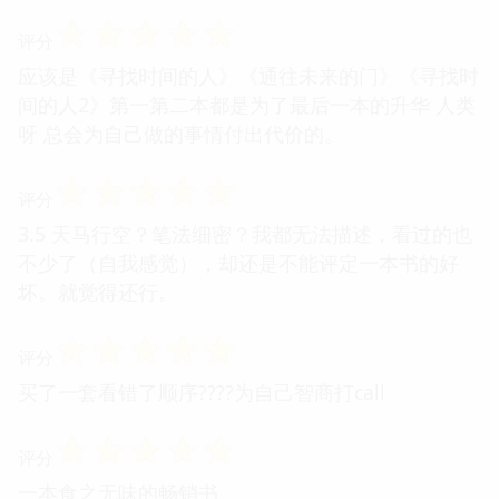
☆
☆
☆
☆
☆
评分
应该是《寻找时间的人》《通往未来的门》《寻找时
间的人2》第一第二本都是为了最后一本的升华 人类
呀 总会为自己做的事情付出代价的。
☆
☆
☆
☆
☆
评分
3.5 天马行空？笔法细密？我都无法描述，看过的也
不少了（自我感觉），却还是不能评定一本书的好
坏。就觉得还行。
☆
☆
☆
☆
☆
评分
买了一套看错了顺序????为自己智商打call
☆
☆
☆
☆
☆
评分
一本食之无味的畅销书