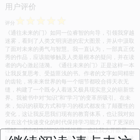
用户评价
☆
☆
☆
☆
☆
评分
《通往未来的门》如同一位睿智的向导，引领我穿越
迷雾，看到了人类文明演进的宏大图景，并从中汲取
了面对未来的勇气与智慧。我一直认为，一部真正优
秀的作品，应该能够触及人类最根本的疑问，并在读
者的内心激起涟漪。《通往未来的门》正是这样一本
让我反复思考、受益匪浅的书。作者的文字如同精密
的齿轮，将未来世界的每一个细节都咬合得天衣无
缝，构建了一个既令人着迷又极具现实意义的崭新世
界。我被书中对“知识”和“学习”的变革所吸引。在未
来，知识的获取方式和学习的模式都发生了颠覆性的
变化，这让我反思我们现有的教育体系，也让我对如
何在这个快速变化的时代保持学习能力，有了更深的
理解。书中对“时间”的灵活运用，也让我大开眼界。
时间不再是线性向前，而是可以被感知、被重构，这