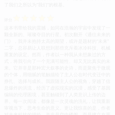
了我们之所以为“我们”的根基。
☆
☆
☆
☆
☆
评分
这本书带给我的震撼，如同在浩瀚的宇宙中发现了一
颗全新的、璀璨夺目的行星。初次翻开《通往未来的
门》，我并未抱持太高的期望，或许是题材的“未来”
二字，总容易让人联想到那些充斥着冰冷科技、机械
重复的设定。然而，作者以一种我从未想象过的方
式，将我引向了一个充满可能性、却又无比真实的未
来。它并非是那种宏大叙事的史诗，而是聚焦于微观
的个体，用细腻的笔触描绘了主人公在时代变迁中的
挣扎、选择与成长。我跟随主人公的视角，穿越了信
息爆炸的洪流，经历了虚拟现实的沉浸，感受了基因
编辑的伦理困境，甚至触碰到了人类意识上传的边
界。每一次阅读，都像是一次灵魂的洗礼，让我重新
审视当下，思考生命的意义。更让我惊喜的是，作者
对未来科技的描绘，并非是空中楼阁，而是建立在严